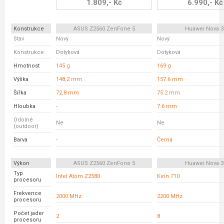
1.809,- Kč
6.990,- Kč
Konstrukce
ASUS Z2560 ZenFone 5
Huawei Nova 3
Stav
Nový
Nový
Konstrukce
Dotyková
Dotyková
Hmotnost
145 g
169 g
Výška
148,2 mm
157.6 mm
Šířka
72,8 mm
75.2 mm
Hloubka
-
7.6 mm
Odolné
Ne
Ne
(outdoor)
Barva
-
Černá
Výkon
ASUS Z2560 ZenFone 5
Huawei Nova 3
Typ
Intel Atom Z2580
Kirin 710
procesoru
Frekvence
2000 MHz
2200 MHz
procesoru
Počet jader
2
8
procesoru