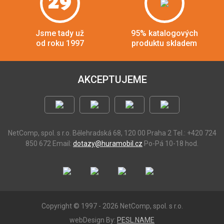
29
Jsme tady už
95% katalogových
od roku 1997
produktu skladem
AKCEPTUJEME
NetComp, spol. s r.o.
Bělehradská 68, 120 00 Praha 2
Tel.: +420 724
850 672
Email:
dotazy@huramobil.cz
Po-Pá 10-18 hod.
Copyright © 1997 - 2026 NetComp, spol. s r.o.
webDesign By:
PESL.NAME