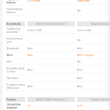
2110 mAh
3340 mAh
baterie
Vyměnitelná
-
Ne
baterie
Konektivita
ASUS Z2560 ZenFone 5
Huawei Nova 3
Systémový
micro USB
micro USB
konektor
Infračervený
-
Ne
port
Bluetooth
Ano
Ano
Wi-Fi
Ano
802.11 b/g/n
NFC
-
Ne
Konektor jack
Ano
Ano
3,5mm
FM rádio
-
Ano
Podpora dvou
Ano
Ano
SIM karet
Displej
ASUS Z2560 ZenFone 5
Huawei Nova 3
Úhlopříčka
5 "
6.3 "
displeje