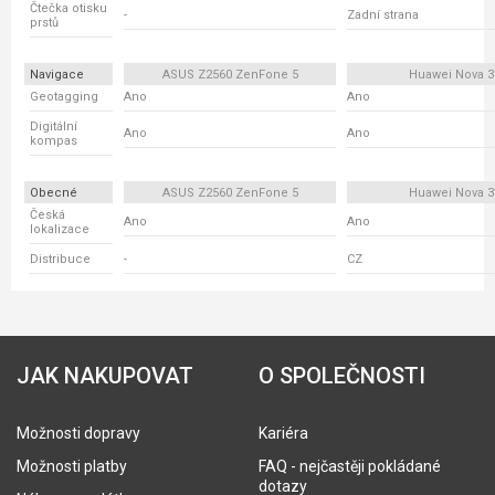
Čtečka otisku
-
Zadní strana
prstů
Navigace
ASUS Z2560 ZenFone 5
Huawei Nova 3
Geotagging
Ano
Ano
Digitální
Ano
Ano
kompas
Obecné
ASUS Z2560 ZenFone 5
Huawei Nova 3
Česká
Ano
Ano
lokalizace
Distribuce
-
CZ
JAK NAKUPOVAT
O SPOLEČNOSTI
Možnosti dopravy
Kariéra
Možnosti platby
FAQ - nejčastěji pokládané
dotazy