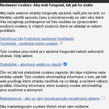
Nastavení cookies: Aby web fungoval, tak jak ho znáte
Aby naše webové stránky fungovaly správně, našli jste na nich, co
hledáte, ušetřili spoustu času a nezobrazovaly se vám věci, které
Vás nezajímají, potřebujeme od Vás souhlas se zpracováním
souborů cookies, tj. malých souborů, které se ukládají ve vašem
prohlížeči.
Odmítnout vše
Podrobné nastavení
Souhlasím
Technické - nezbytně nutné cookies
Tyto cookies jsou nutné pro správné fungování našich webových
stránek. Vždy aktivní.
Statistické - abychom věděli co zlepšit
Čím víc lidí má statistické cookies zapnuté, tím lépe můžeme naše
stránky vyladit. Tyto cookies shromažďují informace o tom, jak lidé
web používají, které stránky navštívili, na co klikají. a na které odkazy
jsi klikla. Všechny informace, které soubory cookie shromažďují,
jsou souhrnné a anonymní.
Marketingové - aby se vám nezobrazovaly nezajímavé reklamy
Díky marketingovým cookies třetích stran vám můžeme