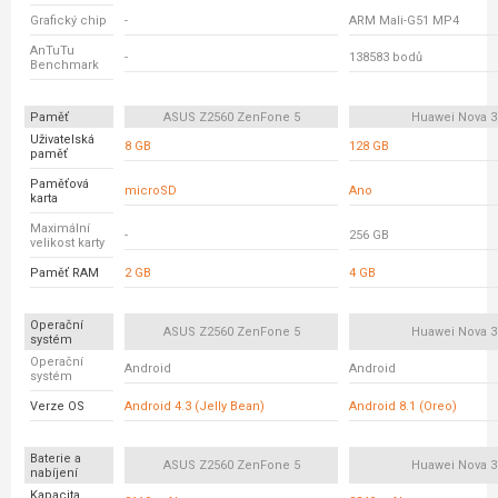
Grafický chip
-
ARM Mali-G51 MP4
AnTuTu
-
138583 bodů
Benchmark
Paměť
ASUS Z2560 ZenFone 5
Huawei Nova 3
Uživatelská
8 GB
128 GB
paměť
Paměťová
microSD
Ano
karta
Maximální
-
256 GB
velikost karty
Paměť RAM
2 GB
4 GB
Operační
ASUS Z2560 ZenFone 5
Huawei Nova 3
systém
Operační
Android
Android
systém
Verze OS
Android 4.3 (Jelly Bean)
Android 8.1 (Oreo)
Baterie a
ASUS Z2560 ZenFone 5
Huawei Nova 3
nabíjení
Kapacita