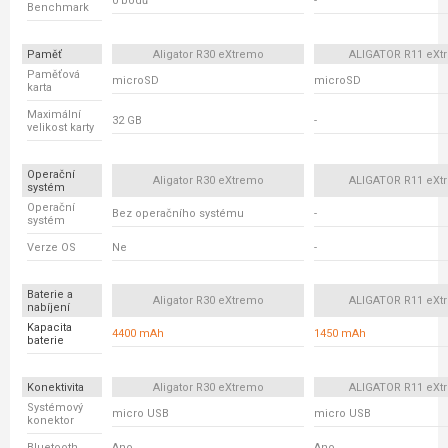
0 bodů
-
Benchmark
Paměť
Aligator R30 eXtremo
ALIGATOR R11 eXt
Paměťová
microSD
microSD
karta
Maximální
32 GB
-
velikost karty
Operační
Aligator R30 eXtremo
ALIGATOR R11 eXt
systém
Operační
Bez operačního systému
-
systém
Verze OS
Ne
-
Baterie a
Aligator R30 eXtremo
ALIGATOR R11 eXt
nabíjení
Kapacita
4400 mAh
1450 mAh
baterie
Konektivita
Aligator R30 eXtremo
ALIGATOR R11 eXt
Systémový
micro USB
micro USB
konektor
Bluetooth
Ano
Ano