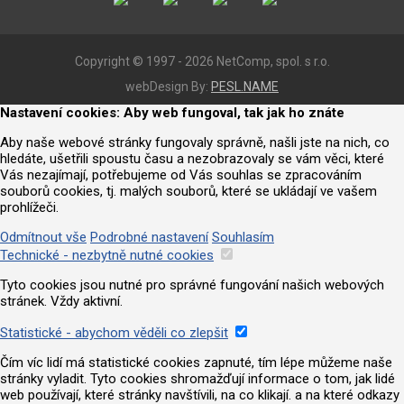
Copyright © 1997 - 2026 NetComp, spol. s r.o.
webDesign By:
PESL.NAME
Nastavení cookies: Aby web fungoval, tak jak ho znáte
Aby naše webové stránky fungovaly správně, našli jste na nich, co
hledáte, ušetřili spoustu času a nezobrazovaly se vám věci, které
Vás nezajímají, potřebujeme od Vás souhlas se zpracováním
souborů cookies, tj. malých souborů, které se ukládají ve vašem
prohlížeči.
Odmítnout vše
Podrobné nastavení
Souhlasím
Technické - nezbytně nutné cookies
Tyto cookies jsou nutné pro správné fungování našich webových
stránek. Vždy aktivní.
Statistické - abychom věděli co zlepšit
Čím víc lidí má statistické cookies zapnuté, tím lépe můžeme naše
stránky vyladit. Tyto cookies shromažďují informace o tom, jak lidé
web používají, které stránky navštívili, na co klikají. a na které odkazy