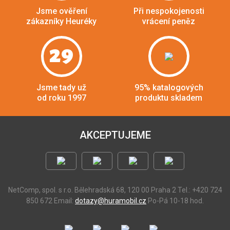
Jsme ověření
Při nespokojenosti
zákazníky Heuréky
vrácení peněz
29
Jsme tady už
95% katalogových
od roku 1997
produktu skladem
AKCEPTUJEME
NetComp, spol. s r.o.
Bělehradská 68, 120 00 Praha 2
Tel.: +420 724
850 672
Email:
dotazy@huramobil.cz
Po-Pá 10-18 hod.