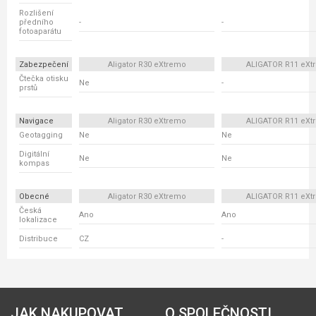
Rozlišení
předního
-
-
fotoaparátu
Zabezpečení
Aligator R30 eXtremo
ALIGATOR R11 eXt
Čtečka otisku
Ne
-
prstů
Navigace
Aligator R30 eXtremo
ALIGATOR R11 eXt
Geotagging
Ne
Ne
Digitální
Ne
Ne
kompas
Obecné
Aligator R30 eXtremo
ALIGATOR R11 eXt
Česká
Ano
Ano
lokalizace
Distribuce
CZ
-
JAK NAKUPOVAT
O SPOLEČNOSTI