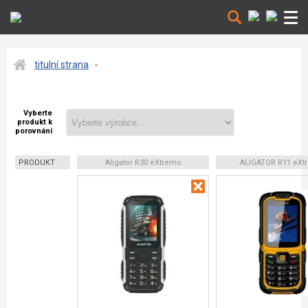
titulní strana
Vyberte
produkt k
porovnání
PRODUKT
Aligator R30 eXtremo
ALIGATOR R11 eXt