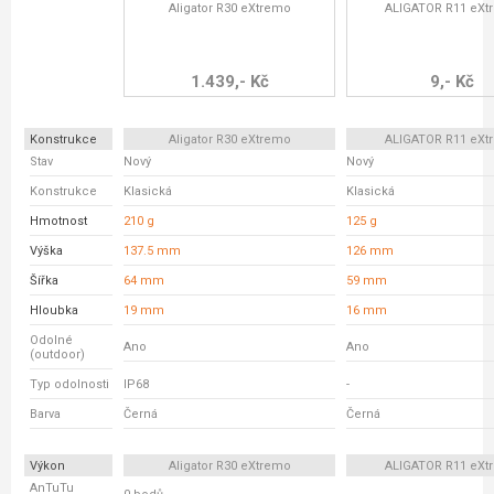
Aligator R30 eXtremo
ALIGATOR R11 eXt
1.439,- Kč
9,- Kč
Konstrukce
Aligator R30 eXtremo
ALIGATOR R11 eXt
Stav
Nový
Nový
Konstrukce
Klasická
Klasická
Hmotnost
210 g
125 g
Výška
137.5 mm
126 mm
Šířka
64 mm
59 mm
Hloubka
19 mm
16 mm
Odolné
Ano
Ano
(outdoor)
Typ odolnosti
IP68
-
Barva
Černá
Černá
Výkon
Aligator R30 eXtremo
ALIGATOR R11 eXt
AnTuTu