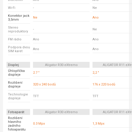
Wi-Fi
-
Ne
Konektor jack
Ne
Ano
3,5mm
Stereo
-
Ne
reproduktory
FM rádio
Ano
Ano
Podpora dvou
Ano
Ano
SIM karet
Displej
Aligator R30 eXtremo
ALIGATOR R11 eXt
Úhlopříčka
2.7 "
2,2 "
displeje
Rozlišení
320 x 240 bodů
176 x 220 bodů
displeje
Technologie
TFT
TFT
displeje
Fotoaparát
Aligator R30 eXtremo
ALIGATOR R11 eXt
Rozlišení
hlavního
0.3 Mpx
1,3 Mpx
zadního
fotoaparátu