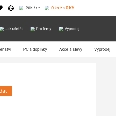
0 ks za 0 Kč
Přihlásit
Jak ušetřit
Pro firmy
Výprodej
šenství
PC a doplňky
Akce a slevy
Výprodej
dat