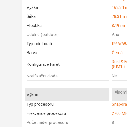
Výška
163,34
Šířka
78,31 
Hloubka
8,19 m
Odolné (outdoor)
Ano
Typ odolnosti
IP66/68
Barva
Černá
Dual SIM
Konfigurace karet
(SIM1 +
Notifikační dioda
Ne
Xiaomi
Výkon
Typ procesoru
Snapdra
Frekvence procesoru
2700 M
Počet jader procesoru
8