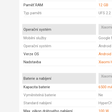
Paměť RAM
12 GB
Typ paměti
UFS 2.2
Xiaomi
Operační systém
Mobilní služby
Google 
Operační systém
Android
Verze OS
Android
Nadstavba
Xiaomi 
Xiaomi
Baterie a nabíjení
Kapacita baterie
6500 m
Vyměnitelná baterie
Ne
Standard nabíjení
HyperCh
Max. výkon drátového nabíjení
100 W