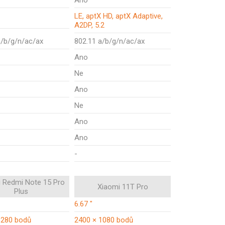
Ano
LE, aptX HD, aptX Adaptive,
A2DP, 5.2
a/b/g/n/ac/ax
802.11 a/b/g/n/ac/ax
Ano
Ne
Ano
Ne
Ano
Ano
-
 Redmi Note 15 Pro
Xiaomi 11T Pro
Plus
6.67 "
1280 bodů
2400 × 1080 bodů