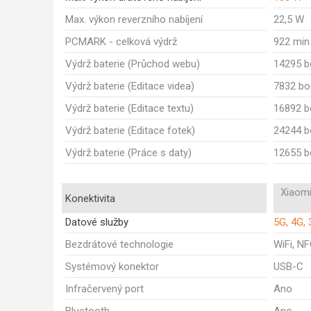
Max. výkon reverzního nabíjení
22,5 W
PCMARK - celková výdrž
922 min
Výdrž baterie (Průchod webu)
14295 b
Výdrž baterie (Editace videa)
7832 bo
Výdrž baterie (Editace textu)
16892 b
Výdrž baterie (Editace fotek)
24244 b
Výdrž baterie (Práce s daty)
12655 b
Xiaomi
Konektivita
Datové služby
5G, 4G, 
Bezdrátové technologie
WiFi, NF
Systémový konektor
USB-C
Infračervený port
Ano