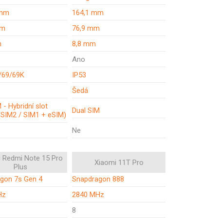
 mm
164,1 mm
mm
76,9 mm
m
8,8 mm
Ano
/69/69K
IP53
Šedá
 - Hybridní slot
Dual SIM
 SIM2 / SIM1 + eSIM)
Ne
 Redmi Note 15 Pro
Xiaomi 11T Pro
Plus
gon 7s Gen 4
Snapdragon 888
Hz
2840 MHz
8