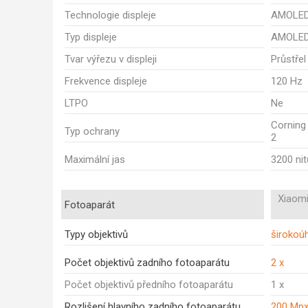
Technologie displeje
AMOLE
Typ displeje
AMOLE
Tvar výřezu v displeji
Průstřel
Frekvence displeje
120 Hz
LTPO
Ne
Corning 
Typ ochrany
2
Maximální jas
3200 nit
Xiaomi
Fotoaparát
Typy objektivů
širokoúh
Počet objektivů zadního fotoaparátu
2 x
Počet objektivů předního fotoaparátu
1 x
Rozlišení hlavního zadního fotoaparátu
200 Mp