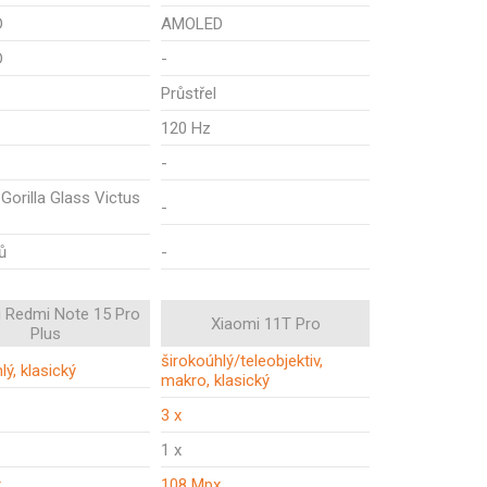
D
AMOLED
D
-
Průstřel
120 Hz
-
Gorilla Glass Victus
-
ů
-
 Redmi Note 15 Pro
Xiaomi 11T Pro
Plus
širokoúhlý/teleobjektiv,
lý, klasický
makro, klasický
3 x
1 x
x
108 Mpx