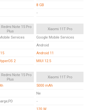
8 GB
-
 Redmi Note 15 Pro
Xiaomi 11T Pro
Plus
Mobile Services
Google Mobile Services
Android
 15
Android 11
HyperOS 2
MIUI 12.5
 Redmi Note 15 Pro
Xiaomi 11T Pro
Plus
Ah
5000 mAh
Ne
arge;PD
-
120 W