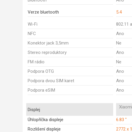
Bluetooth
Ano
Verze bluetooth
5.4
Wi-Fi
802.11 
NFC
Ano
Konektor jack 3,5mm
Ne
Stereo reproduktory
Ano
FM rádio
Ne
Podpora OTG
Ano
Podpora dvou SIM karet
Ano
Podpora eSIM
Ano
Xiaomi
Displej
Úhlopříčka displeje
6.83 "
Rozlišení displeje
2772 x 