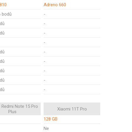
810
Adreno 660
6 bodů
-
dů
-
dů
-
-
dů
-
dů
-
dů
-
dů
-
dů
-
 Redmi Note 15 Pro
Xiaomi 11T Pro
Plus
128 GB
Ne