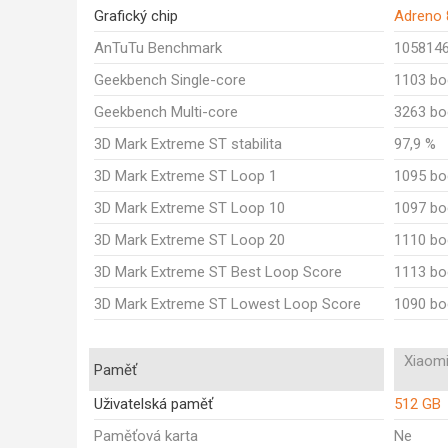
Grafický chip
Adreno 
AnTuTu Benchmark
105814
Geekbench Single-core
1103 bo
Geekbench Multi-core
3263 bo
3D Mark Extreme ST stabilita
97,9 %
3D Mark Extreme ST Loop 1
1095 bo
3D Mark Extreme ST Loop 10
1097 bo
3D Mark Extreme ST Loop 20
1110 bo
3D Mark Extreme ST Best Loop Score
1113 bo
3D Mark Extreme ST Lowest Loop Score
1090 bo
Xiaomi
Paměť
Uživatelská paměť
512 GB
Paměťová karta
Ne