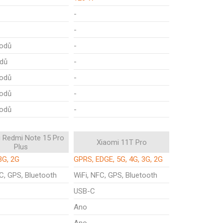
-
-
odů
-
dů
-
odů
-
odů
-
odů
-
 Redmi Note 15 Pro
Xiaomi 11T Pro
Plus
3G, 2G
GPRS, EDGE, 5G, 4G, 3G, 2G
C, GPS, Bluetooth
WiFi, NFC, GPS, Bluetooth
USB-C
Ano