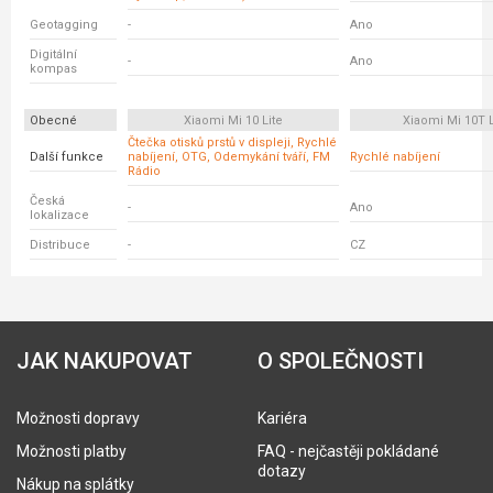
Geotagging
-
Ano
Digitální
-
Ano
kompas
Obecné
Xiaomi Mi 10 Lite
Xiaomi Mi 10T L
Čtečka otisků prstů v displeji, Rychlé
Další funkce
nabíjení, OTG, Odemykání tváří, FM
Rychlé nabíjení
Rádio
Česká
-
Ano
lokalizace
Distribuce
-
CZ
JAK NAKUPOVAT
O SPOLEČNOSTI
Možnosti dopravy
Kariéra
Možnosti platby
FAQ - nejčastěji pokládané
dotazy
Nákup na splátky