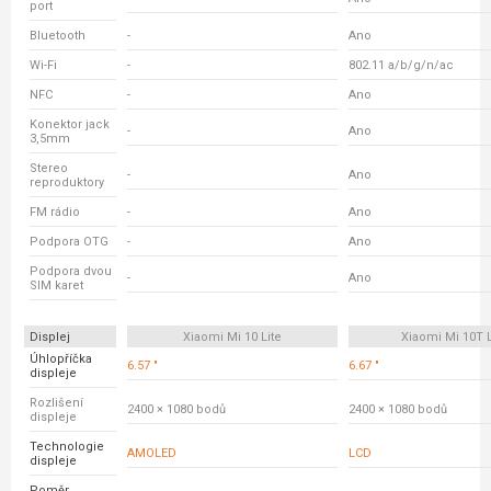
port
Bluetooth
-
Ano
Wi-Fi
-
802.11 a/b/g/n/ac
NFC
-
Ano
Konektor jack
-
Ano
3,5mm
Stereo
-
Ano
reproduktory
FM rádio
-
Ano
Podpora OTG
-
Ano
Podpora dvou
-
Ano
SIM karet
Displej
Xiaomi Mi 10 Lite
Xiaomi Mi 10T L
Úhlopříčka
6.57 "
6.67 "
displeje
Rozlišení
2400 × 1080 bodů
2400 × 1080 bodů
displeje
Technologie
AMOLED
LCD
displeje
Poměr