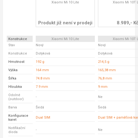
Xiaomi Mi 10 Lite
Xiaomi Mi 10T L
Produkt již není v prodeji
8.989,- K
Konstrukce
Xiaomi Mi 10 Lite
Xiaomi Mi 10T L
Stav
Nový
Nový
Konstrukce
Dotyková
Dotyková
Hmotnost
192 g
214,5 g
Výška
164 mm
165,38 mm
Šířka
74.8 mm
76,8 mm
Hloubka
7.9 mm
9 mm
Odolné
-
Ne
(outdoor)
Barva
Šedá
Šedá
Konfigurace
Dual SIM
Dual SIM + paměťová kar
karet
Notifikační
-
Ne
dioda