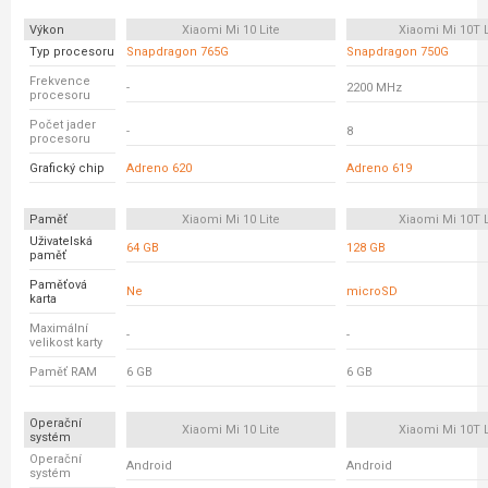
Výkon
Xiaomi Mi 10 Lite
Xiaomi Mi 10T L
Typ procesoru
Snapdragon 765G
Snapdragon 750G
Frekvence
-
2200 MHz
procesoru
Počet jader
-
8
procesoru
Grafický chip
Adreno 620
Adreno 619
Paměť
Xiaomi Mi 10 Lite
Xiaomi Mi 10T L
Uživatelská
64 GB
128 GB
paměť
Paměťová
Ne
microSD
karta
Maximální
-
-
velikost karty
Paměť RAM
6 GB
6 GB
Operační
Xiaomi Mi 10 Lite
Xiaomi Mi 10T L
systém
Operační
Android
Android
systém