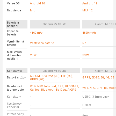
Verze OS
Android 10
Android 11
Nadstavba
MIUI
MIUI 12
Baterie a
Xiaomi Mi 10 Lite
Xiaomi Mi 10T L
nabíjení
Kapacita
4160 mAh
4820 mAh
baterie
Vyměnitelná
Vestavěná baterie
Ne
baterie
Max. výkon
drátového
20 W
33 W
nabíjení
Konektivita
Xiaomi Mi 10 Lite
Xiaomi Mi 10T L
5G, UMTS/CDMA (3G), LTE (4G),
Datové služby
GPRS, EDGE, 5G, 4G, 3G
GPRS (2G)
Bezdrátové
WiFi, NFC, Infraport, GPS, GLONASS,
WiFi, NFC, GPS, Bluetoot
technologie
Galileo, Bluetooth, BeiDou, A-GPS
Konektory
-
USB-C, 3,5mm Jack
Systémový
-
USB-C
konektor
Infračervený
-
Ano