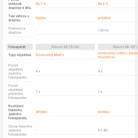
velikosti
85.1 %
84,6 %
displeje k tělu
Tvar výřezu v
Kapka
průstřel
displeji
Frekvence
-
120 Hz
displeje
Fotoaparát
Xiaomi Mi 10 Lite
Xiaomi Mi 10T L
širokoúhlý, makro, klasic
Typy objektivů
Širokoúhlý Makro
hloubkový
Počet
objektivů
4 x
4 x
zadního
fotoaparátu
Počet
objektivů
1 x
1 x
předního
fotoaparátu
Rozlišení
hlavního
48 Mpx
64 Mpx
zadního
fotoaparátu
Clona hlavního
zadního
-
f/1.89
fotoaparátu