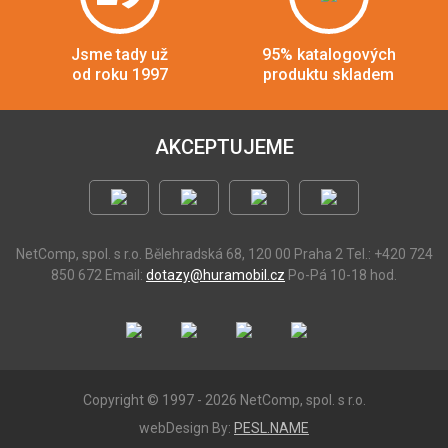
Jsme tady už
95% katalogových
od roku 1997
produktu skladem
AKCEPTUJEME
NetComp, spol. s r.o.
Bělehradská 68, 120 00 Praha 2
Tel.: +420 724
850 672
Email:
dotazy@huramobil.cz
Po-Pá 10-18 hod.
Copyright © 1997 - 2026 NetComp, spol. s r.o.
webDesign By:
PESL.NAME