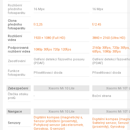
Rozlišení
předního
16 Mpx
16 Mpx
fotoaparátu
Clona
předního
f/2,25
f/2.45
fotoaparátu
Rozlišení
1920 × 1080 (Full HD)
3840 × 2160 (Ultra HD)
videa
Podporovaná
2160p 30fps, 720p 30fps
1080p 30fps 720p 120fps
rozlišení videa
60fps, 1080p 30fps
Ostření detekcí fázového posuvu
Ostření detekcí fázovéh
Zaostřování
(PDAF)
(PDAF)
Funkce
Přisvětlovací dioda
Přisvětlovací dioda
fotoaparátu
Zabezpečení
Xiaomi Mi 10 Lite
Xiaomi Mi 10T L
Čtečka otisku
-
Boční strana
prstů
Navigace
Xiaomi Mi 10 Lite
Xiaomi Mi 10T L
Digitální kompas (magnetický s,
Digitální kompas (magne
Senzor přiblížení (proximity),
Senzory
Světelný senzor, Senzor 
Pohybový senzor (akcelerometr,
(proximity), Gyroskop
Gyroskop, G-senzor)