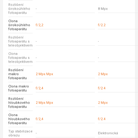
Rozlišení
širokoúhlého
-
8 Mpx
fotoaparátu
Clona
širokoúhlého
f/2,2
f/2.2
fotoaparátu
Rozlišení
fotoaparátu s
-
-
teleobjektivem
Clona
fotoaparátu s
-
-
teleobjektivem
Rozlišení
makro
2 Mpx Mpx
2 Mpx
fotoaparátu
Clona makro
f/2,4
f/2.4
fotoaparátu
Rozlišení
hloubkového
2 Mpx Mpx
2 Mpx
fotoaparátu
Clona
hloubkového
f/2,4
f/2.4
fotoaparátu
Typ stabilizace
-
Elektronická
obrazu