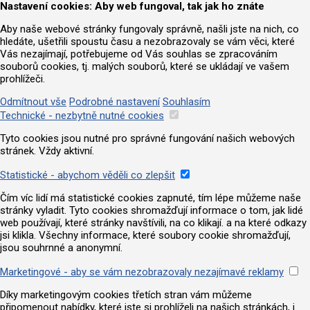
Nastavení cookies: Aby web fungoval, tak jak ho znáte
Aby naše webové stránky fungovaly správně, našli jste na nich, co
hledáte, ušetřili spoustu času a nezobrazovaly se vám věci, které
Vás nezajímají, potřebujeme od Vás souhlas se zpracováním
souborů cookies, tj. malých souborů, které se ukládají ve vašem
prohlížeči.
Odmítnout vše
Podrobné nastavení
Souhlasím
Technické - nezbytně nutné cookies
Tyto cookies jsou nutné pro správné fungování našich webových
stránek. Vždy aktivní.
Statistické - abychom věděli co zlepšit
Čím víc lidí má statistické cookies zapnuté, tím lépe můžeme naše
stránky vyladit. Tyto cookies shromažďují informace o tom, jak lidé
web používají, které stránky navštívili, na co klikají. a na které odkazy
jsi klikla. Všechny informace, které soubory cookie shromažďují,
jsou souhrnné a anonymní.
Marketingové - aby se vám nezobrazovaly nezajímavé reklamy
Díky marketingovým cookies třetích stran vám můžeme
připomenout nabídky, které jste si prohlíželi na našich stránkách, i