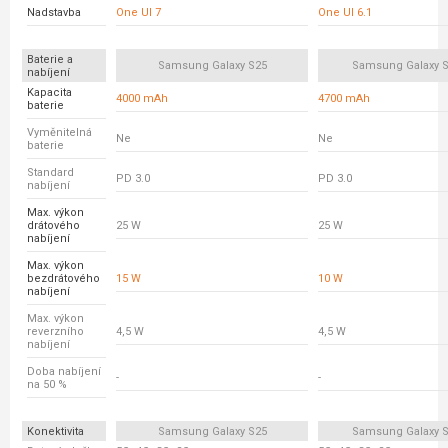
Nadstavba
One UI 7
One UI 6.1
Baterie a
Samsung Galaxy S25
Samsung Galaxy S
nabíjení
Kapacita
4000 mAh
4700 mAh
baterie
Vyměnitelná
Ne
Ne
baterie
Standard
PD 3.0
PD 3.0
nabíjení
Max. výkon
drátového
25 W
25 W
nabíjení
Max. výkon
bezdrátového
15 W
10 W
nabíjení
Max. výkon
reverzního
4,5 W
4,5 W
nabíjení
Doba nabíjení
-
-
na 50 %
Konektivita
Samsung Galaxy S25
Samsung Galaxy S