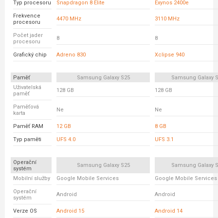
Typ procesoru
Snapdragon 8 Elite
Exynos 2400e
Frekvence
4470 MHz
3110 MHz
procesoru
Počet jader
8
8
procesoru
Grafický chip
Adreno 830
Xclipse 940
Paměť
Samsung Galaxy S25
Samsung Galaxy S
Uživatelská
128 GB
128 GB
paměť
Paměťová
Ne
Ne
karta
Paměť RAM
12 GB
8 GB
Typ paměti
UFS 4.0
UFS 3.1
Operační
Samsung Galaxy S25
Samsung Galaxy S
systém
Mobilní služby
Google Mobile Services
Google Mobile Services
Operační
Android
Android
systém
Verze OS
Android 15
Android 14