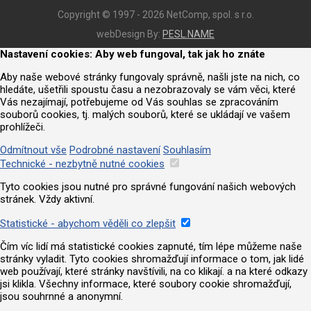
Copyright © 1997 - 2026 NetComp, spol. s r.o.
webDesign By:
PESL.NAME
Nastavení cookies: Aby web fungoval, tak jak ho znáte
Aby naše webové stránky fungovaly správně, našli jste na nich, co
hledáte, ušetřili spoustu času a nezobrazovaly se vám věci, které
Vás nezajímají, potřebujeme od Vás souhlas se zpracováním
souborů cookies, tj. malých souborů, které se ukládají ve vašem
prohlížeči.
Odmítnout vše
Podrobné nastavení
Souhlasím
Technické - nezbytně nutné cookies
Tyto cookies jsou nutné pro správné fungování našich webových
stránek. Vždy aktivní.
Statistické - abychom věděli co zlepšit
Čím víc lidí má statistické cookies zapnuté, tím lépe můžeme naše
stránky vyladit. Tyto cookies shromažďují informace o tom, jak lidé
web používají, které stránky navštívili, na co klikají. a na které odkazy
jsi klikla. Všechny informace, které soubory cookie shromažďují,
jsou souhrnné a anonymní.