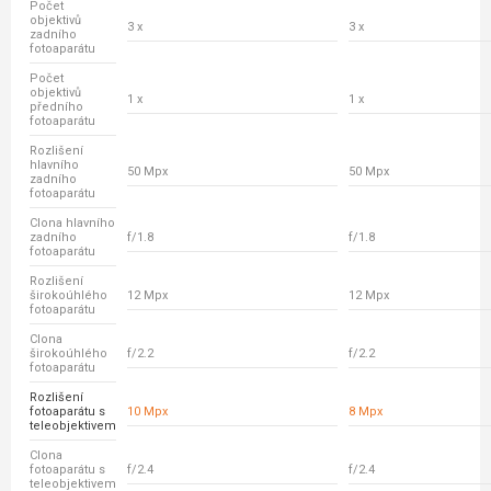
Počet
objektivů
3 x
3 x
zadního
fotoaparátu
Počet
objektivů
1 x
1 x
předního
fotoaparátu
Rozlišení
hlavního
50 Mpx
50 Mpx
zadního
fotoaparátu
Clona hlavního
zadního
f/1.8
f/1.8
fotoaparátu
Rozlišení
širokoúhlého
12 Mpx
12 Mpx
fotoaparátu
Clona
širokoúhlého
f/2.2
f/2.2
fotoaparátu
Rozlišení
fotoaparátu s
10 Mpx
8 Mpx
teleobjektivem
Clona
fotoaparátu s
f/2.4
f/2.4
teleobjektivem