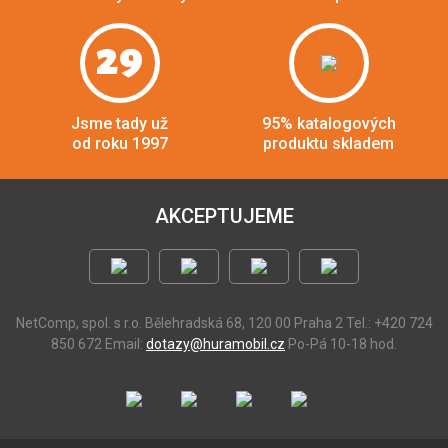
29
Jsme tady už
95% katalogových
od roku 1997
produktu skladem
AKCEPTUJEME
NetComp, spol. s r.o.
Bělehradská 68, 120 00 Praha 2
Tel.: +420 724
850 672
Email:
dotazy@huramobil.cz
Po-Pá 10-18 hod.