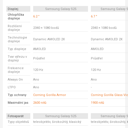
Displej
Samsung Galaxy S25
Samsung Galaxy S
Úhlopříčka
6.2 "
6.7 "
displeje
Rozlišení
2340 × 1080 bodů
2340 × 1080 bodů
displeje
Technologie
Dynamic AMOLED 2X
Dynamic AMOLED 2X
displeje
Typ displeje
AMOLED
AMOLED
Tvar výřezu v
Průstřel
Průstřel
displeji
Frekvence
120 Hz
120 Hz
displeje
Always On
Ano
Ano
LTPO
Ano
-
Typ ochrany
Corning Gorilla Armor
Corning Gorilla Glass Vi
Maximální jas
2600 nitů
1900 nitů
Fotoaparát
Samsung Galaxy S25
Samsung Galaxy S
Typy objektivů
teleobjektiv, širokoúhlý, klasický
teleobjektiv, širokoúhlý, 