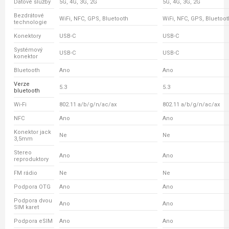
Datové služby
5G, 4G, 3G, 2G
5G, 4G, 3G, 2G
Bezdrátové
WiFi, NFC, GPS, Bluetooth
WiFi, NFC, GPS, Bluetoot
technologie
Konektory
USB-C
USB-C
Systémový
USB-C
USB-C
konektor
Bluetooth
Ano
Ano
Verze
5.3
5.3
bluetooth
Wi-Fi
802.11 a/b/g/n/ac/ax
802.11 a/b/g/n/ac/ax
NFC
Ano
Ano
Konektor jack
Ne
Ne
3,5mm
Stereo
Ano
Ano
reproduktory
FM rádio
Ne
Ne
Podpora OTG
Ano
Ano
Podpora dvou
Ano
Ano
SIM karet
Podpora eSIM
Ano
Ano