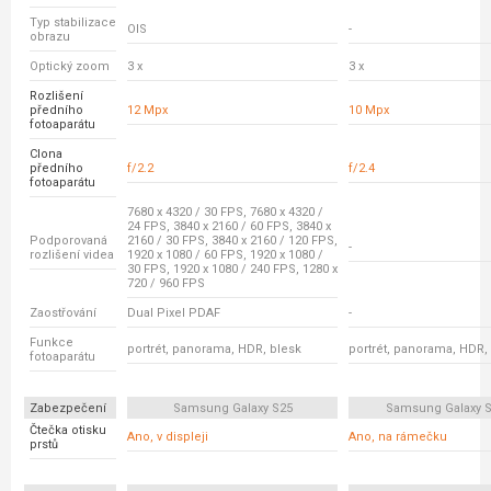
Typ stabilizace
OIS
-
obrazu
Optický zoom
3 x
3 x
Rozlišení
předního
12 Mpx
10 Mpx
fotoaparátu
Clona
předního
f/2.2
f/2.4
fotoaparátu
7680 x 4320 / 30 FPS, 7680 x 4320 /
24 FPS, 3840 x 2160 / 60 FPS, 3840 x
Podporovaná
2160 / 30 FPS, 3840 x 2160 / 120 FPS,
-
rozlišení videa
1920 x 1080 / 60 FPS, 1920 x 1080 /
30 FPS, 1920 x 1080 / 240 FPS, 1280 x
720 / 960 FPS
Zaostřování
Dual Pixel PDAF
-
Funkce
portrét, panorama, HDR, blesk
portrét, panorama, HDR,
fotoaparátu
Zabezpečení
Samsung Galaxy S25
Samsung Galaxy S
Čtečka otisku
Ano, v displeji
Ano, na rámečku
prstů