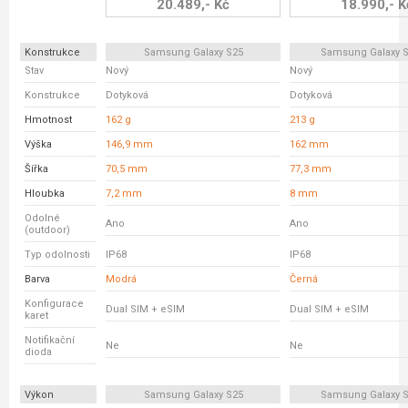
20.489,- Kč
18.990,- K
Konstrukce
Samsung Galaxy S25
Samsung Galaxy S
Stav
Nový
Nový
Konstrukce
Dotyková
Dotyková
Hmotnost
162 g
213 g
Výška
146,9 mm
162 mm
Šířka
70,5 mm
77,3 mm
Hloubka
7,2 mm
8 mm
Odolné
Ano
Ano
(outdoor)
Typ odolnosti
IP68
IP68
Barva
Modrá
Černá
Konfigurace
Dual SIM + eSIM
Dual SIM + eSIM
karet
Notifikační
Ne
Ne
dioda
Výkon
Samsung Galaxy S25
Samsung Galaxy S