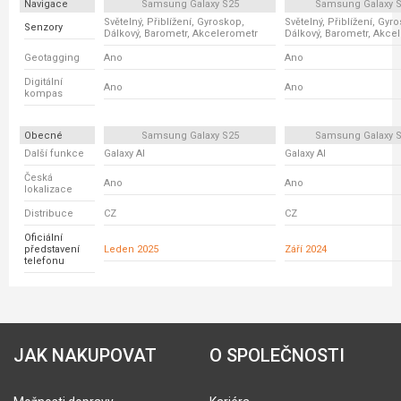
Navigace
Samsung Galaxy S25
Samsung Galaxy S
Světelný, Přiblížení, Gyroskop,
Světelný, Přiblížení, Gyr
Senzory
Dálkový, Barometr, Akcelerometr
Dálkový, Barometr, Akce
Geotagging
Ano
Ano
Digitální
Ano
Ano
kompas
Obecné
Samsung Galaxy S25
Samsung Galaxy S
Další funkce
Galaxy AI
Galaxy AI
Česká
Ano
Ano
lokalizace
Distribuce
CZ
CZ
Oficiální
představení
Leden 2025
Září 2024
telefonu
JAK NAKUPOVAT
O SPOLEČNOSTI