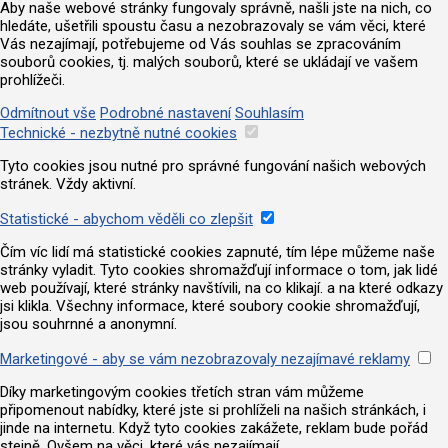
Aby naše webové stránky fungovaly správně, našli jste na nich, co
hledáte, ušetřili spoustu času a nezobrazovaly se vám věci, které
Vás nezajímají, potřebujeme od Vás souhlas se zpracováním
souborů cookies, tj. malých souborů, které se ukládají ve vašem
prohlížeči.
Odmítnout vše
Podrobné nastavení
Souhlasím
Technické - nezbytně nutné cookies
Tyto cookies jsou nutné pro správné fungování našich webových
stránek. Vždy aktivní.
Statistické - abychom věděli co zlepšit
Čím víc lidí má statistické cookies zapnuté, tím lépe můžeme naše
stránky vyladit. Tyto cookies shromažďují informace o tom, jak lidé
web používají, které stránky navštívili, na co klikají. a na které odkazy
jsi klikla. Všechny informace, které soubory cookie shromažďují,
jsou souhrnné a anonymní.
Marketingové - aby se vám nezobrazovaly nezajímavé reklamy
Díky marketingovým cookies třetích stran vám můžeme
připomenout nabídky, které jste si prohlíželi na našich stránkách, i
jinde na internetu. Když tyto cookies zakážete, reklam bude pořád
stejně. Ovšem na věci, které vás nezajímají.