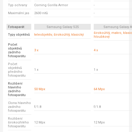
Typ ochrany
Corning Gorilla Armor
-
Maximální jas
2600 nitů
-
Fotoaparát
Samsung Galaxy S25
Samsung Galaxy A
širokoúhlý, makro, klasic
Typy objektivů
teleobjektiv, širokoúhlý, klasický
hloubkový
Počet
objektivů
3 x
4 x
zadního
fotoaparátu
Počet
objektivů
1 x
1 x
předního
fotoaparátu
Rozlišení
hlavního
50 Mpx
64 Mpx
zadního
fotoaparátu
Clona hlavního
zadního
f/1.8
f/1.8
fotoaparátu
Rozlišení
širokoúhlého
12 Mpx
12 Mpx
fotoaparátu