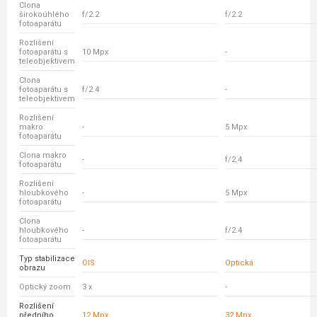
Clona
širokoúhlého
f/2.2
f/2.2
fotoaparátu
Rozlišení
fotoaparátu s
10 Mpx
-
teleobjektivem
Clona
fotoaparátu s
f/2.4
-
teleobjektivem
Rozlišení
makro
-
5 Mpx
fotoaparátu
Clona makro
-
f/2.4
fotoaparátu
Rozlišení
hloubkového
-
5 Mpx
fotoaparátu
Clona
hloubkového
-
f/2.4
fotoaparátu
Typ stabilizace
OIS
Optická
obrazu
Optický zoom
3 x
-
Rozlišení
předního
12 Mpx
32 Mpx