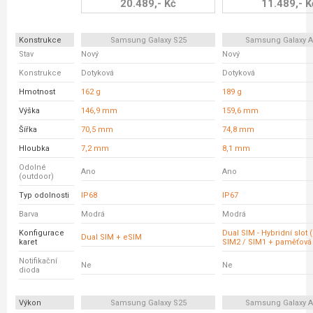
20.489,- Kč
11.489,- K
Konstrukce
Samsung Galaxy S25
Samsung Galaxy A
Stav
Nový
Nový
Konstrukce
Dotyková
Dotyková
Hmotnost
162 g
189 g
Výška
146,9 mm
159,6 mm
Šířka
70,5 mm
74,8 mm
Hloubka
7,2 mm
8,1 mm
Odolné
Ano
Ano
(outdoor)
Typ odolnosti
IP68
IP67
Barva
Modrá
Modrá
Konfigurace
Dual SIM - Hybridní slot 
Dual SIM + eSIM
karet
SIM2 / SIM1 + paměťová 
Notifikační
Ne
Ne
dioda
Výkon
Samsung Galaxy S25
Samsung Galaxy A