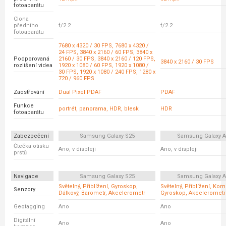
fotoaparátu
Clona
předního
f/2.2
f/2.2
fotoaparátu
7680 x 4320 / 30 FPS, 7680 x 4320 /
24 FPS, 3840 x 2160 / 60 FPS, 3840 x
Podporovaná
2160 / 30 FPS, 3840 x 2160 / 120 FPS,
3840 x 2160 / 30 FPS
rozlišení videa
1920 x 1080 / 60 FPS, 1920 x 1080 /
30 FPS, 1920 x 1080 / 240 FPS, 1280 x
720 / 960 FPS
Zaostřování
Dual Pixel PDAF
PDAF
Funkce
portrét, panorama, HDR, blesk
HDR
fotoaparátu
Zabezpečení
Samsung Galaxy S25
Samsung Galaxy A
Čtečka otisku
Ano, v displeji
Ano, v displeji
prstů
Navigace
Samsung Galaxy S25
Samsung Galaxy A
Světelný, Přiblížení, Gyroskop,
Světelný, Přiblížení, Ko
Senzory
Dálkový, Barometr, Akcelerometr
Gyroskop, Akcelerometr
Geotagging
Ano
Ano
Digitální
Ano
Ano