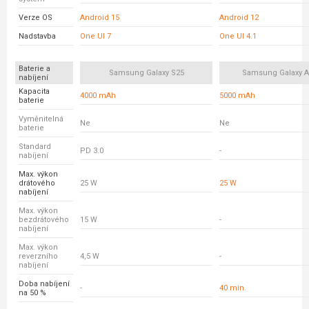
Verze OS
Android 15
Android 12
Nadstavba
One UI 7
One UI 4.1
Baterie a
Samsung Galaxy S25
Samsung Galaxy A
nabíjení
Kapacita
4000 mAh
5000 mAh
baterie
Vyměnitelná
Ne
Ne
baterie
Standard
PD 3.0
-
nabíjení
Max. výkon
drátového
25 W
25 W
nabíjení
Max. výkon
bezdrátového
15 W
-
nabíjení
Max. výkon
reverzního
4,5 W
-
nabíjení
Doba nabíjení
-
40 min.
na 50 %