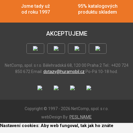
Jsme tady už
95% katalogových
od roku 1997
produktu skladem
AKCEPTUJEME
NetComp, spol. s r.o.
Bělehradská 68, 120 00 Praha 2
Tel.: +420 724
850 672
Email:
dotazy@huramobil.cz
Po-Pá 10-18 hod.
Copyright © 1997 - 2026 NetComp, spol. s r.o.
webDesign By:
PESL.NAME
Nastavení cookies: Aby web fungoval, tak jak ho znáte