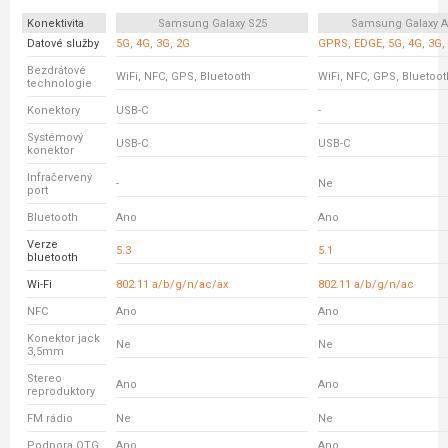
Konektivita
Samsung Galaxy S25
Samsung Galaxy A
Datové služby
5G, 4G, 3G, 2G
GPRS, EDGE, 5G, 4G, 3G,
Bezdrátové
WiFi, NFC, GPS, Bluetooth
WiFi, NFC, GPS, Bluetoot
technologie
Konektory
USB-C
-
Systémový
USB-C
USB-C
konektor
Infračervený
-
Ne
port
Bluetooth
Ano
Ano
Verze
5.3
5.1
bluetooth
Wi-Fi
802.11 a/b/g/n/ac/ax
802.11 a/b/g/n/ac
NFC
Ano
Ano
Konektor jack
Ne
Ne
3,5mm
Stereo
Ano
Ano
reproduktory
FM rádio
Ne
Ne
Podpora OTG
Ano
Ano