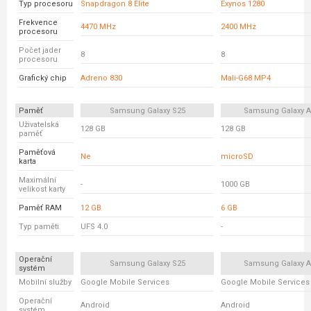
Typ procesoru
Snapdragon 8 Elite
Exynos 1280
Frekvence
4470 MHz
2400 MHz
procesoru
Počet jader
8
8
procesoru
Grafický chip
Adreno 830
Mali-G68 MP4
Paměť
Samsung Galaxy S25
Samsung Galaxy A
Uživatelská
128 GB
128 GB
paměť
Paměťová
Ne
microSD
karta
Maximální
-
1000 GB
velikost karty
Paměť RAM
12 GB
6 GB
Typ paměti
UFS 4.0
-
Operační
Samsung Galaxy S25
Samsung Galaxy A
systém
Mobilní služby
Google Mobile Services
Google Mobile Services
Operační
Android
Android
systém