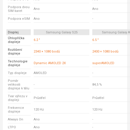
Podpora dvou
Ano
Ano
SIM karet
Podpora eSIM
Ano
-
Displej
Samsung Galaxy S25
Samsung Galaxy A
Úhlopříčka
6.2 "
6.5 "
displeje
Rozlišení
2340 × 1080 bodů
2400 × 1080 bodů
displeje
Technologie
Dynamic AMOLED 2X
superAMOLED
displeje
Typ displeje
AMOLED
-
Poměr
velikosti
-
84,5 %
displeje k tělu
Tvar výřezu v
Průstřel
Průstřel
displeji
Frekvence
120 Hz
120 Hz
displeje
Always On
Ano
-
LTPO
Ano
-