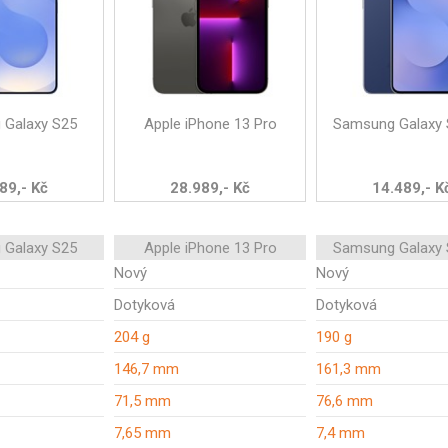
 Galaxy S25
Apple iPhone 13 Pro
Samsung Galaxy 
89,- Kč
28.989,- Kč
14.489,- K
 Galaxy S25
Apple iPhone 13 Pro
Samsung Galaxy 
Nový
Nový
Dotyková
Dotyková
204 g
190 g
146,7 mm
161,3 mm
71,5 mm
76,6 mm
7,65 mm
7,4 mm