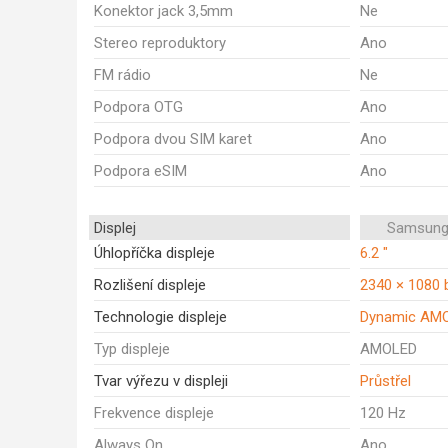
Konektor jack 3,5mm
Ne
Stereo reproduktory
Ano
FM rádio
Ne
Podpora OTG
Ano
Podpora dvou SIM karet
Ano
Podpora eSIM
Ano
Displej
Samsung
Úhlopříčka displeje
6.2 "
Rozlišení displeje
2340 × 1080 
Technologie displeje
Dynamic AM
Typ displeje
AMOLED
Tvar výřezu v displeji
Průstřel
Frekvence displeje
120 Hz
Always On
Ano