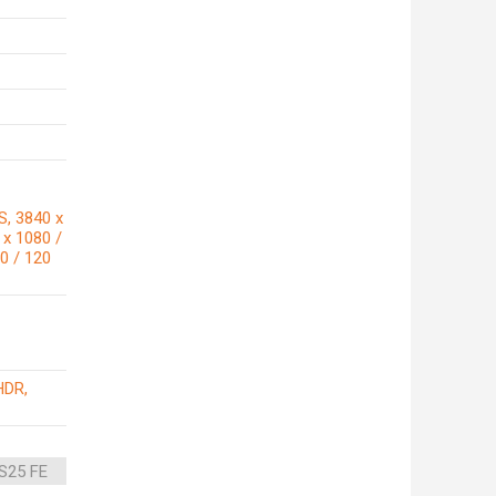
S, 3840 x
 x 1080 /
0 / 120
HDR,
S25 FE