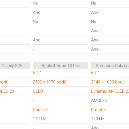
Ne
Ne
Ano
Ano
Ne
Ne
-
Ano
Ano
Ano
-
Ano
 Galaxy S25
Apple iPhone 13 Pro
Samsung Galaxy 
6.1 "
6.7 "
bodů
2532 x 1170 bodů
2340 × 1080 bodů
OLED 2X
OLED
Dynamic AMOLED 2
-
AMOLED
Obdélník
Průstřel
120 Hz
120 Hz
-
Ano