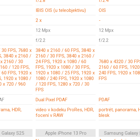
f/2.8
f/2.4
IBIS OIS (u teleobjektivu)
OIS
2 x
-
12 Mpx
12 Mpx
f/2.2
f/2.2
 30 FPS, 7680 x
3840 x 2160 / 60 FPS, 3840 x
, 3840 x 2160 /
2160 / 30 FPS, 3840 x 2160 /
x 2160 / 30
24 FPS, 1920 x 1080 / 60
7680 x 4320 / 30 FP
2160 / 120 FPS,
FPS, 1920 x 1080 / 30 FPS,
2160 / 60 FPS, 1920
 60 FPS, 1920 x
1920 x 1080 / 25 FPS, 1920 x
240 FPS, 1920 x 108
, 1920 x 1080 /
1080 / 240 FPS, 1920 x 1080
FPS
0 x 720 / 960
/ 120 FPS, 1280 x 720 / 30
FPS
DAF
Dual Pixel PDAF
PDAF
orama, HDR,
video v kodeku ProRes, HDR,
portrét, panorama, 
focení v RAW
blesk
 Galaxy S25
Apple iPhone 13 Pro
Samsung Galaxy 