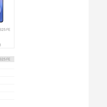
S25 FE
č
S25 FE