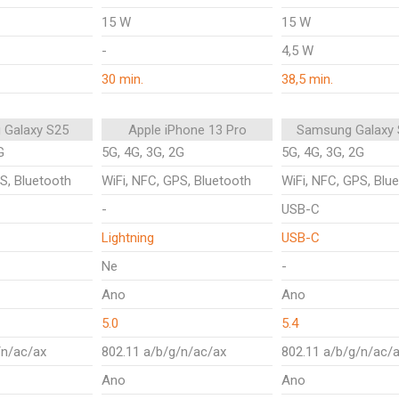
15 W
15 W
-
4,5 W
30 min.
38,5 min.
 Galaxy S25
Apple iPhone 13 Pro
Samsung Galaxy 
G
5G, 4G, 3G, 2G
5G, 4G, 3G, 2G
S, Bluetooth
WiFi, NFC, GPS, Bluetooth
WiFi, NFC, GPS, Blu
-
USB-C
Lightning
USB-C
Ne
-
Ano
Ano
5.0
5.4
/n/ac/ax
802.11 a/b/g/n/ac/ax
802.11 a/b/g/n/ac/
Ano
Ano