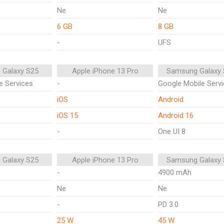
Ne
Ne
6 GB
8 GB
-
UFS
 Galaxy S25
Apple iPhone 13 Pro
Samsung Galaxy 
e Services
-
Google Mobile Serv
iOS
Android
iOS 15
Android 16
-
One UI 8
 Galaxy S25
Apple iPhone 13 Pro
Samsung Galaxy 
-
4900 mAh
Ne
Ne
-
PD 3.0
25 W
45 W