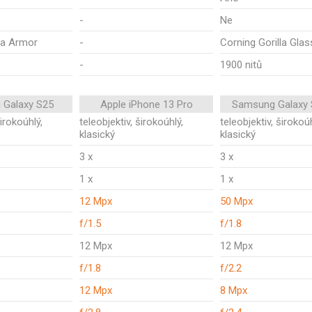
-
Ne
la Armor
-
Corning Gorilla Glas
-
1900 nitů
 Galaxy S25
Apple iPhone 13 Pro
Samsung Galaxy 
širokoúhlý,
teleobjektiv, širokoúhlý,
teleobjektiv, širokoúh
klasický
klasický
3 x
3 x
1 x
1 x
12 Mpx
50 Mpx
f/1.5
f/1.8
12 Mpx
12 Mpx
f/1.8
f/2.2
12 Mpx
8 Mpx