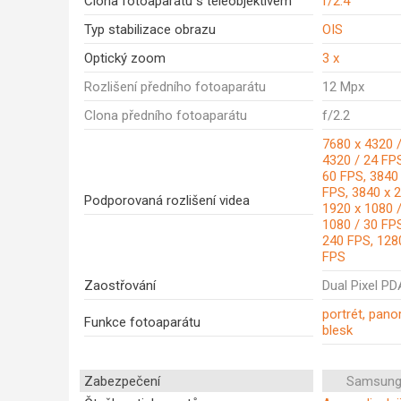
Clona fotoaparátu s teleobjektivem
f/2.4
Typ stabilizace obrazu
OIS
Optický zoom
3 x
Rozlišení předního fotoaparátu
12 Mpx
Clona předního fotoaparátu
f/2.2
7680 x 4320 /
4320 / 24 FPS
60 FPS, 3840 
FPS, 3840 x 
Podporovaná rozlišení videa
1920 x 1080 /
1080 / 30 FPS
240 FPS, 128
FPS
Zaostřování
Dual Pixel P
portrét, pan
Funkce fotoaparátu
blesk
Zabezpečení
Samsung