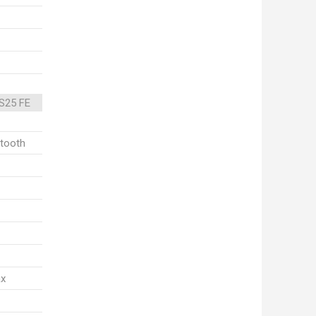
S25 FE
etooth
ax