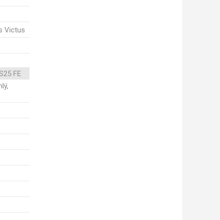
s Victus
S25 FE
lý,