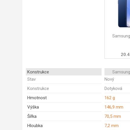
Samsung
20.4
Konstrukce
Samsung
Stav
Nový
Konstrukce
Dotyková
Hmotnost
162 g
Výška
146,9 mm
Šířka
70,5 mm
Hloubka
7,2 mm