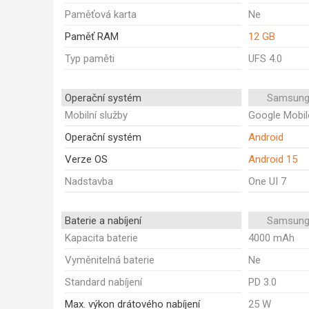
Paměťová karta
Ne
Paměť RAM
12 GB
Typ paměti
UFS 4.0
Operační systém
Samsung
Mobilní služby
Google Mobil
Operační systém
Android
Verze OS
Android 15
Nadstavba
One UI 7
Baterie a nabíjení
Samsung
Kapacita baterie
4000 mAh
Vyměnitelná baterie
Ne
Standard nabíjení
PD 3.0
Max. výkon drátového nabíjení
25 W