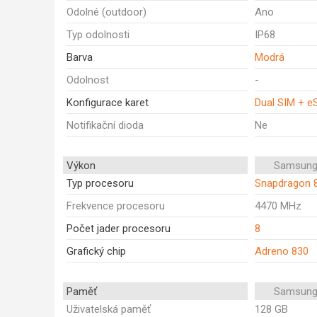
Odolné (outdoor)
Ano
Typ odolnosti
IP68
Barva
Modrá
Odolnost
-
Konfigurace karet
Dual SIM + e
Notifikační dioda
Ne
Výkon
Samsung
Typ procesoru
Snapdragon 8
Frekvence procesoru
4470 MHz
Počet jader procesoru
8
Grafický chip
Adreno 830
Paměť
Samsung
Uživatelská paměť
128 GB