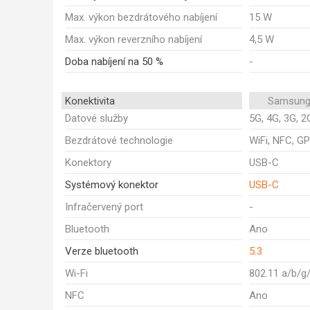
Max. výkon bezdrátového nabíjení
15 W
Max. výkon reverzního nabíjení
4,5 W
Doba nabíjení na 50 %
-
Konektivita
Samsung
Datové služby
5G, 4G, 3G, 2
Bezdrátové technologie
WiFi, NFC, GP
Konektory
USB-C
Systémový konektor
USB-C
Infračervený port
-
Bluetooth
Ano
Verze bluetooth
5.3
Wi-Fi
802.11 a/b/g
NFC
Ano