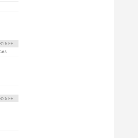
S25 FE
ices
S25 FE