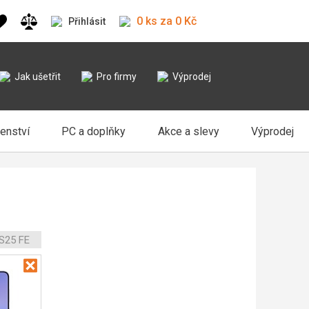
0 ks za 0 Kč
Přihlásit
Jak ušetřit
Pro firmy
Výprodej
šenství
PC a doplňky
Akce a slevy
Výprodej
S25 FE