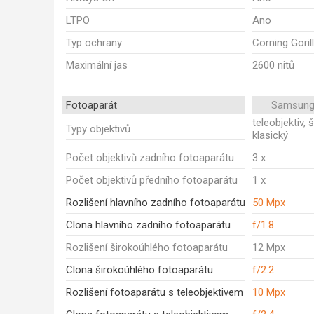
LTPO
Ano
Typ ochrany
Corning Goril
Maximální jas
2600 nitů
Fotoaparát
Samsung
teleobjektiv, 
Typy objektivů
klasický
Počet objektivů zadního fotoaparátu
3 x
Počet objektivů předního fotoaparátu
1 x
Rozlišení hlavního zadního fotoaparátu
50 Mpx
Clona hlavního zadního fotoaparátu
f/1.8
Rozlišení širokoúhlého fotoaparátu
12 Mpx
Clona širokoúhlého fotoaparátu
f/2.2
Rozlišení fotoaparátu s teleobjektivem
10 Mpx