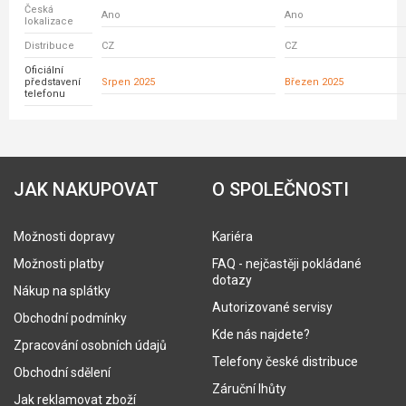
Česká
Ano
Ano
lokalizace
Distribuce
CZ
CZ
Oficiální
představení
Srpen 2025
Březen 2025
telefonu
JAK NAKUPOVAT
O SPOLEČNOSTI
Možnosti dopravy
Kariéra
Možnosti platby
FAQ - nejčastěji pokládané
dotazy
Nákup na splátky
Autorizované servisy
Obchodní podmínky
Kde nás najdete?
Zpracování osobních údajů
Telefony české distribuce
Obchodní sdělení
Záruční lhůty
Jak reklamovat zboží