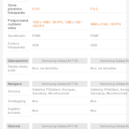
Clona
předního
f/2.0
f/2.2
fotoaparátu
Podporovaná
1920 x 1080 / 30 FPS, 1280 x 720 /
rozlišení
3840 x 2160 / 30 FPS
120 FPS
videa
Zaostřování
PDAF
PDAF
Funkce
HDR
HDR
fotoaparátu
Zabezpečení
Samsung Galaxy A17 5G
Samsung Galaxy A
Čtečka otisku
Ano, na rámečku
Ano, na rámečku
prstů
Navigace
Samsung Galaxy A17 5G
Samsung Galaxy A
Světelný, Přiblížení, Kompas,
Světelný, Přiblížení, Kom
Senzory
Gyroskop, Akcelerometr
Gyroskop, Akcelerometr
Geotagging
Ano
Ano
Digitální
Ano
Ano
kompas
Obecné
Samsung Galaxy A17 5G
Samsung Galaxy A