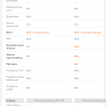
konektor
Infračervený
Ne
Ne
port
Bluetooth
Ano
Ano
Verze
5.3
5.3
bluetooth
Wi-Fi
802.11 a/b/g/n/ac
802.11 a/b/g/n/ac/ax
NFC
Ano
Ano
Konektor jack
Ne
Ano
3,5mm
Stereo
Ne
Ano
reproduktory
FM rádio
-
Ne
Podpora OTG
Ano
Ano
Podpora dvou
Ano
Ano
SIM karet
Podpora
Ne
Ne
eSIM
Displej
Samsung Galaxy A17 5G
Samsung Galaxy A
Úhlopříčka