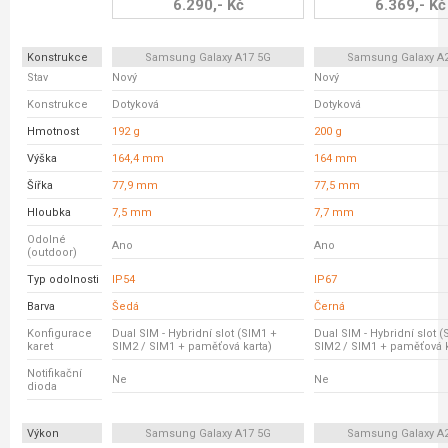
6.290,- Kč
6.369,- Kč
Konstrukce
Samsung Galaxy A17 5G
Samsung Galaxy A
Stav
Nový
Nový
Konstrukce
Dotyková
Dotyková
Hmotnost
192 g
200 g
Výška
164,4 mm
164 mm
Šířka
77,9 mm
77,5 mm
Hloubka
7,5 mm
7,7 mm
Odolné
Ano
Ano
(outdoor)
Typ odolnosti
IP54
IP67
Barva
Šedá
Černá
Konfigurace
Dual SIM - Hybridní slot (SIM1 +
Dual SIM - Hybridní slot 
karet
SIM2 / SIM1 + paměťová karta)
SIM2 / SIM1 + paměťová k
Notifikační
Ne
Ne
dioda
Výkon
Samsung Galaxy A17 5G
Samsung Galaxy A