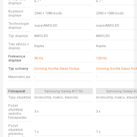
6.7 "
6.7 "
displeje
Rozlišení
2340 × 1080 bodů
2340 × 1080 bodů
displeje
Technologie
superAMOLED
superAMOLED
displeje
Typ displeje
AMOLED
AMOLED
Tvar výřezu v
Kapka
Kapka
displeji
Frekvence
90 Hz
120 Hz
displeje
Typ ochrany
Corning Gorilla Glass Victus
Corning Gorilla Glass Vic
Maximální jas
-
-
Fotoaparát
Samsung Galaxy A17 5G
Samsung Galaxy A
Typy objektivů
širokoúhlý, makro, klasický
širokoúhlý, makro, klasic
Počet
objektivů
3 x
3 x
zadního
fotoaparátu
Počet
objektivů
1 x
1 x
předního