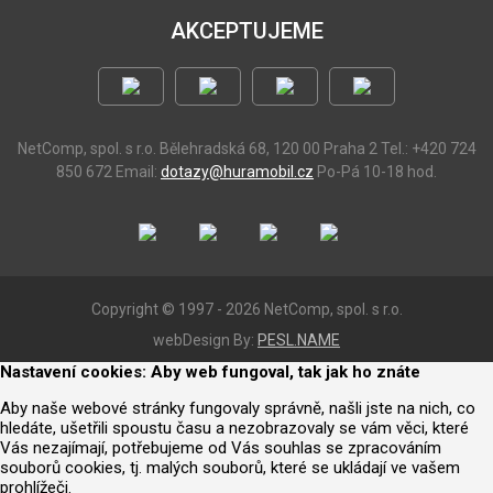
AKCEPTUJEME
NetComp, spol. s r.o.
Bělehradská 68, 120 00 Praha 2
Tel.: +420 724
850 672
Email:
dotazy@huramobil.cz
Po-Pá 10-18 hod.
Copyright © 1997 - 2026 NetComp, spol. s r.o.
webDesign By:
PESL.NAME
Nastavení cookies: Aby web fungoval, tak jak ho znáte
Aby naše webové stránky fungovaly správně, našli jste na nich, co
hledáte, ušetřili spoustu času a nezobrazovaly se vám věci, které
Vás nezajímají, potřebujeme od Vás souhlas se zpracováním
souborů cookies, tj. malých souborů, které se ukládají ve vašem
prohlížeči.