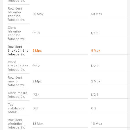
fotoaparátu
Rozlišení
hlavního
50 Mpx
50 Mpx
zadního
fotoaparátu
Clona
hlavního
f/1.8
f/1.8
zadního
fotoaparátu
Rozlišení
širokoúhlého
5 Mpx
8 Mpx
fotoaparátu
Clona
širokoúhlého
f/2.2
f/2.2
fotoaparátu
Rozlišení
makro
2 Mpx
2 Mpx
fotoaparátu
Clona makro
f/2.4
f/2.4
fotoaparátu
Typ
stabilizace
OIS
OIS
obrazu
Rozlišení
předního
13 Mpx
13 Mpx
fotoaparátu