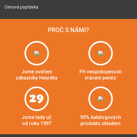
Cenová poptávka
PROČ S NÁMI?
Jsme ověření
Při nespokojenosti
zákazníky Heuréky
vrácení peněz
29
Jsme tady už
95% katalogových
od roku 1997
produktu skladem