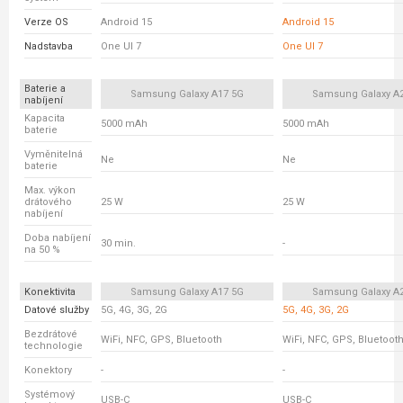
Verze OS
Android 15
Android 15
Nadstavba
One UI 7
One UI 7
Baterie a
Samsung Galaxy A17 5G
Samsung Galaxy A
nabíjení
Kapacita
5000 mAh
5000 mAh
baterie
Vyměnitelná
Ne
Ne
baterie
Max. výkon
drátového
25 W
25 W
nabíjení
Doba nabíjení
30 min.
-
na 50 %
Konektivita
Samsung Galaxy A17 5G
Samsung Galaxy A
Datové služby
5G, 4G, 3G, 2G
5G, 4G, 3G, 2G
Bezdrátové
WiFi, NFC, GPS, Bluetooth
WiFi, NFC, GPS, Bluetoot
technologie
Konektory
-
-
Systémový
USB-C
USB-C