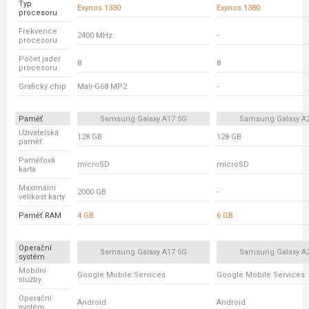
Typ
Exynos 1330
Exynos 1380
procesoru
Frekvence
2400 MHz
-
procesoru
Počet jader
8
8
procesoru
Grafický chip
Mali-G68 MP2
-
Paměť
Samsung Galaxy A17 5G
Samsung Galaxy A
Uživatelská
128 GB
128 GB
paměť
Paměťová
microSD
microSD
karta
Maximální
2000 GB
-
velikost karty
Paměť RAM
4 GB
6 GB
Operační
Samsung Galaxy A17 5G
Samsung Galaxy A
systém
Mobilní
Google Mobile Services
Google Mobile Services
služby
Operační
Android
Android
systém