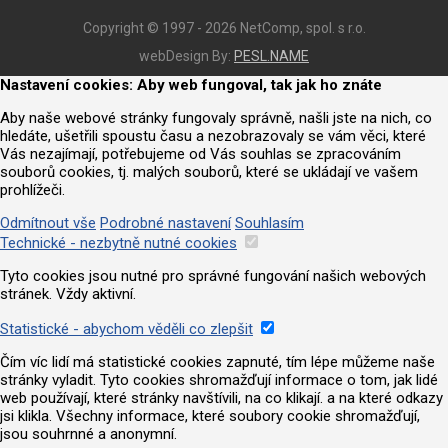
Copyright © 1997 - 2026 NetComp, spol. s r.o.
webDesign By:
PESL.NAME
Nastavení cookies: Aby web fungoval, tak jak ho znáte
Aby naše webové stránky fungovaly správně, našli jste na nich, co
hledáte, ušetřili spoustu času a nezobrazovaly se vám věci, které
Vás nezajímají, potřebujeme od Vás souhlas se zpracováním
souborů cookies, tj. malých souborů, které se ukládají ve vašem
prohlížeči.
Odmítnout vše
Podrobné nastavení
Souhlasím
Technické - nezbytně nutné cookies
Tyto cookies jsou nutné pro správné fungování našich webových
stránek. Vždy aktivní.
Statistické - abychom věděli co zlepšit
Čím víc lidí má statistické cookies zapnuté, tím lépe můžeme naše
stránky vyladit. Tyto cookies shromažďují informace o tom, jak lidé
web používají, které stránky navštívili, na co klikají. a na které odkazy
jsi klikla. Všechny informace, které soubory cookie shromažďují,
jsou souhrnné a anonymní.