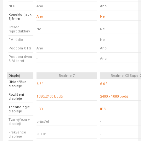
NFC
Ano
Ano
Konektor jack
Ano
Ne
3,5mm
Stereo
Ne
Ne
reproduktory
FM rádio
-
Ne
Podpora OTG
Ano
Ano
Podpora dvou
-
Ano
SIM karet
Displej
Realme 7
Realme X3 Supe
Úhlopříčka
6.5 "
6.6 "
displeje
Rozlišení
1080x2400 bodů
2400 x 1080 bodů
displeje
Technologie
LCD
IPS
displeje
Tvar výřezu v
průstřel
-
displeji
Frekvence
90 Hz
-
displeje