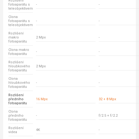
Rozlišení
fotoaparátu s
-
-
teleobjektivem
Clona
fotoaparátu s
-
-
teleobjektivem
Rozlišení
makro
2 Mpx
-
fotoaparátu
Clona makro
-
-
fotoaparátu
Rozlišení
hloubkového
2 Mpx
-
fotoaparátu
Clona
hloubkového
-
-
fotoaparátu
Rozlišení
předního
16 Mpx
32 + 8 Mpx
fotoaparátu
Clona
předního
-
f/2.5 + f/2.2
fotoaparátu
Rozlišení
4K
-
videa