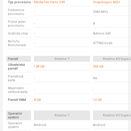
Typ procesoru
MediaTek Helio G95
Snapdragon 855+
Frekvence
-
2960 MHz
procesoru
Počet jader
-
8
procesoru
Grafický chip
-
Adreno 640
AnTuTu
-
477905 bodů
Benchmark
Paměť
Realme 7
Realme X3 Supe
Uživatelská
128 GB
256 GB
paměť
Paměťová
-
Ne
karta
Maximální
-
-
velikost karty
Paměť RAM
8 GB
12 GB
Operační
Realme 7
Realme X3 Supe
systém
Operační
Android
Android
systém