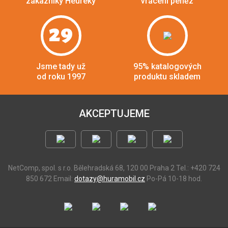
zákazníky Heuréky
vrácení peněz
29
Jsme tady už
95% katalogových
od roku 1997
produktu skladem
AKCEPTUJEME
NetComp, spol. s r.o.
Bělehradská 68, 120 00 Praha 2
Tel.: +420 724
850 672
Email:
dotazy@huramobil.cz
Po-Pá 10-18 hod.