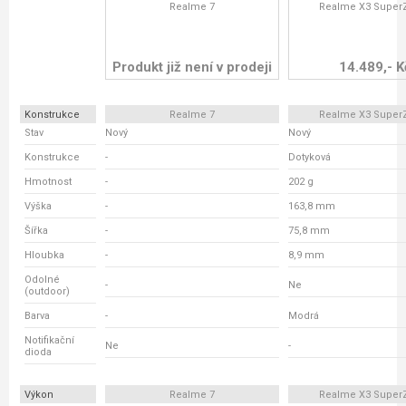
Realme 7
Realme X3 Supe
Produkt již není v prodeji
14.489,- K
Konstrukce
Realme 7
Realme X3 Supe
Stav
Nový
Nový
Konstrukce
-
Dotyková
Hmotnost
-
202 g
Výška
-
163,8 mm
Šířka
-
75,8 mm
Hloubka
-
8,9 mm
Odolné
-
Ne
(outdoor)
Barva
-
Modrá
Notifikační
Ne
-
dioda
Výkon
Realme 7
Realme X3 Supe