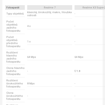
Fotoaparát
Realme 7
Realme X3 Supe
klasický, širokoúhlý, makro, hloubka
Typy objektivů
-
ostrosti
Počet
objektivů
4 x
-
zadního
fotoaparátu
Počet
objektivů
1 x
-
předního
fotoaparátu
Rozlišení
hlavního
64 Mpx
64 Mpx
zadního
fotoaparátu
Clona hlavního
zadního
-
f/1.8
fotoaparátu
Rozlišení
širokoúhlého
8 Mpx
-
fotoaparátu
Clona
širokoúhlého
-
-
fotoaparátu