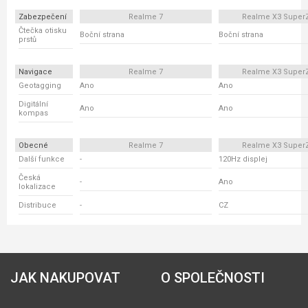
Zabezpečení
Realme 7
Realme X3 Supe
Čtečka otisku
Boční strana
Boční strana
prstů
Navigace
Realme 7
Realme X3 Supe
Geotagging
Ano
Ano
Digitální
Ano
Ano
kompas
Obecné
Realme 7
Realme X3 Supe
Další funkce
-
120Hz displej
Česká
-
Ano
lokalizace
Distribuce
-
CZ
JAK NAKUPOVAT
O SPOLEČNOSTI