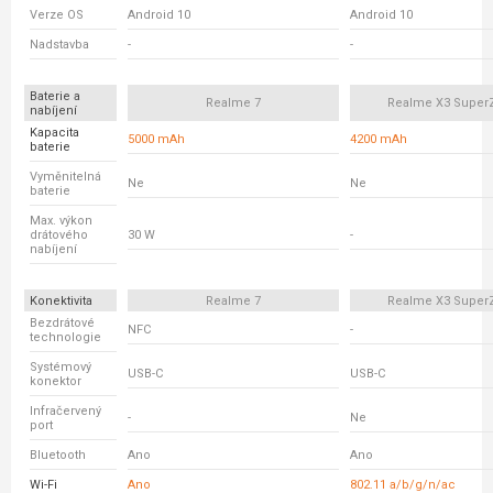
Verze OS
Android 10
Android 10
Nadstavba
-
-
Baterie a
Realme 7
Realme X3 Supe
nabíjení
Kapacita
5000 mAh
4200 mAh
baterie
Vyměnitelná
Ne
Ne
baterie
Max. výkon
drátového
30 W
-
nabíjení
Konektivita
Realme 7
Realme X3 Supe
Bezdrátové
NFC
-
technologie
Systémový
USB-C
USB-C
konektor
Infračervený
-
Ne
port
Bluetooth
Ano
Ano
Wi-Fi
Ano
802.11 a/b/g/n/ac