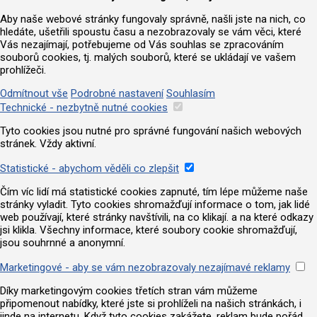
Aby naše webové stránky fungovaly správně, našli jste na nich, co
hledáte, ušetřili spoustu času a nezobrazovaly se vám věci, které
Vás nezajímají, potřebujeme od Vás souhlas se zpracováním
souborů cookies, tj. malých souborů, které se ukládají ve vašem
prohlížeči.
Odmítnout vše
Podrobné nastavení
Souhlasím
Technické - nezbytně nutné cookies
Tyto cookies jsou nutné pro správné fungování našich webových
stránek. Vždy aktivní.
Statistické - abychom věděli co zlepšit
Čím víc lidí má statistické cookies zapnuté, tím lépe můžeme naše
stránky vyladit. Tyto cookies shromažďují informace o tom, jak lidé
web používají, které stránky navštívili, na co klikají. a na které odkazy
jsi klikla. Všechny informace, které soubory cookie shromažďují,
jsou souhrnné a anonymní.
Marketingové - aby se vám nezobrazovaly nezajímavé reklamy
Díky marketingovým cookies třetích stran vám můžeme
připomenout nabídky, které jste si prohlíželi na našich stránkách, i
jinde na internetu. Když tyto cookies zakážete, reklam bude pořád