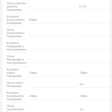
Clona hlavního
zadního
-
f/1.8
fotoaparátu
Rozlišení
širokoúhlého
8 Mpx
-
fotoaparátu
Clona
širokoúhlého
-
-
fotoaparátu
Rozlišení
fotoaparátu s
-
-
teleobjektivem
Clona
fotoaparátu s
-
-
teleobjektivem
Rozlišení
makro
2 Mpx
2 Mpx
fotoaparátu
Clona makro
-
2.4
fotoaparátu
Rozlišení
hloubkového
2 Mpx
2 Mpx
fotoaparátu
Clona
hloubkového
-
2.4