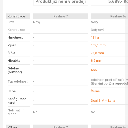
Produkt již není v prodeji
5.689,- K
Konstrukce
Realme 7
Realme 6s
Stav
Nový
Nový
Konstrukce
-
Dotyková
Hmotnost
-
191 g
Výška
-
162,1 mm
Šířka
-
74,8 mm
Hloubka
-
8,9 mm
Odolné
-
Ano
(outdoor)
odolnost proti stříkající 
Typ odolnosti
-
(těsnění portů a reprodu
Barva
-
Černá
Konfigurace
-
Dual SIM + karta
karet
Notifikační
Ne
Ne
dioda
Výkon
Realme 7
Realme 6s