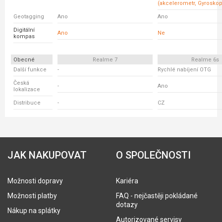
(akcelerometr, Gyroskop
Geotagging
Ano
Ano
Digitální
Ano
Ne
kompas
Obecné
Realme 7
Realme 6s
Další funkce
-
Rychlé nabíjení OTG
Česká
-
Ano
lokalizace
Distribuce
-
CZ
JAK NAKUPOVAT
O SPOLEČNOSTI
Možnosti dopravy
Kariéra
Možnosti platby
FAQ - nejčastěji pokládané
dotazy
Nákup na splátky
Autorizované servisy