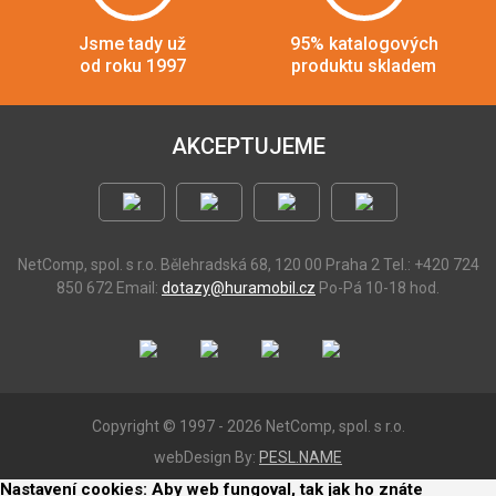
Jsme tady už
95% katalogových
od roku 1997
produktu skladem
AKCEPTUJEME
NetComp, spol. s r.o.
Bělehradská 68, 120 00 Praha 2
Tel.: +420 724
850 672
Email:
dotazy@huramobil.cz
Po-Pá 10-18 hod.
Copyright © 1997 - 2026 NetComp, spol. s r.o.
webDesign By:
PESL.NAME
Nastavení cookies: Aby web fungoval, tak jak ho znáte