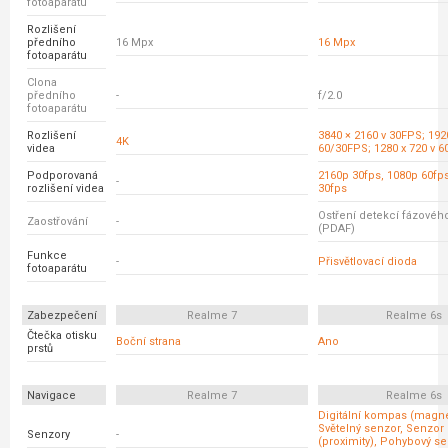
fotoaparátu
Rozlišení
předního
16 Mpx
16 Mpx
fotoaparátu
Clona
předního
-
f/2.0
fotoaparátu
Rozlišení
3840 × 2160 v 30FPS; 192
4K
videa
60/30FPS; 1280 x 720 v 
Podporovaná
2160p 30fps, 1080p 60fp
-
rozlišení videa
30fps
Ostření detekcí fázovéh
Zaostřování
-
(PDAF)
Funkce
-
Přisvětlovací dioda
fotoaparátu
Zabezpečení
Realme 7
Realme 6s
Čtečka otisku
Boční strana
Ano
prstů
Navigace
Realme 7
Realme 6s
Digitální kompas (magne
Světelný senzor, Senzor 
Senzory
-
(proximity), Pohybový s