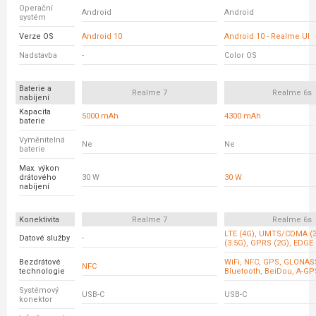
Operační
Android
Android
systém
Verze OS
Android 10
Android 10 - Realme UI
Nadstavba
-
Color OS
Baterie a
Realme 7
Realme 6s
nabíjení
Kapacita
5000 mAh
4300 mAh
baterie
Vyměnitelná
Ne
Ne
baterie
Max. výkon
drátového
30 W
30 W
nabíjení
Konektivita
Realme 7
Realme 6s
LTE (4G), UMTS/CDMA (
Datové služby
-
(3.5G), GPRS (2G), EDGE 
Bezdrátové
WiFi, NFC, GPS, GLONASS
NFC
technologie
Bluetooth, BeiDou, A-GP
Systémový
USB-C
USB-C
konektor