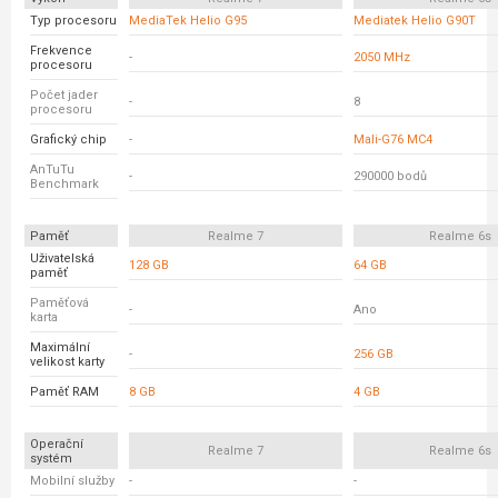
Typ procesoru
MediaTek Helio G95
Mediatek Helio G90T
Frekvence
-
2050 MHz
procesoru
Počet jader
-
8
procesoru
Grafický chip
-
Mali-G76 MC4
AnTuTu
-
290000 bodů
Benchmark
Paměť
Realme 7
Realme 6s
Uživatelská
128 GB
64 GB
paměť
Paměťová
-
Ano
karta
Maximální
-
256 GB
velikost karty
Paměť RAM
8 GB
4 GB
Operační
Realme 7
Realme 6s
systém
Mobilní služby
-
-