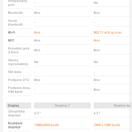
Infračervený
-
Ne
port
Bluetooth
Ano
Ano
Verze
-
-
bluetooth
Wi-Fi
Ano
802.11 a/b/g/n/ac
NFC
Ano
Ano
Konektor jack
Ano
Ano
3,5mm
Stereo
Ne
Ne
reproduktory
FM rádio
-
-
Podpora OTG
Ano
Ano
Podpora dvou
-
Ano
SIM karet
Displej
Realme 7
Realme 6s
Úhlopříčka
6.5 "
6.5 "
displeje
Rozlišení
1080x2400 bodů
2400 x 1080 bodů
displeje