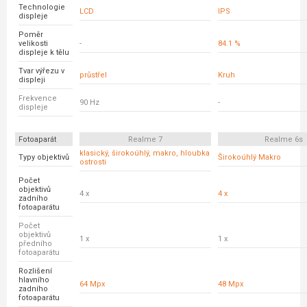
Technologie
LCD
IPS
displeje
Poměr
velikosti
-
84.1 %
displeje k tělu
Tvar výřezu v
průstřel
Kruh
displeji
Frekvence
90 Hz
-
displeje
Fotoaparát
Realme 7
Realme 6s
klasický, širokoúhlý, makro, hloubka
Typy objektivů
Širokoúhlý Makro
ostrosti
Počet
objektivů
4 x
4 x
zadního
fotoaparátu
Počet
objektivů
1 x
1 x
předního
fotoaparátu
Rozlišení
hlavního
64 Mpx
48 Mpx
zadního
fotoaparátu