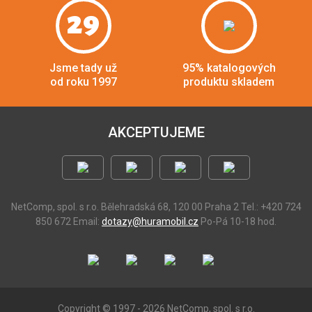
29
Jsme tady už
95% katalogových
od roku 1997
produktu skladem
AKCEPTUJEME
NetComp, spol. s r.o.
Bělehradská 68, 120 00 Praha 2
Tel.: +420 724
850 672
Email:
dotazy@huramobil.cz
Po-Pá 10-18 hod.
Copyright © 1997 - 2026 NetComp, spol. s r.o.