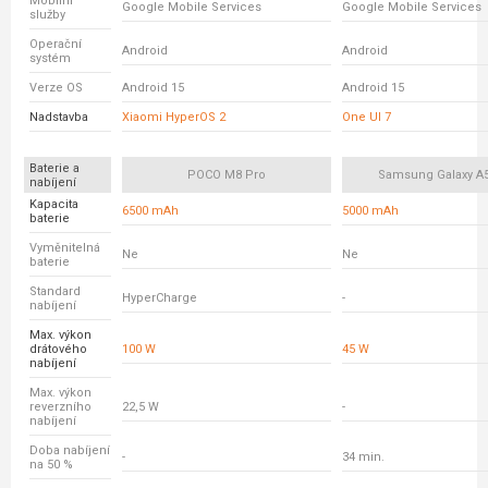
Mobilní
Google Mobile Services
Google Mobile Services
služby
Operační
Android
Android
systém
Verze OS
Android 15
Android 15
Nadstavba
Xiaomi HyperOS 2
One UI 7
Baterie a
POCO M8 Pro
Samsung Galaxy A
nabíjení
Kapacita
6500 mAh
5000 mAh
baterie
Vyměnitelná
Ne
Ne
baterie
Standard
HyperCharge
-
nabíjení
Max. výkon
drátového
100 W
45 W
nabíjení
Max. výkon
reverzního
22,5 W
-
nabíjení
Doba nabíjení
-
34 min.
na 50 %