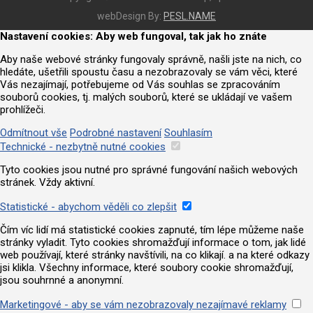
webDesign By:
PESL.NAME
Nastavení cookies: Aby web fungoval, tak jak ho znáte
Aby naše webové stránky fungovaly správně, našli jste na nich, co
hledáte, ušetřili spoustu času a nezobrazovaly se vám věci, které
Vás nezajímají, potřebujeme od Vás souhlas se zpracováním
souborů cookies, tj. malých souborů, které se ukládají ve vašem
prohlížeči.
Odmítnout vše
Podrobné nastavení
Souhlasím
Technické - nezbytně nutné cookies
Tyto cookies jsou nutné pro správné fungování našich webových
stránek. Vždy aktivní.
Statistické - abychom věděli co zlepšit
Čím víc lidí má statistické cookies zapnuté, tím lépe můžeme naše
stránky vyladit. Tyto cookies shromažďují informace o tom, jak lidé
web používají, které stránky navštívili, na co klikají. a na které odkazy
jsi klikla. Všechny informace, které soubory cookie shromažďují,
jsou souhrnné a anonymní.
Marketingové - aby se vám nezobrazovaly nezajímavé reklamy