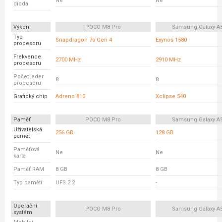
Ne
Ne
dioda
Výkon
POCO M8 Pro
Samsung Galaxy A
Typ
Snapdragon 7s Gen 4
Exynos 1580
procesoru
Frekvence
2700 MHz
2910 MHz
procesoru
Počet jader
8
8
procesoru
Grafický chip
Adreno 810
Xclipse 540
Paměť
POCO M8 Pro
Samsung Galaxy A
Uživatelská
256 GB
128 GB
paměť
Paměťová
Ne
Ne
karta
Paměť RAM
8 GB
8 GB
Typ paměti
UFS 2.2
-
Operační
POCO M8 Pro
Samsung Galaxy A
systém