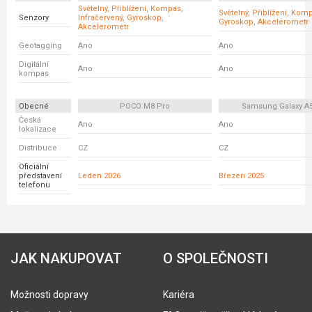
Světelný, Přiblížení, Kompas,
Světelný, Přiblížení, Kom
Senzory
Infračervený, Gyroskop,
Gyroskop, Akcelerometr
Akcelerometr
Geotagging
Ano
Ano
Digitální
Ano
Ano
kompas
Obecné
POCO M8 Pro
Samsung Galaxy A
Česká
Ano
Ano
lokalizace
Distribuce
CZ
CZ
Oficiální
představení
Leden 2026
Březen 2025
telefonu
JAK NAKUPOVAT
O SPOLEČNOSTI
Možnosti dopravy
Kariéra