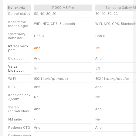
Konektivita
POCO M8 Pro
Samsung Galaxy A
Datové služby
5G, 4G, 3G, 2G
5G, 4G, 3G, 2G
Bezdrátové
WiFi, NFC, GPS, Bluetooth
WiFi, NFC, GPS, Bluetoot
technologie
Systémový
USB-C
USB-C
konektor
Infračervený
Ano
Ne
port
Bluetooth
Ano
Ano
Verze
5.4
5.3
bluetooth
Wi-Fi
802.11 a/b/g/n/ac/ax
802.11 a/b/g/n/ac/ax
NFC
Ano
Ano
Konektor jack
Ne
Ne
3,5mm
Stereo
Ano
Ano
reproduktory
FM rádio
-
Ne
Podpora OTG
Ano
Ano
Podpora dvou