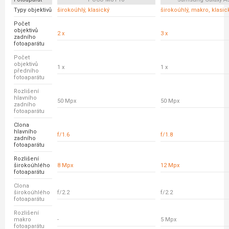
Typy objektivů
širokoúhlý, klasický
širokoúhlý, makro, klasic
Počet
objektivů
2 x
3 x
zadního
fotoaparátu
Počet
objektivů
1 x
1 x
předního
fotoaparátu
Rozlišení
hlavního
50 Mpx
50 Mpx
zadního
fotoaparátu
Clona
hlavního
f/1.6
f/1.8
zadního
fotoaparátu
Rozlišení
širokoúhlého
8 Mpx
12 Mpx
fotoaparátu
Clona
širokoúhlého
f/2.2
f/2.2
fotoaparátu
Rozlišení
makro
-
5 Mpx
fotoaparátu