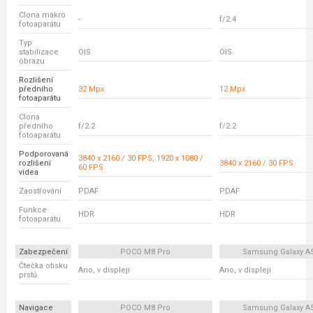
Clona makro
-
f/2.4
fotoaparátu
Typ
stabilizace
OIS
OIS
obrazu
Rozlišení
předního
32 Mpx
12 Mpx
fotoaparátu
Clona
předního
f/2.2
f/2.2
fotoaparátu
Podporovaná
3840 x 2160 / 30 FPS, 1920 x 1080 /
rozlišení
3840 x 2160 / 30 FPS
60 FPS
videa
Zaostřování
PDAF
PDAF
Funkce
HDR
HDR
fotoaparátu
Zabezpečení
POCO M8 Pro
Samsung Galaxy A
Čtečka otisku
Ano, v displeji
Ano, v displeji
prstů
Navigace
POCO M8 Pro
Samsung Galaxy A