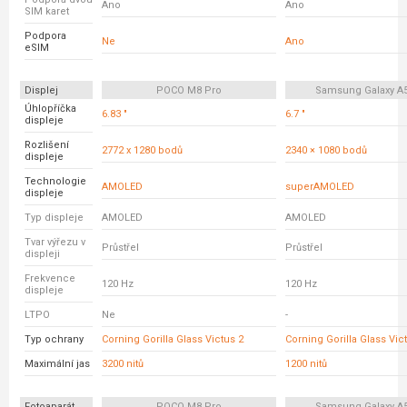
Ano
Ano
SIM karet
Podpora
Ne
Ano
eSIM
Displej
POCO M8 Pro
Samsung Galaxy A
Úhlopříčka
6.83 "
6.7 "
displeje
Rozlišení
2772 x 1280 bodů
2340 × 1080 bodů
displeje
Technologie
AMOLED
superAMOLED
displeje
Typ displeje
AMOLED
AMOLED
Tvar výřezu v
Průstřel
Průstřel
displeji
Frekvence
120 Hz
120 Hz
displeje
LTPO
Ne
-
Typ ochrany
Corning Gorilla Glass Victus 2
Corning Gorilla Glass Vic
Maximální jas
3200 nitů
1200 nitů
Fotoaparát
POCO M8 Pro
Samsung Galaxy A