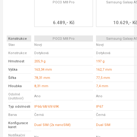
POCO M8 Pro
Samsung Galaxy A
6.489,- Kč
10.629,- K
Konstrukce
POCO M8 Pro
Samsung Galaxy A
Stav
Nový
Nový
Konstrukce
Dotyková
Dotyková
Hmotnost
205,9 g
197 g
Výška
163,34 mm
162,7 mm
Šířka
78,31 mm
77,5 mm
Hloubka
8,31 mm
7,4 mm
Odolné
Ano
Ano
(outdoor)
Typ odolnosti
IP66/68/69/69K
IP67
Barva
Černá
Černá
Konfigurace
Dual SIM (2x nanoSIM)
Dual SIM
karet
Notifikační