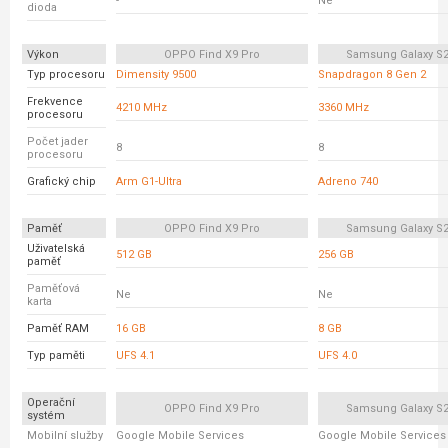
-
Ne
dioda
Výkon
OPPO Find X9 Pro
Samsung Galaxy S23
Typ procesoru
Dimensity 9500
Snapdragon 8 Gen 2
Frekvence
4210 MHz
3360 MHz
procesoru
Počet jader
8
8
procesoru
Grafický chip
Arm G1-Ultra
Adreno 740
Paměť
OPPO Find X9 Pro
Samsung Galaxy S23
Uživatelská
512 GB
256 GB
paměť
Paměťová
Ne
Ne
karta
Paměť RAM
16 GB
8 GB
Typ paměti
UFS 4.1
UFS 4.0
Operační
OPPO Find X9 Pro
Samsung Galaxy S23
systém
Mobilní služby
Google Mobile Services
Google Mobile Services