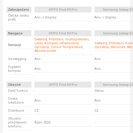
Zabezpečení
OPPO Find X9 Pro
Samsung Galaxy S23
Čtečka otisku
Ano, v displeji
Ano, v displeji
prstů
Navigace
OPPO Find X9 Pro
Samsung Galaxy S23
Světelný, Přiblížení, multispektrální,
Laser, Kompas, Infračervený,
Světelný, Přiblížení, Ko
Senzory
Gyroskop, Colour Temperature,
Gyroskop, Barometr, Ak
Akcelerometr
Geotagging
Ano
Ano
Digitální
Ano
Ano
kompas
Obecné
OPPO Find X9 Pro
Samsung Galaxy S23
Další funkce
-
Stylus
Česká
Ano
Ano
lokalizace
Distribuce
CZ
CZ
Oficiální
představení
Říjen 2025
-
telefonu