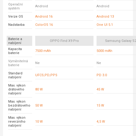
Operační
Android
Android
systém
Verze OS
Android 16
Android 13
Nadstavba
ColorOS 16
One UI 5.1
Baterie a
OPPO Find X9 Pro
Samsung Galaxy S23
nabíjení
Kapacita
7500 mAh
5000 mAh
baterie
Vyměnitelná
Ne
Ne
baterie
Standard
UFCS;PD;PPS
PD 3.0
nabíjení
Max. výkon
drátového
80 W
45 W
nabíjení
Max. výkon
bezdrátového
50 W
15 W
nabíjení
Max. výkon
reverzního
10 W
4,5 W
nabíjení