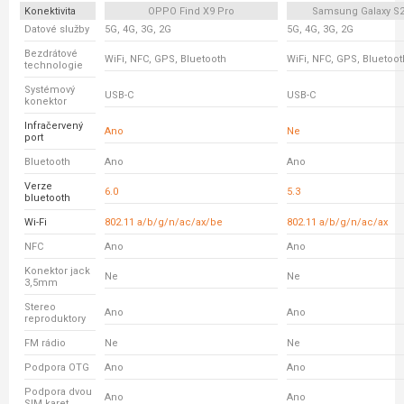
Konektivita
OPPO Find X9 Pro
Samsung Galaxy S23
Datové služby
5G, 4G, 3G, 2G
5G, 4G, 3G, 2G
Bezdrátové
WiFi, NFC, GPS, Bluetooth
WiFi, NFC, GPS, Bluetoot
technologie
Systémový
USB-C
USB-C
konektor
Infračervený
Ano
Ne
port
Bluetooth
Ano
Ano
Verze
6.0
5.3
bluetooth
Wi-Fi
802.11 a/b/g/n/ac/ax/be
802.11 a/b/g/n/ac/ax
NFC
Ano
Ano
Konektor jack
Ne
Ne
3,5mm
Stereo
Ano
Ano
reproduktory
FM rádio
Ne
Ne
Podpora OTG
Ano
Ano
Podpora dvou
Ano
Ano
SIM karet