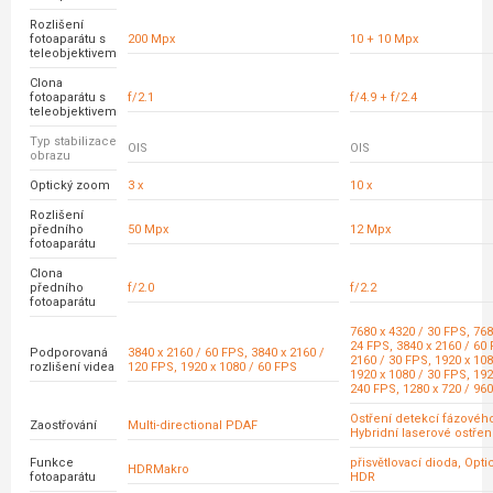
Rozlišení
fotoaparátu s
200 Mpx
10 + 10 Mpx
teleobjektivem
Clona
fotoaparátu s
f/2.1
f/4.9 + f/2.4
teleobjektivem
Typ stabilizace
OIS
OIS
obrazu
Optický zoom
3 x
10 x
Rozlišení
předního
50 Mpx
12 Mpx
fotoaparátu
Clona
předního
f/2.0
f/2.2
fotoaparátu
7680 x 4320 / 30 FPS, 768
24 FPS, 3840 x 2160 / 60 
Podporovaná
3840 x 2160 / 60 FPS, 3840 x 2160 /
2160 / 30 FPS, 1920 x 108
rozlišení videa
120 FPS, 1920 x 1080 / 60 FPS
1920 x 1080 / 30 FPS, 192
240 FPS, 1280 x 720 / 96
Ostření detekcí fázovéh
Zaostřování
Multi-directional PDAF
Hybridní laserové ostřen
Funkce
přisvětlovací dioda, Opt
HDRMakro
fotoaparátu
HDR