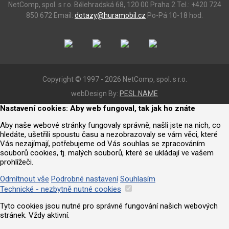
NetComp, spol. s r.o.
Bělehradská 68, 120 00 Praha 2
Tel.: +420 724
850 672
Email:
dotazy@huramobil.cz
Po-Pá 10-18 hod.
Copyright © 1997 - 2026 NetComp, spol. s r.o.
webDesign By:
PESL.NAME
Nastavení cookies: Aby web fungoval, tak jak ho znáte
Aby naše webové stránky fungovaly správně, našli jste na nich, co
hledáte, ušetřili spoustu času a nezobrazovaly se vám věci, které
Vás nezajímají, potřebujeme od Vás souhlas se zpracováním
souborů cookies, tj. malých souborů, které se ukládají ve vašem
prohlížeči.
Odmítnout vše
Podrobné nastavení
Souhlasím
Technické - nezbytně nutné cookies
Tyto cookies jsou nutné pro správné fungování našich webových
stránek. Vždy aktivní.