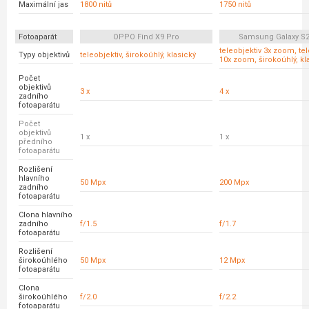
Maximální jas
1800 nitů
1750 nitů
Fotoaparát
OPPO Find X9 Pro
Samsung Galaxy S23
teleobjektiv 3x zoom, tel
Typy objektivů
teleobjektiv, širokoúhlý, klasický
10x zoom, širokoúhlý, kl
Počet
objektivů
3 x
4 x
zadního
fotoaparátu
Počet
objektivů
1 x
1 x
předního
fotoaparátu
Rozlišení
hlavního
50 Mpx
200 Mpx
zadního
fotoaparátu
Clona hlavního
zadního
f/1.5
f/1.7
fotoaparátu
Rozlišení
širokoúhlého
50 Mpx
12 Mpx
fotoaparátu
Clona
širokoúhlého
f/2.0
f/2.2
fotoaparátu