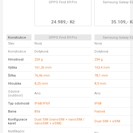
OPPO Find X9 Pro
Samsung Galaxy S23
24.989,- Kč
35.109,- K
Konstrukce
OPPO Find X9 Pro
Samsung Galaxy S23
Stav
Nový
Nový
Konstrukce
Dotyková
Dotyková
Hmotnost
224 g
234 g
Výška
161,26 mm
163,4 mm
Šířka
76,46 mm
78,1 mm
Hloubka
8,25 mm
8,9 mm
Odolné
Ano
Ano
(outdoor)
Typ odolnosti
IP68/IP69
IP68
Barva
Bílá
Fialová
Konfigurace
Dual SIM (nanoSIM + nanoSIM /
Dual SIM + eSIM
karet
nanoSIM + eSIM)
Notifikační