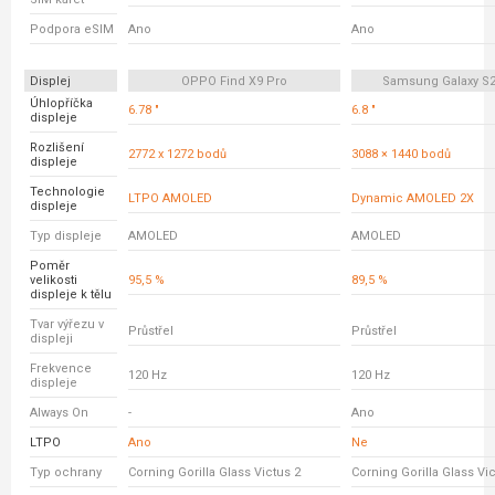
Podpora eSIM
Ano
Ano
Displej
OPPO Find X9 Pro
Samsung Galaxy S23
Úhlopříčka
6.78 "
6.8 "
displeje
Rozlišení
2772 x 1272 bodů
3088 × 1440 bodů
displeje
Technologie
LTPO AMOLED
Dynamic AMOLED 2X
displeje
Typ displeje
AMOLED
AMOLED
Poměr
velikosti
95,5 %
89,5 %
displeje k tělu
Tvar výřezu v
Průstřel
Průstřel
displeji
Frekvence
120 Hz
120 Hz
displeje
Always On
-
Ano
LTPO
Ano
Ne
Typ ochrany
Corning Gorilla Glass Victus 2
Corning Gorilla Glass Vic