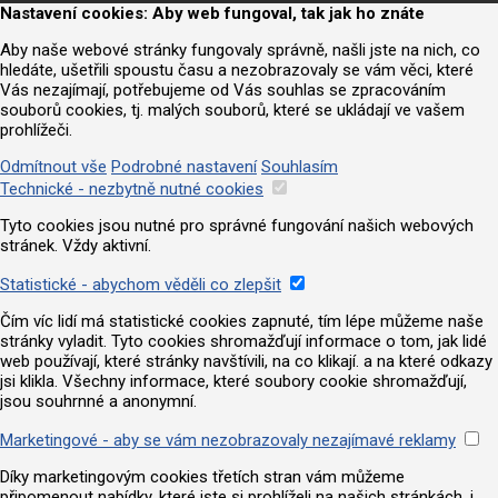
Nastavení cookies: Aby web fungoval, tak jak ho znáte
Aby naše webové stránky fungovaly správně, našli jste na nich, co
hledáte, ušetřili spoustu času a nezobrazovaly se vám věci, které
Vás nezajímají, potřebujeme od Vás souhlas se zpracováním
souborů cookies, tj. malých souborů, které se ukládají ve vašem
prohlížeči.
Odmítnout vše
Podrobné nastavení
Souhlasím
Technické - nezbytně nutné cookies
Tyto cookies jsou nutné pro správné fungování našich webových
stránek. Vždy aktivní.
Statistické - abychom věděli co zlepšit
Čím víc lidí má statistické cookies zapnuté, tím lépe můžeme naše
stránky vyladit. Tyto cookies shromažďují informace o tom, jak lidé
web používají, které stránky navštívili, na co klikají. a na které odkazy
jsi klikla. Všechny informace, které soubory cookie shromažďují,
jsou souhrnné a anonymní.
Marketingové - aby se vám nezobrazovaly nezajímavé reklamy
Díky marketingovým cookies třetích stran vám můžeme
připomenout nabídky, které jste si prohlíželi na našich stránkách, i