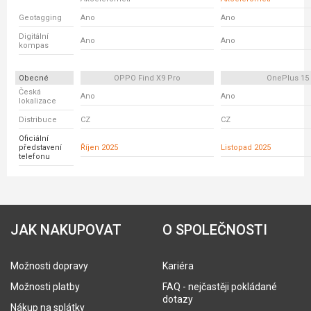
Geotagging
Ano
Ano
Digitální
Ano
Ano
kompas
Obecné
OPPO Find X9 Pro
OnePlus 15
Česká
Ano
Ano
lokalizace
Distribuce
CZ
CZ
Oficiální
představení
Říjen 2025
Listopad 2025
telefonu
JAK NAKUPOVAT
O SPOLEČNOSTI
Možnosti dopravy
Kariéra
Možnosti platby
FAQ - nejčastěji pokládané
dotazy
Nákup na splátky