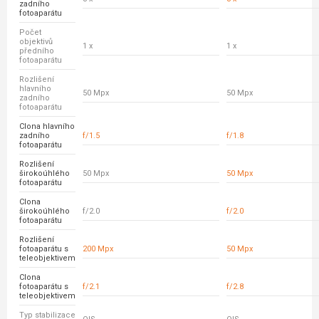
zadního
fotoaparátu
Počet
objektivů
1 x
1 x
předního
fotoaparátu
Rozlišení
hlavního
50 Mpx
50 Mpx
zadního
fotoaparátu
Clona hlavního
zadního
f/1.5
f/1.8
fotoaparátu
Rozlišení
širokoúhlého
50 Mpx
50 Mpx
fotoaparátu
Clona
širokoúhlého
f/2.0
f/2.0
fotoaparátu
Rozlišení
fotoaparátu s
200 Mpx
50 Mpx
teleobjektivem
Clona
fotoaparátu s
f/2.1
f/2.8
teleobjektivem
Typ stabilizace