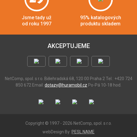
Jsme tady už
95% katalogových
od roku 1997
produktu skladem
AKCEPTUJEME
NetComp, spol. s r.o.
Bělehradská 68, 120 00 Praha 2
Tel.: +420 724
850 672
Email:
dotazy@huramobil.cz
Po-Pá 10-18 hod.
Copyright © 1997 - 2026 NetComp, spol. s r.o.
webDesign By:
PESL.NAME