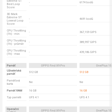
Extreme ST
-
6174 bodů
Best Loop
Score
3D Mark
Extreme ST
-
4691 bodů
Lowest Loop
Score
CPU Throttling
-
367,159 GIPS
(1h) - min
CPU Throttling
-
389,997 GIPS
(1h) - průměr
CPU Throttling
-
439,186 GIPS
(1h) - max
Paměť
OPPO Find X9 Pro
OnePlus 15
Uživatelská
512 GB
512 GB
paměť
Paměťová
Ne
Ne
karta
Paměť RAM
16 GB
16 GB
Typ paměti
UFS 4.1
UFS 4.1
Operační
OPPO Find X9 Pro
OnePlus 15