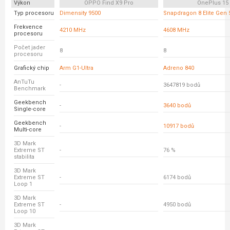
Výkon
OPPO Find X9 Pro
OnePlus 15
Typ procesoru
Dimensity 9500
Snapdragon 8 Elite Gen 
Frekvence
4210 MHz
4608 MHz
procesoru
Počet jader
8
8
procesoru
Grafický chip
Arm G1-Ultra
Adreno 840
AnTuTu
-
3647819 bodů
Benchmark
Geekbench
-
3640 bodů
Single-core
Geekbench
-
10917 bodů
Multi-core
3D Mark
Extreme ST
-
76 %
stabilita
3D Mark
Extreme ST
-
6174 bodů
Loop 1
3D Mark
Extreme ST
-
4950 bodů
Loop 10
3D Mark