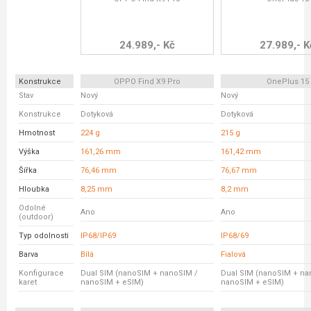
24.989,- Kč
27.989,- K
Konstrukce
OPPO Find X9 Pro
OnePlus 15
Stav
Nový
Nový
Konstrukce
Dotyková
Dotyková
Hmotnost
224 g
215 g
Výška
161,26 mm
161,42 mm
Šířka
76,46 mm
76,67 mm
Hloubka
8,25 mm
8,2 mm
Odolné
Ano
Ano
(outdoor)
Typ odolnosti
IP68/IP69
IP68/69
Barva
Bílá
Fialová
Konfigurace
Dual SIM (nanoSIM + nanoSIM /
Dual SIM (nanoSIM + na
karet
nanoSIM + eSIM)
nanoSIM + eSIM)