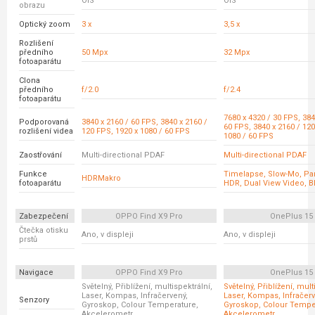
OIS
OIS
obrazu
Optický zoom
3 x
3,5 x
Rozlišení
předního
50 Mpx
32 Mpx
fotoaparátu
Clona
předního
f/2.0
f/2.4
fotoaparátu
7680 x 4320 / 30 FPS, 384
Podporovaná
3840 x 2160 / 60 FPS, 3840 x 2160 /
60 FPS, 3840 x 2160 / 120
rozlišení videa
120 FPS, 1920 x 1080 / 60 FPS
1080 / 60 FPS
Zaostřování
Multi-directional PDAF
Multi-directional PDAF
Funkce
Timelapse, Slow-Mo, P
HDRMakro
fotoaparátu
HDR, Dual View Video, B
Zabezpečení
OPPO Find X9 Pro
OnePlus 15
Čtečka otisku
Ano, v displeji
Ano, v displeji
prstů
Navigace
OPPO Find X9 Pro
OnePlus 15
Světelný, Přiblížení, multispektrální,
Světelný, Přiblížení, mult
Laser, Kompas, Infračervený,
Laser, Kompas, Infračerv
Senzory
Gyroskop, Colour Temperature,
Gyroskop, Colour Tempe
Akcelerometr
Akcelerometr