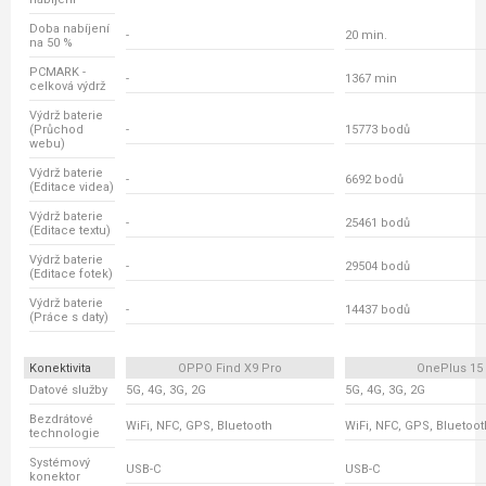
Doba nabíjení
-
20 min.
na 50 %
PCMARK -
-
1367 min
celková výdrž
Výdrž baterie
(Průchod
-
15773 bodů
webu)
Výdrž baterie
-
6692 bodů
(Editace videa)
Výdrž baterie
-
25461 bodů
(Editace textu)
Výdrž baterie
-
29504 bodů
(Editace fotek)
Výdrž baterie
-
14437 bodů
(Práce s daty)
Konektivita
OPPO Find X9 Pro
OnePlus 15
Datové služby
5G, 4G, 3G, 2G
5G, 4G, 3G, 2G
Bezdrátové
WiFi, NFC, GPS, Bluetooth
WiFi, NFC, GPS, Bluetoot
technologie
Systémový
USB-C
USB-C
konektor