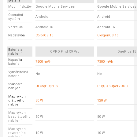
systém
Mobilní služby
Google Mobile Services
Google Mobile Services
Operační
Android
Android
systém
Verze OS
Android 16
Android 16
Nadstavba
ColorOS 16
OxygenOS 16
Baterie a
OPPO Find X9 Pro
OnePlus 15
nabíjení
Kapacita
7500 mAh
7300 mAh
baterie
Vyměnitelná
Ne
Ne
baterie
Standard
UFCS;PD;PPS
PD;QC;SuperVOOC
nabíjení
Max. výkon
drátového
80 W
120 W
nabíjení
Max. výkon
bezdrátového
50 W
50 W
nabíjení
Max. výkon
reverzního
10 W
10 W
nabíjení