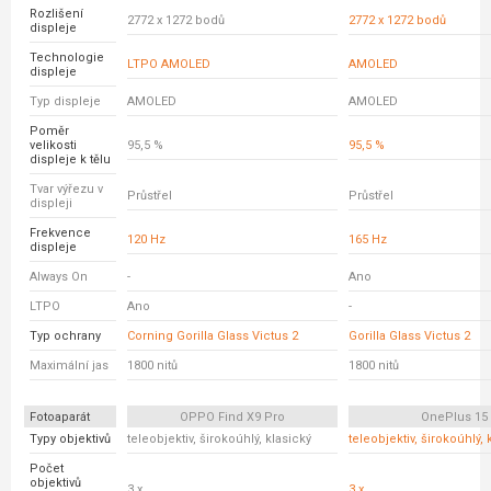
Rozlišení
2772 x 1272 bodů
2772 x 1272 bodů
displeje
Technologie
LTPO AMOLED
AMOLED
displeje
Typ displeje
AMOLED
AMOLED
Poměr
velikosti
95,5 %
95,5 %
displeje k tělu
Tvar výřezu v
Průstřel
Průstřel
displeji
Frekvence
120 Hz
165 Hz
displeje
Always On
-
Ano
LTPO
Ano
-
Typ ochrany
Corning Gorilla Glass Victus 2
Gorilla Glass Victus 2
Maximální jas
1800 nitů
1800 nitů
Fotoaparát
OPPO Find X9 Pro
OnePlus 15
Typy objektivů
teleobjektiv, širokoúhlý, klasický
teleobjektiv, širokoúhlý, 
Počet
objektivů
3 x
3 x