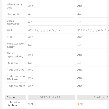
Infračervený
Ano
Ano
port
Bluetooth
Ano
Ano
Verze
6.0
6.0
bluetooth
Wi-Fi
802.11 a/b/g/n/ac/ax/be
802.11 a/b/g/n/ac/ax/b
NFC
Ano
Ano
Konektor jack
Ne
Ne
3,5mm
Stereo
Ano
Ano
reproduktory
FM rádio
Ne
Ne
Podpora OTG
Ano
Ano
Podpora dvou
Ano
Ano
SIM karet
Podpora eSIM
Ano
Ano
Displej
OPPO Find X9 Pro
OnePlus 15
Úhlopříčka
6.78 "
6.78 "
displeje