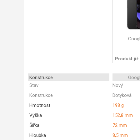
Googl
Produkt již
Konstrukce
Googl
Stav
Nový
Konstrukce
Dotyková
Hmotnost
198 g
Výška
152,8 mm
Šířka
72 mm
Hloubka
8,5 mm