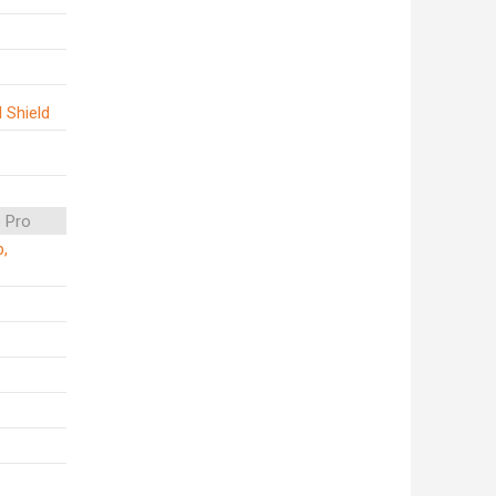
 Shield
 Pro
p,