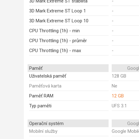
3D Mark Extreme ST stabilita
-
3D Mark Extreme ST Loop 1
-
3D Mark Extreme ST Loop 10
-
CPU Throttling (1h) - min
-
CPU Throttling (1h) - průměr
-
CPU Throttling (1h) - max
-
Paměť
Googl
Uživatelská paměť
128 GB
Paměťová karta
Ne
Paměť RAM
12 GB
Typ paměti
UFS 3.1
Operační systém
Googl
Mobilní služby
Google Mobil