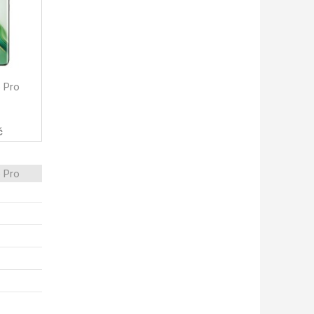
 Pro
č
 Pro