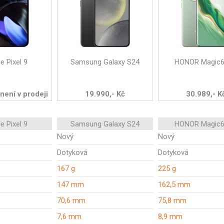
e Pixel 9
Samsung Galaxy S24
HONOR Magic6
 není v prodeji
19.990,- Kč
30.989,- K
e Pixel 9
Samsung Galaxy S24
HONOR Magic6
Nový
Nový
Dotyková
Dotyková
167 g
225 g
147 mm
162,5 mm
70,6 mm
75,8 mm
7,6 mm
8,9 mm