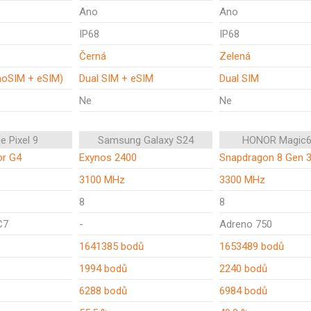
Ano
Ano
IP68
IP68
Černá
Zelená
noSIM + eSIM)
Dual SIM + eSIM
Dual SIM
Ne
Ne
e Pixel 9
Samsung Galaxy S24
HONOR Magic6
or G4
Exynos 2400
Snapdragon 8 Gen 
3100 MHz
3300 MHz
8
8
C7
-
Adreno 750
1641385 bodů
1653489 bodů
1994 bodů
2240 bodů
6288 bodů
6984 bodů