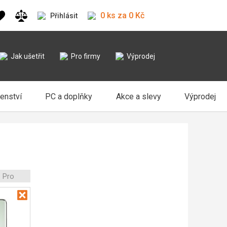
0 ks za 0 Kč
Přihlásit
Jak ušetřit
Pro firmy
Výprodej
šenství
PC a doplňky
Akce a slevy
Výprodej
 Pro