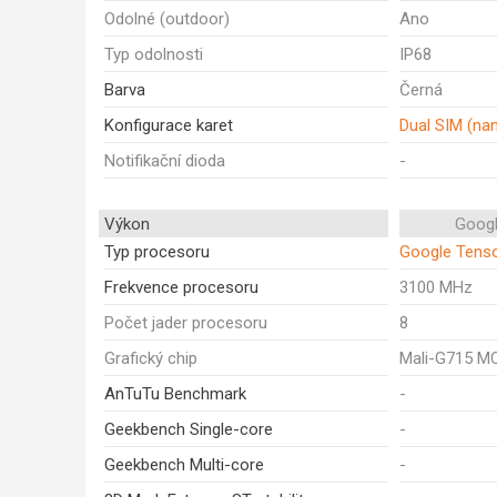
Odolné (outdoor)
Ano
Typ odolnosti
IP68
Barva
Černá
Konfigurace karet
Dual SIM (na
Notifikační dioda
-
Výkon
Googl
Typ procesoru
Google Tens
Frekvence procesoru
3100 MHz
Počet jader procesoru
8
Grafický chip
Mali-G715 M
AnTuTu Benchmark
-
Geekbench Single-core
-
Geekbench Multi-core
-