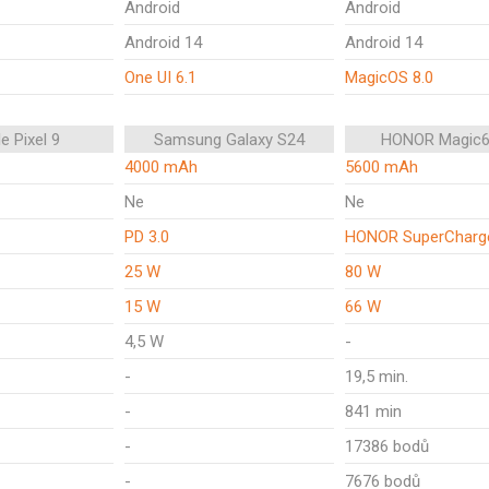
Android
Android
Android 14
Android 14
One UI 6.1
MagicOS 8.0
e Pixel 9
Samsung Galaxy S24
HONOR Magic6
4000 mAh
5600 mAh
Ne
Ne
PD 3.0
HONOR SuperCharg
25 W
80 W
15 W
66 W
4,5 W
-
-
19,5 min.
-
841 min
-
17386 bodů
-
7676 bodů