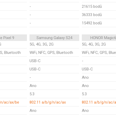
-
21615 bodů
-
36333 bodů
-
15492 bodů
e Pixel 9
Samsung Galaxy S24
HONOR Magic6
G
5G, 4G, 3G, 2G
5G, 4G, 3G, 2G
S, Bluetooth
WiFi, NFC, GPS, Bluetooth
WiFi, NFC, GPS, Blu
USB-C
-
USB-C
USB-C
-
Ano
Ano
Ano
5.3
5.3
/n/ac/ax/be
802.11 a/b/g/n/ac/ax
802.11 a/b/g/n/ac/
Ano
Ano