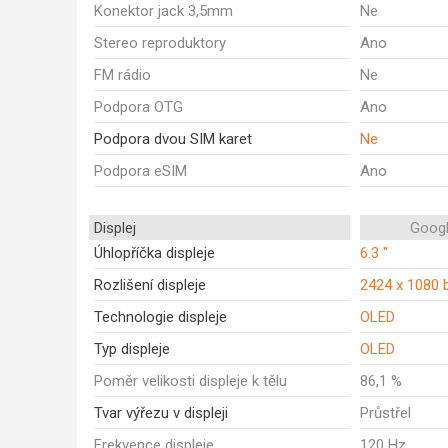
Konektor jack 3,5mm
Ne
Stereo reproduktory
Ano
FM rádio
Ne
Podpora OTG
Ano
Podpora dvou SIM karet
Ne
Podpora eSIM
Ano
Displej
Googl
Úhlopříčka displeje
6.3 "
Rozlišení displeje
2424 x 1080 
Technologie displeje
OLED
Typ displeje
OLED
Poměr velikosti displeje k tělu
86,1 %
Tvar výřezu v displeji
Průstřel
Frekvence displeje
120 Hz