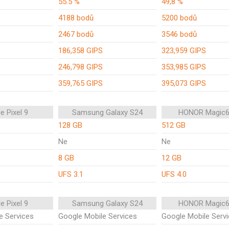
55.5 %
49,8 %
4188 bodů
5200 bodů
2467 bodů
3546 bodů
186,358 GIPS
323,959 GIPS
246,798 GIPS
353,985 GIPS
359,765 GIPS
395,073 GIPS
e Pixel 9
Samsung Galaxy S24
HONOR Magic6
128 GB
512 GB
Ne
Ne
8 GB
12 GB
UFS 3.1
UFS 4.0
e Pixel 9
Samsung Galaxy S24
HONOR Magic6
e Services
Google Mobile Services
Google Mobile Serv