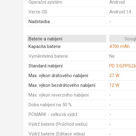
Operační systém
Android
Verze OS
Android 14
Nadstavba
-
Baterie a nabíjení
Googl
Kapacita baterie
4700 mAh
Vyměnitelná baterie
Ne
Standard nabíjení
PD 3.0;PPS;Qi
Max. výkon drátového nabíjení
27 W
Max. výkon bezdrátového nabíjení
12 W
Max. výkon reverzního nabíjení
-
Doba nabíjení na 50 %
-
PCMARK - celková výdrž
-
Výdrž baterie (Průchod webu)
-
Výdrž baterie (Editace videa)
-