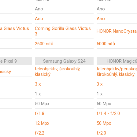
Ano
Ano
Ano
Ano
la Glass Victus
Corning Gorilla Glass Victus
HONOR NanoCrystal
3
2600 nitů
5000 nitů
e Pixel 9
Samsung Galaxy S24
HONOR Magic6
teleobjektiv, širokoúhlý,
teleobjektiv/perisko
asický
klasický
širokoúhlý, klasický
3 x
3 x
1 x
1 x
50 Mpx
50 Mpx
f/1.8
f/1.4 - f/2.0
12 Mpx
50 Mpx
f/2.2
f/2.0