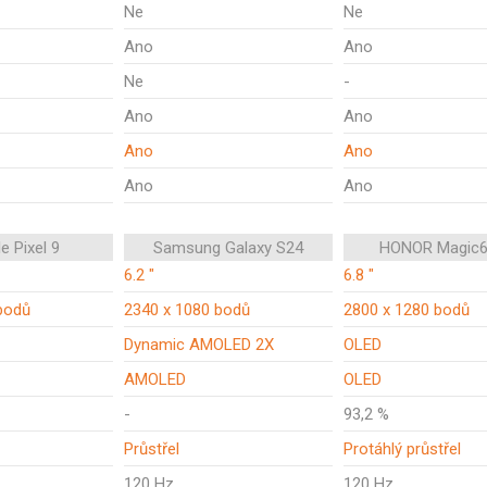
Ne
Ne
Ano
Ano
Ne
-
Ano
Ano
Ano
Ano
Ano
Ano
e Pixel 9
Samsung Galaxy S24
HONOR Magic6
6.2 "
6.8 "
bodů
2340 x 1080 bodů
2800 x 1280 bodů
Dynamic AMOLED 2X
OLED
AMOLED
OLED
-
93,2 %
Průstřel
Protáhlý průstřel
120 Hz
120 Hz