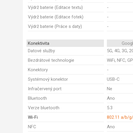
Výdrž baterie (Editace textu)
-
Výdrž baterie (Editace fotek)
-
Výdrž baterie (Práce s daty)
-
Konektivita
Googl
Datové služby
5G, 4G, 3G, 2
Bezdrátové technologie
WiFi, NFC, GP
Konektory
-
Systémový konektor
USB-C
Infračervený port
Ne
Bluetooth
Ano
Verze bluetooth
5.3
Wi-Fi
802.11 a/b/g
NFC
Ano