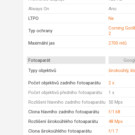
Always On
Ano
LTPO
Ne
Corning Goril
Typ ochrany
2
Maximální jas
2700 nitů
Fotoaparát
Googl
Typy objektivů
širokoúhlý, kl
Počet objektivů zadního fotoaparátu
2 x
Počet objektivů předního fotoaparátu
1 x
Rozlišení hlavního zadního fotoaparátu
50 Mpx
Clona hlavního zadního fotoaparátu
f/1.68
Rozlišení širokoúhlého fotoaparátu
48 Mpx
Clona širokoúhlého fotoaparátu
f/1.7