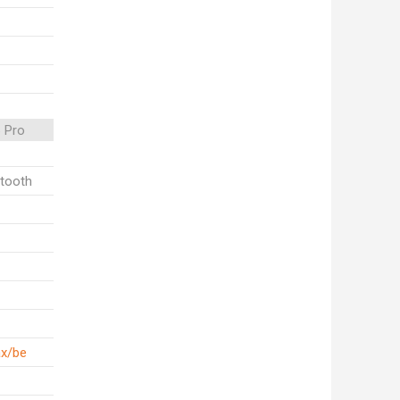
 Pro
etooth
ax/be