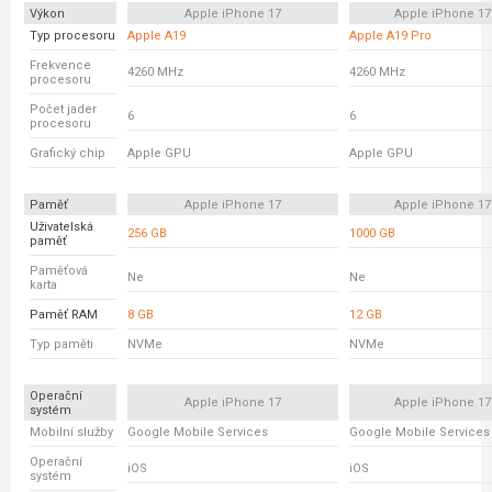
Výkon
Apple iPhone 17
Apple iPhone 17
Typ procesoru
Apple A19
Apple A19 Pro
Frekvence
4260 MHz
4260 MHz
procesoru
Počet jader
6
6
procesoru
Grafický chip
Apple GPU
Apple GPU
Paměť
Apple iPhone 17
Apple iPhone 17
Uživatelská
256 GB
1000 GB
paměť
Paměťová
Ne
Ne
karta
Paměť RAM
8 GB
12 GB
Typ paměti
NVMe
NVMe
Operační
Apple iPhone 17
Apple iPhone 17
systém
Mobilní služby
Google Mobile Services
Google Mobile Services
Operační
iOS
iOS
systém