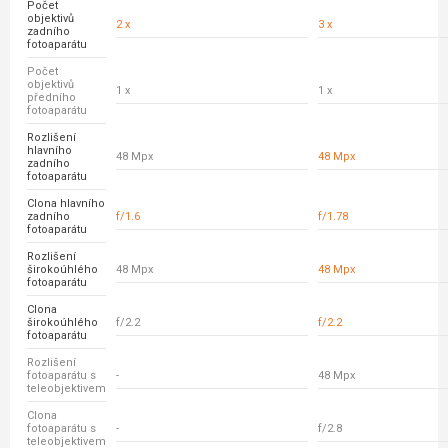
Počet
objektivů
2 x
3 x
zadního
fotoaparátu
Počet
objektivů
1 x
1 x
předního
fotoaparátu
Rozlišení
hlavního
48 Mpx
48 Mpx
zadního
fotoaparátu
Clona hlavního
zadního
f/1.6
f/1.78
fotoaparátu
Rozlišení
širokoúhlého
48 Mpx
48 Mpx
fotoaparátu
Clona
širokoúhlého
f/2.2
f/2.2
fotoaparátu
Rozlišení
fotoaparátu s
-
48 Mpx
teleobjektivem
Clona
fotoaparátu s
-
f/2.8
teleobjektivem