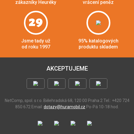
zákazníky Heuréky
vrácení peněz
29
Jsme tady už
95% katalogových
od roku 1997
produktu skladem
AKCEPTUJEME
NetComp, spol. s r.o.
Bělehradská 68, 120 00 Praha 2
Tel.: +420 724
850 672
Email:
dotazy@huramobil.cz
Po-Pá 10-18 hod.