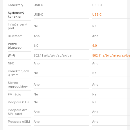
Konektory
USB-C
USB-C
Systémový
USB-C
USB-C
konektor
Infračervený
Ne
Ne
port
Bluetooth
Ano
Ano
Verze
6.0
6.0
bluetooth
Wi-Fi
802.11 a/b/g/n/ac/ax/be
802.11 a/b/g/n/ac/ax/b
NFC
Ano
Ano
Konektor jack
Ne
Ne
3,5mm
Stereo
Ano
Ano
reproduktory
FM rádio
Ne
Ne
Podpora OTG
Ne
Ne
Podpora dvou
Ano
Ano
SIM karet
Podpora eSIM
Ano
Ano