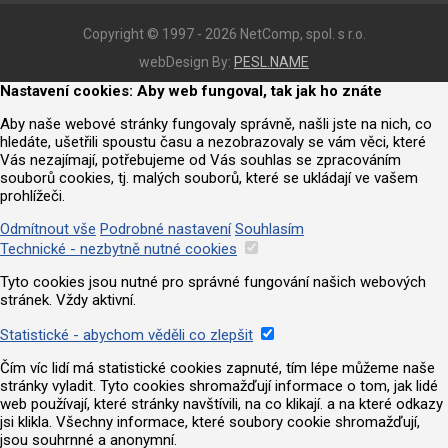
Copyright © 1997 - 2026 NetComp, spol. s r.o.
webDesign By:
PESL.NAME
Nastavení cookies: Aby web fungoval, tak jak ho znáte
Aby naše webové stránky fungovaly správně, našli jste na nich, co
hledáte, ušetřili spoustu času a nezobrazovaly se vám věci, které
Vás nezajímají, potřebujeme od Vás souhlas se zpracováním
souborů cookies, tj. malých souborů, které se ukládají ve vašem
prohlížeči.
Odmítnout vše
Podrobné nastavení
Souhlasím
Technické - nezbytně nutné cookies
Tyto cookies jsou nutné pro správné fungování našich webových
stránek. Vždy aktivní.
Statistické - abychom věděli co zlepšit
Čím víc lidí má statistické cookies zapnuté, tím lépe můžeme naše
stránky vyladit. Tyto cookies shromažďují informace o tom, jak lidé
web používají, které stránky navštívili, na co klikají. a na které odkazy
jsi klikla. Všechny informace, které soubory cookie shromažďují,
jsou souhrnné a anonymní.