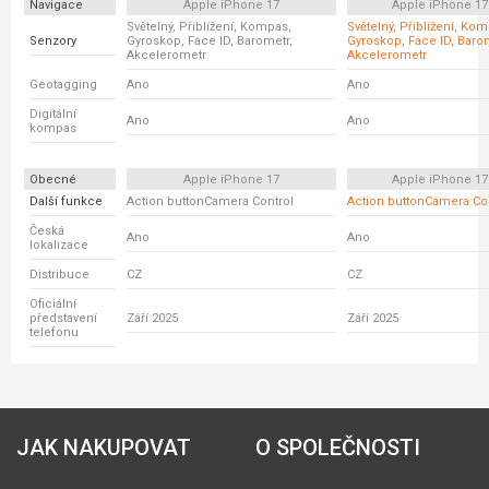
Navigace
Apple iPhone 17
Apple iPhone 17
Světelný, Přiblížení, Kompas,
Světelný, Přiblížení, Ko
Senzory
Gyroskop, Face ID, Barometr,
Gyroskop, Face ID, Baro
Akcelerometr
Akcelerometr
Geotagging
Ano
Ano
Digitální
Ano
Ano
kompas
Obecné
Apple iPhone 17
Apple iPhone 17
Další funkce
Action buttonCamera Control
Action buttonCamera Co
Česká
Ano
Ano
lokalizace
Distribuce
CZ
CZ
Oficiální
představení
Září 2025
Září 2025
telefonu
JAK NAKUPOVAT
O SPOLEČNOSTI