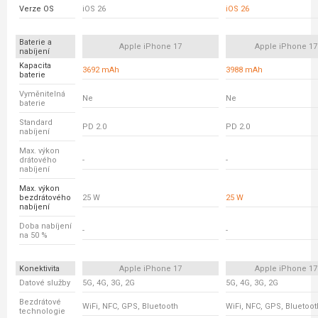
Verze OS
iOS 26
iOS 26
Baterie a
Apple iPhone 17
Apple iPhone 17
nabíjení
Kapacita
3692 mAh
3988 mAh
baterie
Vyměnitelná
Ne
Ne
baterie
Standard
PD 2.0
PD 2.0
nabíjení
Max. výkon
drátového
-
-
nabíjení
Max. výkon
bezdrátového
25 W
25 W
nabíjení
Doba nabíjení
-
-
na 50 %
Konektivita
Apple iPhone 17
Apple iPhone 17
Datové služby
5G, 4G, 3G, 2G
5G, 4G, 3G, 2G
Bezdrátové
WiFi, NFC, GPS, Bluetooth
WiFi, NFC, GPS, Bluetoot
technologie