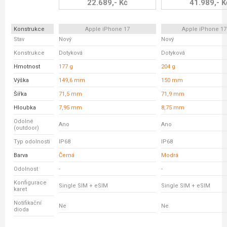
22.689,- Kč
41.989,- K
Konstrukce
Apple iPhone 17
Apple iPhone 17
Stav
Nový
Nový
Konstrukce
Dotyková
Dotyková
Hmotnost
177 g
204 g
Výška
149,6 mm
150 mm
Šířka
71,5 mm
71,9 mm
Hloubka
7,95 mm
8,75 mm
Odolné
Ano
Ano
(outdoor)
Typ odolnosti
IP68
IP68
Barva
Černá
Modrá
Odolnost
-
-
Konfigurace
Single SIM + eSIM
Single SIM + eSIM
karet
Notifikační
Ne
Ne
dioda