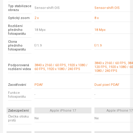
Typ stabilizace
Sensor-shift OIS
Sensor-shift OIS
obrazu
Optický zoom
2 x
8 x
Rozlišení
předního
18 Mpx
18 Mpx
fotoaparátu
Clona
předního
f/1.9
f/1.9
fotoaparátu
3840 x 2160 / 60 FPS, 384
Podporovaná
3840 x 2160 / 60 FPS, 1920 x 1080 /
120 FPS, 1920 x 1080 / 60
rozlišení videa
60 FPS, 1920 x 1080 / 240 FPS
1080 / 240 FPS
Zaostřování
PDAF
Dual pixel PDAF
Funkce
-
-
fotoaparátu
Zabezpečení
Apple iPhone 17
Apple iPhone 17
Čtečka otisku
Ne
Ne
prstů