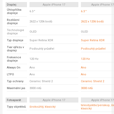
Displej
Apple iPhone 17
Apple iPhone 17
Úhlopříčka
6.3 "
6.3 "
displeje
Rozlišení
2622 x 1206 bodů
2622 x 1206 bodů
displeje
Technologie
OLED
OLED
displeje
Typ displeje
Super Retina XDR
Super Retina XDR
Tvar výřezu v
Podlouhlý průstřel
Podlouhlý průstřel
displeji
Frekvence
120 Hz
120 Hz
displeje
Always On
Ano
Ano
LTPO
Ano
Ano
Typ ochrany
Ceramic Shield 2
Ceramic Shield 2
Maximální jas
3000 nitů
3000 nitů
Fotoaparát
Apple iPhone 17
Apple iPhone 17
teleobjektiv/periskop, ši
Typy objektivů
širokoúhlý, klasický
klasický