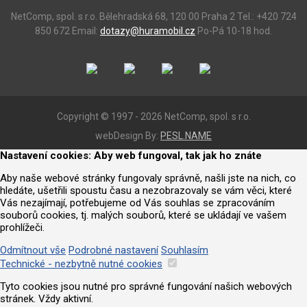
NetComp, spol. s r.o.
Bělehradská 68, 120 00 Praha 2
Tel.: +420 724
850 672
Email:
dotazy@huramobil.cz
Po-Pá 10-18 hod.
Copyright © 1997 - 2026 NetComp, spol. s r.o.
webDesign By:
PESL.NAME
Nastavení cookies: Aby web fungoval, tak jak ho znáte
Aby naše webové stránky fungovaly správně, našli jste na nich, co
hledáte, ušetřili spoustu času a nezobrazovaly se vám věci, které
Vás nezajímají, potřebujeme od Vás souhlas se zpracováním
souborů cookies, tj. malých souborů, které se ukládají ve vašem
prohlížeči.
Odmítnout vše
Podrobné nastavení
Souhlasím
Technické - nezbytně nutné cookies
Tyto cookies jsou nutné pro správné fungování našich webových
stránek. Vždy aktivní.