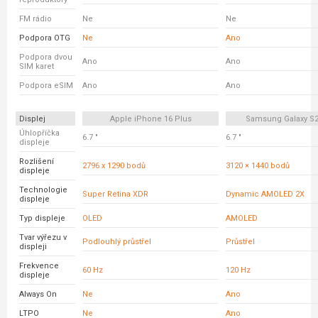
FM rádio
Ne
Ne
Podpora OTG
Ne
Ano
Podpora dvou
Ano
Ano
SIM karet
Podpora eSIM
Ano
Ano
Displej
Apple iPhone 16 Plus
Samsung Galaxy S2
Úhlopříčka
6.7 "
6.7 "
displeje
Rozlišení
2796 x 1290 bodů
3120 × 1440 bodů
displeje
Technologie
Super Retina XDR
Dynamic AMOLED 2X
displeje
Typ displeje
OLED
AMOLED
Tvar výřezu v
Podlouhlý průstřel
Průstřel
displeji
Frekvence
60 Hz
120 Hz
displeje
Always On
Ne
Ano
LTPO
Ne
Ano