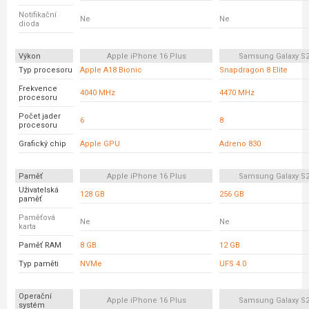
Notifikační
Ne
Ne
dioda
Výkon
Apple iPhone 16 Plus
Samsung Galaxy S2
Typ procesoru
Apple A18 Bionic
Snapdragon 8 Elite
Frekvence
4040 MHz
4470 MHz
procesoru
Počet jader
6
8
procesoru
Grafický chip
Apple GPU
Adreno 830
Paměť
Apple iPhone 16 Plus
Samsung Galaxy S2
Uživatelská
128 GB
256 GB
paměť
Paměťová
Ne
Ne
karta
Paměť RAM
8 GB
12 GB
Typ paměti
NVMe
UFS 4.0
Operační
Apple iPhone 16 Plus
Samsung Galaxy S2
systém