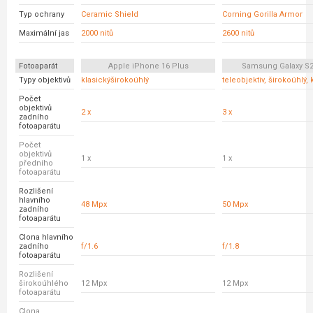
Typ ochrany
Ceramic Shield
Corning Gorilla Armor
Maximální jas
2000 nitů
2600 nitů
Fotoaparát
Apple iPhone 16 Plus
Samsung Galaxy S2
Typy objektivů
klasickýširokoúhlý
teleobjektiv, širokoúhlý, 
Počet
objektivů
2 x
3 x
zadního
fotoaparátu
Počet
objektivů
1 x
1 x
předního
fotoaparátu
Rozlišení
hlavního
48 Mpx
50 Mpx
zadního
fotoaparátu
Clona hlavního
zadního
f/1.6
f/1.8
fotoaparátu
Rozlišení
širokoúhlého
12 Mpx
12 Mpx
fotoaparátu
Clona