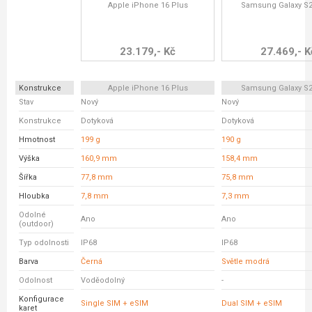
Apple iPhone 16 Plus
Samsung Galaxy S2
23.179,- Kč
27.469,- K
Konstrukce
Apple iPhone 16 Plus
Samsung Galaxy S2
Stav
Nový
Nový
Konstrukce
Dotyková
Dotyková
Hmotnost
199 g
190 g
Výška
160,9 mm
158,4 mm
Šířka
77,8 mm
75,8 mm
Hloubka
7,8 mm
7,3 mm
Odolné
Ano
Ano
(outdoor)
Typ odolnosti
IP68
IP68
Barva
Černá
Světle modrá
Odolnost
Voděodolný
-
Konfigurace
Single SIM + eSIM
Dual SIM + eSIM
karet