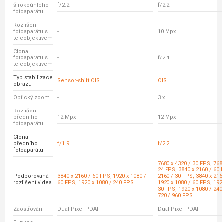
širokoúhlého
f/2.2
f/2.2
fotoaparátu
Rozlišení
fotoaparátu s
-
10 Mpx
teleobjektivem
Clona
fotoaparátu s
-
f/2.4
teleobjektivem
Typ stabilizace
Sensor-shift OIS
OIS
obrazu
Optický zoom
-
3 x
Rozlišení
předního
12 Mpx
12 Mpx
fotoaparátu
Clona
předního
f/1.9
f/2.2
fotoaparátu
7680 x 4320 / 30 FPS, 768
24 FPS, 3840 x 2160 / 60 
Podporovaná
3840 x 2160 / 60 FPS, 1920 x 1080 /
2160 / 30 FPS, 3840 x 216
rozlišení videa
60 FPS, 1920 x 1080 / 240 FPS
1920 x 1080 / 60 FPS, 192
30 FPS, 1920 x 1080 / 240
720 / 960 FPS
Zaostřování
Dual Pixel PDAF
Dual Pixel PDAF