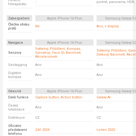
Funkce
-
portrét, panorama, HDR,
fotoaparátu
Zabezpečení
Apple iPhone 16 Plus
Samsung Galaxy S2
Čtečka otisku
Ne
Ano, v displeji
prstů
Navigace
Apple iPhone 16 Plus
Samsung Galaxy S2
Světelný, Přiblížení, Kompas,
Světelný, Přiblížení, Gyr
Senzory
Gyroskop, Face ID, Barometr,
Dálkový, Barometr, Akce
Akcelerometr
Geotagging
Ano
Ano
Digitální
Ano
Ano
kompas
Obecné
Apple iPhone 16 Plus
Samsung Galaxy S2
Další funkce
Capture button, Action button
Galaxy AI
Česká
Ano
Ano
lokalizace
Distribuce
CZ
CZ
Oficiální
představení
Září 2024
Leden 2025
telefonu