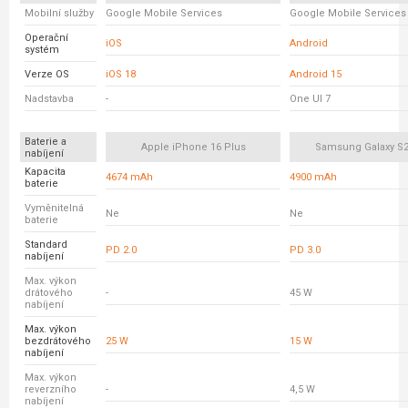
Mobilní služby
Google Mobile Services
Google Mobile Services
Operační
iOS
Android
systém
Verze OS
iOS 18
Android 15
Nadstavba
-
One UI 7
Baterie a
Apple iPhone 16 Plus
Samsung Galaxy S2
nabíjení
Kapacita
4674 mAh
4900 mAh
baterie
Vyměnitelná
Ne
Ne
baterie
Standard
PD 2.0
PD 3.0
nabíjení
Max. výkon
drátového
-
45 W
nabíjení
Max. výkon
bezdrátového
25 W
15 W
nabíjení
Max. výkon
reverzního
-
4,5 W
nabíjení