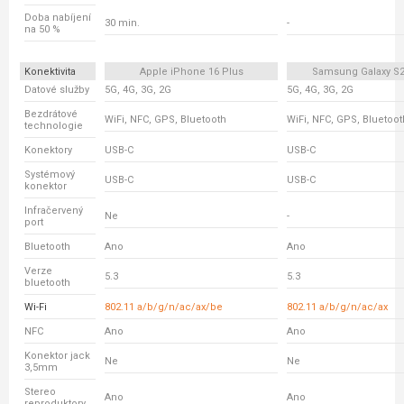
Doba nabíjení
30 min.
-
na 50 %
Konektivita
Apple iPhone 16 Plus
Samsung Galaxy S2
Datové služby
5G, 4G, 3G, 2G
5G, 4G, 3G, 2G
Bezdrátové
WiFi, NFC, GPS, Bluetooth
WiFi, NFC, GPS, Bluetoot
technologie
Konektory
USB-C
USB-C
Systémový
USB-C
USB-C
konektor
Infračervený
Ne
-
port
Bluetooth
Ano
Ano
Verze
5.3
5.3
bluetooth
Wi-Fi
802.11 a/b/g/n/ac/ax/be
802.11 a/b/g/n/ac/ax
NFC
Ano
Ano
Konektor jack
Ne
Ne
3,5mm
Stereo
Ano
Ano
reproduktory