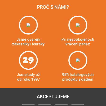
PROČ S NÁMI?
Jsme ověření
Při nespokojenosti
zákazníky Heuréky
vrácení peněz
29
Jsme tady už
95% katalogových
od roku 1997
produktu skladem
AKCEPTUJEME