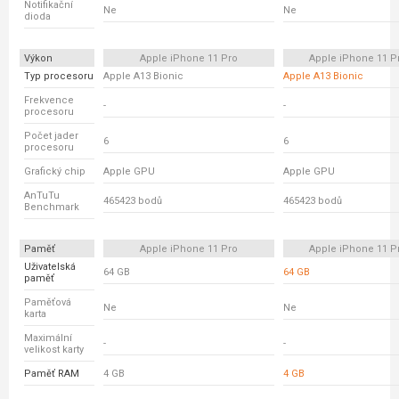
Notifikační
Ne
Ne
dioda
Výkon
Apple iPhone 11 Pro
Apple iPhone 11 P
Typ procesoru
Apple A13 Bionic
Apple A13 Bionic
Frekvence
-
-
procesoru
Počet jader
6
6
procesoru
Grafický chip
Apple GPU
Apple GPU
AnTuTu
465423 bodů
465423 bodů
Benchmark
Paměť
Apple iPhone 11 Pro
Apple iPhone 11 P
Uživatelská
64 GB
64 GB
paměť
Paměťová
Ne
Ne
karta
Maximální
-
-
velikost karty
Paměť RAM
4 GB
4 GB