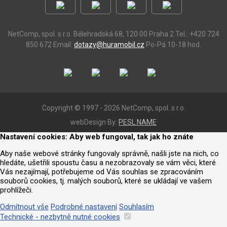
NetComp, spol. s r.o.
Bělehradská 68, 120 00 Praha 2
Tel.: +420 724
850 672
Email:
dotazy@huramobil.cz
Po-Pá 10-18 hod.
Copyright © 1997 - 2026 NetComp, spol. s r.o.
webDesign By:
PESL.NAME
Nastavení cookies: Aby web fungoval, tak jak ho znáte
Aby naše webové stránky fungovaly správně, našli jste na nich, co
hledáte, ušetřili spoustu času a nezobrazovaly se vám věci, které
Vás nezajímají, potřebujeme od Vás souhlas se zpracováním
souborů cookies, tj. malých souborů, které se ukládají ve vašem
prohlížeči.
Odmítnout vše
Podrobné nastavení
Souhlasím
Technické - nezbytně nutné cookies