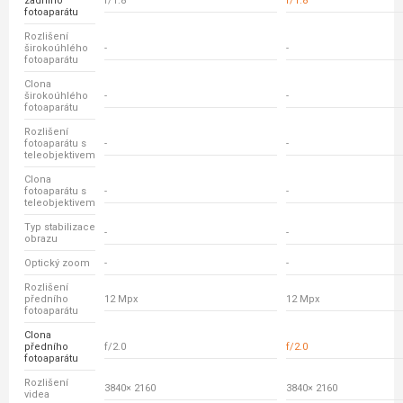
zadního
f/1.8
f/1.8
fotoaparátu
Rozlišení
širokoúhlého
-
-
fotoaparátu
Clona
širokoúhlého
-
-
fotoaparátu
Rozlišení
fotoaparátu s
-
-
teleobjektivem
Clona
fotoaparátu s
-
-
teleobjektivem
Typ stabilizace
-
-
obrazu
Optický zoom
-
-
Rozlišení
předního
12 Mpx
12 Mpx
fotoaparátu
Clona
předního
f/2.0
f/2.0
fotoaparátu
Rozlišení
3840× 2160
3840× 2160
videa