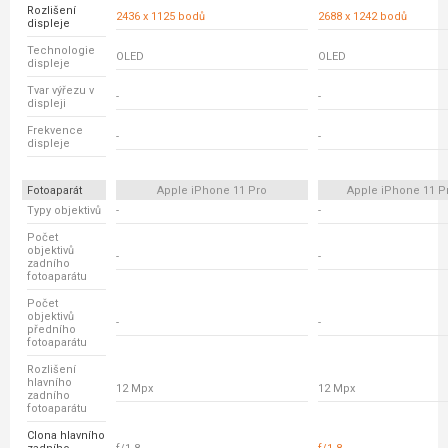
Rozlišení
2436 x 1125 bodů
2688 x 1242 bodů
displeje
Technologie
OLED
OLED
displeje
Tvar výřezu v
-
-
displeji
Frekvence
-
-
displeje
Fotoaparát
Apple iPhone 11 Pro
Apple iPhone 11 P
Typy objektivů
-
-
Počet
objektivů
-
-
zadního
fotoaparátu
Počet
objektivů
-
-
předního
fotoaparátu
Rozlišení
hlavního
12 Mpx
12 Mpx
zadního
fotoaparátu
Clona hlavního