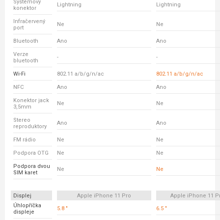
Systémový
Lightning
Lightning
konektor
Infračervený
Ne
Ne
port
Bluetooth
Ano
Ano
Verze
-
-
bluetooth
Wi-Fi
802.11 a/b/g/n/ac
802.11 a/b/g/n/ac
NFC
Ano
Ano
Konektor jack
Ne
Ne
3,5mm
Stereo
Ano
Ano
reproduktory
FM rádio
Ne
Ne
Podpora OTG
Ne
Ne
Podpora dvou
Ne
Ne
SIM karet
Displej
Apple iPhone 11 Pro
Apple iPhone 11 P
Úhlopříčka
5.8 "
6.5 "
displeje