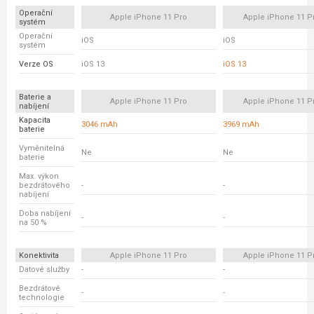
Operační
Apple iPhone 11 Pro
Apple iPhone 11 P
systém
Operační
iOS
iOS
systém
Verze OS
iOS 13
iOS 13
Baterie a
Apple iPhone 11 Pro
Apple iPhone 11 P
nabíjení
Kapacita
3046 mAh
3969 mAh
baterie
Vyměnitelná
Ne
Ne
baterie
Max. výkon
bezdrátového
-
-
nabíjení
Doba nabíjení
-
-
na 50 %
Konektivita
Apple iPhone 11 Pro
Apple iPhone 11 P
Datové služby
-
-
Bezdrátové
-
-
technologie