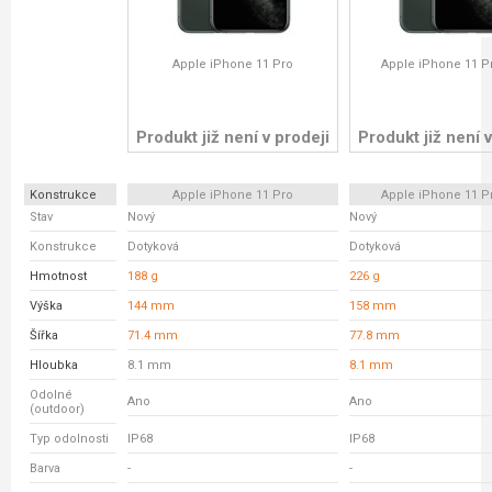
Apple iPhone 11 Pro
Apple iPhone 11 P
Produkt již není v prodeji
Produkt již není v
Konstrukce
Apple iPhone 11 Pro
Apple iPhone 11 P
Stav
Nový
Nový
Konstrukce
Dotyková
Dotyková
Hmotnost
188 g
226 g
Výška
144 mm
158 mm
Šířka
71.4 mm
77.8 mm
Hloubka
8.1 mm
8.1 mm
Odolné
Ano
Ano
(outdoor)
Typ odolnosti
IP68
IP68
Barva
-
-