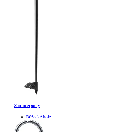
Zimní sporty
Běžecké hole