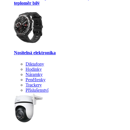
teploměr bílý
Nositelná elektronika
Diktafony
Hodinky
Náramky
Peněženky
Trackery
Příslušenství