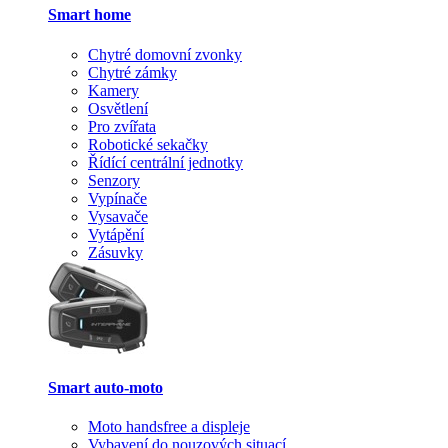
Smart home
Chytré domovní zvonky
Chytré zámky
Kamery
Osvětlení
Pro zvířata
Robotické sekačky
Řídící centrální jednotky
Senzory
Vypínače
Vysavače
Vytápění
Zásuvky
Smart auto-moto
Moto handsfree a displeje
Vybavení do nouzových situací