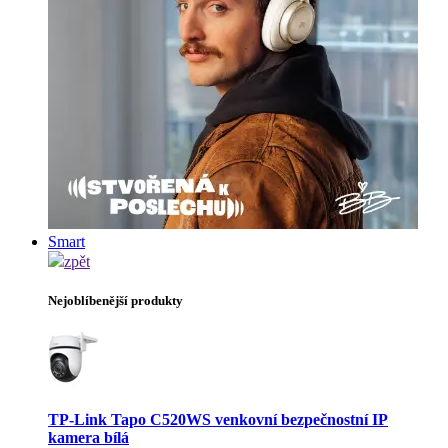
Smart
zpět
Nejoblíbenější produkty
TP-Link Tapo C520WS venkovní bezpečnostní IP
kamera bílá