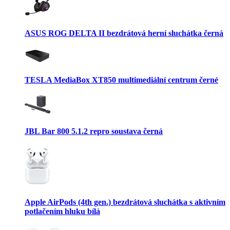
ASUS ROG DELTA II bezdrátová herní sluchátka černá
TESLA MediaBox XT850 multimediální centrum černé
JBL Bar 800 5.1.2 repro soustava černá
Apple AirPods (4th gen.) bezdrátová sluchátka s aktivním
potlačením hluku bílá