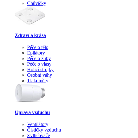
Chůvičky
Zdraví a krása
Péče o tělo
Epilátory
Péče o zuby
Péče o vlasy
Holicí strojky
Osobní váhy
Tlakoměry
Úprava vzduchu
Ventilátory
Čističky vzduchu
Zvlhčovače