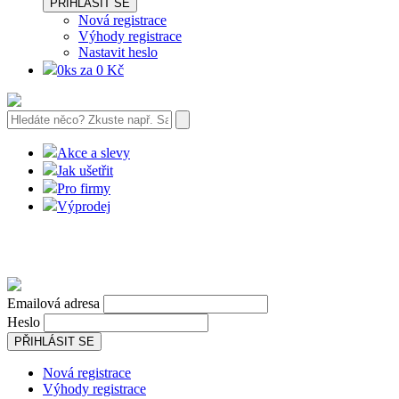
PŘIHLÁSIT SE
Nová registrace
Výhody registrace
Nastavit heslo
0ks za 0 Kč
Akce a slevy
Jak ušetřit
Pro firmy
Výprodej
Emailová adresa
Heslo
PŘIHLÁSIT SE
Nová registrace
Výhody registrace