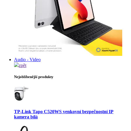
Audio - Video
zpět
Nejoblíbenější produkty
TP-Link Tapo C520WS venkovní bezpečnostní IP
kamera bílá