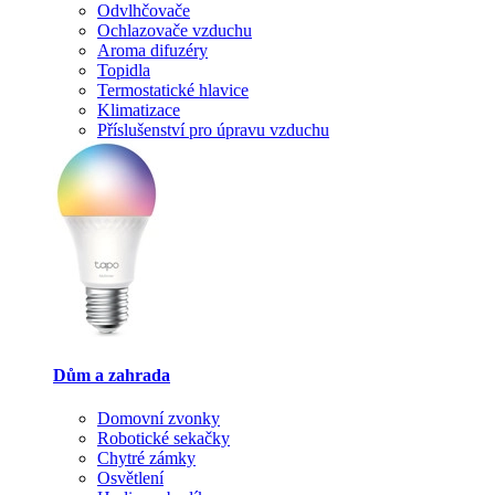
Odvlhčovače
Ochlazovače vzduchu
Aroma difuzéry
Topidla
Termostatické hlavice
Klimatizace
Příslušenství pro úpravu vzduchu
Dům a zahrada
Domovní zvonky
Robotické sekačky
Chytré zámky
Osvětlení