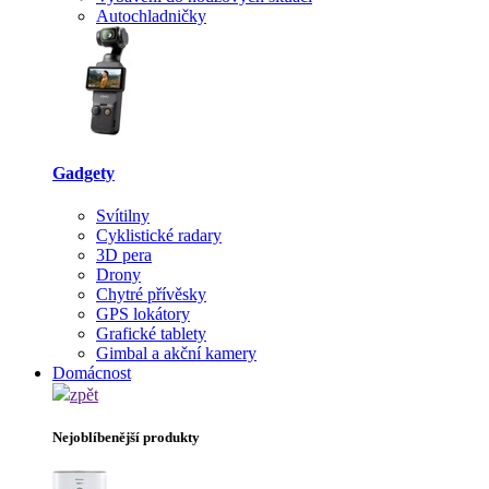
Autochladničky
Gadgety
Svítilny
Cyklistické radary
3D pera
Drony
Chytré přívěsky
GPS lokátory
Grafické tablety
Gimbal a akční kamery
Domácnost
zpět
Nejoblíbenější produkty