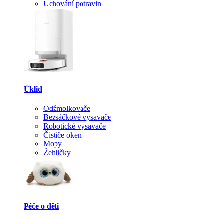
Uchování potravin
Úklid
Odžmolkovače
Bezsáčkové vysavače
Robotické vysavače
Čističe oken
Mopy
Žehličky
Péče o děti