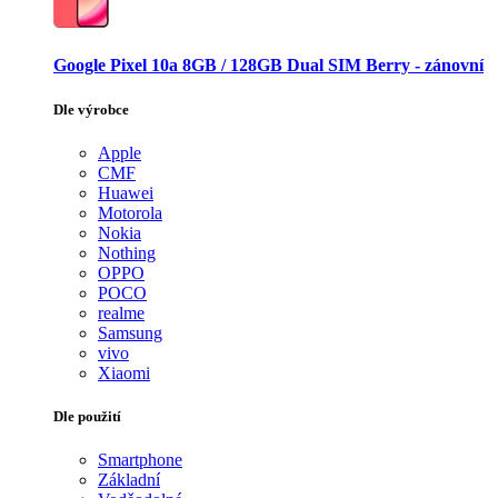
Google Pixel 10a 8GB / 128GB Dual SIM Berry - zánovní
Dle výrobce
Apple
CMF
Huawei
Motorola
Nokia
Nothing
OPPO
POCO
realme
Samsung
vivo
Xiaomi
Dle použití
Smartphone
Základní