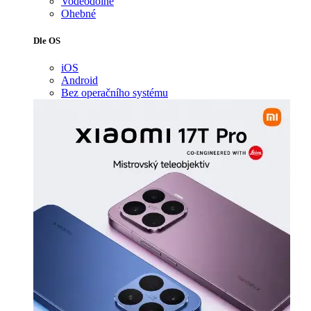
Voděodolné
Ohebné
Dle OS
iOS
Android
Bez operačního systému