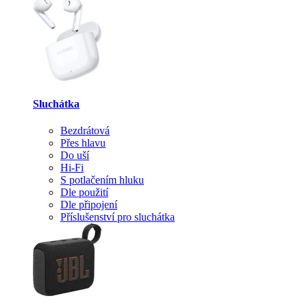
Sluchátka
Bezdrátová
Přes hlavu
Do uší
Hi-Fi
S potlačením hluku
Dle použití
Dle připojení
Příslušenství pro sluchátka