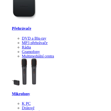
Přehrávače
DVD a Blu-ray
MP3 přehrávače
Rádia
Gramofony
Multimediální centra
Mikrofony
K PC
Drátové