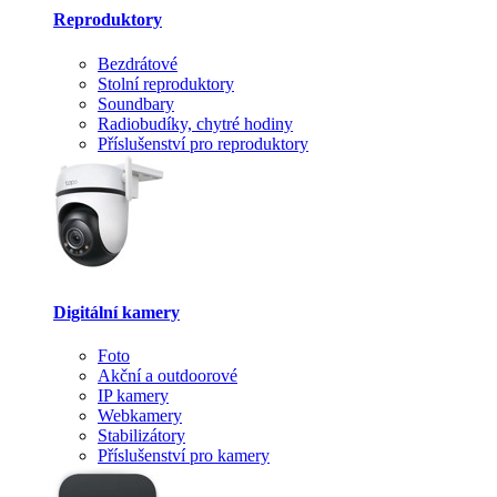
Reproduktory
Bezdrátové
Stolní reproduktory
Soundbary
Radiobudíky, chytré hodiny
Příslušenství pro reproduktory
Digitální kamery
Foto
Akční a outdoorové
IP kamery
Webkamery
Stabilizátory
Příslušenství pro kamery