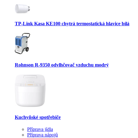
TP-Link Kasa KE100 chytrá termostatická hlavice bílá
Rohnson R-9350 odvlhčovač vzduchu modrý
Kuchyňské spotřebiče
Příprava jídla
Příprava nápojů