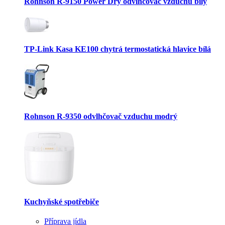
Rohnson R-9150 Power Dry odvlhčovač vzduchu bílý
TP-Link Kasa KE100 chytrá termostatická hlavice bílá
Rohnson R-9350 odvlhčovač vzduchu modrý
Kuchyňské spotřebiče
Příprava jídla