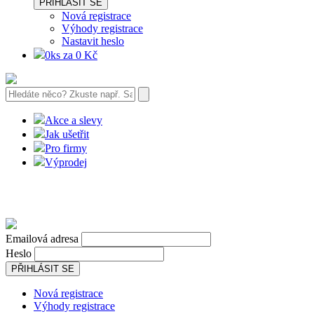
PŘIHLÁSIT SE
Nová registrace
Výhody registrace
Nastavit heslo
0ks za 0 Kč
Akce a slevy
Jak ušetřit
Pro firmy
Výprodej
Emailová adresa
Heslo
PŘIHLÁSIT SE
Nová registrace
Výhody registrace