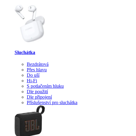
Sluchátka
Bezdrátová
Přes hlavu
Do uší
Hi-Fi
S potlačením hluku
Dle použití
Dle připojení
Příslušenství pro sluchátka