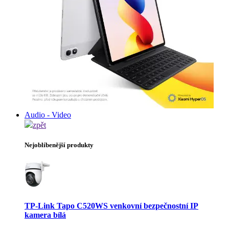
Audio - Video
zpět
Nejoblíbenější produkty
TP-Link Tapo C520WS venkovní bezpečnostní IP
kamera bílá