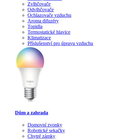
Zvlhčovače
Odvlhčovače
Ochlazovače vzduchu
Aroma difuzéry
Topidla
Termostatické hlavice
Klimatizace
Příslušenství pro úpravu vzduchu
Dům a zahrada
Domovní zvonky
Robotické sekačky
Chytré zámky