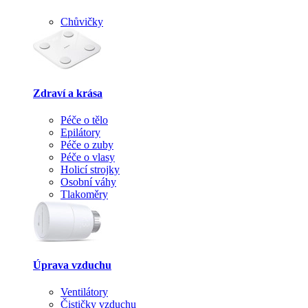
Chůvičky
Zdraví a krása
Péče o tělo
Epilátory
Péče o zuby
Péče o vlasy
Holicí strojky
Osobní váhy
Tlakoměry
Úprava vzduchu
Ventilátory
Čističky vzduchu