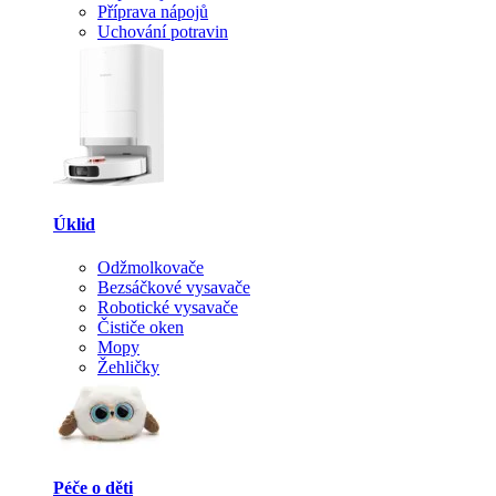
Příprava nápojů
Uchování potravin
Úklid
Odžmolkovače
Bezsáčkové vysavače
Robotické vysavače
Čističe oken
Mopy
Žehličky
Péče o děti