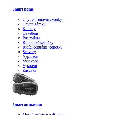
Smart home
Chytré domovní zvonky
Chytré zámky
Kamery
Osvětlení
Pro zvířata
Robotické sekačky
Řídící centrální jednotky
Senzory
Vypínače
Vysavače
Vytápění
Zásuvky
Smart auto-moto
Moto handsfree a displeje