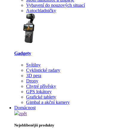
Vybavení do nouzových situací
Autochladničky
Gadgety
Svítilny
Cyklistické radary
3D pera
Drony
Chytré přívěsky
GPS lokátory
Grafické tablety
Gimbal a akční kamery
Domácnost
zpět
Nejoblíbenější produkty