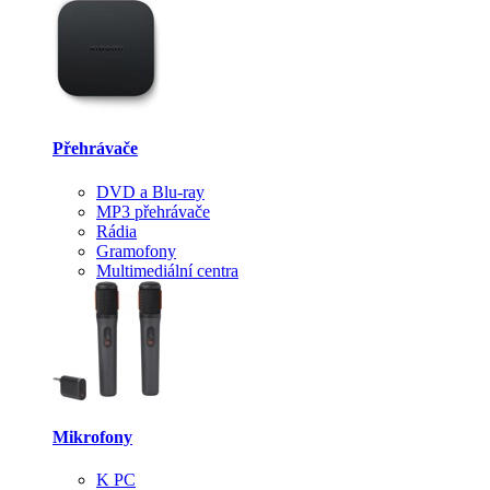
Přehrávače
DVD a Blu-ray
MP3 přehrávače
Rádia
Gramofony
Multimediální centra
Mikrofony
K PC