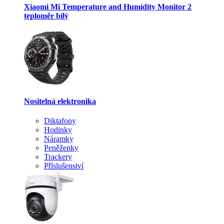
Xiaomi Mi Temperature and Humidity Monitor 2
teploměr bílý
Nositelná elektronika
Diktafony
Hodinky
Náramky
Peněženky
Trackery
Příslušenství