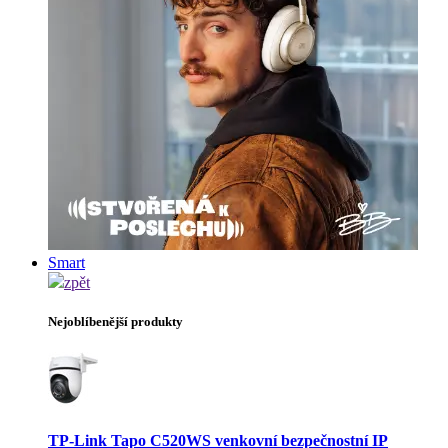
Smart
zpět
Nejoblíbenější produkty
TP-Link Tapo C520WS venkovní bezpečnostní IP