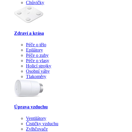
Chůvičky
Zdraví a krása
Péče o tělo
Epilátory
Péče o zuby
Péče o vlasy
Holicí strojky
Osobní váhy
Tlakoměry
Úprava vzduchu
Ventilátory
Čističky vzduchu
Zvlhčovače