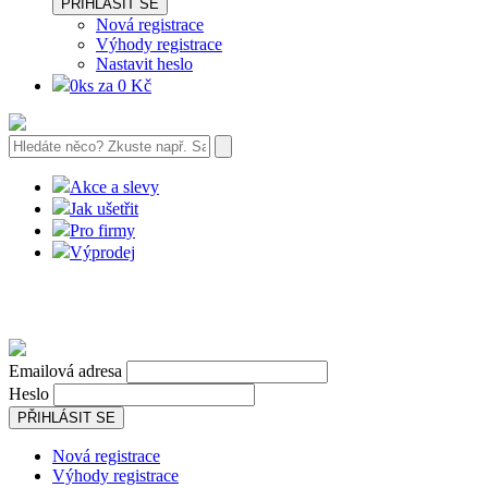
PŘIHLÁSIT SE
Nová registrace
Výhody registrace
Nastavit heslo
0ks za 0 Kč
Akce a slevy
Jak ušetřit
Pro firmy
Výprodej
Emailová adresa
Heslo
PŘIHLÁSIT SE
Nová registrace
Výhody registrace