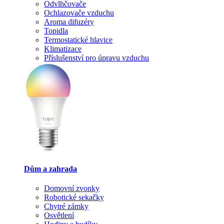
Odvlhčovače
Ochlazovače vzduchu
Aroma difuzéry
Topidla
Termostatické hlavice
Klimatizace
Příslušenství pro úpravu vzduchu
Dům a zahrada
Domovní zvonky
Robotické sekačky
Chytré zámky
Osvětlení