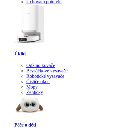
Uchování potravin
Úklid
Odžmolkovače
Bezsáčkové vysavače
Robotické vysavače
Čističe oken
Mopy
Žehličky
Péče o děti