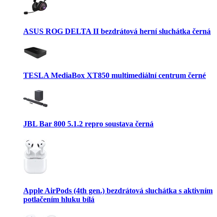
ASUS ROG DELTA II bezdrátová herní sluchátka černá
TESLA MediaBox XT850 multimediální centrum černé
JBL Bar 800 5.1.2 repro soustava černá
Apple AirPods (4th gen.) bezdrátová sluchátka s aktivním
potlačením hluku bílá