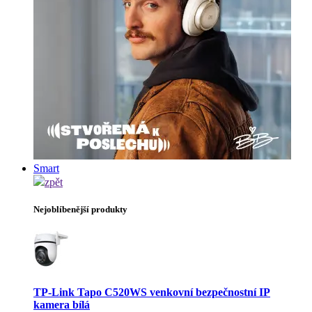
Smart
zpět
Nejoblíbenější produkty
TP-Link Tapo C520WS venkovní bezpečnostní IP
kamera bílá