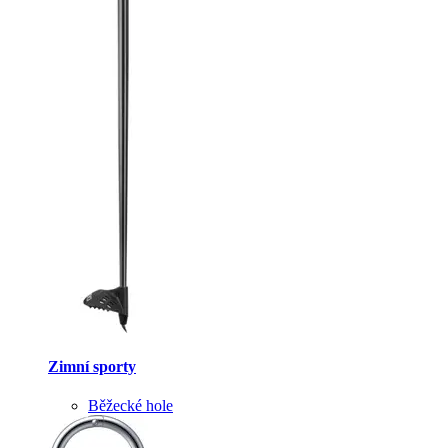
Zimní sporty
Běžecké hole