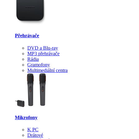
Přehrávače
DVD a Blu-ray
MP3 přehrávače
Rádia
Gramofony
Multimediální centra
Mikrofony
K PC
Drátové