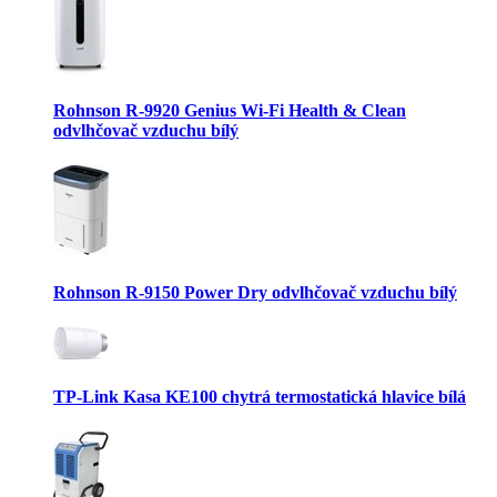
Rohnson R-9920 Genius Wi-Fi Health & Clean
odvlhčovač vzduchu bílý
Rohnson R-9150 Power Dry odvlhčovač vzduchu bílý
TP-Link Kasa KE100 chytrá termostatická hlavice bílá