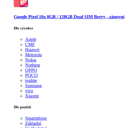
Google Pixel 10a 8GB / 128GB Dual SIM Berry - zánovní
Dle výrobce
Apple
CMF
Huawei
Motorola
Nokia
Nothing
OPPO
POCO
realme
Samsung
vivo
Xiaomi
Dle použití
Smartphone
Základní