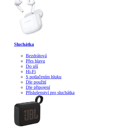
Sluchátka
Bezdrátová
Přes hlavu
Do uší
Hi-Fi
S potlačením hluku
Dle použití
Dle připojení
Příslušenství pro sluchátka