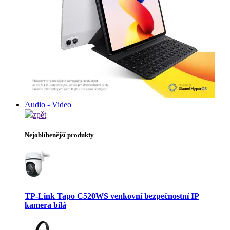
Audio - Video
zpět
Nejoblíbenější produkty
TP-Link Tapo C520WS venkovní bezpečnostní IP
kamera bílá