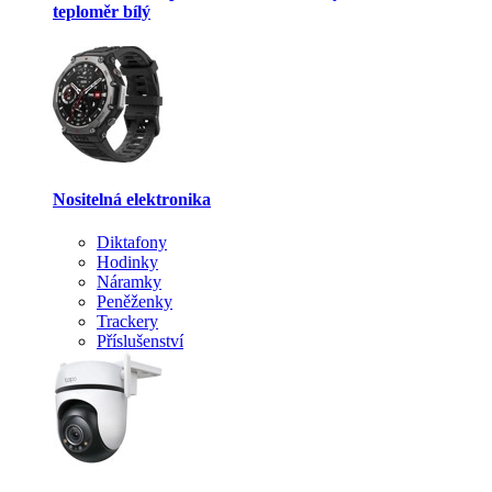
teploměr bílý
Nositelná elektronika
Diktafony
Hodinky
Náramky
Peněženky
Trackery
Příslušenství