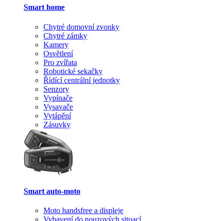
Smart home
Chytré domovní zvonky
Chytré zámky
Kamery
Osvětlení
Pro zvířata
Robotické sekačky
Řídící centrální jednotky
Senzory
Vypínače
Vysavače
Vytápění
Zásuvky
Smart auto-moto
Moto handsfree a displeje
Vybavení do nouzových situací