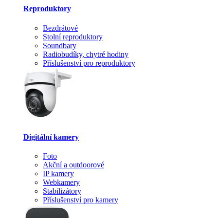
Reproduktory
Bezdrátové
Stolní reproduktory
Soundbary
Radiobudíky, chytré hodiny
Příslušenství pro reproduktory
Digitální kamery
Foto
Akční a outdoorové
IP kamery
Webkamery
Stabilizátory
Příslušenství pro kamery