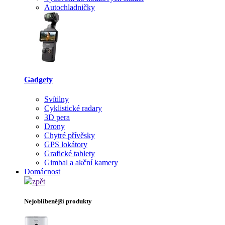
Autochladničky
Gadgety
Svítilny
Cyklistické radary
3D pera
Drony
Chytré přívěsky
GPS lokátory
Grafické tablety
Gimbal a akční kamery
Domácnost
zpět
Nejoblíbenější produkty