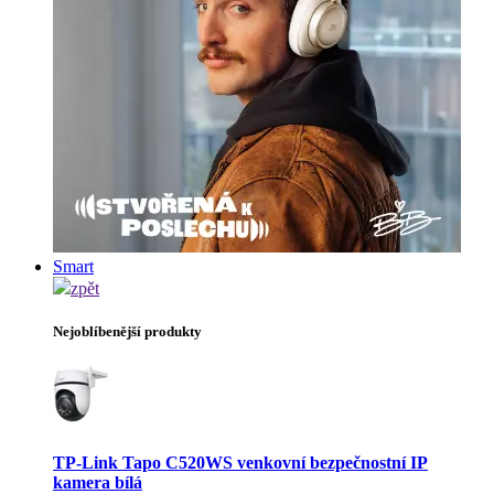
Smart
zpět
Nejoblíbenější produkty
TP-Link Tapo C520WS venkovní bezpečnostní IP
kamera bílá