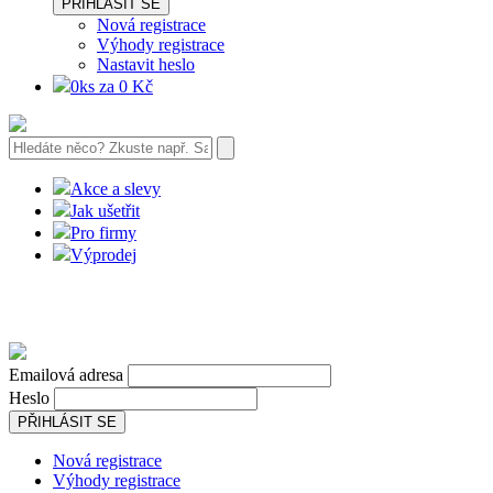
PŘIHLÁSIT SE
Nová registrace
Výhody registrace
Nastavit heslo
0ks za 0 Kč
Akce a slevy
Jak ušetřit
Pro firmy
Výprodej
Emailová adresa
Heslo
PŘIHLÁSIT SE
Nová registrace
Výhody registrace