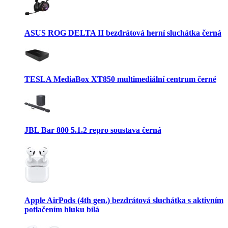
ASUS ROG DELTA II bezdrátová herní sluchátka černá
TESLA MediaBox XT850 multimediální centrum černé
JBL Bar 800 5.1.2 repro soustava černá
Apple AirPods (4th gen.) bezdrátová sluchátka s aktivním
potlačením hluku bílá