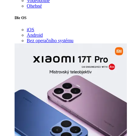
Voděodolné
Ohebné
Dle OS
iOS
Android
Bez operačního systému