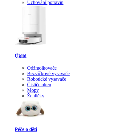
Uchování potravin
Úklid
Odžmolkovače
Bezsáčkové vysavače
Robotické vysavače
Čističe oken
Mopy
Žehličky
Péče o děti