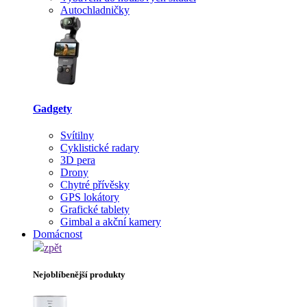
Autochladničky
Gadgety
Svítilny
Cyklistické radary
3D pera
Drony
Chytré přívěsky
GPS lokátory
Grafické tablety
Gimbal a akční kamery
Domácnost
zpět
Nejoblíbenější produkty