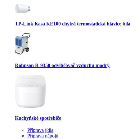
TP-Link Kasa KE100 chytrá termostatická hlavice bílá
Rohnson R-9350 odvlhčovač vzduchu modrý
Kuchyňské spotřebiče
Příprava jídla
Příprava nápojů