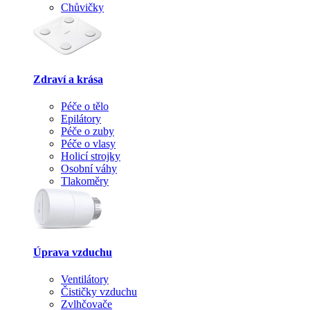
Chůvičky
Zdraví a krása
Péče o tělo
Epilátory
Péče o zuby
Péče o vlasy
Holicí strojky
Osobní váhy
Tlakoměry
Úprava vzduchu
Ventilátory
Čističky vzduchu
Zvlhčovače