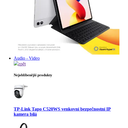
Audio - Video
zpět
Nejoblíbenější produkty
TP-Link Tapo C520WS venkovní bezpečnostní IP
kamera bílá