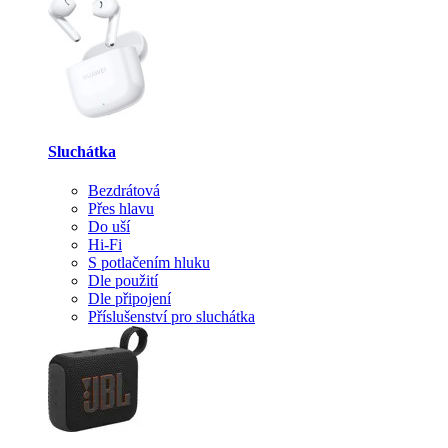
Sluchátka
Bezdrátová
Přes hlavu
Do uší
Hi-Fi
S potlačením hluku
Dle použití
Dle připojení
Příslušenství pro sluchátka