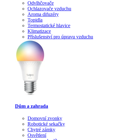
Odvlhčovače
Ochlazovače vzduchu
Aroma difuzéry
Topidla
Termostatické hlavice
Klimatizace
Příslušenství pro úpravu vzduchu
Dům a zahrada
Domovní zvonky
Robotické sekačky
Chytré zámky
Osvětlení