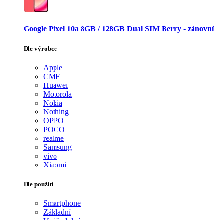
Google Pixel 10a 8GB / 128GB Dual SIM Berry - zánovní
Dle výrobce
Apple
CMF
Huawei
Motorola
Nokia
Nothing
OPPO
POCO
realme
Samsung
vivo
Xiaomi
Dle použití
Smartphone
Základní