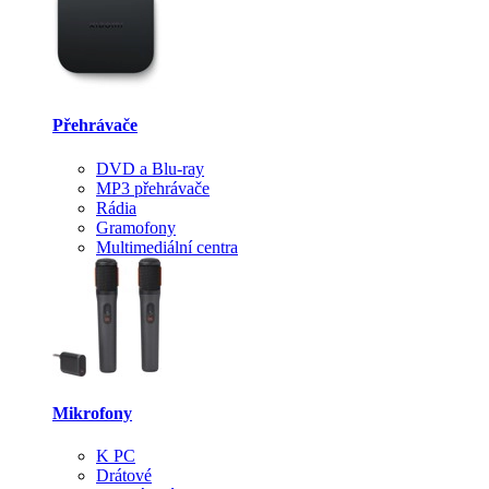
Přehrávače
DVD a Blu-ray
MP3 přehrávače
Rádia
Gramofony
Multimediální centra
Mikrofony
K PC
Drátové