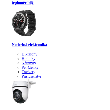
teploměr bílý
Nositelná elektronika
Diktafony
Hodinky
Náramky
Peněženky
Trackery
Příslušenství