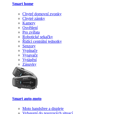
Smart home
Chytré domovní zvonky
Chytré zámky
Kamery
Osvětlení
Pro zvířata
Robotické sekačky
Řídící centrální jednotky
Senzory
Vypínače
Vysavače
Vytápění
Zásuvky
Smart auto-moto
Moto handsfree a displeje
Vybavení do nouzových situací