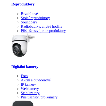
Reproduktory
Bezdrátové
Stolní reproduktory
Soundbary
Radiobudíky, chytré hodiny
Příslušenství pro reproduktory
Digitální kamery
Foto
Akční a outdoorové
IP kamery
Webkamery
Stabilizátory
Příslušenství pro kamery