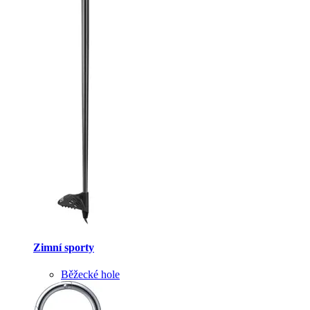
Zimní sporty
Běžecké hole