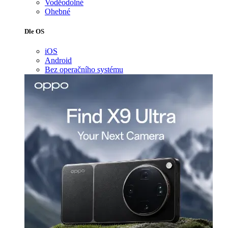
Voděodolné
Ohebné
Dle OS
iOS
Android
Bez operačního systému