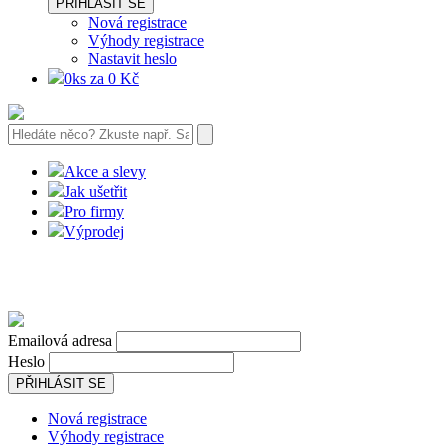
PŘIHLÁSIT SE
Nová registrace
Výhody registrace
Nastavit heslo
0ks za 0 Kč
Akce a slevy
Jak ušetřit
Pro firmy
Výprodej
Emailová adresa
Heslo
PŘIHLÁSIT SE
Nová registrace
Výhody registrace