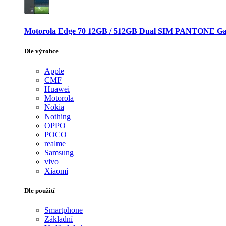
Motorola Edge 70 12GB / 512GB Dual SIM PANTONE Ga
Dle výrobce
Apple
CMF
Huawei
Motorola
Nokia
Nothing
OPPO
POCO
realme
Samsung
vivo
Xiaomi
Dle použití
Smartphone
Základní