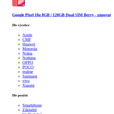
Google Pixel 10a 8GB / 128GB Dual SIM Berry - zánovní
Dle výrobce
Apple
CMF
Huawei
Motorola
Nokia
Nothing
OPPO
POCO
realme
Samsung
vivo
Xiaomi
Dle použití
Smartphone
Základní