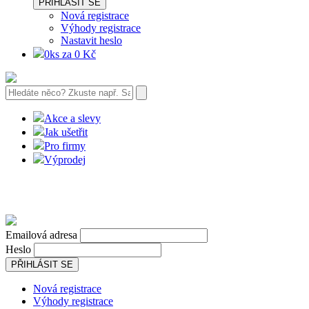
PŘIHLÁSIT SE
Nová registrace
Výhody registrace
Nastavit heslo
0ks za 0 Kč
Akce a slevy
Jak ušetřit
Pro firmy
Výprodej
Emailová adresa
Heslo
PŘIHLÁSIT SE
Nová registrace
Výhody registrace