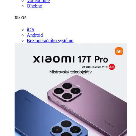
Voděodolné
Ohebné
Dle OS
iOS
Android
Bez operačního systému