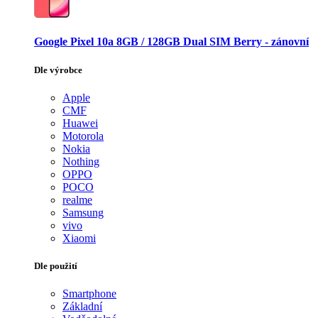
Google Pixel 10a 8GB / 128GB Dual SIM Berry - zánovní
Dle výrobce
Apple
CMF
Huawei
Motorola
Nokia
Nothing
OPPO
POCO
realme
Samsung
vivo
Xiaomi
Dle použití
Smartphone
Základní