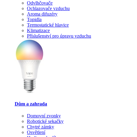
Odvlhčovače
Ochlazovače vzduchu
Aroma difuzéry
Topidla
Termostatické hlavice
Klimatizace
Příslušenství pro úpravu vzduchu
Dům a zahrada
Domovní zvonky
Robotické sekačky
Chytré zámky
Osvětlení