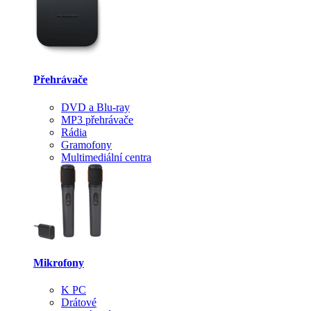
Přehrávače
DVD a Blu-ray
MP3 přehrávače
Rádia
Gramofony
Multimediální centra
Mikrofony
K PC
Drátové