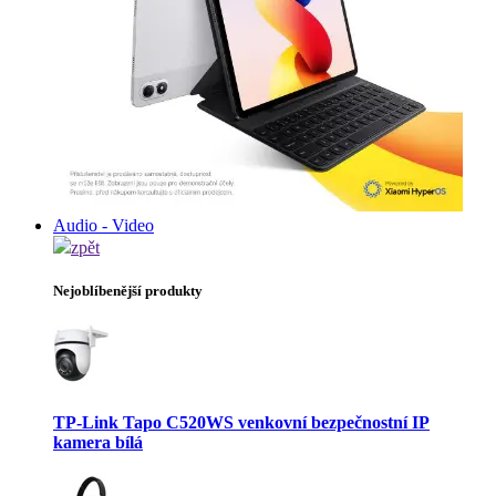
Audio - Video
zpět
Nejoblíbenější produkty
TP-Link Tapo C520WS venkovní bezpečnostní IP
kamera bílá