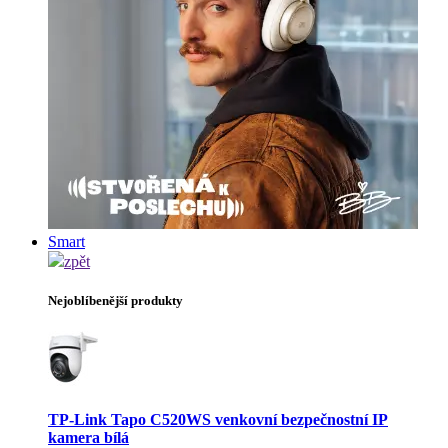
Smart
zpět
Nejoblíbenější produkty
TP-Link Tapo C520WS venkovní bezpečnostní IP
kamera bílá