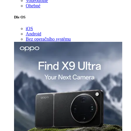
Voděodolné
Ohebné
Dle OS
iOS
Android
Bez operačního systému