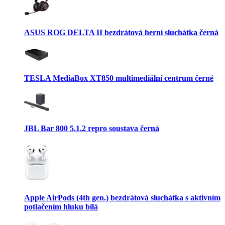
ASUS ROG DELTA II bezdrátová herní sluchátka černá
TESLA MediaBox XT850 multimediální centrum černé
JBL Bar 800 5.1.2 repro soustava černá
Apple AirPods (4th gen.) bezdrátová sluchátka s aktivním
potlačením hluku bílá