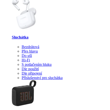
Sluchátka
Bezdrátová
Přes hlavu
Do uší
Hi-Fi
S potlačením hluku
Dle použití
Dle připojení
Příslušenství pro sluchátka