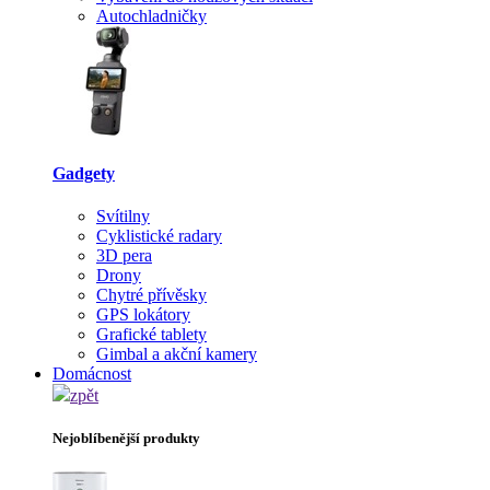
Autochladničky
Gadgety
Svítilny
Cyklistické radary
3D pera
Drony
Chytré přívěsky
GPS lokátory
Grafické tablety
Gimbal a akční kamery
Domácnost
zpět
Nejoblíbenější produkty