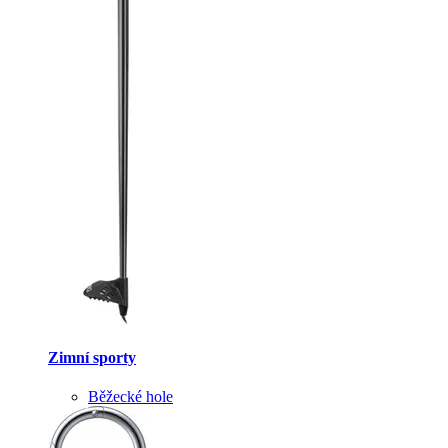
Zimní sporty
Běžecké hole