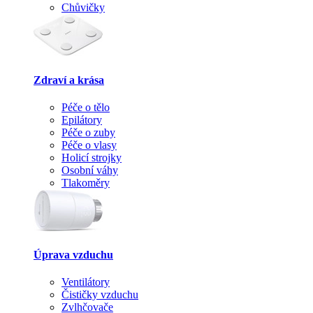
Chůvičky
Zdraví a krása
Péče o tělo
Epilátory
Péče o zuby
Péče o vlasy
Holicí strojky
Osobní váhy
Tlakoměry
Úprava vzduchu
Ventilátory
Čističky vzduchu
Zvlhčovače