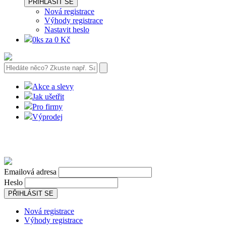
PŘIHLÁSIT SE
Nová registrace
Výhody registrace
Nastavit heslo
0ks za 0 Kč
Akce a slevy
Jak ušetřit
Pro firmy
Výprodej
Emailová adresa
Heslo
PŘIHLÁSIT SE
Nová registrace
Výhody registrace