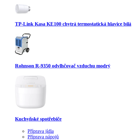
TP-Link Kasa KE100 chytrá termostatická hlavice bílá
Rohnson R-9350 odvlhčovač vzduchu modrý
Kuchyňské spotřebiče
Příprava jídla
Příprava nápojů