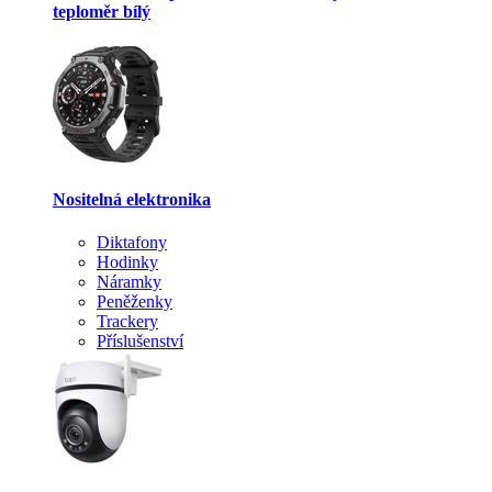
teploměr bílý
Nositelná elektronika
Diktafony
Hodinky
Náramky
Peněženky
Trackery
Příslušenství