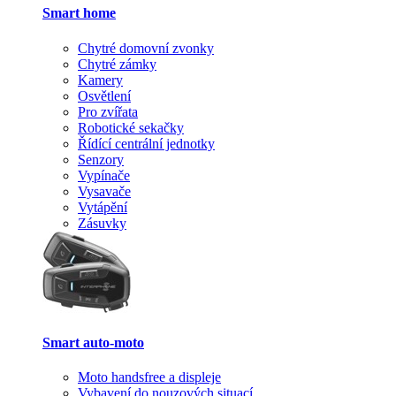
Smart home
Chytré domovní zvonky
Chytré zámky
Kamery
Osvětlení
Pro zvířata
Robotické sekačky
Řídící centrální jednotky
Senzory
Vypínače
Vysavače
Vytápění
Zásuvky
Smart auto-moto
Moto handsfree a displeje
Vybavení do nouzových situací