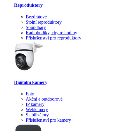
Reproduktory
Bezdrátové
Stolní reproduktory
Soundbary
Radiobudíky, chytré hodiny
Příslušenství pro reproduktory
Digitální kamery
Foto
Akční a outdoorové
IP kamery
Webkamery
Stabilizátory
Příslušenství pro kamery