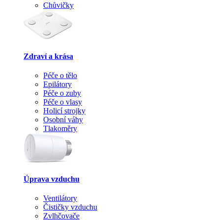
Chůvičky
Zdraví a krása
Péče o tělo
Epilátory
Péče o zuby
Péče o vlasy
Holicí strojky
Osobní váhy
Tlakoměry
Úprava vzduchu
Ventilátory
Čističky vzduchu
Zvlhčovače