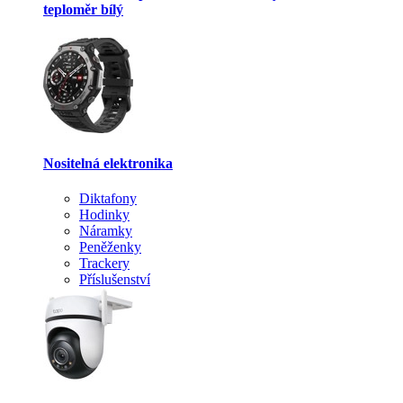
teploměr bílý
Nositelná elektronika
Diktafony
Hodinky
Náramky
Peněženky
Trackery
Příslušenství