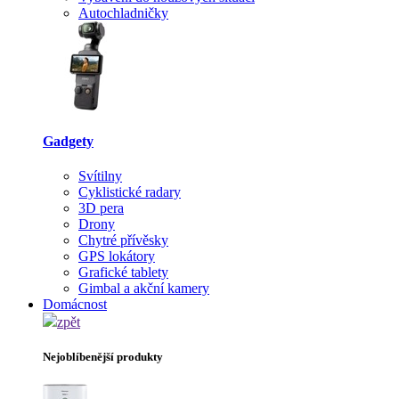
Autochladničky
Gadgety
Svítilny
Cyklistické radary
3D pera
Drony
Chytré přívěsky
GPS lokátory
Grafické tablety
Gimbal a akční kamery
Domácnost
zpět
Nejoblíbenější produkty