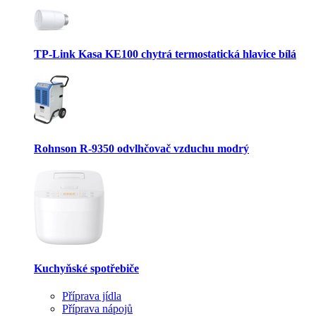
TP-Link Kasa KE100 chytrá termostatická hlavice bílá
Rohnson R-9350 odvlhčovač vzduchu modrý
Kuchyňské spotřebiče
Příprava jídla
Příprava nápojů