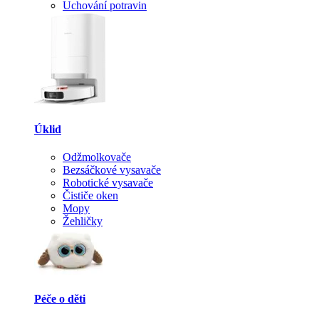
Uchování potravin
Úklid
Odžmolkovače
Bezsáčkové vysavače
Robotické vysavače
Čističe oken
Mopy
Žehličky
Péče o děti