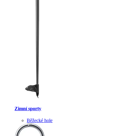
Zimní sporty
Běžecké hole