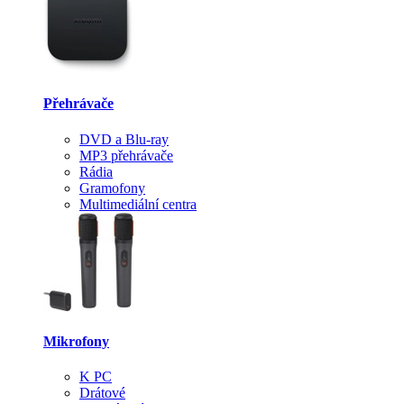
Přehrávače
DVD a Blu-ray
MP3 přehrávače
Rádia
Gramofony
Multimediální centra
Mikrofony
K PC
Drátové