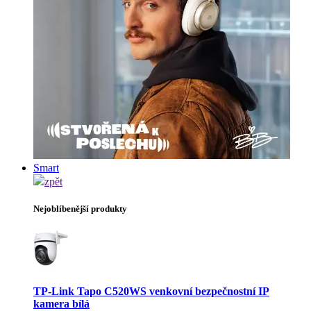
Smart
zpět
Nejoblíbenější produkty
TP-Link Tapo C520WS venkovní bezpečnostní IP
kamera bílá