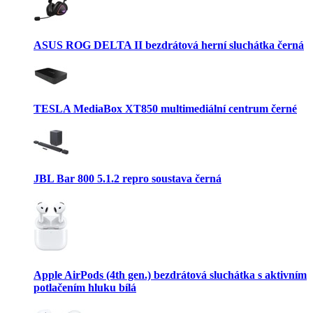
ASUS ROG DELTA II bezdrátová herní sluchátka černá
TESLA MediaBox XT850 multimediální centrum černé
JBL Bar 800 5.1.2 repro soustava černá
Apple AirPods (4th gen.) bezdrátová sluchátka s aktivním
potlačením hluku bílá