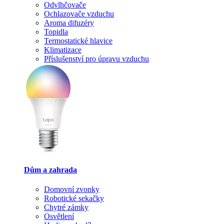
Odvlhčovače
Ochlazovače vzduchu
Aroma difuzéry
Topidla
Termostatické hlavice
Klimatizace
Příslušenství pro úpravu vzduchu
Dům a zahrada
Domovní zvonky
Robotické sekačky
Chytré zámky
Osvětlení