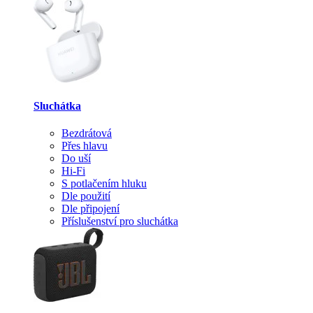
Sluchátka
Bezdrátová
Přes hlavu
Do uší
Hi-Fi
S potlačením hluku
Dle použití
Dle připojení
Příslušenství pro sluchátka