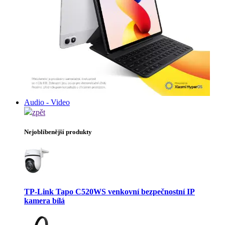
Audio - Video
zpět
Nejoblíbenější produkty
TP-Link Tapo C520WS venkovní bezpečnostní IP
kamera bílá