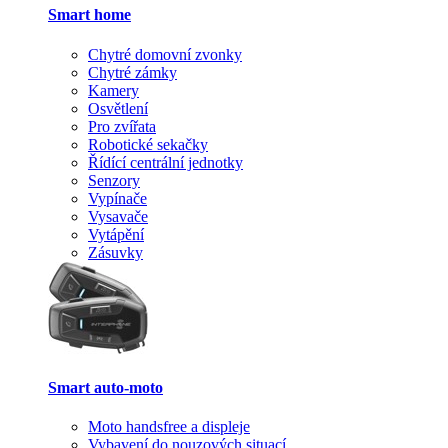
Smart home
Chytré domovní zvonky
Chytré zámky
Kamery
Osvětlení
Pro zvířata
Robotické sekačky
Řídící centrální jednotky
Senzory
Vypínače
Vysavače
Vytápění
Zásuvky
Smart auto-moto
Moto handsfree a displeje
Vybavení do nouzových situací