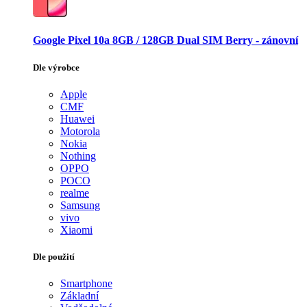
Google Pixel 10a 8GB / 128GB Dual SIM Berry - zánovní
Dle výrobce
Apple
CMF
Huawei
Motorola
Nokia
Nothing
OPPO
POCO
realme
Samsung
vivo
Xiaomi
Dle použití
Smartphone
Základní