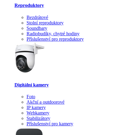
Reproduktory
Bezdrátové
Stolní reproduktory
Soundbary
Radiobudíky, chytré hodiny
Příslušenství pro reproduktory
Digitální kamery
Foto
Akční a outdoorové
IP kamery
Webkamery
Stabilizátory
Příslušenství pro kamery