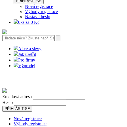
PŘIHLÁSIT SE
Nová registrace
Výhody registrace
Nastavit heslo
0ks za 0 Kč
Akce a slevy
Jak ušetřit
Pro firmy
Výprodej
Emailová adresa
Heslo
PŘIHLÁSIT SE
Nová registrace
Výhody registrace