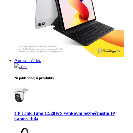
Audio - Video
zpět
Nejoblíbenější produkty
TP-Link Tapo C520WS venkovní bezpečnostní IP
kamera bílá