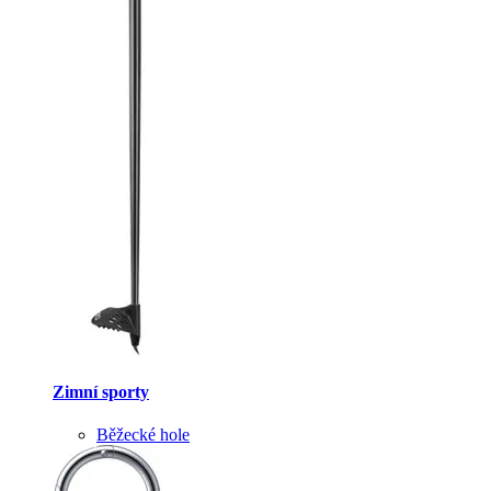
Zimní sporty
Běžecké hole