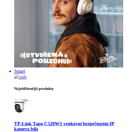
Smart
zpět
Nejoblíbenější produkty
TP-Link Tapo C520WS venkovní bezpečnostní IP
kamera bílá