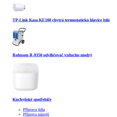
TP-Link Kasa KE100 chytrá termostatická hlavice bílá
Rohnson R-9350 odvlhčovač vzduchu modrý
Kuchyňské spotřebiče
Příprava jídla
Příprava nápojů