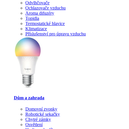
Odvlhčovače
Ochlazovače vzduchu
Aroma difuzéry
Topidla
Termostatické hlavice
Klimatizace
Příslušenství pro úpravu vzduchu
Dům a zahrada
Domovní zvonky
Robotické sekačky
Chytré zámky
Osvětlení