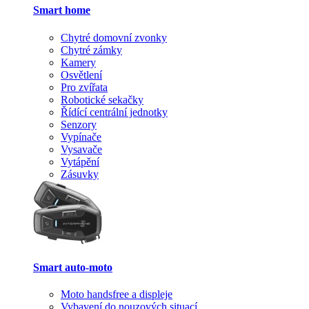
Smart home
Chytré domovní zvonky
Chytré zámky
Kamery
Osvětlení
Pro zvířata
Robotické sekačky
Řídící centrální jednotky
Senzory
Vypínače
Vysavače
Vytápění
Zásuvky
Smart auto-moto
Moto handsfree a displeje
Vybavení do nouzových situací