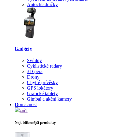
Autochladničky
Gadgety
Svítilny
Cyklistické radary
3D pera
Drony
Chytré přívěsky
GPS lokátory
Grafické tablety
Gimbal a akční kamery
Domácnost
zpět
Nejoblíbenější produkty