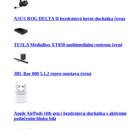
ASUS ROG DELTA II bezdrátová herní sluchátka černá
TESLA MediaBox XT850 multimediální centrum černé
JBL Bar 800 5.1.2 repro soustava černá
Apple AirPods (4th gen.) bezdrátová sluchátka s aktivním
potlačením hluku bílá