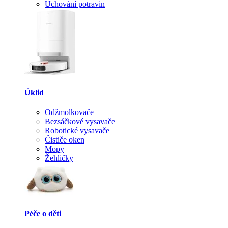
Uchování potravin
Úklid
Odžmolkovače
Bezsáčkové vysavače
Robotické vysavače
Čističe oken
Mopy
Žehličky
Péče o děti