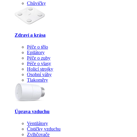
Chůvičky
Zdraví a krása
Péče o tělo
Epilátory
Péče o zuby
Péče o vlasy
Holicí strojky
Osobní váhy
Tlakoměry
Úprava vzduchu
Ventilátory
Čističky vzduchu
Zvlhčovače