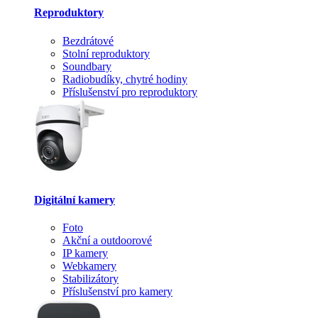
Reproduktory
Bezdrátové
Stolní reproduktory
Soundbary
Radiobudíky, chytré hodiny
Příslušenství pro reproduktory
Digitální kamery
Foto
Akční a outdoorové
IP kamery
Webkamery
Stabilizátory
Příslušenství pro kamery