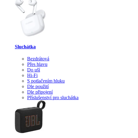
Sluchátka
Bezdrátová
Přes hlavu
Do uší
Hi-Fi
S potlačením hluku
Dle použití
Dle připojení
Příslušenství pro sluchátka