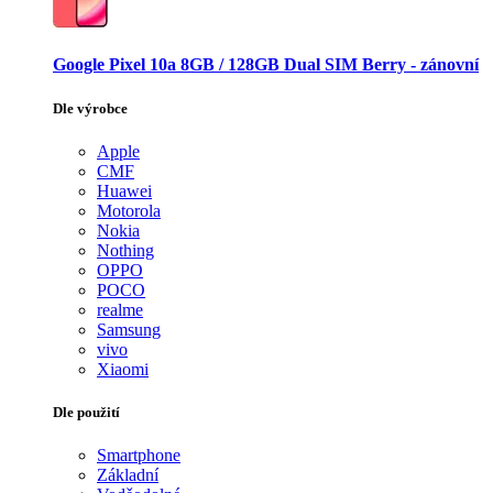
Google Pixel 10a 8GB / 128GB Dual SIM Berry - zánovní
Dle výrobce
Apple
CMF
Huawei
Motorola
Nokia
Nothing
OPPO
POCO
realme
Samsung
vivo
Xiaomi
Dle použití
Smartphone
Základní