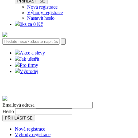
PŘIHLÁSIT SE
Nová registrace
Výhody registrace
Nastavit heslo
0ks za 0 Kč
Akce a slevy
Jak ušetřit
Pro firmy
Výprodej
Emailová adresa
Heslo
PŘIHLÁSIT SE
Nová registrace
Výhody registrace