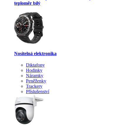
teploměr bílý
Nositelná elektronika
Diktafony
Hodinky
Náramky
Peněženky
Trackery
Příslušenství