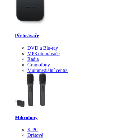
Přehrávače
DVD a Blu-ray
MP3 přehrávače
Rádia
Gramofony
Multimediální centra
Mikrofony
K PC
Drátové