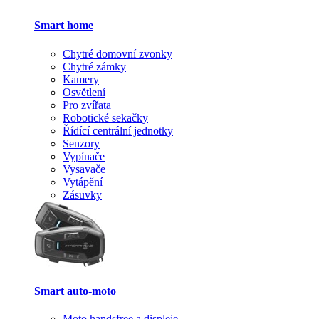
Smart home
Chytré domovní zvonky
Chytré zámky
Kamery
Osvětlení
Pro zvířata
Robotické sekačky
Řídící centrální jednotky
Senzory
Vypínače
Vysavače
Vytápění
Zásuvky
Smart auto-moto
Moto handsfree a displeje