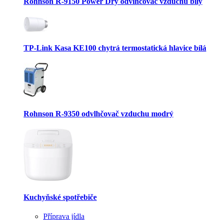
Rohnson R-9150 Power Dry odvlhčovač vzduchu bílý
TP-Link Kasa KE100 chytrá termostatická hlavice bílá
Rohnson R-9350 odvlhčovač vzduchu modrý
Kuchyňské spotřebiče
Příprava jídla