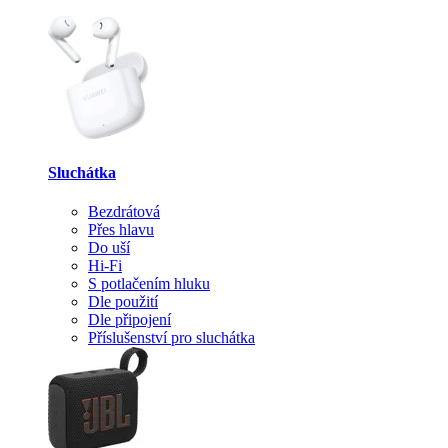
Sluchátka
Bezdrátová
Přes hlavu
Do uší
Hi-Fi
S potlačením hluku
Dle použití
Dle připojení
Příslušenství pro sluchátka