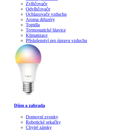
Zvlhčovače
Odvlhčovače
Ochlazovače vzduchu
Aroma difuzéry
Topidla
Termostatické hlavice
Klimatizace
Příslušenství pro úpravu vzduchu
Dům a zahrada
Domovní zvonky
Robotické sekačky
Chytré zámky