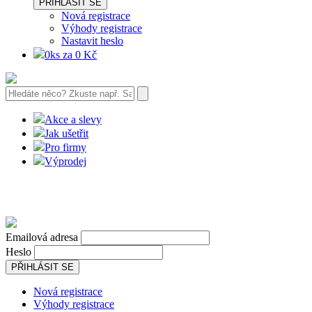
PŘIHLÁSIT SE
Nová registrace
Výhody registrace
Nastavit heslo
0ks za 0 Kč
Akce a slevy
Jak ušetřit
Pro firmy
Výprodej
Emailová adresa
Heslo
PŘIHLÁSIT SE
Nová registrace
Výhody registrace