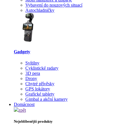
Vybavení do nouzových situací
Autochladničky
Gadgety
Svítilny
Cyklistické radary
3D pera
Drony
Chytré přívěsky
GPS lokátory
Grafické tablety
Gimbal a akční kamery
Domácnost
zpět
Nejoblíbenější produkty