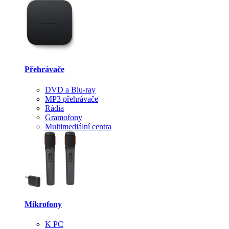
Přehrávače
DVD a Blu-ray
MP3 přehrávače
Rádia
Gramofony
Multimediální centra
Mikrofony
K PC