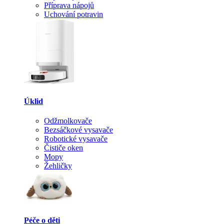
Příprava nápojů
Uchování potravin
Úklid
Odžmolkovače
Bezsáčkové vysavače
Robotické vysavače
Čističe oken
Mopy
Žehličky
Péče o děti