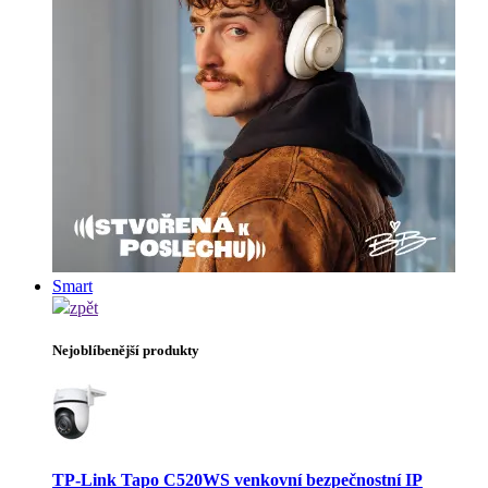
Smart
zpět
Nejoblíbenější produkty
TP-Link Tapo C520WS venkovní bezpečnostní IP