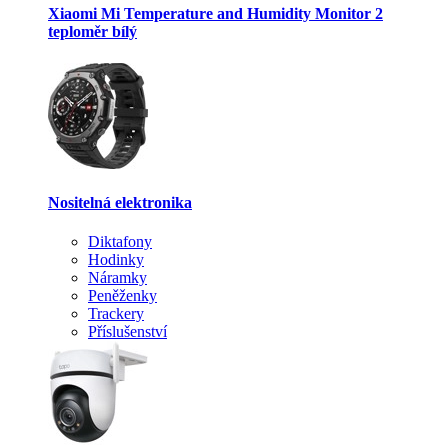
Xiaomi Mi Temperature and Humidity Monitor 2
teploměr bílý
Nositelná elektronika
Diktafony
Hodinky
Náramky
Peněženky
Trackery
Příslušenství