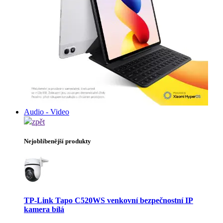
Audio - Video
zpět
Nejoblíbenější produkty
TP-Link Tapo C520WS venkovní bezpečnostní IP
kamera bílá