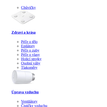
Chůvičky
Zdraví a krása
Péče o tělo
Epilátory
Péče o zuby
Péče o vlasy
Holicí strojky
Osobní váhy
Tlakoměry
Úprava vzduchu
Ventilátory
Čističky vzduchu