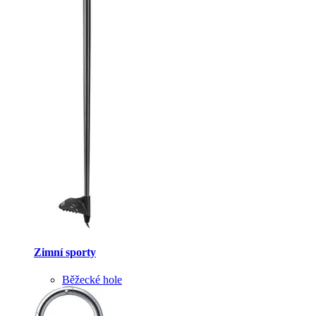
Zimní sporty
Běžecké hole