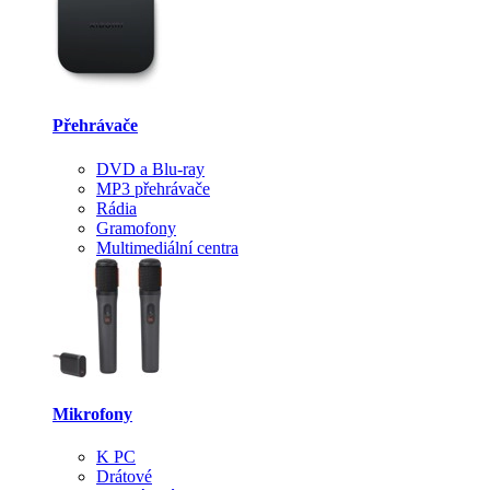
Přehrávače
DVD a Blu-ray
MP3 přehrávače
Rádia
Gramofony
Multimediální centra
Mikrofony
K PC
Drátové