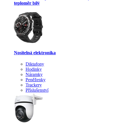
teploměr bílý
Nositelná elektronika
Diktafony
Hodinky
Náramky
Peněženky
Trackery
Příslušenství