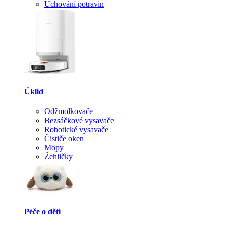
Uchování potravin
Úklid
Odžmolkovače
Bezsáčkové vysavače
Robotické vysavače
Čističe oken
Mopy
Žehličky
Péče o děti