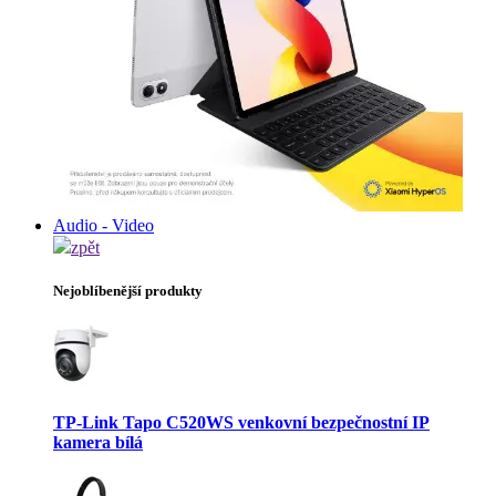
Audio - Video
zpět
Nejoblíbenější produkty
TP-Link Tapo C520WS venkovní bezpečnostní IP
kamera bílá