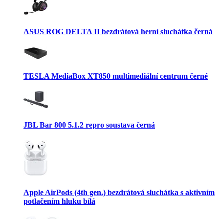
ASUS ROG DELTA II bezdrátová herní sluchátka černá
TESLA MediaBox XT850 multimediální centrum černé
JBL Bar 800 5.1.2 repro soustava černá
Apple AirPods (4th gen.) bezdrátová sluchátka s aktivním
potlačením hluku bílá