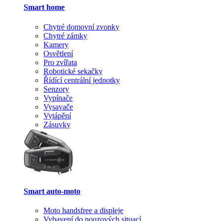
Smart home
Chytré domovní zvonky
Chytré zámky
Kamery
Osvětlení
Pro zvířata
Robotické sekačky
Řídící centrální jednotky
Senzory
Vypínače
Vysavače
Vytápění
Zásuvky
Smart auto-moto
Moto handsfree a displeje
Vybavení do nouzových situací