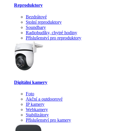
Reproduktory
Bezdrátové
Stolní reproduktory
Soundbary
Radiobudíky, chytré hodiny
Příslušenství pro reproduktory
Digitální kamery
Foto
Akční a outdoorové
IP kamery
Webkamery
Stabilizátory
Příslušenství pro kamery