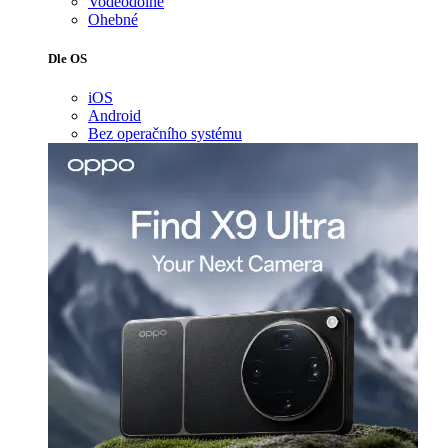
Voděodolné
Ohebné
Dle OS
iOS
Android
Bez operačního systému