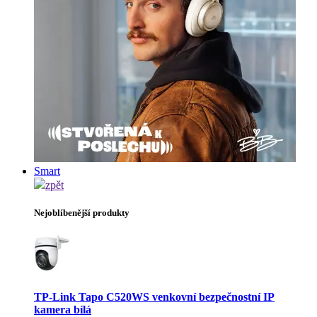
Smart
zpět
Nejoblíbenější produkty
TP-Link Tapo C520WS venkovní bezpečnostní IP
kamera bílá