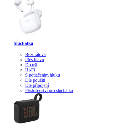
Sluchátka
Bezdrátová
Přes hlavu
Do uší
Hi-Fi
S potlačením hluku
Dle použití
Dle připojení
Příslušenství pro sluchátka