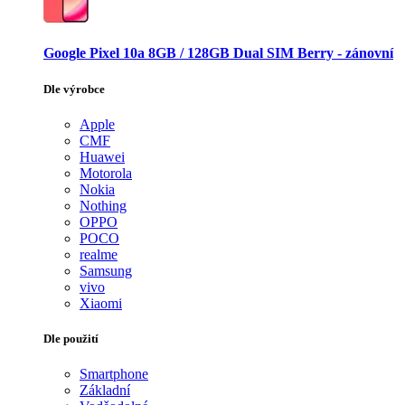
Google Pixel 10a 8GB / 128GB Dual SIM Berry - zánovní
Dle výrobce
Apple
CMF
Huawei
Motorola
Nokia
Nothing
OPPO
POCO
realme
Samsung
vivo
Xiaomi
Dle použití
Smartphone
Základní