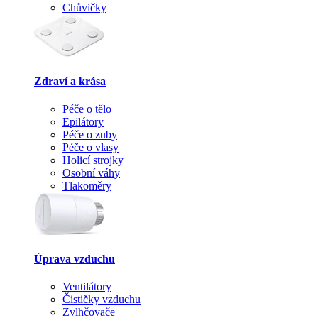
Chůvičky
Zdraví a krása
Péče o tělo
Epilátory
Péče o zuby
Péče o vlasy
Holicí strojky
Osobní váhy
Tlakoměry
Úprava vzduchu
Ventilátory
Čističky vzduchu
Zvlhčovače