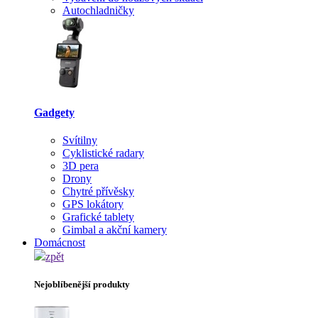
Autochladničky
Gadgety
Svítilny
Cyklistické radary
3D pera
Drony
Chytré přívěsky
GPS lokátory
Grafické tablety
Gimbal a akční kamery
Domácnost
zpět
Nejoblíbenější produkty