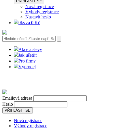
PŘIHLÁSIT SE
Nová registrace
Výhody registrace
Nastavit heslo
0ks za 0 Kč
Akce a slevy
Jak ušetřit
Pro firmy
Výprodej
Emailová adresa
Heslo
PŘIHLÁSIT SE
Nová registrace
Výhody registrace