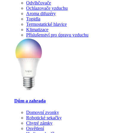
Odvlhčovače
Ochlazovače vzduchu
Aroma difuzéry
Topidla
Termostatické hlavice
Klimatizace
Příslušenství pro úpravu vzduchu
Dům a zahrada
Domovní zvonky
Robotické sekačky
Chytré zámky
Osvětlení