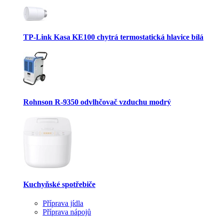
TP-Link Kasa KE100 chytrá termostatická hlavice bílá
Rohnson R-9350 odvlhčovač vzduchu modrý
Kuchyňské spotřebiče
Příprava jídla
Příprava nápojů