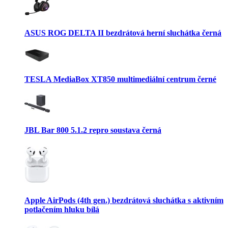
ASUS ROG DELTA II bezdrátová herní sluchátka černá
TESLA MediaBox XT850 multimediální centrum černé
JBL Bar 800 5.1.2 repro soustava černá
Apple AirPods (4th gen.) bezdrátová sluchátka s aktivním
potlačením hluku bílá