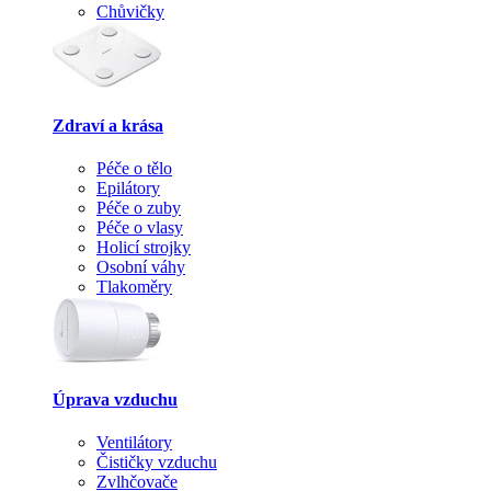
Chůvičky
Zdraví a krása
Péče o tělo
Epilátory
Péče o zuby
Péče o vlasy
Holicí strojky
Osobní váhy
Tlakoměry
Úprava vzduchu
Ventilátory
Čističky vzduchu
Zvlhčovače