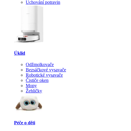
Uchování potravin
Úklid
Odžmolkovače
Bezsáčkové vysavače
Robotické vysavače
Čističe oken
Mopy
Žehličky
Péče o děti