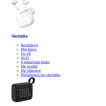
Sluchátka
Bezdrátová
Přes hlavu
Do uší
Hi-Fi
S potlačením hluku
Dle použití
Dle připojení
Příslušenství pro sluchátka