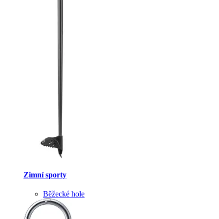
Zimní sporty
Běžecké hole