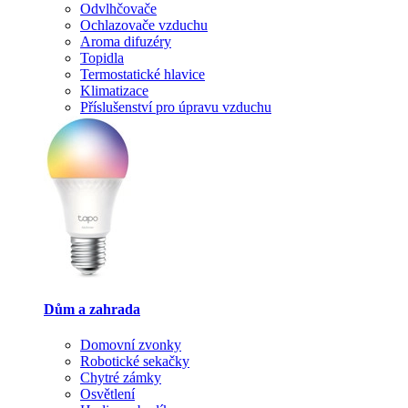
Odvlhčovače
Ochlazovače vzduchu
Aroma difuzéry
Topidla
Termostatické hlavice
Klimatizace
Příslušenství pro úpravu vzduchu
Dům a zahrada
Domovní zvonky
Robotické sekačky
Chytré zámky
Osvětlení