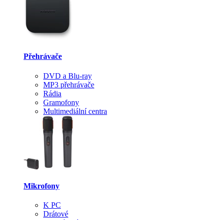
Přehrávače
DVD a Blu-ray
MP3 přehrávače
Rádia
Gramofony
Multimediální centra
Mikrofony
K PC
Drátové