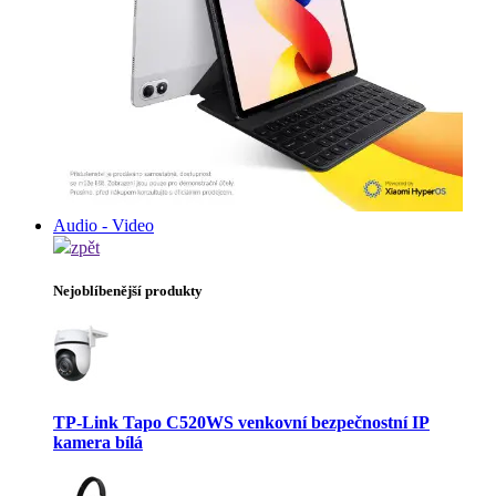
Audio - Video
zpět
Nejoblíbenější produkty
TP-Link Tapo C520WS venkovní bezpečnostní IP
kamera bílá