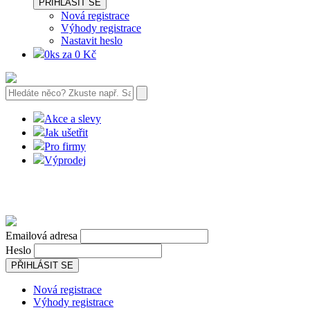
PŘIHLÁSIT SE
Nová registrace
Výhody registrace
Nastavit heslo
0ks za 0 Kč
Akce a slevy
Jak ušetřit
Pro firmy
Výprodej
Emailová adresa
Heslo
PŘIHLÁSIT SE
Nová registrace
Výhody registrace