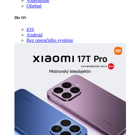
Voděodolné
Ohebné
Dle OS
iOS
Android
Bez operačního systému