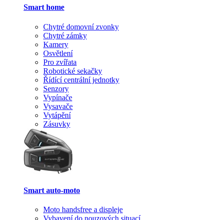
Smart home
Chytré domovní zvonky
Chytré zámky
Kamery
Osvětlení
Pro zvířata
Robotické sekačky
Řídící centrální jednotky
Senzory
Vypínače
Vysavače
Vytápění
Zásuvky
Smart auto-moto
Moto handsfree a displeje
Vybavení do nouzových situací