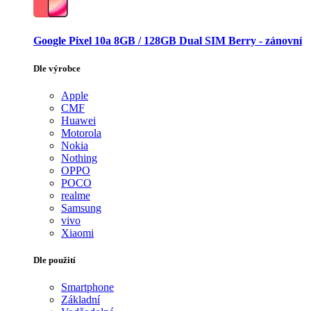
Google Pixel 10a 8GB / 128GB Dual SIM Berry - zánovní
Dle výrobce
Apple
CMF
Huawei
Motorola
Nokia
Nothing
OPPO
POCO
realme
Samsung
vivo
Xiaomi
Dle použití
Smartphone
Základní