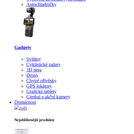
Autochladničky
Gadgety
Svítilny
Cyklistické radary
3D pera
Drony
Chytré přívěsky
GPS lokátory
Grafické tablety
Gimbal a akční kamery
Domácnost
zpět
Nejoblíbenější produkty