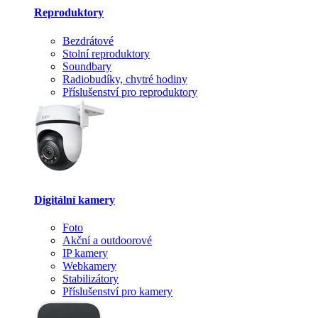
Reproduktory
Bezdrátové
Stolní reproduktory
Soundbary
Radiobudíky, chytré hodiny
Příslušenství pro reproduktory
Digitální kamery
Foto
Akční a outdoorové
IP kamery
Webkamery
Stabilizátory
Příslušenství pro kamery