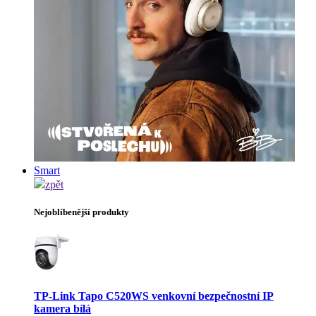
Smart
zpět
Nejoblíbenější produkty
TP-Link Tapo C520WS venkovní bezpečnostní IP
kamera bílá