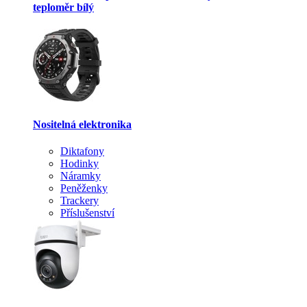
teploměr bílý
Nositelná elektronika
Diktafony
Hodinky
Náramky
Peněženky
Trackery
Příslušenství