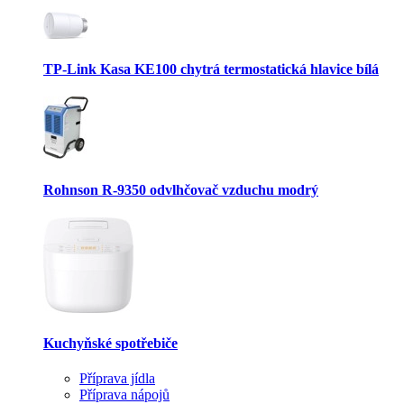
TP-Link Kasa KE100 chytrá termostatická hlavice bílá
Rohnson R-9350 odvlhčovač vzduchu modrý
Kuchyňské spotřebiče
Příprava jídla
Příprava nápojů