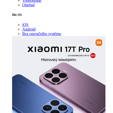
Voděodolné
Ohebné
Dle OS
iOS
Android
Bez operačního systému