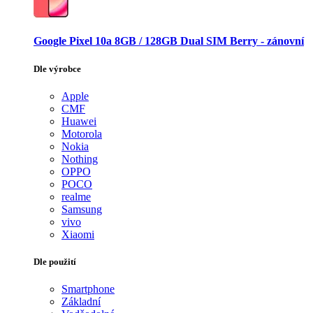
Google Pixel 10a 8GB / 128GB Dual SIM Berry - zánovní
Dle výrobce
Apple
CMF
Huawei
Motorola
Nokia
Nothing
OPPO
POCO
realme
Samsung
vivo
Xiaomi
Dle použití
Smartphone
Základní