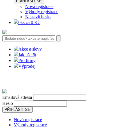
PŘIHLÁSIT SE
Nová registrace
Výhody registrace
Nastavit heslo
0ks za 0 Kč
Akce a slevy
Jak ušetřit
Pro firmy
Výprodej
Emailová adresa
Heslo
PŘIHLÁSIT SE
Nová registrace
Výhody registrace