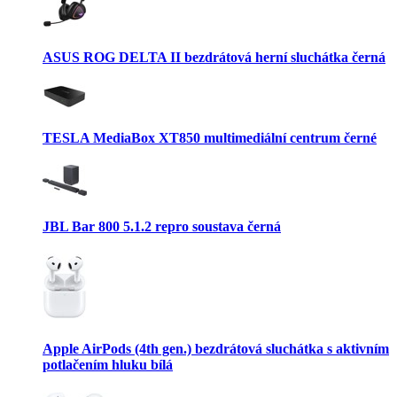
ASUS ROG DELTA II bezdrátová herní sluchátka černá
TESLA MediaBox XT850 multimediální centrum černé
JBL Bar 800 5.1.2 repro soustava černá
Apple AirPods (4th gen.) bezdrátová sluchátka s aktivním
potlačením hluku bílá