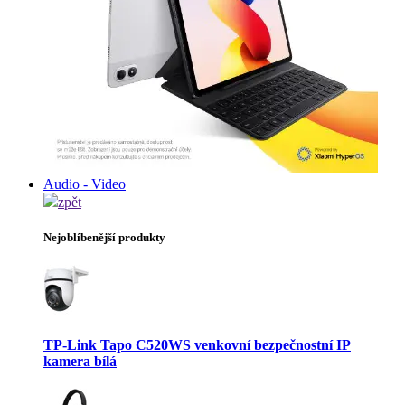
Audio - Video
zpět
Nejoblíbenější produkty
TP-Link Tapo C520WS venkovní bezpečnostní IP
kamera bílá