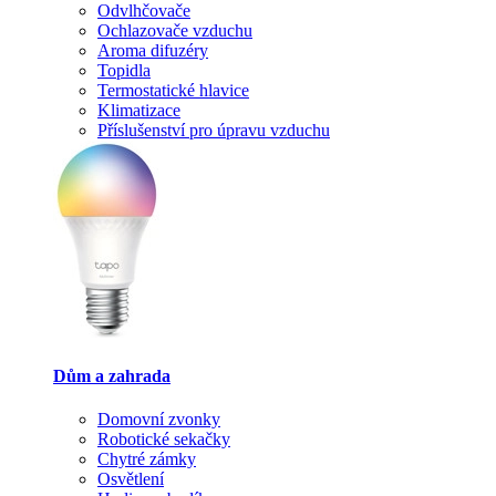
Odvlhčovače
Ochlazovače vzduchu
Aroma difuzéry
Topidla
Termostatické hlavice
Klimatizace
Příslušenství pro úpravu vzduchu
Dům a zahrada
Domovní zvonky
Robotické sekačky
Chytré zámky
Osvětlení