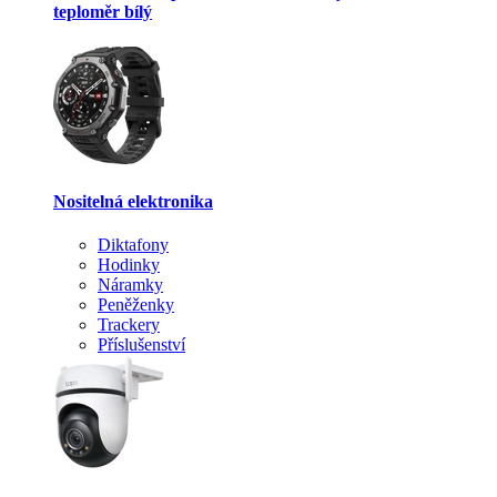
teploměr bílý
Nositelná elektronika
Diktafony
Hodinky
Náramky
Peněženky
Trackery
Příslušenství