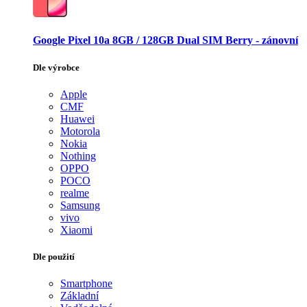
Google Pixel 10a 8GB / 128GB Dual SIM Berry - zánovní
Dle výrobce
Apple
CMF
Huawei
Motorola
Nokia
Nothing
OPPO
POCO
realme
Samsung
vivo
Xiaomi
Dle použití
Smartphone
Základní