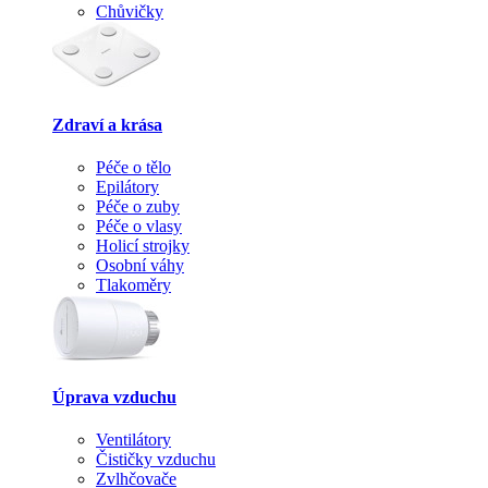
Chůvičky
Zdraví a krása
Péče o tělo
Epilátory
Péče o zuby
Péče o vlasy
Holicí strojky
Osobní váhy
Tlakoměry
Úprava vzduchu
Ventilátory
Čističky vzduchu
Zvlhčovače