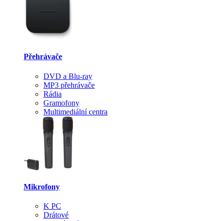
Přehrávače
DVD a Blu-ray
MP3 přehrávače
Rádia
Gramofony
Multimediální centra
Mikrofony
K PC
Drátové