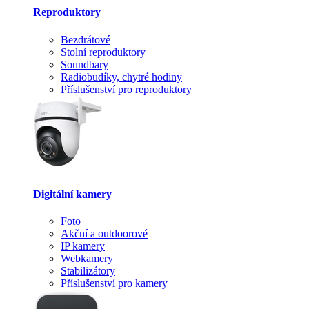
Reproduktory
Bezdrátové
Stolní reproduktory
Soundbary
Radiobudíky, chytré hodiny
Příslušenství pro reproduktory
Digitální kamery
Foto
Akční a outdoorové
IP kamery
Webkamery
Stabilizátory
Příslušenství pro kamery