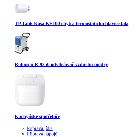
TP-Link Kasa KE100 chytrá termostatická hlavice bílá
Rohnson R-9350 odvlhčovač vzduchu modrý
Kuchyňské spotřebiče
Příprava jídla
Příprava nápojů