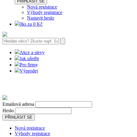
PŘIHLÁSIT SE
Nová registrace
Výhody registrace
Nastavit heslo
0ks za 0 Kč
Akce a slevy
Jak ušetřit
Pro firmy
Výprodej
Emailová adresa
Heslo
PŘIHLÁSIT SE
Nová registrace
Výhody registrace