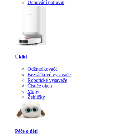
Uchování potravin
Úklid
Odžmolkovače
Bezsáčkové vysavače
Robotické vysavače
Čističe oken
Mopy
Žehličky
Péče o děti