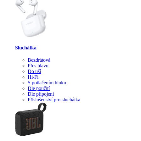
Sluchátka
Bezdrátová
Přes hlavu
Do uší
Hi-Fi
S potlačením hluku
Dle použití
Dle připojení
Příslušenství pro sluchátka