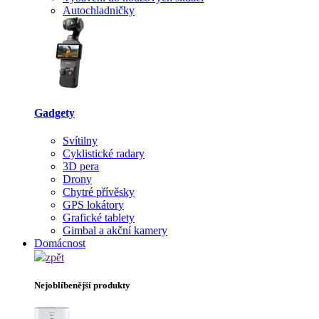
Autochladničky
Gadgety
Svítilny
Cyklistické radary
3D pera
Drony
Chytré přívěsky
GPS lokátory
Grafické tablety
Gimbal a akční kamery
Domácnost
zpět
Nejoblíbenější produkty