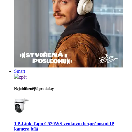
Smart
zpět
Nejoblíbenější produkty
TP-Link Tapo C520WS venkovní bezpečnostní IP
kamera bílá