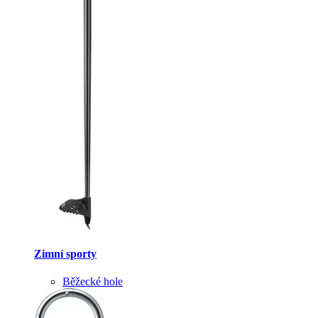
Zimní sporty
Běžecké hole