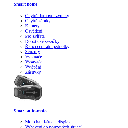
Smart home
Chytré domovní zvonky
Chytré zámky
Kamery
Osvětlení
Pro zvířata
Robotické sekačky
Řídící centrální jednotky
Senzory
Vypínače
Vysavače
Vytápění
Zásuvky
Smart auto-moto
Moto handsfree a displeje
Vybavení do nouzových situací