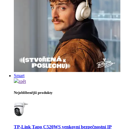
Smart
zpět
Nejoblíbenější produkty
TP-Link Tapo C520WS venkovní bezpečnostní IP