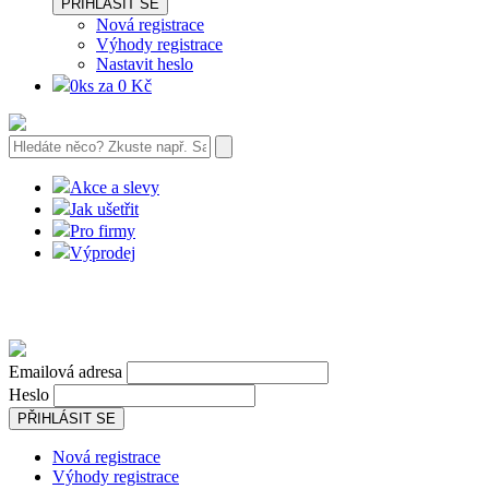
PŘIHLÁSIT SE
Nová registrace
Výhody registrace
Nastavit heslo
0ks za 0 Kč
Akce a slevy
Jak ušetřit
Pro firmy
Výprodej
Emailová adresa
Heslo
PŘIHLÁSIT SE
Nová registrace
Výhody registrace