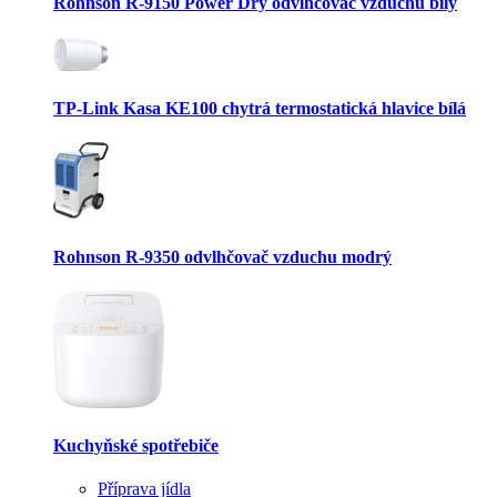
Rohnson R-9150 Power Dry odvlhčovač vzduchu bílý
TP-Link Kasa KE100 chytrá termostatická hlavice bílá
Rohnson R-9350 odvlhčovač vzduchu modrý
Kuchyňské spotřebiče
Příprava jídla