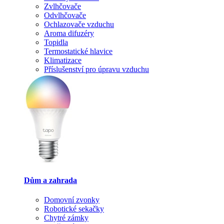
Zvlhčovače
Odvlhčovače
Ochlazovače vzduchu
Aroma difuzéry
Topidla
Termostatické hlavice
Klimatizace
Příslušenství pro úpravu vzduchu
Dům a zahrada
Domovní zvonky
Robotické sekačky
Chytré zámky