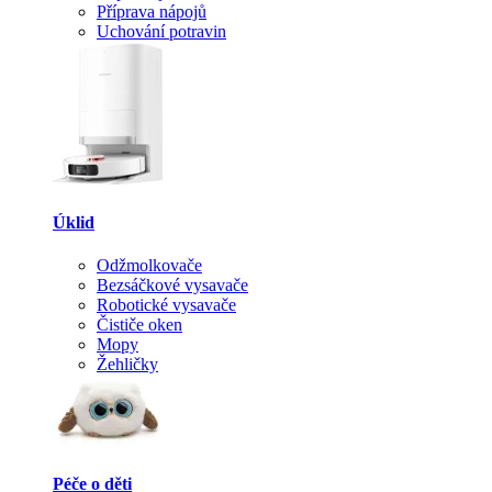
Příprava nápojů
Uchování potravin
Úklid
Odžmolkovače
Bezsáčkové vysavače
Robotické vysavače
Čističe oken
Mopy
Žehličky
Péče o děti