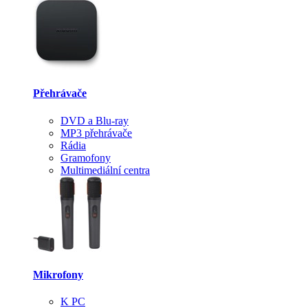
Přehrávače
DVD a Blu-ray
MP3 přehrávače
Rádia
Gramofony
Multimediální centra
Mikrofony
K PC