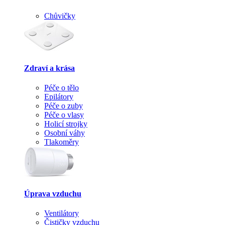
Chůvičky
Zdraví a krása
Péče o tělo
Epilátory
Péče o zuby
Péče o vlasy
Holicí strojky
Osobní váhy
Tlakoměry
Úprava vzduchu
Ventilátory
Čističky vzduchu