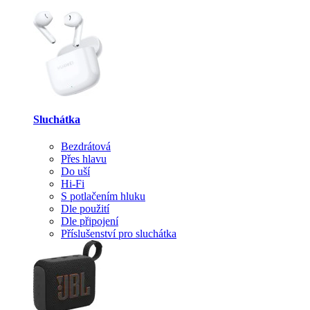
Sluchátka
Bezdrátová
Přes hlavu
Do uší
Hi-Fi
S potlačením hluku
Dle použití
Dle připojení
Příslušenství pro sluchátka