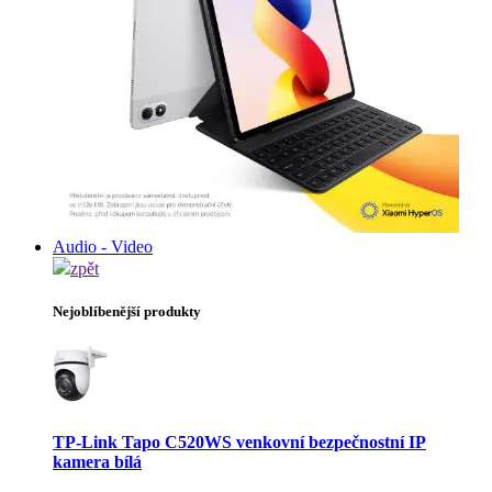
Audio - Video
zpět
Nejoblíbenější produkty
TP-Link Tapo C520WS venkovní bezpečnostní IP
kamera bílá