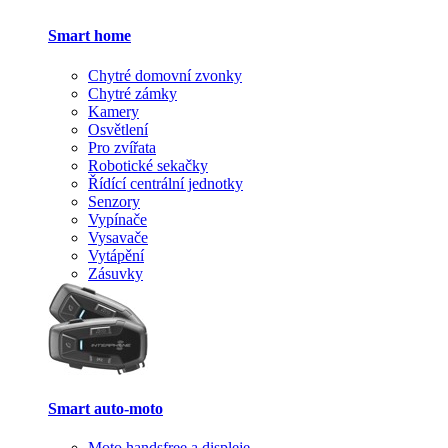
Smart home
Chytré domovní zvonky
Chytré zámky
Kamery
Osvětlení
Pro zvířata
Robotické sekačky
Řídící centrální jednotky
Senzory
Vypínače
Vysavače
Vytápění
Zásuvky
Smart auto-moto
Moto handsfree a displeje