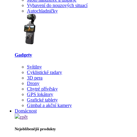
Vybavení do nouzových situací
Autochladničky
Gadgety
Svítilny
Cyklistické radary
3D pera
Drony
Chytré přívěsky
GPS lokátory
Grafické tablety
Gimbal a akční kamery
Domácnost
zpět
Nejoblíbenější produkty