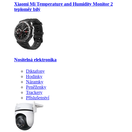
Xiaomi Mi Temperature and Humidity Monitor 2
teploměr bílý
Nositelná elektronika
Diktafony
Hodinky
Náramky
Peněženky
Trackery
Příslušenství