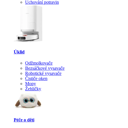
Uchování potravin
Úklid
Odžmolkovače
Bezsáčkové vysavače
Robotické vysavače
Čističe oken
Mopy
Žehličky
Péče o děti