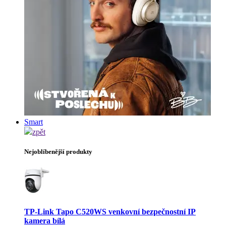
Smart
zpět
Nejoblíbenější produkty
TP-Link Tapo C520WS venkovní bezpečnostní IP
kamera bílá