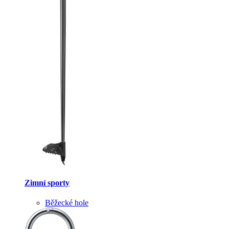
Zimní sporty
Běžecké hole