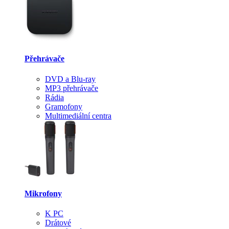
Přehrávače
DVD a Blu-ray
MP3 přehrávače
Rádia
Gramofony
Multimediální centra
Mikrofony
K PC
Drátové