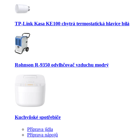
TP-Link Kasa KE100 chytrá termostatická hlavice bílá
Rohnson R-9350 odvlhčovač vzduchu modrý
Kuchyňské spotřebiče
Příprava jídla
Příprava nápojů