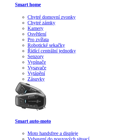
Smart home
Chytré domovní zvonky
Chytré zámky
Kamery
Osvětlení
Pro zvířata
Robotické sekačky
Řídící centrální jednotky
Senzory
Vypínače
Vysavače
Vytápění
Zásuvky
Smart auto-moto
Moto handsfree a displeje
Vybavení do nouzových situací