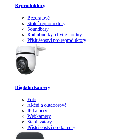
Reproduktory
Bezdrátové
Stolní reproduktory
Soundbary
Radiobudíky, chytré hodiny
Příslušenství pro reproduktory
Digitální kamery
Foto
Akční a outdoorové
IP kamery
Webkamery
Stabilizátory
Příslušenství pro kamery