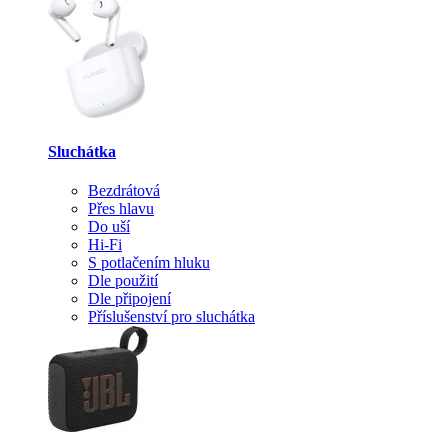
Sluchátka
Bezdrátová
Přes hlavu
Do uší
Hi-Fi
S potlačením hluku
Dle použití
Dle připojení
Příslušenství pro sluchátka