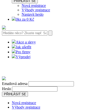
PŘIHLÁSIT SE
Nová registrace
Výhody registrace
Nastavit heslo
0ks za 0 Kč
Akce a slevy
Jak ušetřit
Pro firmy
Výprodej
Emailová adresa
Heslo
PŘIHLÁSIT SE
Nová registrace
Výhody registrace