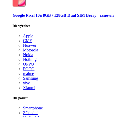
Google Pixel 10a 8GB / 128GB Dual SIM Berry - zánovní
Dle výrobce
Apple
CMF
Huawei
Motorola
Nokia
Nothing
OPPO
POCO
realme
Samsung
vivo
Xiaomi
Dle použití
Smartphone
Základní