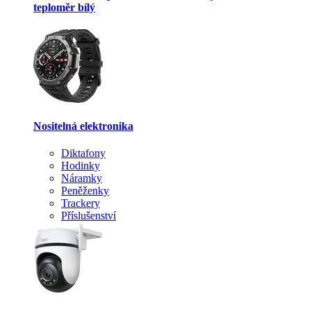
teploměr bílý
Nositelná elektronika
Diktafony
Hodinky
Náramky
Peněženky
Trackery
Příslušenství