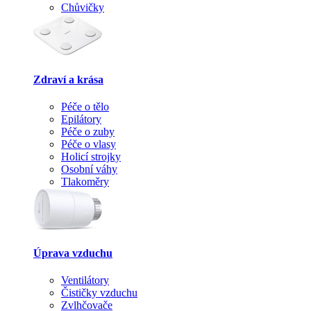
Chůvičky
Zdraví a krása
Péče o tělo
Epilátory
Péče o zuby
Péče o vlasy
Holicí strojky
Osobní váhy
Tlakoměry
Úprava vzduchu
Ventilátory
Čističky vzduchu
Zvlhčovače