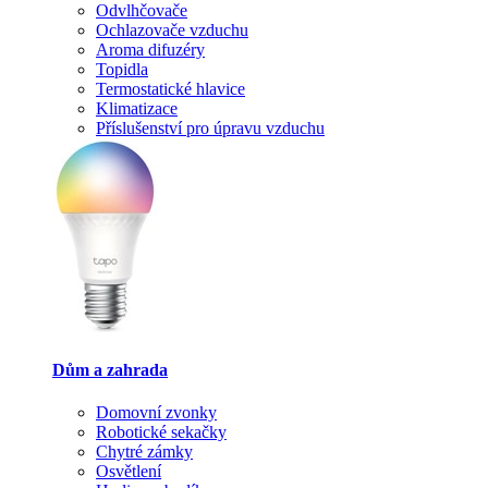
Odvlhčovače
Ochlazovače vzduchu
Aroma difuzéry
Topidla
Termostatické hlavice
Klimatizace
Příslušenství pro úpravu vzduchu
Dům a zahrada
Domovní zvonky
Robotické sekačky
Chytré zámky
Osvětlení