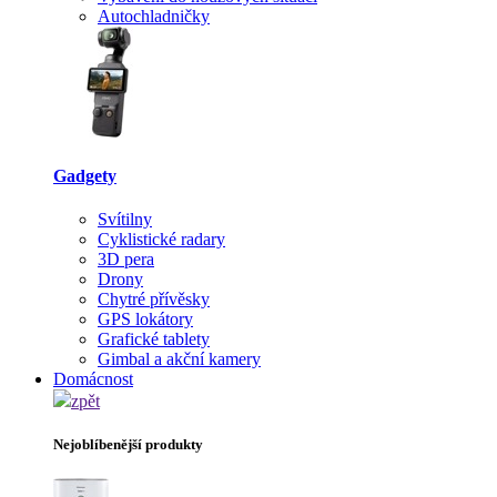
Autochladničky
Gadgety
Svítilny
Cyklistické radary
3D pera
Drony
Chytré přívěsky
GPS lokátory
Grafické tablety
Gimbal a akční kamery
Domácnost
zpět
Nejoblíbenější produkty