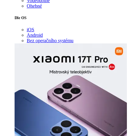
Voděodolné
Ohebné
Dle OS
iOS
Android
Bez operačního systému