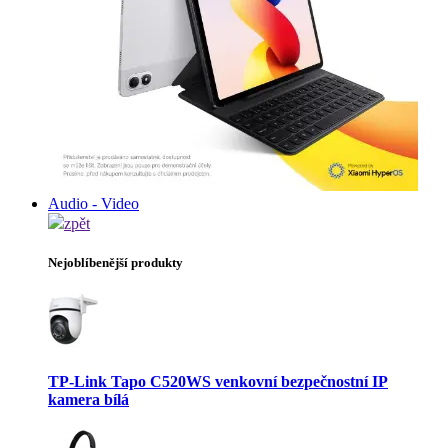
Audio - Video
zpět
Nejoblíbenější produkty
TP-Link Tapo C520WS venkovní bezpečnostní IP
kamera bílá