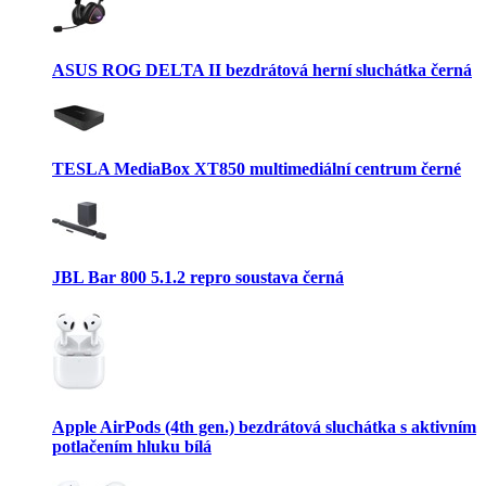
ASUS ROG DELTA II bezdrátová herní sluchátka černá
TESLA MediaBox XT850 multimediální centrum černé
JBL Bar 800 5.1.2 repro soustava černá
Apple AirPods (4th gen.) bezdrátová sluchátka s aktivním
potlačením hluku bílá