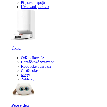
Příprava nápojů
Uchování potravin
Úklid
Odžmolkovače
Bezsáčkové vysavače
Robotické vysavače
Čističe oken
Mopy
Žehličky
Péče o děti