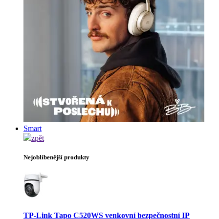
Smart
zpět
Nejoblíbenější produkty
TP-Link Tapo C520WS venkovní bezpečnostní IP