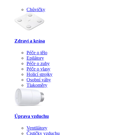
Chůvičky
Zdraví a krása
Péče o tělo
Epilátory
Péče o zuby
Péče o vlasy
Holicí strojky
Osobní váhy
Tlakoměry
Úprava vzduchu
Ventilátory
Čističky vzduchu