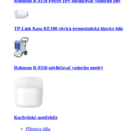
Rohnson R-9150 Power Dry odvlhčovač vzduchu bílý
TP-Link Kasa KE100 chytrá termostatická hlavice bílá
Rohnson R-9350 odvlhčovač vzduchu modrý
Kuchyňské spotřebiče
Příprava jídla