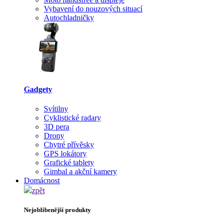
Vybavení do nouzových situací
Autochladničky
Gadgety
Svítilny
Cyklistické radary
3D pera
Drony
Chytré přívěsky
GPS lokátory
Grafické tablety
Gimbal a akční kamery
Domácnost
zpět
Nejoblíbenější produkty