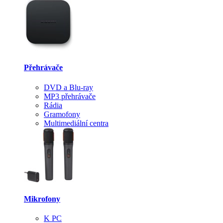
Přehrávače
DVD a Blu-ray
MP3 přehrávače
Rádia
Gramofony
Multimediální centra
Mikrofony
K PC