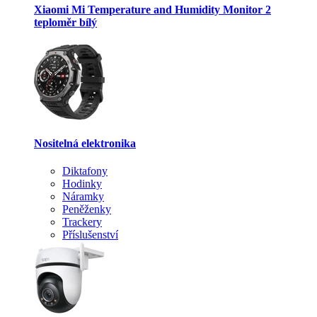
Xiaomi Mi Temperature and Humidity Monitor 2
teploměr bílý
Nositelná elektronika
Diktafony
Hodinky
Náramky
Peněženky
Trackery
Příslušenství