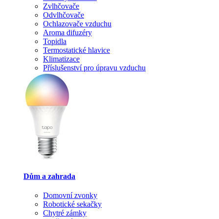
Zvlhčovače
Odvlhčovače
Ochlazovače vzduchu
Aroma difuzéry
Topidla
Termostatické hlavice
Klimatizace
Příslušenství pro úpravu vzduchu
Dům a zahrada
Domovní zvonky
Robotické sekačky
Chytré zámky