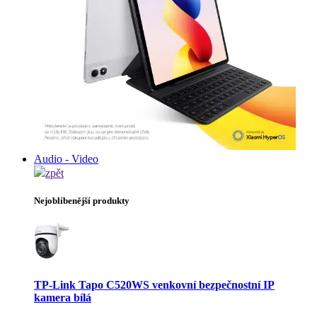
Audio - Video
zpět
Nejoblíbenější produkty
TP-Link Tapo C520WS venkovní bezpečnostní IP
kamera bílá