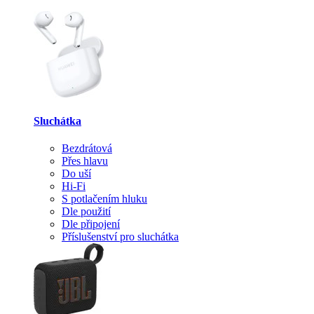
Sluchátka
Bezdrátová
Přes hlavu
Do uší
Hi-Fi
S potlačením hluku
Dle použití
Dle připojení
Příslušenství pro sluchátka