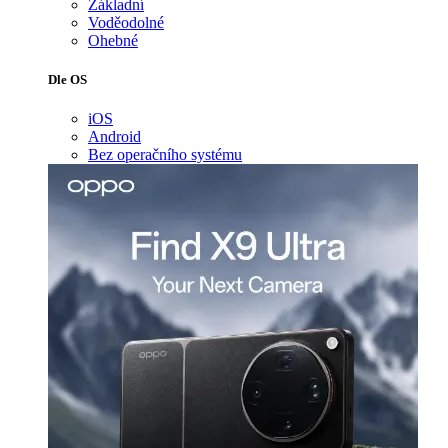
Základní
Voděodolné
Ohebné
Dle OS
iOS
Android
Bez operačního systému