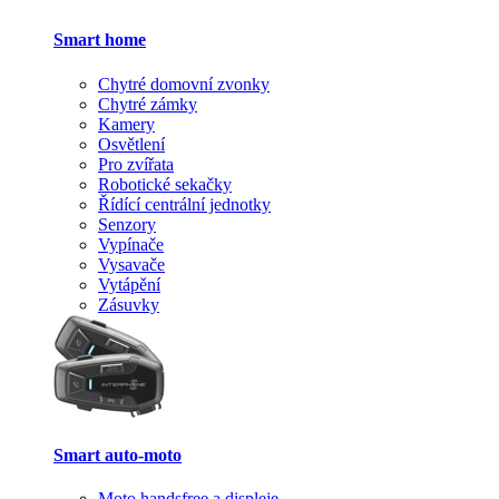
Smart home
Chytré domovní zvonky
Chytré zámky
Kamery
Osvětlení
Pro zvířata
Robotické sekačky
Řídící centrální jednotky
Senzory
Vypínače
Vysavače
Vytápění
Zásuvky
Smart auto-moto
Moto handsfree a displeje