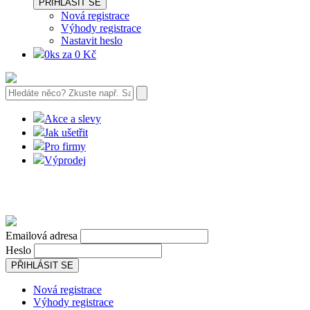
PŘIHLÁSIT SE
Nová registrace
Výhody registrace
Nastavit heslo
0ks za 0 Kč
Akce a slevy
Jak ušetřit
Pro firmy
Výprodej
Emailová adresa
Heslo
PŘIHLÁSIT SE
Nová registrace
Výhody registrace