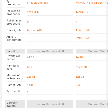
Typ
Snapdragon 665
MSM8917 Snapdragon 42
procesoru
Frekvence
2000 MHz
1400 MHz
procesoru
Počet jader
8
4
procesoru
Grafický chip
Adreno 610
Adreno 308
AnTuTu
-
32156 bodů
Benchmark
Paměť
Xiaomi Redmi Note 8
Motorola Moto 
Uživatelská
64 GB
16 GB
paměť
Paměťová
Ano
microSD
karta
Maximální
256 GB
128 GB
velikost karty
Paměť RAM
4 GB
2 GB
Typ paměti
-
-
Operační
Xiaomi Redmi Note 8
Motorola Moto 
systém