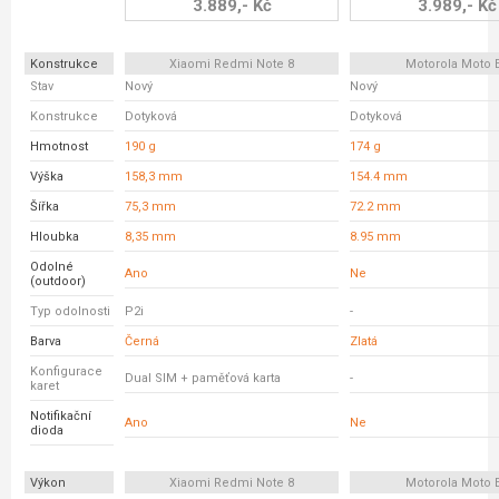
3.889,- Kč
3.989,- Kč
Konstrukce
Xiaomi Redmi Note 8
Motorola Moto 
Stav
Nový
Nový
Konstrukce
Dotyková
Dotyková
Hmotnost
190 g
174 g
Výška
158,3 mm
154.4 mm
Šířka
75,3 mm
72.2 mm
Hloubka
8,35 mm
8.95 mm
Odolné
Ano
Ne
(outdoor)
Typ odolnosti
P2i
-
Barva
Černá
Zlatá
Konfigurace
Dual SIM + paměťová karta
-
karet
Notifikační
Ano
Ne
dioda
Výkon
Xiaomi Redmi Note 8
Motorola Moto 