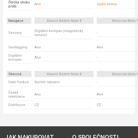
Čtečka otisku
Ano
Zadní strana
prstů
Navigace
Xiaomi Redmi Note 8
Motorola Moto 
Digitální kompas (magnetický
Senzory
-
senzor)
Geotagging
Ano
Ano
Digitální
Ano
-
kompas
Obecné
Xiaomi Redmi Note 8
Motorola Moto 
Další funkce
Rychlé nabíjení
-
Česká
Ano
Ano
lokalizace
Distribuce
CZ
CZ
JAK NAKUPOVAT
O SPOLEČNOSTI