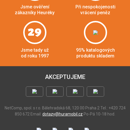
Jsme ověření
Při nespokojenosti
zákazníky Heuréky
vrácení peněz
29
Jsme tady už
95% katalogových
od roku 1997
produktu skladem
AKCEPTUJEME
NetComp, spol. s r.o.
Bělehradská 68, 120 00 Praha 2
Tel.: +420 724
850 672
Email:
dotazy@huramobil.cz
Po-Pá 10-18 hod.