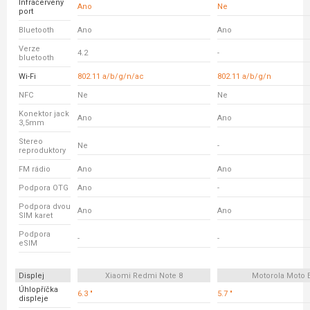
Infračervený
Ano
Ne
port
Bluetooth
Ano
Ano
Verze
4.2
-
bluetooth
Wi-Fi
802.11 a/b/g/n/ac
802.11 a/b/g/n
NFC
Ne
Ne
Konektor jack
Ano
Ano
3,5mm
Stereo
Ne
-
reproduktory
FM rádio
Ano
Ano
Podpora OTG
Ano
-
Podpora dvou
Ano
Ano
SIM karet
Podpora
-
-
eSIM
Displej
Xiaomi Redmi Note 8
Motorola Moto 
Úhlopříčka
6.3 "
5.7 "
displeje