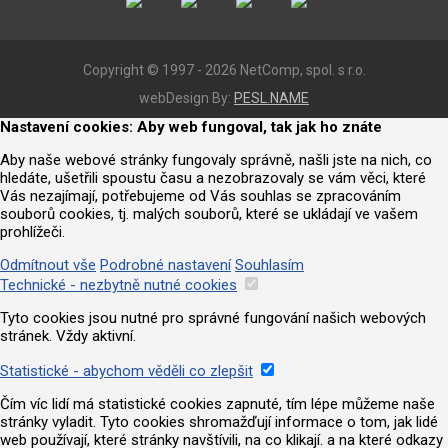
Copyright © 1997 - 2026 NetComp, spol. s r.o.
webDesign By:
PESL.NAME
Nastavení cookies: Aby web fungoval, tak jak ho znáte
Aby naše webové stránky fungovaly správně, našli jste na nich, co
hledáte, ušetřili spoustu času a nezobrazovaly se vám věci, které
Vás nezajímají, potřebujeme od Vás souhlas se zpracováním
souborů cookies, tj. malých souborů, které se ukládají ve vašem
prohlížeči.
Odmítnout vše
Podrobné nastavení
Souhlasím
Technické - nezbytně nutné cookies
Tyto cookies jsou nutné pro správné fungování našich webových
stránek. Vždy aktivní.
Statistické - abychom věděli co zlepšit
Čím víc lidí má statistické cookies zapnuté, tím lépe můžeme naše
stránky vyladit. Tyto cookies shromažďují informace o tom, jak lidé
web používají, které stránky navštívili, na co klikají. a na které odkazy