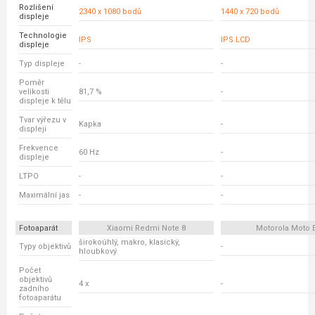
Rozlišení
2340 x 1080 bodů
1440 x 720 bodů
displeje
Technologie
IPS
IPS LCD
displeje
Typ displeje
-
-
Poměr
velikosti
81,7 %
-
displeje k tělu
Tvar výřezu v
Kapka
-
displeji
Frekvence
60 Hz
-
displeje
LTPO
-
-
Maximální jas
-
-
Fotoaparát
Xiaomi Redmi Note 8
Motorola Moto 
širokoúhlý, makro, klasický,
Typy objektivů
-
hloubkový
Počet
objektivů
4 x
-
zadního
fotoaparátu