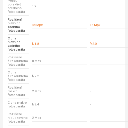
Počet
objektivů
1 x
-
předního
fotoaparátu
Rozlišení
hlavního
48 Mpx
13 Mpx
zadního
fotoaparátu
Clona
hlavního
f/1.8
f/2.0
zadního
fotoaparátu
Rozlišení
širokoúhlého
8 Mpx
-
fotoaparátu
Clona
širokoúhlého
f/2.2
-
fotoaparátu
Rozlišení
makro
2 Mpx
-
fotoaparátu
Clona makro
f/2.4
-
fotoaparátu
Rozlišení
hloubkového
2 Mpx
-
fotoaparátu