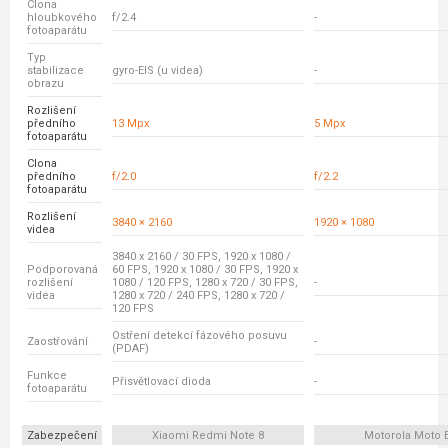
Clona
hloubkového
f/2.4
-
fotoaparátu
Typ
stabilizace
gyro-EIS (u videa)
-
obrazu
Rozlišení
předního
13 Mpx
5 Mpx
fotoaparátu
Clona
předního
f/2.0
f/2.2
fotoaparátu
Rozlišení
3840 × 2160
1920 × 1080
videa
3840 x 2160 / 30 FPS, 1920 x 1080 /
Podporovaná
60 FPS, 1920 x 1080 / 30 FPS, 1920 x
rozlišení
1080 / 120 FPS, 1280 x 720 / 30 FPS,
-
videa
1280 x 720 / 240 FPS, 1280 x 720 /
120 FPS
Ostření detekcí fázového posuvu
Zaostřování
-
(PDAF)
Funkce
Přisvětlovací dioda
-
fotoaparátu
Zabezpečení
Xiaomi Redmi Note 8
Motorola Moto 