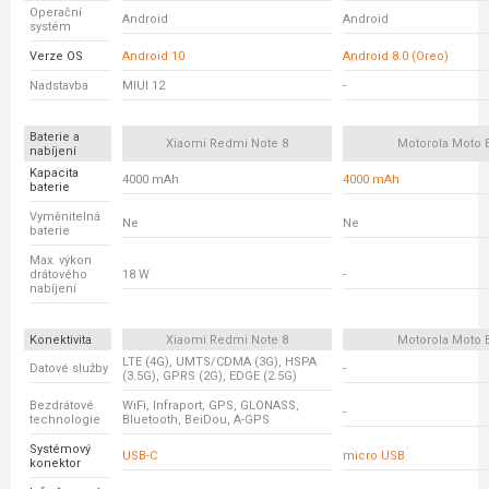
Operační
Android
Android
systém
Verze OS
Android 10
Android 8.0 (Oreo)
Nadstavba
MIUI 12
-
Baterie a
Xiaomi Redmi Note 8
Motorola Moto 
nabíjení
Kapacita
4000 mAh
4000 mAh
baterie
Vyměnitelná
Ne
Ne
baterie
Max. výkon
drátového
18 W
-
nabíjení
Konektivita
Xiaomi Redmi Note 8
Motorola Moto 
LTE (4G), UMTS/CDMA (3G), HSPA
Datové služby
-
(3.5G), GPRS (2G), EDGE (2.5G)
Bezdrátové
WiFi, Infraport, GPS, GLONASS,
-
technologie
Bluetooth, BeiDou, A-GPS
Systémový
USB-C
micro USB
konektor