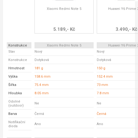
Xiaomi Redmi Note 5
Huawei Y6 Prime 
5.189,- Kč
3.490,- Kč
Konstrukce
Xiaomi Redmi Note 5
Huawei Y6 Prime 
Stav
Nový
Nový
Konstrukce
Dotyková
Dotyková
Hmotnost
181 g
150 g
Výška
158.6 mm
152.4 mm
Šířka
75.4 mm
73 mm
Hloubka
8.05 mm
7.8 mm
Odolné
Ne
Ne
(outdoor)
Barva
Černá
Černá
Notifikační
Ano
Ano
dioda