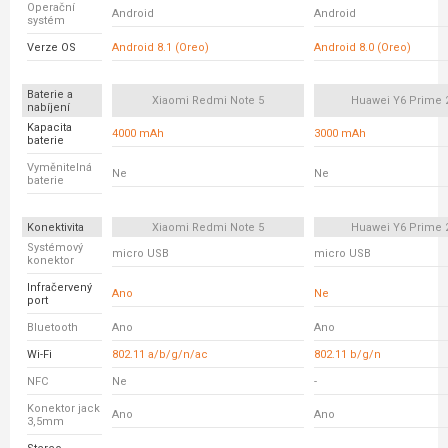
Operační
Android
Android
systém
Verze OS
Android 8.1 (Oreo)
Android 8.0 (Oreo)
Baterie a
Xiaomi Redmi Note 5
Huawei Y6 Prime 
nabíjení
Kapacita
4000 mAh
3000 mAh
baterie
Vyměnitelná
Ne
Ne
baterie
Konektivita
Xiaomi Redmi Note 5
Huawei Y6 Prime 
Systémový
micro USB
micro USB
konektor
Infračervený
Ano
Ne
port
Bluetooth
Ano
Ano
Wi-Fi
802.11 a/b/g/n/ac
802.11 b/g/n
NFC
Ne
-
Konektor jack
Ano
Ano
3,5mm