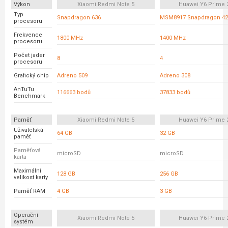
Výkon
Xiaomi Redmi Note 5
Huawei Y6 Prime 
Typ
Snapdragon 636
MSM8917 Snapdragon 42
procesoru
Frekvence
1800 MHz
1400 MHz
procesoru
Počet jader
8
4
procesoru
Grafický chip
Adreno 509
Adreno 308
AnTuTu
116663 bodů
37833 bodů
Benchmark
Paměť
Xiaomi Redmi Note 5
Huawei Y6 Prime 
Uživatelská
64 GB
32 GB
paměť
Paměťová
microSD
microSD
karta
Maximální
128 GB
256 GB
velikost karty
Paměť RAM
4 GB
3 GB
Operační
Xiaomi Redmi Note 5
Huawei Y6 Prime 
systém