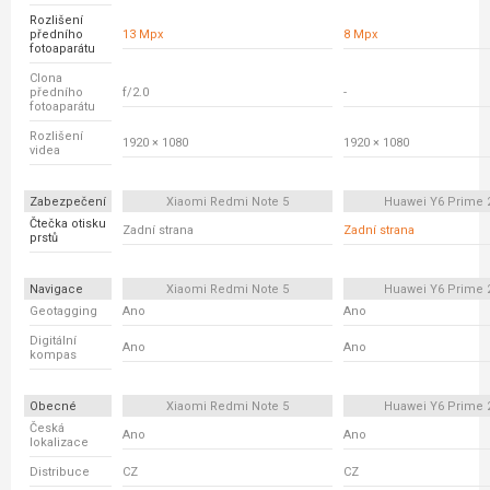
Rozlišení
předního
13 Mpx
8 Mpx
fotoaparátu
Clona
předního
f/2.0
-
fotoaparátu
Rozlišení
1920 × 1080
1920 × 1080
videa
Zabezpečení
Xiaomi Redmi Note 5
Huawei Y6 Prime 
Čtečka otisku
Zadní strana
Zadní strana
prstů
Navigace
Xiaomi Redmi Note 5
Huawei Y6 Prime 
Geotagging
Ano
Ano
Digitální
Ano
Ano
kompas
Obecné
Xiaomi Redmi Note 5
Huawei Y6 Prime 
Česká
Ano
Ano
lokalizace
Distribuce
CZ
CZ