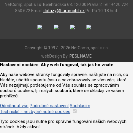
NetComp, spol. s r.o.
Bělehradská 68, 120 00 Praha 2
Tel.: +420 724
850 672
Email:
dotazy@huramobil.cz
Po-Pá 10-18 hod.
Copyright © 1997 - 2026 NetComp, spol. s r.o.
webDesign By:
PESL.NAME
Nastavení cookies: Aby web fungoval, tak jak ho znáte
Aby naše webové stránky fungovaly správně, našli jste na nich, co
hledáte, ušetřili spoustu času a nezobrazovaly se vám věci, které
Vás nezajímají, potřebujeme od Vás souhlas se zpracováním
souborů cookies, tj. malých souborů, které se ukládají ve vašem
prohlížeči.
Odmítnout vše
Podrobné nastavení
Souhlasím
Technické - nezbytně nutné cookies
Tyto cookies jsou nutné pro správné fungování našich webových
stránek. Vždy aktivní.