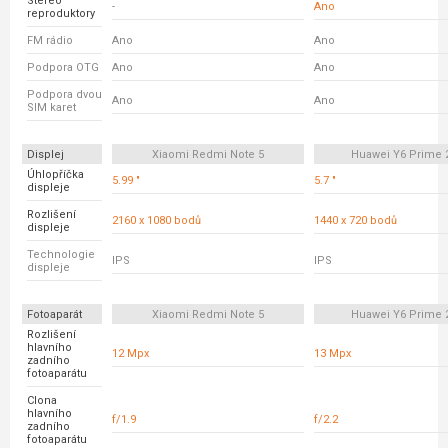
Stereo
-
Ano
reproduktory
FM rádio
Ano
Ano
Podpora OTG
Ano
Ano
Podpora dvou
Ano
Ano
SIM karet
Displej
Xiaomi Redmi Note 5
Huawei Y6 Prime 
Úhlopříčka
5.99 "
5.7 "
displeje
Rozlišení
2160 x 1080 bodů
1440 x 720 bodů
displeje
Technologie
IPS
IPS
displeje
Fotoaparát
Xiaomi Redmi Note 5
Huawei Y6 Prime 
Rozlišení
hlavního
12 Mpx
13 Mpx
zadního
fotoaparátu
Clona
hlavního
f/1.9
f/2.2
zadního
fotoaparátu