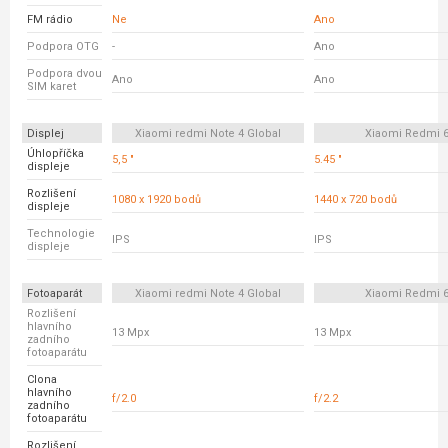
FM rádio
Ne
Ano
Podpora OTG
-
Ano
Podpora dvou
Ano
Ano
SIM karet
Displej
Xiaomi redmi Note 4 Global
Xiaomi Redmi 
Úhlopříčka
5,5 "
5.45 "
displeje
Rozlišení
1080 x 1920 bodů
1440 x 720 bodů
displeje
Technologie
IPS
IPS
displeje
Fotoaparát
Xiaomi redmi Note 4 Global
Xiaomi Redmi 
Rozlišení
hlavního
13 Mpx
13 Mpx
zadního
fotoaparátu
Clona
hlavního
f/2.0
f/2.2
zadního
fotoaparátu
Rozlišení