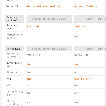
Verze OS
Android 6.0 (Marshmallow)
Android 8.1 (Oreo)
Baterie a
Xiaomi redmi Note 4 Global
Xiaomi Redmi 
nabíjení
Kapacita
4100 mAh
3000 mAh
baterie
Vyměnitelná
-
Ne
baterie
Konektivita
Xiaomi redmi Note 4 Global
Xiaomi Redmi 
Systémový
micro USB
micro USB
konektor
Infračervený
Ano
Ne
port
Bluetooth
Ano
Ano
Wi-Fi
Ano
802.11 b/g/n
NFC
Ne
Ne
Konektor jack
Ano
Ano
3,5mm
Stereo
Ne
Ne
reproduktory