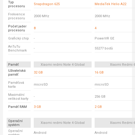
Typ
Snapdragon 625
MediaTek Helio A22
procesoru
Frekvence
2000 MHz
2000 MHz
procesoru
Počet jader
8
4
procesoru
Grafický chip
-
PowerVR GE
AnTuTu
-
55277 bodů
Benchmark
Paměť
Xiaomi redmi Note 4 Global
Xiaomi Redmi 
Uživatelská
32 GB
16 GB
paměť
Paměťová
microSD
microSD
karta
Maximální
-
256 GB
velikost karty
Paměť RAM
3 GB
2 GB
Operační
Xiaomi redmi Note 4 Global
Xiaomi Redmi 
systém
Operační
Android
Android
systém