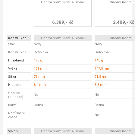
Xiaomi redmi Note 4 Global
Xiaomi Redmi 
6.389,- Kč
2.409,- Kč
Konstrukce
Xiaomi redmi Note 4 Global
Xiaomi Redmi 
Stav
Nový
Nový
Konstrukce
Dotyková
Dotyková
Hmotnost
175 g
145 g
Výška
151 mm
147,5 mm
Šířka
76 mm
71,5 mm
Hloubka
8,4 mm
8,3 mm
Odolné
Ne
Ne
(outdoor)
Barva
Černá
Černá
Notifikační
-
Ne
dioda
Výkon
Xiaomi redmi Note 4 Global
Xiaomi Redmi 