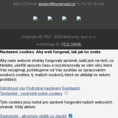
850 672
Email:
dotazy@huramobil.cz
Po-Pá 10-18 hod.
Copyright © 1997 - 2026 NetComp, spol. s r.o.
webDesign By:
PESL.NAME
Nastavení cookies: Aby web fungoval, tak jak ho znáte
Aby naše webové stránky fungovaly správně, našli jste na nich, co
hledáte, ušetřili spoustu času a nezobrazovaly se vám věci, které
Vás nezajímají, potřebujeme od Vás souhlas se zpracováním
souborů cookies, tj. malých souborů, které se ukládají ve vašem
prohlížeči.
Odmítnout vše
Podrobné nastavení
Souhlasím
Technické - nezbytně nutné cookies
Tyto cookies jsou nutné pro správné fungování našich webových
stránek. Vždy aktivní.
Statistické - abychom věděli co zlepšit