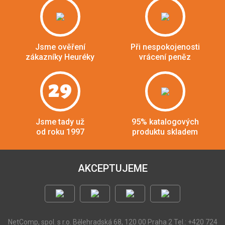
Jsme ověření
Při nespokojenosti
zákazníky Heuréky
vrácení peněz
29
Jsme tady už
95% katalogových
od roku 1997
produktu skladem
AKCEPTUJEME
NetComp, spol. s r.o.
Bělehradská 68, 120 00 Praha 2
Tel.: +420 724