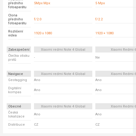
předního
5Mpx Mpx
5 Mpx
fotoaparátu
Clona
předního
f/2.0
f/2.2
fotoaparátu
Rozlišení
1920 x 1080
1920 × 1080
videa
Zabezpečení
Xiaomi redmi Note 4 Global
Xiaomi Redmi 
Čtečka otisku
-
Ne
prstů
Navigace
Xiaomi redmi Note 4 Global
Xiaomi Redmi 
Geotagging
Ano
Ano
Digitální
Ano
Ano
kompas
Obecné
Xiaomi redmi Note 4 Global
Xiaomi Redmi 
Česká
Ano
Ano
lokalizace
Distribuce
CZ
CZ