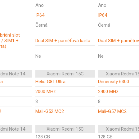
Ano
Ano
IP64
IP64
Černá
Černá
bridní slot
 / SIM1 +
Dual SIM + paměťová karta
Dual SIM + paměťov
ta)
Ne
Ne
edmi Note 14
Xiaomi Redmi 15C
Xiaomi Redmi 1
ra
Helio G81 Ultra
Dimensity 6300
2000 MHz
2400 MHz
8
8
2
Mali-G52 MC2
Mali-G57 MC2
edmi Note 14
Xiaomi Redmi 15C
Xiaomi Redmi 1
128 GB
128 GB