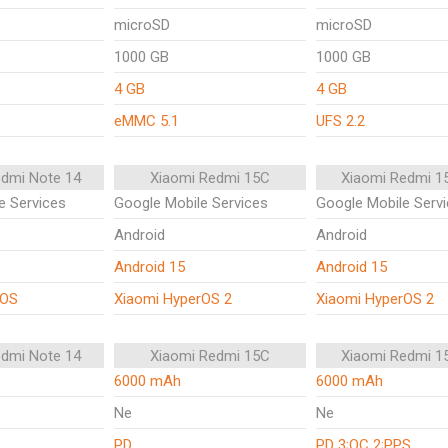
microSD
microSD
1000 GB
1000 GB
4 GB
4 GB
eMMC 5.1
UFS 2.2
edmi Note 14
Xiaomi Redmi 15C
Xiaomi Redmi 1
e Services
Google Mobile Services
Google Mobile Serv
Android
Android
Android 15
Android 15
rOS
Xiaomi HyperOS 2
Xiaomi HyperOS 2
edmi Note 14
Xiaomi Redmi 15C
Xiaomi Redmi 1
6000 mAh
6000 mAh
Ne
Ne
PD
PD 3;QC 2;PPS