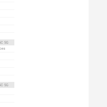
5C 5G
ices
5C 5G