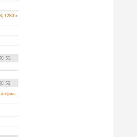
S, 1280 x
5C 5G
5C 5G
, Kompas,