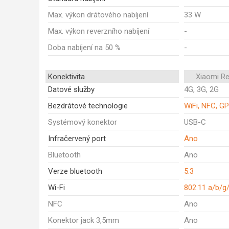
Max. výkon drátového nabíjení
33 W
Max. výkon reverzního nabíjení
-
Doba nabíjení na 50 %
-
Konektivita
Xiaomi R
Datové služby
4G, 3G, 2G
Bezdrátové technologie
WiFi, NFC, GP
Systémový konektor
USB-C
Infračervený port
Ano
Bluetooth
Ano
Verze bluetooth
5.3
Wi-Fi
802.11 a/b/g
NFC
Ano
Konektor jack 3,5mm
Ano