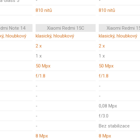
la Glass 5
-
-
810 nitů
810 nitů
edmi Note 14
Xiaomi Redmi 15C
Xiaomi Redmi 1
ký, hloubkový
klasický, hloubkový
klasický, hloubkový
2 x
2 x
1 x
1 x
50 Mpx
50 Mpx
f/1.8
f/1.8
-
-
-
-
-
0,08 Mpx
-
f/3.0
-
Bez stabilizace
8 Mpx
8 Mpx