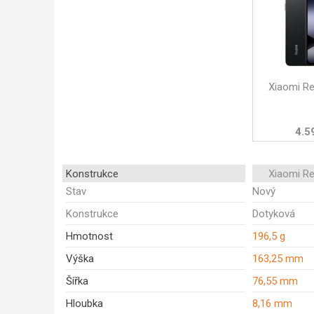
Xiaomi R
4.5
Konstrukce
Xiaomi R
Stav
Nový
Konstrukce
Dotyková
Hmotnost
196,5 g
Výška
163,25 mm
Šířka
76,55 mm
Hloubka
8,16 mm