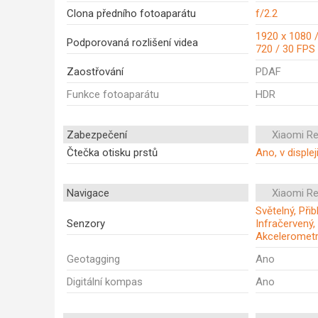
Clona předního fotoaparátu
f/2.2
1920 x 1080 /
Podporovaná rozlišení videa
720 / 30 FPS
Zaostřování
PDAF
Funkce fotoaparátu
HDR
Zabezpečení
Xiaomi R
Čtečka otisku prstů
Ano, v displej
Navigace
Xiaomi R
Světelný, Při
Senzory
Infračervený,
Akceleromet
Geotagging
Ano
Digitální kompas
Ano