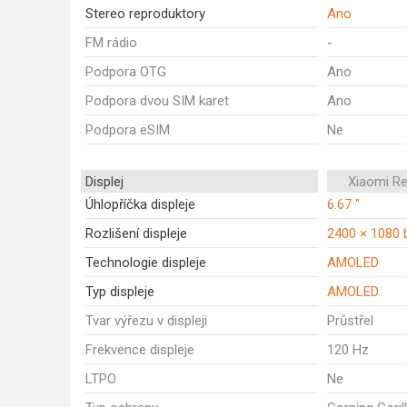
Stereo reproduktory
Ano
FM rádio
-
Podpora OTG
Ano
Podpora dvou SIM karet
Ano
Podpora eSIM
Ne
Displej
Xiaomi R
Úhlopříčka displeje
6.67 "
Rozlišení displeje
2400 × 1080 
Technologie displeje
AMOLED
Typ displeje
AMOLED
Tvar výřezu v displeji
Průstřel
Frekvence displeje
120 Hz
LTPO
Ne