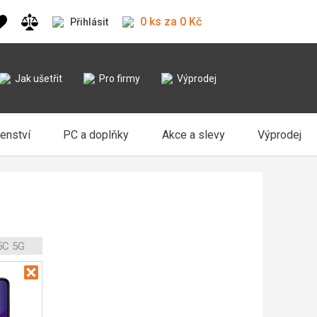
0 ks za 0 Kč
Přihlásit
Jak ušetřit
Pro firmy
Výprodej
šenství
PC a doplňky
Akce a slevy
Výprodej
5C 5G