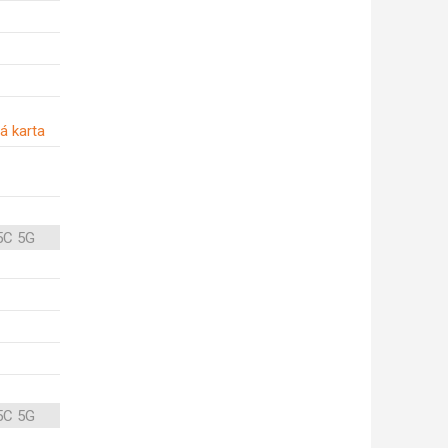
á karta
5C 5G
5C 5G