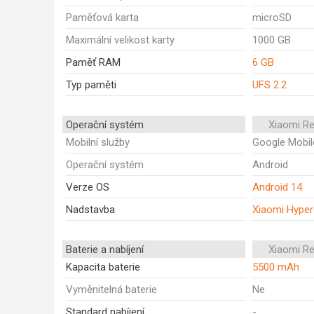
Paměťová karta
microSD
Maximální velikost karty
1000 GB
Paměť RAM
6 GB
Typ paměti
UFS 2.2
Operační systém
Xiaomi R
Mobilní služby
Google Mobil
Operační systém
Android
Verze OS
Android 14
Nadstavba
Xiaomi Hype
Baterie a nabíjení
Xiaomi R
Kapacita baterie
5500 mAh
Vyměnitelná baterie
Ne
Standard nabíjení
-