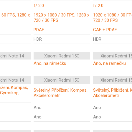
f/ 2.0
f/ 2.0
 60 FPS, 1280 x
1920 x 1080 / 30 FPS, 1280 x
1920 x 1080 / 30 FP
720 / 30 FPS
720 / 30 FPS
PDAF
CAF + PDAF
HDR
HDR
edmi Note 14
Xiaomi Redmi 15C
Xiaomi Redmi 1
i
Ano, na rámečku
Ano, na rámečku
edmi Note 14
Xiaomi Redmi 15C
Xiaomi Redmi 1
blížení, Kompas,
Světelný, Přiblížení, Kompas,
Světelný, Přiblížení
 Gyroskop,
Akcelerometr
Akcelerometr
r
Ano
Ano
Ano
Ano