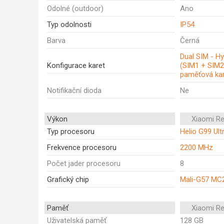
Odolné (outdoor)
Ano
Typ odolnosti
IP54
Barva
Černá
Dual SIM - Hy
Konfigurace karet
(SIM1 + SIM2
paměťová kar
Notifikační dioda
Ne
Výkon
Xiaomi R
Typ procesoru
Helio G99 Ult
Frekvence procesoru
2200 MHz
Počet jader procesoru
8
Grafický chip
Mali-G57 MC
Paměť
Xiaomi R
Uživatelská paměť
128 GB