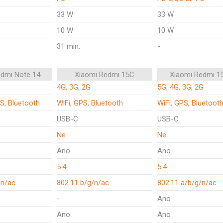
33 W
33 W
10 W
10 W
31 min.
-
edmi Note 14
Xiaomi Redmi 15C
Xiaomi Redmi 1
4G, 3G, 2G
5G, 4G, 3G, 2G
S, Bluetooth
WiFi, GPS, Bluetooth
WiFi, GPS, Bluetoot
USB-C
USB-C
Ne
Ne
Ano
Ano
5.4
5.4
/n/ac
802.11 b/g/n/ac
802.11 a/b/g/n/ac
-
Ano
Ano
Ano