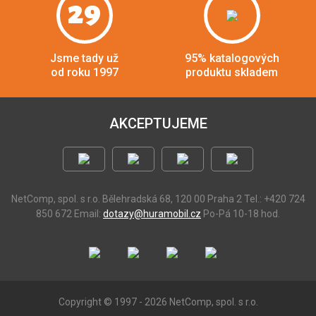
29
Jsme tady už
95% katalogových
od roku 1997
produktu skladem
AKCEPTUJEME
NetComp, spol. s r.o.
Bělehradská 68, 120 00 Praha 2
Tel.: +420 724
850 672
Email:
dotazy@huramobil.cz
Po-Pá 10-18 hod.
Copyright © 1997 - 2026 NetComp, spol. s r.o.