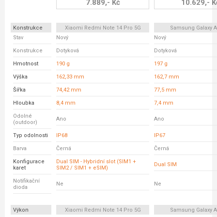
7.889,- Kč
10.629,- K
Konstrukce
Xiaomi Redmi Note 14 Pro 5G
Samsung Galaxy A
Stav
Nový
Nový
Konstrukce
Dotyková
Dotyková
Hmotnost
190 g
197 g
Výška
162,33 mm
162,7 mm
Šířka
74,42 mm
77,5 mm
Hloubka
8,4 mm
7,4 mm
Odolné
Ano
Ano
(outdoor)
Typ odolnosti
IP68
IP67
Barva
Černá
Černá
Konfigurace
Dual SIM - Hybridní slot (SIM1 +
Dual SIM
karet
SIM2 / SIM1 + eSIM)
Notifikační
Ne
Ne
dioda
Výkon
Xiaomi Redmi Note 14 Pro 5G
Samsung Galaxy A