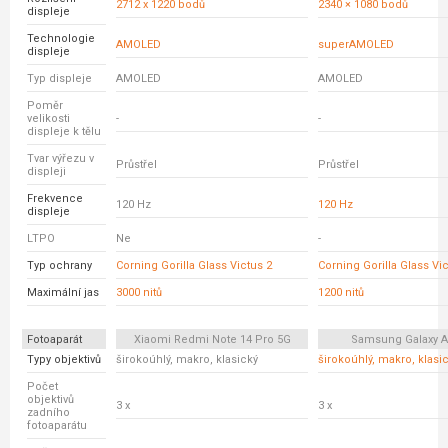
2712 x 1220 bodů
2340 × 1080 bodů
displeje
Technologie
AMOLED
superAMOLED
displeje
Typ displeje
AMOLED
AMOLED
Poměr
velikosti
-
-
displeje k tělu
Tvar výřezu v
Průstřel
Průstřel
displeji
Frekvence
120 Hz
120 Hz
displeje
LTPO
Ne
-
Typ ochrany
Corning Gorilla Glass Victus 2
Corning Gorilla Glass Vi
Maximální jas
3000 nitů
1200 nitů
Fotoaparát
Xiaomi Redmi Note 14 Pro 5G
Samsung Galaxy A
Typy objektivů
širokoúhlý, makro, klasický
širokoúhlý, makro, klasi
Počet
objektivů
3 x
3 x
zadního
fotoaparátu