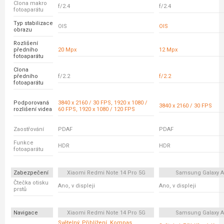
Clona makro
f/2.4
f/2.4
fotoaparátu
Typ stabilizace
OIS
OIS
obrazu
Rozlišení
předního
20 Mpx
12 Mpx
fotoaparátu
Clona
předního
f/2.2
f/2.2
fotoaparátu
Podporovaná
3840 x 2160 / 30 FPS, 1920 x 1080 /
3840 x 2160 / 30 FPS
rozlišení videa
60 FPS, 1920 x 1080 / 120 FPS
Zaostřování
PDAF
PDAF
Funkce
HDR
HDR
fotoaparátu
Zabezpečení
Xiaomi Redmi Note 14 Pro 5G
Samsung Galaxy A
Čtečka otisku
Ano, v displeji
Ano, v displeji
prstů
Navigace
Xiaomi Redmi Note 14 Pro 5G
Samsung Galaxy A
Světelný, Přiblížení, Kompas,