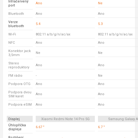
Infračervený
Ano
Ne
port
Bluetooth
Ano
Ano
Verze
5.4
5.3
bluetooth
Wi-Fi
802.11 a/b/g/n/ac/ax
802.11 a/b/g/n/ac/ax
NFC
Ano
Ano
Konektor jack
Ne
Ne
3,5mm
Stereo
Ano
Ano
reproduktory
FM rádio
-
Ne
Podpora OTG
Ano
Ano
Podpora dvou
Ano
Ano
SIM karet
Podpora eSIM
Ano
Ano
Displej
Xiaomi Redmi Note 14 Pro 5G
Samsung Galaxy A
Úhlopříčka
6.67 "
6.7 "
displeje
Rozlišení