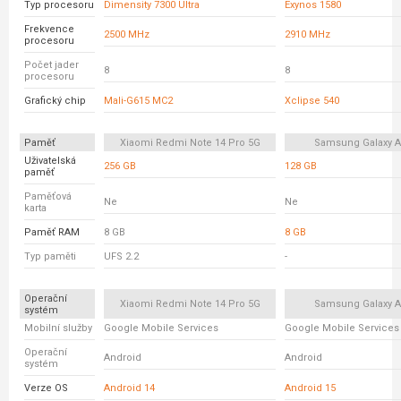
Typ procesoru
Dimensity 7300 Ultra
Exynos 1580
Frekvence
2500 MHz
2910 MHz
procesoru
Počet jader
8
8
procesoru
Grafický chip
Mali-G615 MC2
Xclipse 540
Paměť
Xiaomi Redmi Note 14 Pro 5G
Samsung Galaxy A
Uživatelská
256 GB
128 GB
paměť
Paměťová
Ne
Ne
karta
Paměť RAM
8 GB
8 GB
Typ paměti
UFS 2.2
-
Operační
Xiaomi Redmi Note 14 Pro 5G
Samsung Galaxy A
systém
Mobilní služby
Google Mobile Services
Google Mobile Services
Operační
Android
Android
systém
Verze OS
Android 14
Android 15