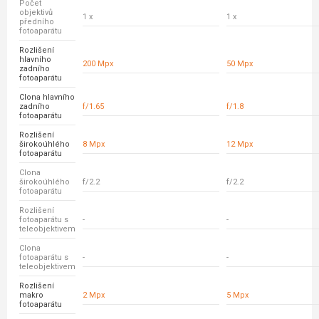
Počet
objektivů
1 x
1 x
předního
fotoaparátu
Rozlišení
hlavního
200 Mpx
50 Mpx
zadního
fotoaparátu
Clona hlavního
zadního
f/1.65
f/1.8
fotoaparátu
Rozlišení
širokoúhlého
8 Mpx
12 Mpx
fotoaparátu
Clona
širokoúhlého
f/2.2
f/2.2
fotoaparátu
Rozlišení
fotoaparátu s
-
-
teleobjektivem
Clona
fotoaparátu s
-
-
teleobjektivem
Rozlišení
makro
2 Mpx
5 Mpx
fotoaparátu