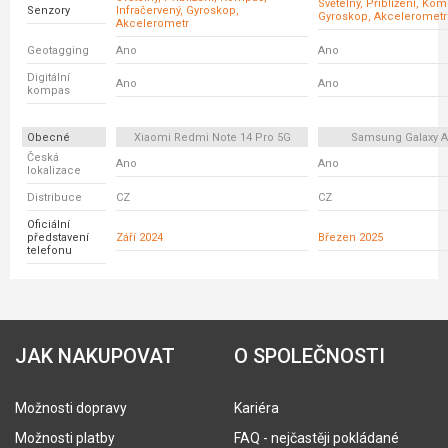
Světelný, Přiblížení, Ko
Senzory
Infračervený, Gyroskop,
Gyroskop, Akcelerometr
Akcelerometr
Geotagging
Ano
Ano
Digitální
Ano
Ano
kompas
Obecné
Xiaomi Redmi Note 14 Pro 5G
Samsung Galaxy A
Česká
Ano
Ano
lokalizace
Distribuce
CZ
CZ
Oficiální
představení
Září 2024
Březen 2025
telefonu
JAK NAKUPOVAT
O SPOLEČNOSTI
Možnosti dopravy
Kariéra
Možnosti platby
FAQ - nejčastěji pokládané