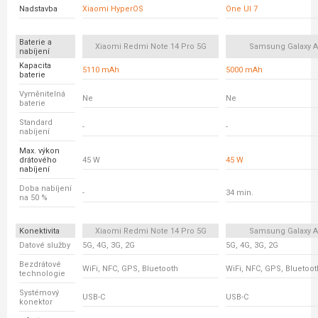
Nadstavba
Xiaomi HyperOS
One UI 7
Baterie a
Xiaomi Redmi Note 14 Pro 5G
Samsung Galaxy A
nabíjení
Kapacita
5110 mAh
5000 mAh
baterie
Vyměnitelná
Ne
Ne
baterie
Standard
-
-
nabíjení
Max. výkon
drátového
45 W
45 W
nabíjení
Doba nabíjení
-
34 min.
na 50 %
Konektivita
Xiaomi Redmi Note 14 Pro 5G
Samsung Galaxy A
Datové služby
5G, 4G, 3G, 2G
5G, 4G, 3G, 2G
Bezdrátové
WiFi, NFC, GPS, Bluetooth
WiFi, NFC, GPS, Bluetoot
technologie
Systémový
USB-C
USB-C
konektor