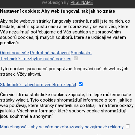
webDesign By:
PESL.NAME
Nastavení cookies: Aby web fungoval, tak jak ho znáte
Aby naše webové stránky fungovaly správně, našli jste na nich, co
hledáte, ušetřili spoustu času a nezobrazovaly se vám věci, které
Vás nezajímají, potřebujeme od Vás souhlas se zpracováním
souborů cookies, tj. malých souborů, které se ukládají ve vašem
prohlížeči.
Odmítnout vše
Podrobné nastavení
Souhlasím
Technické - nezbytně nutné cookies
Tyto cookies jsou nutné pro správné fungování našich webových
stránek. Vždy aktivní.
Statistické - abychom věděli co zlepšit
Čím víc lidí má statistické cookies zapnuté, tím lépe můžeme naše
stránky vyladit. Tyto cookies shromažďují informace o tom, jak lidé
web používají, které stránky navštívili, na co klikají. a na které odkazy
jsi klikla. Všechny informace, které soubory cookie shromažďují,
jsou souhrnné a anonymní.
Marketingové - aby se vám nezobrazovaly nezajímavé reklamy