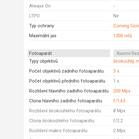
Always On
-
LTPO
Ne
Typ ochrany
Corning Gori
Maximální jas
1300 nitů
Fotoaparát
Xiaomi Red
Typy objektivů
širokoúhlý, 
Počet objektivů zadního fotoaparátu
3 x
Počet objektivů předního fotoaparátu
1 x
Rozlišení hlavního zadního fotoaparátu
200 Mpx
Clona hlavního zadního fotoaparátu
f/1.65
Rozlišení širokoúhlého fotoaparátu
8 Mpx
Clona širokoúhlého fotoaparátu
f/2.2
Rozlišení makro fotoaparátu
2 Mpx