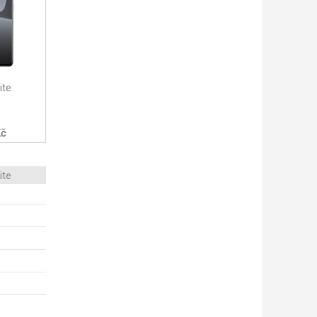
ite
Kč
ite