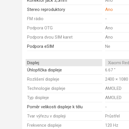
Konektor jack 3,5mm
Ano
Stereo reproduktory
Ano
FM rádio
-
Podpora OTG
Ano
Podpora dvou SIM karet
Ano
Podpora eSIM
Ne
Displej
Xiaomi Red
Úhlopříčka displeje
6.67 "
Rozlišení displeje
2400 × 1080
Technologie displeje
AMOLED
Typ displeje
AMOLED
Poměr velikosti displeje k tělu
-
Tvar výřezu v displeji
Průstřel
Frekvence displeje
120 Hz