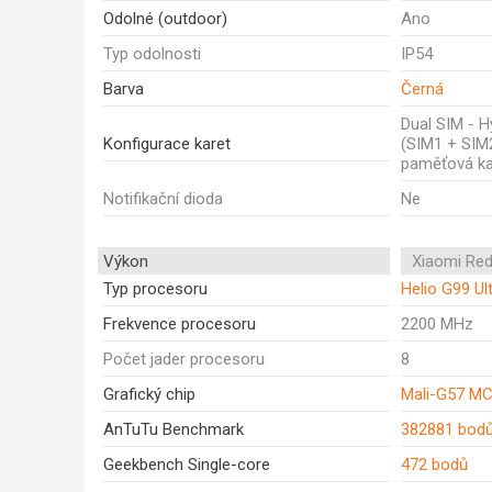
Odolné (outdoor)
Ano
Typ odolnosti
IP54
Barva
Černá
Dual SIM - Hy
Konfigurace karet
(SIM1 + SIM
paměťová ka
Notifikační dioda
Ne
Výkon
Xiaomi Red
Typ procesoru
Helio G99 Ul
Frekvence procesoru
2200 MHz
Počet jader procesoru
8
Grafický chip
Mali-G57 M
AnTuTu Benchmark
382881 bod
Geekbench Single-core
472 bodů