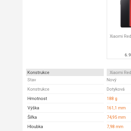
Xiaomi Red
6.9
Konstrukce
Xiaomi Red
Stav
Nový
Konstrukce
Dotyková
Hmotnost
188 g
Výška
161,1 mm
Šířka
74,95 mm
Hloubka
7,98 mm