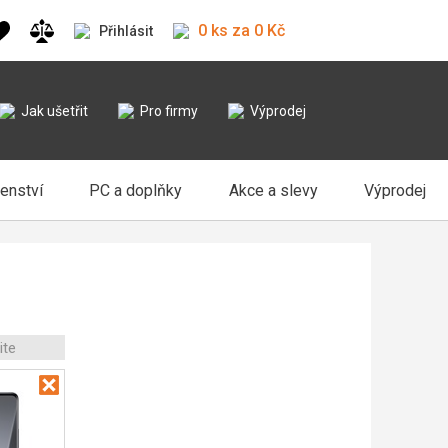
0 ks za 0 Kč
Přihlásit
Jak ušetřit
Pro firmy
Výprodej
šenství
PC a doplňky
Akce a slevy
Výprodej
ite