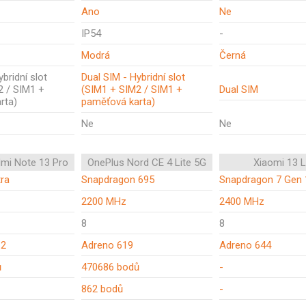
Ano
Ne
IP54
-
Modrá
Černá
bridní slot
Dual SIM - Hybridní slot
2 / SIM1 +
(SIM1 + SIM2 / SIM1 +
Dual SIM
rta)
paměťová karta)
Ne
Ne
mi Note 13 Pro
OnePlus Nord CE 4 Lite 5G
Xiaomi 13 L
tra
Snapdragon 695
Snapdragon 7 Gen 
2200 MHz
2400 MHz
8
8
C2
Adreno 619
Adreno 644
ů
470686 bodů
-
862 bodů
-