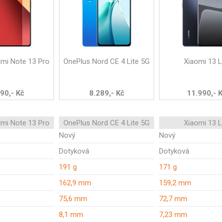
mi Note 13 Pro
OnePlus Nord CE 4 Lite 5G
Xiaomi 13 L
90,- Kč
8.289,- Kč
11.990,- 
mi Note 13 Pro
OnePlus Nord CE 4 Lite 5G
Xiaomi 13 L
Nový
Nový
Dotyková
Dotyková
191 g
171 g
162,9 mm
159,2 mm
75,6 mm
72,7 mm
8,1 mm
7,23 mm