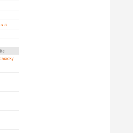
ss 5
ite
klasický