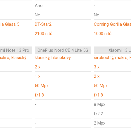
Ano
-
Ne
Ne
lla Glass 5
DT-Star2
Corning Gorilla Gla
2100 nitů
1000 nitů
mi Note 13 Pro
OnePlus Nord CE 4 Lite 5G
Xiaomi 13 L
makro, klasický
klasický, hloubkový
širokoúhlý, makro, 
2 x
3 x
1 x
2 x
50 Mpx
50 Mpx
f/1.8
f/1.8
-
8 Mpx
-
f/2.2
-
2 Mpx