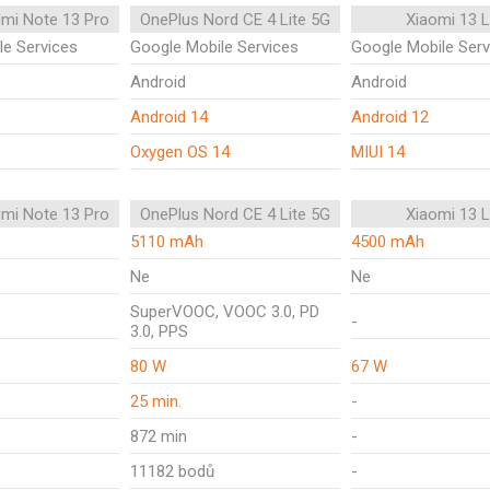
mi Note 13 Pro
OnePlus Nord CE 4 Lite 5G
Xiaomi 13 L
le Services
Google Mobile Services
Google Mobile Serv
Android
Android
Android 14
Android 12
Oxygen OS 14
MIUI 14
mi Note 13 Pro
OnePlus Nord CE 4 Lite 5G
Xiaomi 13 L
5110 mAh
4500 mAh
Ne
Ne
SuperVOOC, VOOC 3.0, PD
-
3.0, PPS
80 W
67 W
25 min.
-
872 min
-
11182 bodů
-