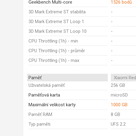
Geekbench Multi-core
1526 bodů
3D Mark Extreme ST stabilita
-
3D Mark Extreme ST Loop 1
-
3D Mark Extreme ST Loop 10
-
CPU Throttling (1h) - min
-
CPU Throttling (1h) - průměr
-
CPU Throttling (1h) - max
-
Paměť
Xiaomi Red
Uživatelská paměť
256 GB
Paměťová karta
microSD
Maximální velikost karty
1000 GB
Paměť RAM
8 GB
Typ paměti
UFS 2.2