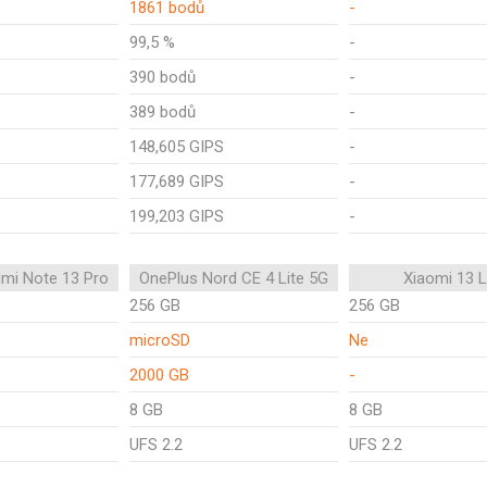
1861 bodů
-
99,5 %
-
390 bodů
-
389 bodů
-
148,605 GIPS
-
177,689 GIPS
-
199,203 GIPS
-
mi Note 13 Pro
OnePlus Nord CE 4 Lite 5G
Xiaomi 13 L
256 GB
256 GB
microSD
Ne
2000 GB
-
8 GB
8 GB
UFS 2.2
UFS 2.2