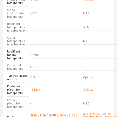
fotoaparátu
Clona
širokoúhlého
f/2.2
f/2.2
fotoaparátu
Rozlišení
fotoaparátu s
-
50 Mpx
teleobjektivem
Clona
fotoaparátu s
-
f/1.9
teleobjektivem
Rozlišení
makro
2 Mpx
-
fotoaparátu
Clona makro
f/2.4
-
fotoaparátu
Typ stabilizace
OIS
Optická
obrazu
Rozlišení
předního
16 Mpx
32 Mpx
fotoaparátu
Clona
předního
-
f/2.0
fotoaparátu
3840 x 2160 / 60 FPS, 192
3840 x 2160 / 30 FPS, 3840 x 2160 /