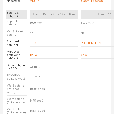
Nadstavba
MIUI 14
Xiaomi HyperOS
Baterie a
Xiaomi Redmi Note 13 Pro Plus
Xiaomi 14T
nabíjení
Kapacita
5000 mAh
5000 mAh
baterie
Vyměnitelná
Ne
Ne
baterie
Standard
PD 3.0
PD 3.0; Mi-FC 2.0
nabíjení
Max. výkon
drátového
120 W
67 W
nabíjení
Doba nabíjení
9,5 min.
-
na 50 %
PCMARK -
640 min
-
celková výdrž
Výdrž baterie
(Průchod
10908 bodů
-
webu)
Výdrž baterie
6475 bodů
-
(Editace videa)
Výdrž baterie
15534 bodů
-
(Editace textu)