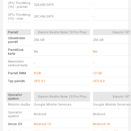
CPU Throttling
224,690 GIPS
-
(1h) - průměr
CPU Throttling
247,456 GIPS
-
(1h) - max
Paměť
Xiaomi Redmi Note 13 Pro Plus
Xiaomi 14T
Uživatelská
256 GB
256 GB
paměť
Paměťová
Ne
Ne
karta
Maximální
-
-
velikost karty
Paměť RAM
8 GB
12 GB
Typ paměti
UFS 3.1
UFS 4.0
Operační
Xiaomi Redmi Note 13 Pro Plus
Xiaomi 14T
systém
Mobilní služby
Google Mobile Services
Google Mobile Services
Operační
Android
Android
systém
Verze OS
Android 13
Android 14