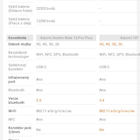
Výdrž baterie
22323 bodů
-
(Editace fotek)
Výdrž baterie
12290 bodů
-
(Práce s daty)
Konektivita
Xiaomi Redmi Note 13 Pro Plus
Xiaomi 14T
Datové služby
5G, 4G, 3G, 2G
5G, 4G, 3G, 2G
Bezdrátové
WiFi, NFC, GPS, Bluetooth
WiFi, NFC, GPS, Bluetoot
technologie
Systémový
USB-C
USB-C
konektor
Infračervený
Ano
Ano
port
Bluetooth
Ano
Ano
Verze
5.3
5.4
bluetooth
Wi-Fi
802.11 a/b/g/n/ac/ax
802.11 a/b/g/n/ac/ax
NFC
Ano
Ano
Konektor jack
Ne
Ne
3,5mm