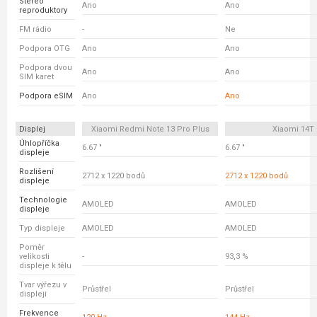
Stereo
Ano
Ano
reproduktory
FM rádio
-
Ne
Podpora OTG
Ano
Ano
Podpora dvou
Ano
Ano
SIM karet
Podpora eSIM
Ano
Ano
Displej
Xiaomi Redmi Note 13 Pro Plus
Xiaomi 14T
Úhlopříčka
6.67 "
6.67 "
displeje
Rozlišení
2712 x 1220 bodů
2712 x 1220 bodů
displeje
Technologie
AMOLED
AMOLED
displeje
Typ displeje
AMOLED
AMOLED
Poměr
velikosti
-
93,3 %
displeje k tělu
Tvar výřezu v
Průstřel
Průstřel
displeji
Frekvence