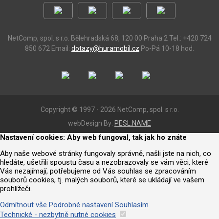
NetComp, spol. s r.o.
Bělehradská 68, 120 00 Praha 2
Tel.: +420 724
850 672
Email:
dotazy@huramobil.cz
Po-Pá 10-18 hod.
Copyright © 1997 - 2026 NetComp, spol. s r.o.
webDesign By:
PESL.NAME
Nastavení cookies: Aby web fungoval, tak jak ho znáte
Aby naše webové stránky fungovaly správně, našli jste na nich, co
hledáte, ušetřili spoustu času a nezobrazovaly se vám věci, které
Vás nezajímají, potřebujeme od Vás souhlas se zpracováním
souborů cookies, tj. malých souborů, které se ukládají ve vašem
prohlížeči.
Odmítnout vše
Podrobné nastavení
Souhlasím
Technické - nezbytně nutné cookies