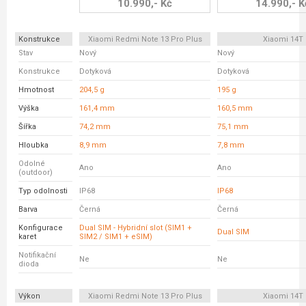
10.990,- Kč
14.990,- K
Konstrukce
Xiaomi Redmi Note 13 Pro Plus
Xiaomi 14T
Stav
Nový
Nový
Konstrukce
Dotyková
Dotyková
Hmotnost
204,5 g
195 g
Výška
161,4 mm
160,5 mm
Šířka
74,2 mm
75,1 mm
Hloubka
8,9 mm
7,8 mm
Odolné
Ano
Ano
(outdoor)
Typ odolnosti
IP68
IP68
Barva
Černá
Černá
Konfigurace
Dual SIM - Hybridní slot (SIM1 +
Dual SIM
karet
SIM2 / SIM1 + eSIM)
Notifikační
Ne
Ne
dioda
Výkon
Xiaomi Redmi Note 13 Pro Plus
Xiaomi 14T