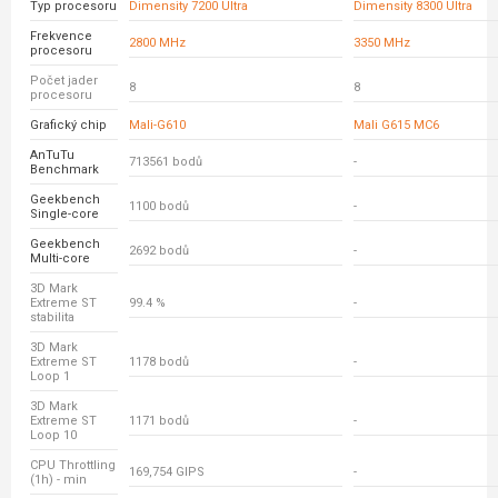
Typ procesoru
Dimensity 7200 Ultra
Dimensity 8300 Ultra
Frekvence
2800 MHz
3350 MHz
procesoru
Počet jader
8
8
procesoru
Grafický chip
Mali-G610
Mali G615 MC6
AnTuTu
713561 bodů
-
Benchmark
Geekbench
1100 bodů
-
Single-core
Geekbench
2692 bodů
-
Multi-core
3D Mark
Extreme ST
99.4 %
-
stabilita
3D Mark
Extreme ST
1178 bodů
-
Loop 1
3D Mark
Extreme ST
1171 bodů
-
Loop 10
CPU Throttling
169,754 GIPS
-
(1h) - min