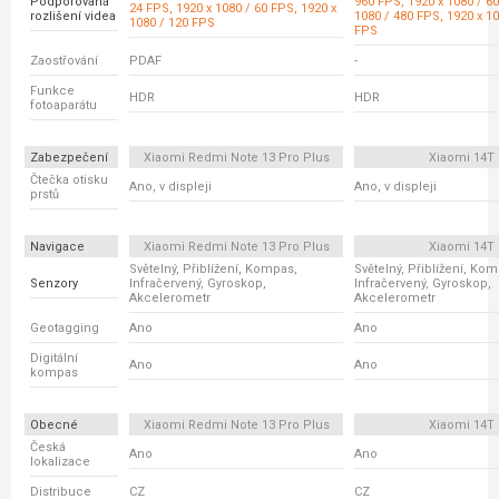
Podporovaná
960 FPS, 1920 x 1080 / 60
24 FPS, 1920 x 1080 / 60 FPS, 1920 x
rozlišení videa
1080 / 480 FPS, 1920 x 10
1080 / 120 FPS
FPS
Zaostřování
PDAF
-
Funkce
HDR
HDR
fotoaparátu
Zabezpečení
Xiaomi Redmi Note 13 Pro Plus
Xiaomi 14T
Čtečka otisku
Ano, v displeji
Ano, v displeji
prstů
Navigace
Xiaomi Redmi Note 13 Pro Plus
Xiaomi 14T
Světelný, Přiblížení, Kompas,
Světelný, Přiblížení, Ko
Senzory
Infračervený, Gyroskop,
Infračervený, Gyroskop,
Akcelerometr
Akcelerometr
Geotagging
Ano
Ano
Digitální
Ano
Ano
kompas
Obecné
Xiaomi Redmi Note 13 Pro Plus
Xiaomi 14T
Česká
Ano
Ano
lokalizace
Distribuce
CZ
CZ