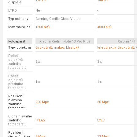
120 Hz
144 Hz
displeje
LTPO
Ne
-
Typ ochrany
Corning Gorilla Glass Victus
-
Maximální jas
1800 nitů
4000 nitů
Fotoaparát
Xiaomi Redmi Note 13 Pro Plus
Xiaomi 14T
Typy objektivů
širokoúhlý, makro, klasický
teleobjektiv, širokoúhlý, 
Počet
objektivů
3 x
3 x
zadního
fotoaparátu
Počet
objektivů
1 x
1 x
předního
fotoaparátu
Rozlišení
hlavního
200 Mpx
50 Mpx
zadního
fotoaparátu
Clona hlavního
zadního
f/1.65
f/1.7
fotoaparátu
Rozlišení
širokoúhlého
8 Mpx
12 Mpx