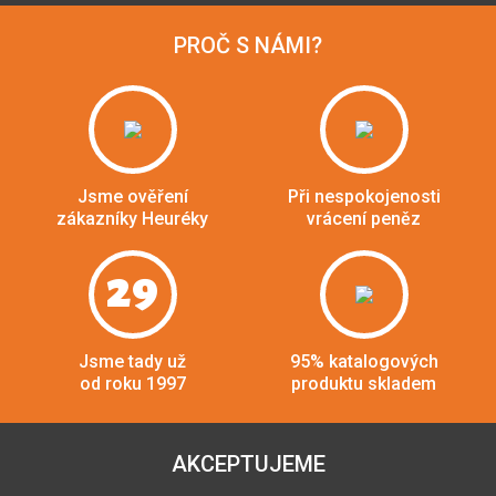
PROČ S NÁMI?
Jsme ověření
Při nespokojenosti
zákazníky Heuréky
vrácení peněz
29
Jsme tady už
95% katalogových
od roku 1997
produktu skladem
AKCEPTUJEME