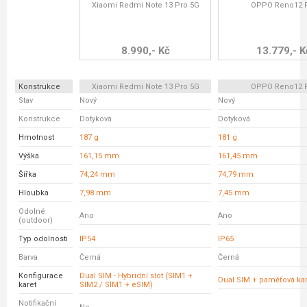
Xiaomi Redmi Note 13 Pro 5G
OPPO Reno12 
8.990,- Kč
13.779,- K
Konstrukce
Xiaomi Redmi Note 13 Pro 5G
OPPO Reno12 
Stav
Nový
Nový
Konstrukce
Dotyková
Dotyková
Hmotnost
187 g
181 g
Výška
161,15 mm
161,45 mm
Šířka
74,24 mm
74,79 mm
Hloubka
7,98 mm
7,45 mm
Odolné
Ano
Ano
(outdoor)
Typ odolnosti
IP54
IP65
Barva
Černá
Černá
Konfigurace
Dual SIM - Hybridní slot (SIM1 +
Dual SIM + paměťová kar
karet
SIM2 / SIM1 + eSIM)
Notifikační