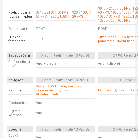
fotoaparátu
3840 x 2160 / 30 FPS, 192
Podporovaná
3840 x 2160 / 30 FPS, 1920 x 1080 /
60 FPS, 1920 x 1080 / 480
rozlišení videa
60 FPS, 1920 x 1080 / 120 FPS
1080 / 30 FPS, 1920 x 108
1280 x 720 / 960 FPS
Zaostřování
PDAF
PDAF
Funkce
Time-lapse, Slow motion
HDR
fotoaparátu
panorama, Noční mód, H
Zabezpečení
Xiaomi Redmi Note 13 Pro 5G
OPPO Reno12 
Čtečka otisku
Ano, v displeji
Ano, v displeji
prstů
Navigace
Xiaomi Redmi Note 13 Pro 5G
OPPO Reno12 
Světelný, Přiblížení, Kompas,
Senzory
Infračervený, Gyroskop,
Kompas, Gyroskop, Akc
Akcelerometr
Geotagging
Ano
-
Digitální
Ano
-
kompas
Obecné
Xiaomi Redmi Note 13 Pro 5G
OPPO Reno12 
Česká
Ano
Ano