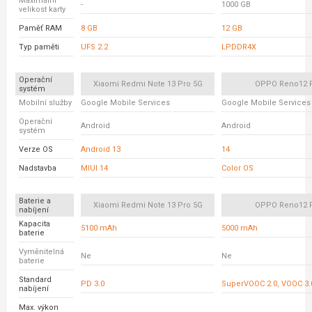
Maximální
-
1000 GB
velikost karty
Paměť RAM
8 GB
12 GB
Typ paměti
UFS 2.2
LPDDR4X
Operační
Xiaomi Redmi Note 13 Pro 5G
OPPO Reno12 
systém
Mobilní služby
Google Mobile Services
Google Mobile Services
Operační
Android
Android
systém
Verze OS
Android 13
14
Nadstavba
MIUI 14
Color OS
Baterie a
Xiaomi Redmi Note 13 Pro 5G
OPPO Reno12 
nabíjení
Kapacita
5100 mAh
5000 mAh
baterie
Vyměnitelná
Ne
Ne
baterie
Standard
PD 3.0
SuperVOOC 2.0, VOOC 3.0
nabíjení
Max. výkon