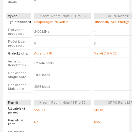
Ne
-
dioda
Výkon
Xiaomi Redmi Note 13 Pro 5G
OPPO Reno12 
Typ procesoru
Snapdragon 7s Gen 2
Dimensity 7300 Energy
Frekvence
2400 MHz
-
procesoru
Počet jader
8
8
procesoru
Grafický chip
Adreno 710
Mali-G615 MC2
AnTuTu
523746 bodů
-
Benchmark
Geekbench
1002 bodů
-
Single-core
Geekbench
2893 bodů
-
Multi-core
Paměť
Xiaomi Redmi Note 13 Pro 5G
OPPO Reno12 
Uživatelská
256 GB
512 GB
paměť
Paměťová
Ne
Ano
karta