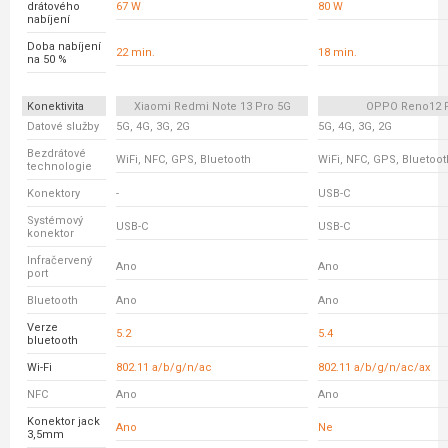
drátového
67 W
80 W
nabíjení
Doba nabíjení
22 min.
18 min.
na 50 %
Konektivita
Xiaomi Redmi Note 13 Pro 5G
OPPO Reno12 
Datové služby
5G, 4G, 3G, 2G
5G, 4G, 3G, 2G
Bezdrátové
WiFi, NFC, GPS, Bluetooth
WiFi, NFC, GPS, Bluetoot
technologie
Konektory
-
USB-C
Systémový
USB-C
USB-C
konektor
Infračervený
Ano
Ano
port
Bluetooth
Ano
Ano
Verze
5.2
5.4
bluetooth
Wi-Fi
802.11 a/b/g/n/ac
802.11 a/b/g/n/ac/ax
NFC
Ano
Ano
Konektor jack
Ano
Ne
3,5mm