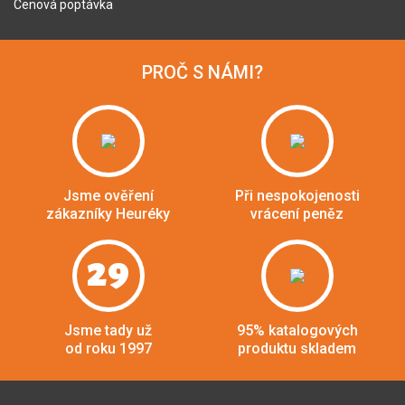
Cenová poptávka
PROČ S NÁMI?
Jsme ověření
Při nespokojenosti
zákazníky Heuréky
vrácení peněz
29
Jsme tady už
95% katalogových
od roku 1997
produktu skladem