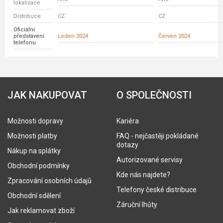
lokalizace
Distribuce
CZ
CZ
Oficiální
představení
Leden 2024
Červen 2024
telefonu
JAK NAKUPOVAT
O SPOLEČNOSTI
Možnosti dopravy
Kariéra
Možnosti platby
FAQ - nejčastěji pokládané
dotazy
Nákup na splátky
Autorizované servisy
Obchodní podmínky
Kde nás najdete?
Zpracování osobních údajů
Telefony české distribuce
Obchodní sdělení
Záruční lhůty
Jak reklamovat zboží