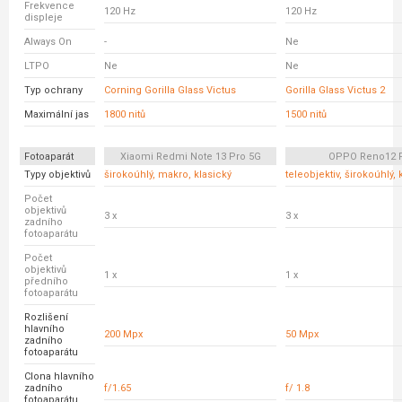
Frekvence
120 Hz
120 Hz
displeje
Always On
-
Ne
LTPO
Ne
Ne
Typ ochrany
Corning Gorilla Glass Victus
Gorilla Glass Victus 2
Maximální jas
1800 nitů
1500 nitů
Fotoaparát
Xiaomi Redmi Note 13 Pro 5G
OPPO Reno12 
Typy objektivů
širokoúhlý, makro, klasický
teleobjektiv, širokoúhlý, 
Počet
objektivů
3 x
3 x
zadního
fotoaparátu
Počet
objektivů
1 x
1 x
předního
fotoaparátu
Rozlišení
hlavního
200 Mpx
50 Mpx
zadního
fotoaparátu
Clona hlavního
zadního
f/1.65
f/ 1.8
fotoaparátu