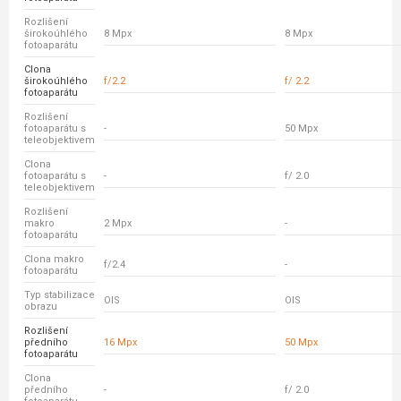
Rozlišení
širokoúhlého
8 Mpx
8 Mpx
fotoaparátu
Clona
širokoúhlého
f/2.2
f/ 2.2
fotoaparátu
Rozlišení
fotoaparátu s
-
50 Mpx
teleobjektivem
Clona
fotoaparátu s
-
f/ 2.0
teleobjektivem
Rozlišení
makro
2 Mpx
-
fotoaparátu
Clona makro
f/2.4
-
fotoaparátu
Typ stabilizace
OIS
OIS
obrazu
Rozlišení
předního
16 Mpx
50 Mpx
fotoaparátu
Clona
předního
-
f/ 2.0