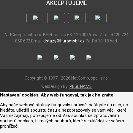
AKCEPTUJEME
NetComp, spol. s r.o.
Bělehradská 68, 120 00 Praha 2
Tel.: +420 724
850 672
Email:
dotazy@huramobil.cz
Po-Pá 10-18 hod.
Copyright © 1997 - 2026 NetComp, spol. s r.o.
webDesign By:
PESL.NAME
Nastavení cookies: Aby web fungoval, tak jak ho znáte
Aby naše webové stránky fungovaly správně, našli jste na nich, co
hledáte, ušetřili spoustu času a nezobrazovaly se vám věci, které
Vás nezajímají, potřebujeme od Vás souhlas se zpracováním
souborů cookies, tj. malých souborů, které se ukládají ve vašem
prohlížeči.