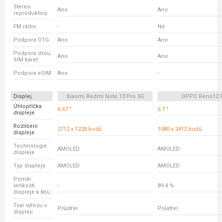
Stereo
Ano
Ano
reproduktory
FM rádio
-
Ne
Podpora OTG
Ano
Ano
Podpora dvou
Ano
Ano
SIM karet
Podpora eSIM
Ano
-
Displej
Xiaomi Redmi Note 13 Pro 5G
OPPO Reno12 
Úhlopříčka
6.67 "
6.7 "
displeje
Rozlišení
2712 x 1220 bodů
1080 x 2412 bodů
displeje
Technologie
AMOLED
AMOLED
displeje
Typ displeje
AMOLED
AMOLED
Poměr
velikosti
-
89.4 %
displeje k tělu
Tvar výřezu v
Průstřel
Průstřel
displeji