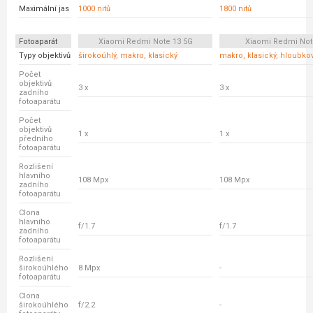
Maximální jas
1000 nitů
1800 nitů
Fotoaparát
Xiaomi Redmi Note 13 5G
Xiaomi Redmi Not
Typy objektivů
širokoúhlý, makro, klasický
makro, klasický, hloubko
Počet
objektivů
3 x
3 x
zadního
fotoaparátu
Počet
objektivů
1 x
1 x
předního
fotoaparátu
Rozlišení
hlavního
108 Mpx
108 Mpx
zadního
fotoaparátu
Clona
hlavního
f/1.7
f/1.7
zadního
fotoaparátu
Rozlišení
širokoúhlého
8 Mpx
-
fotoaparátu
Clona
širokoúhlého
f/2.2
-