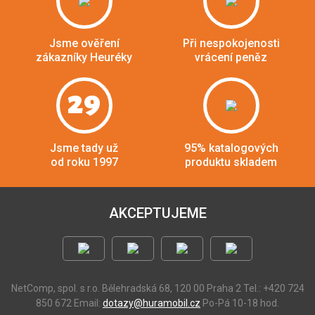
Jsme ověření
Při nespokojenosti
zákazníky Heuréky
vrácení peněz
29
Jsme tady už
95% katalogových
od roku 1997
produktu skladem
AKCEPTUJEME
NetComp, spol. s r.o.
Bělehradská 68, 120 00 Praha 2
Tel.: +420 724
850 672
Email:
dotazy@huramobil.cz
Po-Pá 10-18 hod.