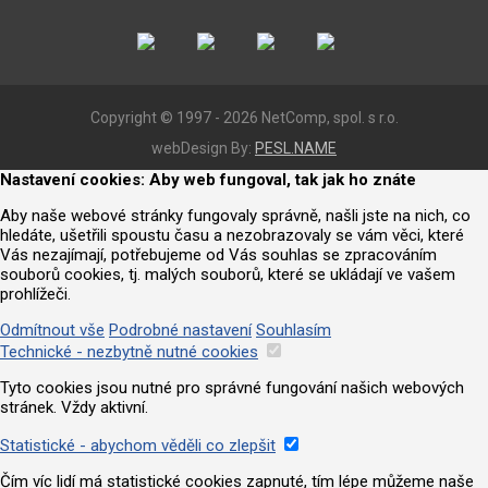
Copyright © 1997 - 2026 NetComp, spol. s r.o.
webDesign By:
PESL.NAME
Nastavení cookies: Aby web fungoval, tak jak ho znáte
Aby naše webové stránky fungovaly správně, našli jste na nich, co
hledáte, ušetřili spoustu času a nezobrazovaly se vám věci, které
Vás nezajímají, potřebujeme od Vás souhlas se zpracováním
souborů cookies, tj. malých souborů, které se ukládají ve vašem
prohlížeči.
Odmítnout vše
Podrobné nastavení
Souhlasím
Technické - nezbytně nutné cookies
Tyto cookies jsou nutné pro správné fungování našich webových
stránek. Vždy aktivní.
Statistické - abychom věděli co zlepšit
Čím víc lidí má statistické cookies zapnuté, tím lépe můžeme naše