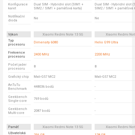
Konfigurace
Dual SIM - Hybridní slot (SIM1 +
Dual SIM - Hybridní slot 
karet
SIM2 / SIM1 + paměťová karta)
SIM2 / SIM1 + paměťová k
Notifikační
Ne
Ne
dioda
Výkon
Xiaomi Redmi Note 13 5G
Xiaomi Redmi Not
Typ
Dimensity 6080
Helio G99 Ultra
procesoru
Frekvence
2400 MHz
2200 MHz
procesoru
Počet jader
8
8
procesoru
Grafický chip
Mali-G57 MC2
Mali-G57 MC2
AnTuTu
448036 bodů
-
Benchmark
Geekbench
769 bodů
-
Single-core
Geekbench
2087 bodů
-
Multi-core
Paměť
Xiaomi Redmi Note 13 5G
Xiaomi Redmi Not
Uživatelská
256 GB
128 GB