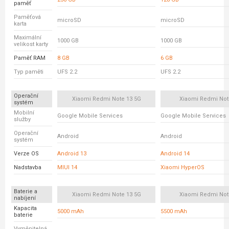
paměť
Paměťová
microSD
microSD
karta
Maximální
1000 GB
1000 GB
velikost karty
Paměť RAM
8 GB
6 GB
Typ paměti
UFS 2.2
UFS 2.2
Operační
Xiaomi Redmi Note 13 5G
Xiaomi Redmi Not
systém
Mobilní
Google Mobile Services
Google Mobile Services
služby
Operační
Android
Android
systém
Verze OS
Android 13
Android 14
Nadstavba
MIUI 14
Xiaomi HyperOS
Baterie a
Xiaomi Redmi Note 13 5G
Xiaomi Redmi Not
nabíjení
Kapacita
5000 mAh
5500 mAh
baterie
Vyměnitelná