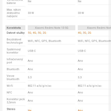
Ne
Ne
baterie
Max. výkon
drátového
33 W
33 W
nabíjení
Konektivita
Xiaomi Redmi Note 13 5G
Xiaomi Redmi Not
Datové služby
5G, 4G, 3G, 2G
4G, 3G, 2G
Bezdrátové
WiFi, NFC, GPS, Bluetooth
WiFi, NFC, GPS, Bluetoot
technologie
Systémový
USB-C
USB-C
konektor
Infračervený
Ano
Ano
port
Bluetooth
Ano
Ano
Verze
5.3
5.3
bluetooth
Wi-Fi
802.11 a/b/g/n/ac
802.11 a/b/g/n/ac
NFC
Ano
Ano
Konektor jack
Ano
Ano
3,5mm
Stereo
Ne
Ano