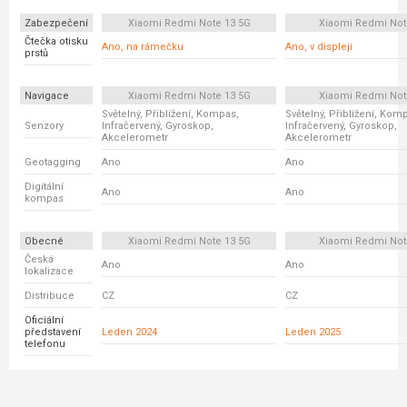
Zabezpečení
Xiaomi Redmi Note 13 5G
Xiaomi Redmi Not
Čtečka otisku
Ano, na rámečku
Ano, v displeji
prstů
Navigace
Xiaomi Redmi Note 13 5G
Xiaomi Redmi Not
Světelný, Přiblížení, Kompas,
Světelný, Přiblížení, Kom
Senzory
Infračervený, Gyroskop,
Infračervený, Gyroskop,
Akcelerometr
Akcelerometr
Geotagging
Ano
Ano
Digitální
Ano
Ano
kompas
Obecné
Xiaomi Redmi Note 13 5G
Xiaomi Redmi Not
Česká
Ano
Ano
lokalizace
Distribuce
CZ
CZ
Oficiální
představení
Leden 2024
Leden 2025
telefonu