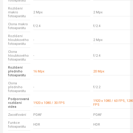
fotoaparátu
Rozlišení
makro
2 Mpx
2 Mpx
fotoaparátu
Clona makro
f/2.4
f/2.4
fotoaparátu
Rozlišení
hloubkového
-
2 Mpx
fotoaparátu
Clona
hloubkového
-
f/2.4
fotoaparátu
Rozlišení
předního
16 Mpx
20 Mpx
fotoaparátu
Clona
předního
-
f/2.2
fotoaparátu
Podporovaná
1920 x 1080 / 60 FPS, 1280
rozlišení
1920 x 1080 / 30 FPS
FPS
videa
Zaostřování
PDAF
PDAF
Funkce
HDR
HDR
fotoaparátu