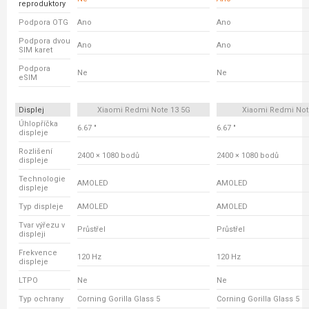
reproduktory
Podpora OTG
Ano
Ano
Podpora dvou
Ano
Ano
SIM karet
Podpora
Ne
Ne
eSIM
Displej
Xiaomi Redmi Note 13 5G
Xiaomi Redmi Not
Úhlopříčka
6.67 "
6.67 "
displeje
Rozlišení
2400 × 1080 bodů
2400 × 1080 bodů
displeje
Technologie
AMOLED
AMOLED
displeje
Typ displeje
AMOLED
AMOLED
Tvar výřezu v
Průstřel
Průstřel
displeji
Frekvence
120 Hz
120 Hz
displeje
LTPO
Ne
Ne
Typ ochrany
Corning Gorilla Glass 5
Corning Gorilla Glass 5