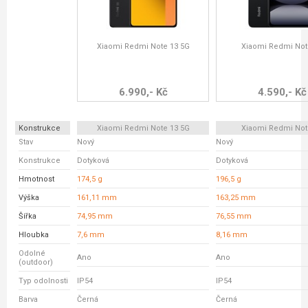
Xiaomi Redmi Note 13 5G
Xiaomi Redmi Not
6.990,- Kč
4.590,- Kč
Konstrukce
Xiaomi Redmi Note 13 5G
Xiaomi Redmi Not
Stav
Nový
Nový
Konstrukce
Dotyková
Dotyková
Hmotnost
174,5 g
196,5 g
Výška
161,11 mm
163,25 mm
Šířka
74,95 mm
76,55 mm
Hloubka
7,6 mm
8,16 mm
Odolné
Ano
Ano
(outdoor)
Typ odolnosti
IP54
IP54
Barva
Černá
Černá