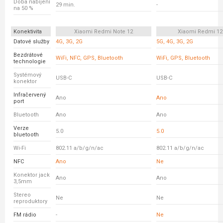
Doba nabíjení
29 min.
-
na 50 %
Konektivita
Xiaomi Redmi Note 12
Xiaomi Redmi 12
Datové služby
4G, 3G, 2G
5G, 4G, 3G, 2G
Bezdrátové
WiFi, NFC, GPS, Bluetooth
WiFi, GPS, Bluetooth
technologie
Systémový
USB-C
USB-C
konektor
Infračervený
Ano
Ano
port
Bluetooth
Ano
Ano
Verze
5.0
5.0
bluetooth
Wi-Fi
802.11 a/b/g/n/ac
802.11 a/b/g/n/ac
NFC
Ano
Ne
Konektor jack
Ano
Ano
3,5mm
Stereo
Ne
Ne
reproduktory
FM rádio
-
Ne