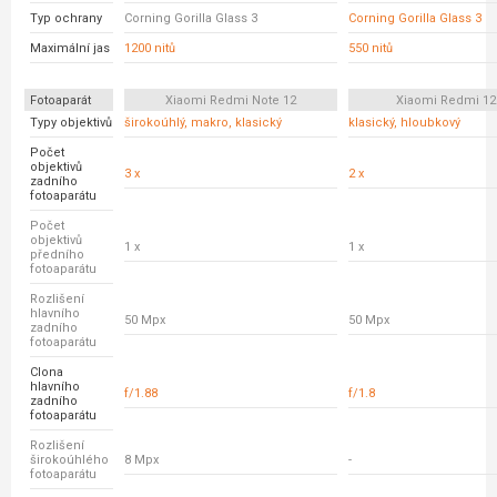
Typ ochrany
Corning Gorilla Glass 3
Corning Gorilla Glass 3
Maximální jas
1200 nitů
550 nitů
Fotoaparát
Xiaomi Redmi Note 12
Xiaomi Redmi 12
Typy objektivů
širokoúhlý, makro, klasický
klasický, hloubkový
Počet
objektivů
3 x
2 x
zadního
fotoaparátu
Počet
objektivů
1 x
1 x
předního
fotoaparátu
Rozlišení
hlavního
50 Mpx
50 Mpx
zadního
fotoaparátu
Clona
hlavního
f/1.88
f/1.8
zadního
fotoaparátu
Rozlišení
širokoúhlého
8 Mpx
-
fotoaparátu