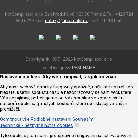
NetComp, spol. s r.o.
Bělehradská 68, 120 00 Praha 2
Tel.: +420 724
850 672
Email:
dotazy@huramobil.cz
Po-Pá 10-18 hod.
Copyright © 1997 - 2026 NetComp, spol. s r.o.
webDesign By:
PESL.NAME
Nastavení cookies: Aby web fungoval, tak jak ho znáte
Aby naše webové stránky fungovaly správně, našli jste na nich, co
hledáte, ušetřili spoustu času a nezobrazovaly se vám věci, které
Vás nezajímají, potřebujeme od Vás souhlas se zpracováním
souborů cookies, tj. malých souborů, které se ukládají ve vašem
prohlížeči.
Odmítnout vše
Podrobné nastavení
Souhlasím
Technické - nezbytně nutné cookies
Tyto cookies jsou nutné pro správné fungování našich webových