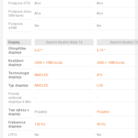
Podpora OTG
Ano
Ano
Podpora dvou
Ano
Ano
SIM karet
Podpora
Ne
Ne
eSIM
Displej
Xiaomi Redmi Note 12
Xiaomi Redmi 12
Úhlopříčka
6.67 "
6.79 "
displeje
Rozlišení
2400 × 1080 bodů
2460 × 1080 bodů
displeje
Technologie
AMOLED
IPS
displeje
Typ displeje
AMOLED
LCD
Poměr
velikosti
-
-
displeje k tělu
Tvar výřezu v
Průstřel
Průstřel
displeji
Frekvence
120 Hz
90 Hz
displeje
LTPO
Ne
Ne