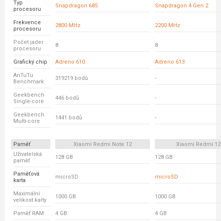
Typ
Snapdragon 685
Snapdragon 4 Gen 2
procesoru
Frekvence
2800 MHz
2200 MHz
procesoru
Počet jader
8
8
procesoru
Grafický chip
Adreno 610
Adreno 613
AnTuTu
319219 bodů
-
Benchmark
Geekbench
446 bodů
-
Single-core
Geekbench
1441 bodů
-
Multi-core
Paměť
Xiaomi Redmi Note 12
Xiaomi Redmi 12
Uživatelská
128 GB
128 GB
paměť
Paměťová
microSD
microSD
karta
Maximální
1000 GB
1000 GB
velikost karty
Paměť RAM
4 GB
4 GB