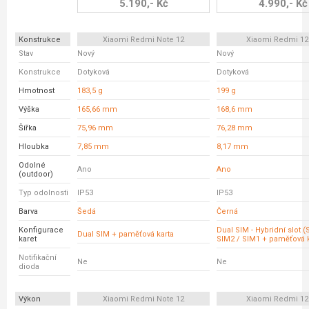
5.190,- Kč
4.990,- Kč
Konstrukce
Xiaomi Redmi Note 12
Xiaomi Redmi 12
Stav
Nový
Nový
Konstrukce
Dotyková
Dotyková
Hmotnost
183,5 g
199 g
Výška
165,66 mm
168,6 mm
Šířka
75,96 mm
76,28 mm
Hloubka
7,85 mm
8,17 mm
Odolné
Ano
Ano
(outdoor)
Typ odolnosti
IP53
IP53
Barva
Šedá
Černá
Konfigurace
Dual SIM - Hybridní slot 
Dual SIM + paměťová karta
karet
SIM2 / SIM1 + paměťová k
Notifikační
Ne
Ne
dioda
Výkon
Xiaomi Redmi Note 12
Xiaomi Redmi 12