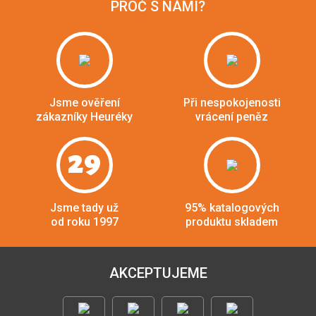
PROČ S NÁMI?
Jsme ověření
Při nespokojenosti
zákazníky Heuréky
vrácení peněz
29
Jsme tady už
95% katalogových
od roku 1997
produktu skladem
AKCEPTUJEME