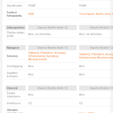
Zaostřování
PDAF
PDAF
Funkce
HDR
Time-lapse, Noční mód,
fotoaparátu
Zabezpečení
Xiaomi Redmi Note 12
Xiaomi Redmi 12
Čtečka otisku
Ano, na rámečku
Ano, na rámečku
prstů
Navigace
Xiaomi Redmi Note 12
Xiaomi Redmi 12
Světelný, Přiblížení, Kompas,
Světelný, Přiblížení, Kom
Senzory
Infračervený, Gyroskop,
Infračervený, Akcelerome
Akcelerometr
Geotagging
Ano
Ano
Digitální
Ano
Ano
kompas
Obecné
Xiaomi Redmi Note 12
Xiaomi Redmi 12
Česká
Ano
Ano
lokalizace
Distribuce
CZ
CZ
Oficiální