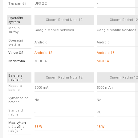
Typ paměti
UFS 2.2
-
Operační
Xiaomi Redmi Note 12
Xiaomi Redmi 12
systém
Mobilní
Google Mobile Services
Google Mobile Services
služby
Operační
Android
Android
systém
Verze OS
Android 12
Android 13
Nadstavba
MIUI 14
MIUI 14
Baterie a
Xiaomi Redmi Note 12
Xiaomi Redmi 12
nabíjení
Kapacita
5000 mAh
5000 mAh
baterie
Vyměnitelná
Ne
Ne
baterie
Standard
-
PD
nabíjení
Max. výkon
drátového
33 W
18 W
nabíjení