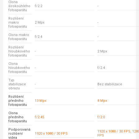
Clona
širokoúhlého
f/2.2
-
fotoaparátu
Rozlišení
makro
2 Mpx
-
fotoaparátu
Clona makro
f/2.4
-
fotoaparátu
Rozlišení
hloubkového
-
2 Mpx
fotoaparátu
Clona
hloubkového
-
f/2.4
fotoaparátu
Typ
stabilizace
-
Bez stabilizace
obrazu
Rozlišení
předního
13 Mpx
8 Mpx
fotoaparátu
Clona
předního
f/2.45
f/2.0
fotoaparátu
Podporovaná
1920 x 1080 / 30 FPS, 1280
rozlišení
1920 x 1080 / 30 FPS
FPS
videa