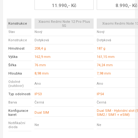
11.990,- Kč
8.990,- Kč
Xiaomi Redmi Note 12 Pro Plus
Konstrukce
Xiaomi Redmi Note 13
5G
Stav
Nový
Nový
Konstrukce
Dotyková
Dotyková
Hmotnost
208,4 g
187 g
Výška
162,9 mm
161,15 mm
Šířka
76 mm
74,24 mm
Hloubka
8,98 mm
7,98 mm
Odolné
Ano
Ano
(outdoor)
Typ odolnosti
IP53
IP54
Barva
Černá
Černá
Konfigurace
Dual SIM - Hybridní slot 
Dual SIM
karet
SIM2 / SIM1 + eSIM)
Notifikační
Ne
Ne
dioda