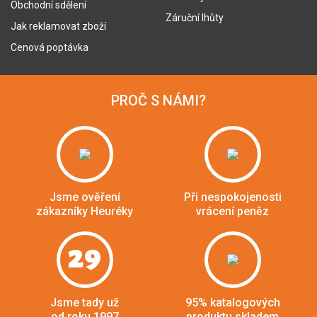
Obchodní sdělení
Záruční lhůty
Jak reklamovat zboží
Cenová poptávka
PROČ S NÁMI?
Jsme ověření
Při nespokojenosti
zákazníky Heuréky
vrácení peněz
29
Jsme tady už
95% katalogových
od roku 1997
produktu skladem