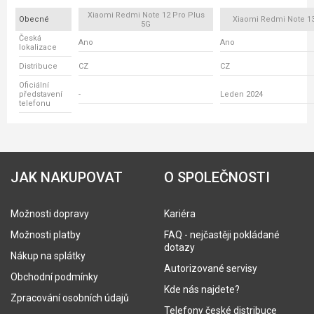
Xiaomi Redmi Note 12 Pro Plus
Obecné
Xiaomi Redmi Note 13
5G
Česká
Ano
Ano
lokalizace
Distribuce
CZ
CZ
Oficiální
představení
-
Leden 2024
telefonu
JAK NAKUPOVAT
O SPOLEČNOSTI
Možnosti dopravy
Kariéra
Možnosti platby
FAQ - nejčastěji pokládané
dotazy
Nákup na splátky
Autorizované servisy
Obchodní podmínky
Kde nás najdete?
Zpracování osobních údajů
Telefony české distribuce