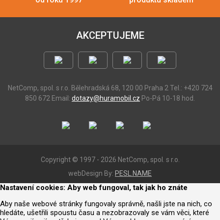
AKCEPTUJEME
NetComp, spol. s r.o.
Bělehradská 68, 120 00 Praha 2
Tel.: +420 724
850 672
Email:
dotazy@huramobil.cz
Po-Pá 10-18 hod.
Copyright © 1997 - 2026 NetComp, spol. s r.o.
webDesign By:
PESL.NAME
Nastavení cookies: Aby web fungoval, tak jak ho znáte
Aby naše webové stránky fungovaly správně, našli jste na nich, co
hledáte, ušetřili spoustu času a nezobrazovaly se vám věci, které