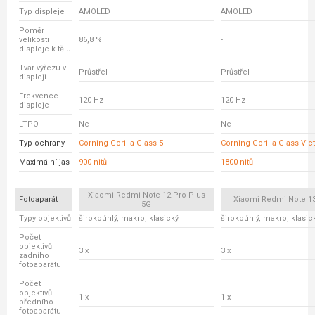
Typ displeje
AMOLED
AMOLED
Poměr
velikosti
86,8 %
-
displeje k tělu
Tvar výřezu v
Průstřel
Průstřel
displeji
Frekvence
120 Hz
120 Hz
displeje
LTPO
Ne
Ne
Typ ochrany
Corning Gorilla Glass 5
Corning Gorilla Glass Vic
Maximální jas
900 nitů
1800 nitů
Xiaomi Redmi Note 12 Pro Plus
Fotoaparát
Xiaomi Redmi Note 13
5G
Typy objektivů
širokoúhlý, makro, klasický
širokoúhlý, makro, klasic
Počet
objektivů
3 x
3 x
zadního
fotoaparátu
Počet
objektivů
1 x
1 x
předního
fotoaparátu