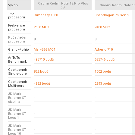
Xiaomi Redmi Note 12 Pro Plus
Výkon
Xiaomi Redmi Note 13
5G
Typ
Dimensity 1080
Snapdragon 7s Gen 2
procesoru
Frekvence
2600 MHz
2400 MHz
procesoru
Počet jader
8
8
procesoru
Grafický chip
Mali-G68 MC4
Adreno 710
AnTuTu
498710 bodů
523746 bodů
Benchmark
Geekbench
822 bodů
1002 bodů
Single-core
Geekbench
4852 bodů
2893 bodů
Multi-core
3D Mark
Extreme ST
-
-
stabilita
3D Mark
Extreme ST
-
-
Loop 1
3D Mark
Extreme ST
-
-
Loop 10