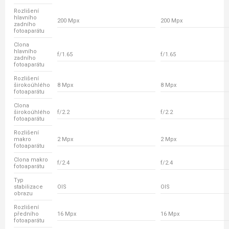
Rozlišení
hlavního
200 Mpx
200 Mpx
zadního
fotoaparátu
Clona
hlavního
f/1.65
f/1.65
zadního
fotoaparátu
Rozlišení
širokoúhlého
8 Mpx
8 Mpx
fotoaparátu
Clona
širokoúhlého
f/2.2
f/2.2
fotoaparátu
Rozlišení
makro
2 Mpx
2 Mpx
fotoaparátu
Clona makro
f/2.4
f/2.4
fotoaparátu
Typ
stabilizace
OIS
OIS
obrazu
Rozlišení
předního
16 Mpx
16 Mpx
fotoaparátu