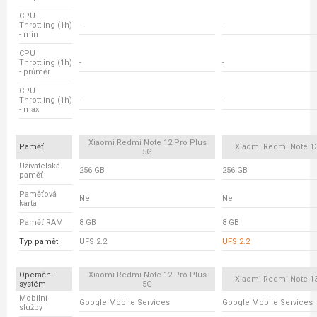
CPU
Throttling (1h)
-
-
- min
CPU
Throttling (1h)
-
-
- průměr
CPU
Throttling (1h)
-
-
- max
Xiaomi Redmi Note 12 Pro Plus
Paměť
Xiaomi Redmi Note 13
5G
Uživatelská
256 GB
256 GB
paměť
Paměťová
Ne
Ne
karta
Paměť RAM
8 GB
8 GB
Typ paměti
UFS 2.2
UFS 2.2
Operační
Xiaomi Redmi Note 12 Pro Plus
Xiaomi Redmi Note 13
systém
5G
Mobilní
Google Mobile Services
Google Mobile Services
služby