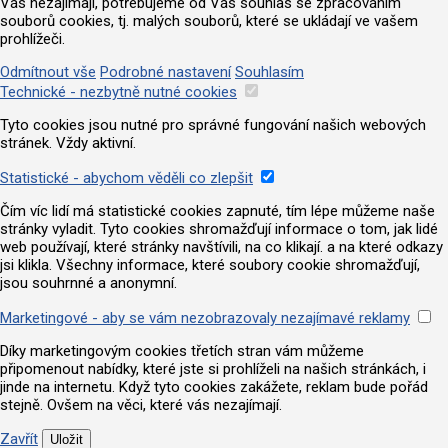
Vás nezajímají, potřebujeme od Vás souhlas se zpracováním
souborů cookies, tj. malých souborů, které se ukládají ve vašem
prohlížeči.
Odmítnout vše
Podrobné nastavení
Souhlasím
Technické - nezbytně nutné cookies
Tyto cookies jsou nutné pro správné fungování našich webových
stránek. Vždy aktivní.
Statistické - abychom věděli co zlepšit
Čím víc lidí má statistické cookies zapnuté, tím lépe můžeme naše
stránky vyladit. Tyto cookies shromažďují informace o tom, jak lidé
web používají, které stránky navštívili, na co klikají. a na které odkazy
jsi klikla. Všechny informace, které soubory cookie shromažďují,
jsou souhrnné a anonymní.
Marketingové - aby se vám nezobrazovaly nezajímavé reklamy
Díky marketingovým cookies třetích stran vám můžeme
připomenout nabídky, které jste si prohlíželi na našich stránkách, i
jinde na internetu. Když tyto cookies zakážete, reklam bude pořád
stejně. Ovšem na věci, které vás nezajímají.
Zavřít
Uložit