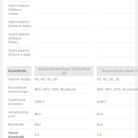
Výdrž baterie
(Editace
-
-
videa)
Výdrž baterie
-
-
(Editace textu)
Výdrž baterie
(Editace
-
-
fotek)
Výdrž baterie
-
-
(Práce s daty)
Xiaomi Redmi Note 12 Pro Plus
Konektivita
Xiaomi Redmi Note 13
5G
Datové služby
5G, 4G, 3G, 2G
5G, 4G, 3G, 2G
Bezdrátové
WiFi, NFC, GPS, Bluetooth
WiFi, NFC, GPS, Bluetoot
technologie
Systémový
USB-C
USB-C
konektor
Infračervený
Ano
Ano
port
Bluetooth
Ano
Ano
Verze
5.2
5.2
bluetooth