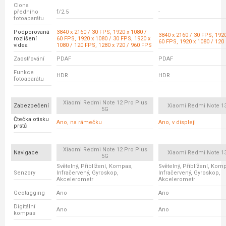
Clona
předního
f/2.5
-
fotoaparátu
Podporovaná
3840 x 2160 / 30 FPS, 1920 x 1080 /
3840 x 2160 / 30 FPS, 1920
rozlišení
60 FPS, 1920 x 1080 / 30 FPS, 1920 x
60 FPS, 1920 x 1080 / 120
videa
1080 / 120 FPS, 1280 x 720 / 960 FPS
Zaostřování
PDAF
PDAF
Funkce
HDR
HDR
fotoaparátu
Xiaomi Redmi Note 12 Pro Plus
Zabezpečení
Xiaomi Redmi Note 13
5G
Čtečka otisku
Ano, na rámečku
Ano, v displeji
prstů
Xiaomi Redmi Note 12 Pro Plus
Navigace
Xiaomi Redmi Note 13
5G
Světelný, Přiblížení, Kompas,
Světelný, Přiblížení, Kom
Senzory
Infračervený, Gyroskop,
Infračervený, Gyroskop,
Akcelerometr
Akcelerometr
Geotagging
Ano
Ano
Digitální
Ano
Ano
kompas