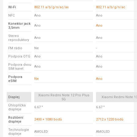
Wi-Fi
802.11 a/b/g/n/ac/ax
802.11 a/b/g/n/ac
NFC
Ano
Ano
Konektor jack
Ano
Ano
3,5mm
Stereo
Ano
Ano
reproduktory
FM rádio
Ne
-
Podpora OTG
Ano
Ano
Podpora dvou
Ano
Ano
SIM karet
Podpora
Ne
Ano
eSIM
Xiaomi Redmi Note 12 Pro Plus
Displej
Xiaomi Redmi Note 13
5G
Úhlopříčka
6.67 "
6.67 "
displeje
Rozlišení
2400 × 1080 bodů
2712 x 1220 bodů
displeje
Technologie
AMOLED
AMOLED
displeje