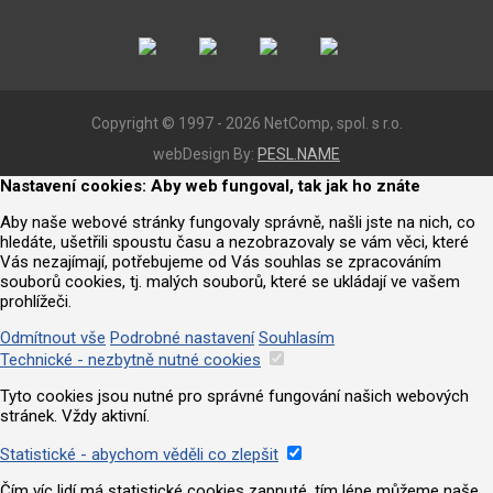
Copyright © 1997 - 2026 NetComp, spol. s r.o.
webDesign By:
PESL.NAME
Nastavení cookies: Aby web fungoval, tak jak ho znáte
Aby naše webové stránky fungovaly správně, našli jste na nich, co
hledáte, ušetřili spoustu času a nezobrazovaly se vám věci, které
Vás nezajímají, potřebujeme od Vás souhlas se zpracováním
souborů cookies, tj. malých souborů, které se ukládají ve vašem
prohlížeči.
Odmítnout vše
Podrobné nastavení
Souhlasím
Technické - nezbytně nutné cookies
Tyto cookies jsou nutné pro správné fungování našich webových
stránek. Vždy aktivní.
Statistické - abychom věděli co zlepšit
Čím víc lidí má statistické cookies zapnuté, tím lépe můžeme naše