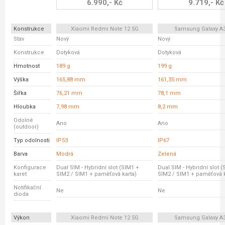
6.990,- Kč
9.719,- Kč
Konstrukce
Xiaomi Redmi Note 12 5G
Samsung Galaxy A
Stav
Nový
Nový
Konstrukce
Dotyková
Dotyková
Hmotnost
189 g
199 g
Výška
165,88 mm
161,35 mm
Šířka
76,21 mm
78,1 mm
Hloubka
7,98 mm
8,2 mm
Odolné
Ano
Ano
(outdoor)
Typ odolnosti
IP53
IP67
Barva
Modrá
Zelená
Konfigurace
Dual SIM - Hybridní slot (SIM1 +
Dual SIM - Hybridní slot 
karet
SIM2 / SIM1 + paměťová karta)
SIM2 / SIM1 + paměťová k
Notifikační
Ne
Ne
dioda
Výkon
Xiaomi Redmi Note 12 5G
Samsung Galaxy A