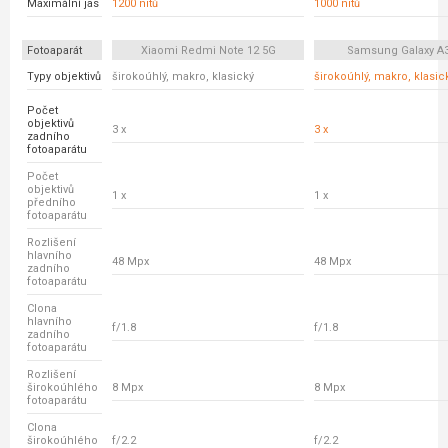
Maximální jas
1200 nitů
1000 nitů
Fotoaparát
Xiaomi Redmi Note 12 5G
Samsung Galaxy A
Typy objektivů
širokoúhlý, makro, klasický
širokoúhlý, makro, klasic
Počet
objektivů
3 x
3 x
zadního
fotoaparátu
Počet
objektivů
1 x
1 x
předního
fotoaparátu
Rozlišení
hlavního
48 Mpx
48 Mpx
zadního
fotoaparátu
Clona
hlavního
f/1.8
f/1.8
zadního
fotoaparátu
Rozlišení
širokoúhlého
8 Mpx
8 Mpx
fotoaparátu
Clona
širokoúhlého
f/2.2
f/2.2