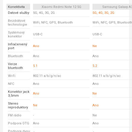
Konektivita
Xiaomi Redmi Note 12 5G
Samsung Galaxy A
Datové služby
5G, 4G, 3G, 2G
5G, 4G, 3G, 2G
Bezdrátové
WiFi, NFC, GPS, Bluetooth
WiFi, NFC, GPS, Bluetoot
technologie
Systémový
USB-C
USB-C
konektor
Infračervený
Ano
Ne
port
Bluetooth
Ano
Ano
Verze
5.1
5.2
bluetooth
Wi-Fi
802.11 a/b/g/n/ac
802.11 a/b/g/n/ac
NFC
Ano
Ano
Konektor jack
Ano
Ne
3,5mm
Stereo
Ne
Ano
reproduktory
FM rádio
-
Ne
Podpora OTG
Ano
Ano
Podpora dvou