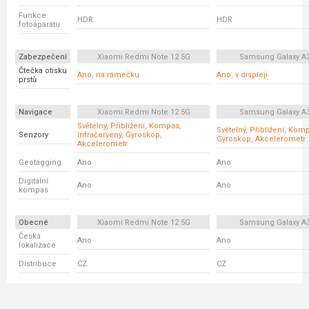
Funkce
HDR
HDR
fotoaparátu
Zabezpečení
Xiaomi Redmi Note 12 5G
Samsung Galaxy A
Čtečka otisku
Ano, na rámečku
Ano, v displeji
prstů
Navigace
Xiaomi Redmi Note 12 5G
Samsung Galaxy A
Světelný, Přiblížení, Kompas,
Světelný, Přiblížení, Kom
Senzory
Infračervený, Gyroskop,
Gyroskop, Akcelerometr
Akcelerometr
Geotagging
Ano
Ano
Digitální
Ano
Ano
kompas
Obecné
Xiaomi Redmi Note 12 5G
Samsung Galaxy A
Česká
Ano
Ano
lokalizace
Distribuce
CZ
CZ