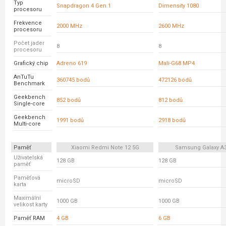
Typ
Snapdragon 4 Gen 1
Dimensity 1080
procesoru
Frekvence
2000 MHz
2600 MHz
procesoru
Počet jader
8
8
procesoru
Grafický chip
Adreno 619
Mali-G68 MP4
AnTuTu
360745 bodů
472126 bodů
Benchmark
Geekbench
852 bodů
812 bodů
Single-core
Geekbench
1991 bodů
2918 bodů
Multi-core
Paměť
Xiaomi Redmi Note 12 5G
Samsung Galaxy A
Uživatelská
128 GB
128 GB
paměť
Paměťová
microSD
microSD
karta
Maximální
1000 GB
1000 GB
velikost karty
Paměť RAM
4 GB
6 GB