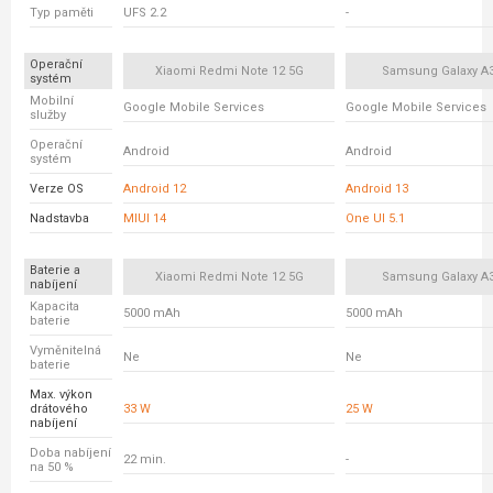
Typ paměti
UFS 2.2
-
Operační
Xiaomi Redmi Note 12 5G
Samsung Galaxy A
systém
Mobilní
Google Mobile Services
Google Mobile Services
služby
Operační
Android
Android
systém
Verze OS
Android 12
Android 13
Nadstavba
MIUI 14
One UI 5.1
Baterie a
Xiaomi Redmi Note 12 5G
Samsung Galaxy A
nabíjení
Kapacita
5000 mAh
5000 mAh
baterie
Vyměnitelná
Ne
Ne
baterie
Max. výkon
drátového
33 W
25 W
nabíjení
Doba nabíjení
22 min.
-
na 50 %