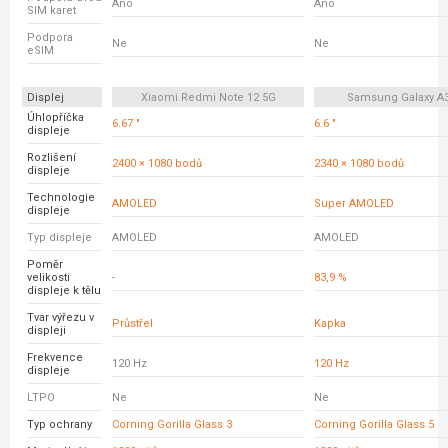
Ano
Ano
SIM karet
Podpora
Ne
Ne
eSIM
Displej
Xiaomi Redmi Note 12 5G
Samsung Galaxy A
Úhlopříčka
6.67 "
6.6 "
displeje
Rozlišení
2400 × 1080 bodů
2340 × 1080 bodů
displeje
Technologie
AMOLED
Super AMOLED
displeje
Typ displeje
AMOLED
AMOLED
Poměr
velikosti
-
83,9 %
displeje k tělu
Tvar výřezu v
Průstřel
Kapka
displeji
Frekvence
120 Hz
120 Hz
displeje
LTPO
Ne
Ne
Typ ochrany
Corning Gorilla Glass 3
Corning Gorilla Glass 5