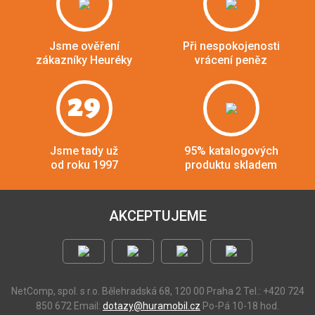
Jsme ověření
Při nespokojenosti
zákazníky Heuréky
vrácení peněz
29
Jsme tady už
95% katalogových
od roku 1997
produktu skladem
AKCEPTUJEME
NetComp, spol. s r.o.
Bělehradská 68, 120 00 Praha 2
Tel.: +420 724
850 672
Email:
dotazy@huramobil.cz
Po-Pá 10-18 hod.