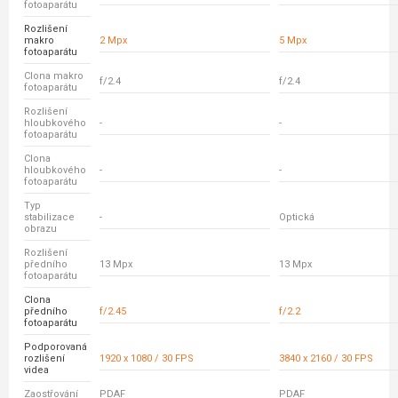
fotoaparátu
Rozlišení
makro
2 Mpx
5 Mpx
fotoaparátu
Clona makro
f/2.4
f/2.4
fotoaparátu
Rozlišení
hloubkového
-
-
fotoaparátu
Clona
hloubkového
-
-
fotoaparátu
Typ
stabilizace
-
Optická
obrazu
Rozlišení
předního
13 Mpx
13 Mpx
fotoaparátu
Clona
předního
f/2.45
f/2.2
fotoaparátu
Podporovaná
rozlišení
1920 x 1080 / 30 FPS
3840 x 2160 / 30 FPS
videa
Zaostřování
PDAF
PDAF