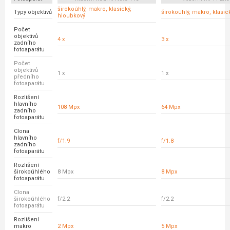
širokoúhlý, makro, klasický,
Typy objektivů
širokoúhlý, makro, klasic
hloubkový
Počet
objektivů
4 x
3 x
zadního
fotoaparátu
Počet
objektivů
1 x
1 x
předního
fotoaparátu
Rozlišení
hlavního
108 Mpx
64 Mpx
zadního
fotoaparátu
Clona
hlavního
f/1.9
f/1.8
zadního
fotoaparátu
Rozlišení
širokoúhlého
8 Mpx
8 Mpx
fotoaparátu
Clona
širokoúhlého
f/2.2
f/2.2
fotoaparátu
Rozlišení
makro
2 Mpx
5 Mpx