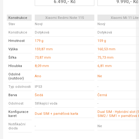
6.490,- Kč
9.990,- Kč
Konstrukce
Xiaomi Redmi Note 11S
Xiaomi Mi 11 Lite
Stav
Nový
Nový
Konstrukce
Dotyková
Dotyková
Hmotnost
179 g
159 g
Výška
159,87 mm
160,53 mm
Šířka
73,87 mm
75,73 mm
Hloubka
8,09 mm
6,81 mm
Odolné
Ano
Ne
(outdoor)
Typ odolnosti
IP53
-
Barva
Šedá
Černá
Odolnost
Stříkající voda
-
Konfigurace
Dual SIM - Hybridní slot 
Dual SIM + paměťová karta
karet
SIM2 / SIM1 + paměťová k
Notifikační
-
Ne
dioda