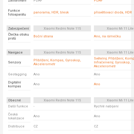
Zaostřování
PDAF
PDAF
Funkce
panorama, HDR, blesk
přisvětlovací dioda, HDR
fotoaparátu
Zabezpečení
Xiaomi Redmi Note 11S
Xiaomi Mi 11 Lite
Čtečka otisku
Boční strana
Ano, na rámečku
prstů
Navigace
Xiaomi Redmi Note 11S
Xiaomi Mi 11 Lite
Světelný, Přiblížení, Kom
Přiblížení, Kompas, Gyroskop,
Senzory
Infračervený, Gyroskop,
Akcelerometr
Akcelerometr
Geotagging
Ano
Ano
Digitální
Ano
Ano
kompas
Obecné
Xiaomi Redmi Note 11S
Xiaomi Mi 11 Lite
Další funkce
-
Rychlé nabíjení
Česká
Ano
Ano
lokalizace
Distribuce
CZ
CZ