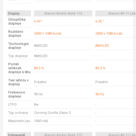
Displej
Xiaomi Redmi Note 11S
Xiaomi Mi 11 Lite
Úhlopříčka
6.43 "
6.55 "
displeje
Rozlišení
2400 × 1080 bodů
2400 x 1080 bodů
displeje
Technologie
AMOLED
AMOLED
displeje
Typ displeje
AMOLED
-
Poměr
velikosti
84,5 %
85,3 %
displeje k tělu
Tvar výřezu v
Průstřel
Průstřel
displeji
Frekvence
90 Hz
90 Hz
displeje
LTPO
Ne
-
Typ ochrany
Corning Gorilla Glass 3
-
Maximální jas
1000 nitů
-
Fotoaparát
Xiaomi Redmi Note 11S
Xiaomi Mi 11 Lite