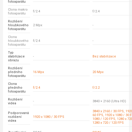
fotoaparátu
Clona makro
f/2.4
f/2.4
fotoaparátu
Rozlišení
hloubkového
2 Mpx
-
fotoaparátu
Clona
hloubkového
f/2.4
-
fotoaparátu
Typ
stabilizace
-
Bez stabilizace
obrazu
Rozlišení
předního
16 Mpx
20 Mpx
fotoaparátu
Clona
předního
f/2.4
f/2.2
fotoaparátu
Rozlišení
-
3840 × 2160 (Ultra HD)
videa
3840 x 2160 / 30 FPS, 1920
Podporovaná
60 FPS, 1920 x 1080 / 30 
rozlišení
1920 x 1080 / 30 FPS
1080 / 120 FPS, 1280 x 72
videa
1280 x 720 / 120 FPS