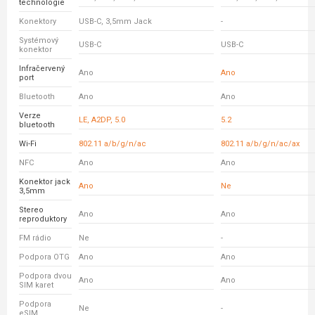
technologie
Konektory
USB-C, 3,5mm Jack
-
Systémový
USB-C
USB-C
konektor
Infračervený
Ano
Ano
port
Bluetooth
Ano
Ano
Verze
LE, A2DP, 5.0
5.2
bluetooth
Wi-Fi
802.11 a/b/g/n/ac
802.11 a/b/g/n/ac/ax
NFC
Ano
Ano
Konektor jack
Ano
Ne
3,5mm
Stereo
Ano
Ano
reproduktory
FM rádio
Ne
-
Podpora OTG
Ano
Ano
Podpora dvou
Ano
Ano
SIM karet
Podpora
Ne
-
eSIM