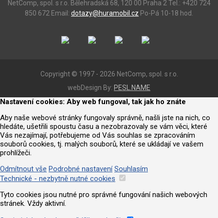
NetComp, spol. s r.o.
Bělehradská 68, 120 00 Praha 2
Tel.: +420 724
850 672
Email:
dotazy@huramobil.cz
Po-Pá 10-18 hod.
Copyright © 1997 - 2026 NetComp, spol. s r.o.
webDesign By:
PESL.NAME
Nastavení cookies: Aby web fungoval, tak jak ho znáte
Aby naše webové stránky fungovaly správně, našli jste na nich, co
hledáte, ušetřili spoustu času a nezobrazovaly se vám věci, které
Vás nezajímají, potřebujeme od Vás souhlas se zpracováním
souborů cookies, tj. malých souborů, které se ukládají ve vašem
prohlížeči.
Odmítnout vše
Podrobné nastavení
Souhlasím
Technické - nezbytně nutné cookies
Tyto cookies jsou nutné pro správné fungování našich webových
stránek. Vždy aktivní.