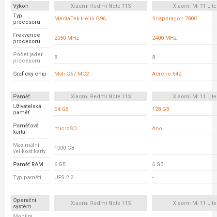
Výkon
Xiaomi Redmi Note 11S
Xiaomi Mi 11 Lite
Typ
MediaTek Helio G96
Snapdragon 780G
procesoru
Frekvence
2050 MHz
2400 MHz
procesoru
Počet jader
8
8
procesoru
Grafický chip
Mali-G57 MC2
Adreno 642
Paměť
Xiaomi Redmi Note 11S
Xiaomi Mi 11 Lite
Uživatelská
64 GB
128 GB
paměť
Paměťová
microSD
Ano
karta
Maximální
1000 GB
-
velikost karty
Paměť RAM
6 GB
6 GB
Typ paměti
UFS 2.2
-
Operační
Xiaomi Redmi Note 11S
Xiaomi Mi 11 Lite
systém
Mobilní