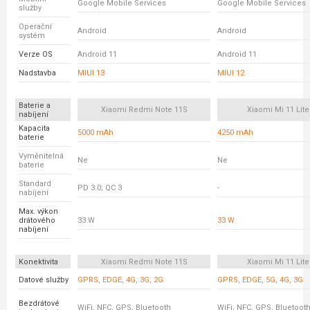
Google Mobile Services
Google Mobile Services
služby
Operační
Android
Android
systém
Verze OS
Android 11
Android 11
Nadstavba
MIUI 13
MIUI 12
Baterie a
Xiaomi Redmi Note 11S
Xiaomi Mi 11 Lite
nabíjení
Kapacita
5000 mAh
4250 mAh
baterie
Vyměnitelná
Ne
Ne
baterie
Standard
PD 3.0; QC 3
-
nabíjení
Max. výkon
drátového
33 W
33 W
nabíjení
Konektivita
Xiaomi Redmi Note 11S
Xiaomi Mi 11 Lite
Datové služby
GPRS, EDGE, 4G, 3G, 2G
GPRS, EDGE, 5G, 4G, 3G
Bezdrátové
WiFi, NFC, GPS, Bluetooth
WiFi, NFC, GPS, Bluetoot