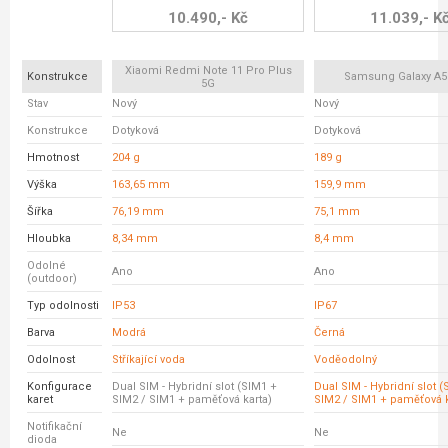
10.490,- Kč
11.039,- K
Xiaomi Redmi Note 11 Pro Plus
Konstrukce
Samsung Galaxy A5
5G
Stav
Nový
Nový
Konstrukce
Dotyková
Dotyková
Hmotnost
204 g
189 g
Výška
163,65 mm
159,9 mm
Šířka
76,19 mm
75,1 mm
Hloubka
8,34 mm
8,4 mm
Odolné
Ano
Ano
(outdoor)
Typ odolnosti
IP53
IP67
Barva
Modrá
Černá
Odolnost
Stříkající voda
Voděodolný
Konfigurace
Dual SIM - Hybridní slot (SIM1 +
Dual SIM - Hybridní slot 
karet
SIM2 / SIM1 + paměťová karta)
SIM2 / SIM1 + paměťová k
Notifikační
Ne
Ne
dioda