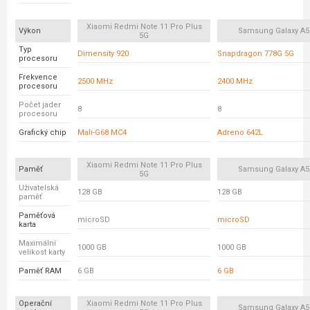
Xiaomi Redmi Note 11 Pro Plus
Výkon
Samsung Galaxy A5
5G
Typ
Dimensity 920
Snapdragon 778G 5G
procesoru
Frekvence
2500 MHz
2400 MHz
procesoru
Počet jader
8
8
procesoru
Grafický chip
Mali-G68 MC4
Adreno 642L
Xiaomi Redmi Note 11 Pro Plus
Paměť
Samsung Galaxy A5
5G
Uživatelská
128 GB
128 GB
paměť
Paměťová
microSD
microSD
karta
Maximální
1000 GB
1000 GB
velikost karty
Paměť RAM
6 GB
6 GB
Operační
Xiaomi Redmi Note 11 Pro Plus
Samsung Galaxy A5