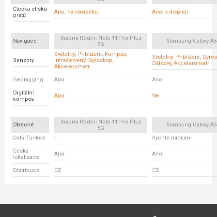
Čtečka otisku
Ano, na rámečku
Ano, v displeji
prstů
Xiaomi Redmi Note 11 Pro Plus
Navigace
Samsung Galaxy A5
5G
Světelný, Přiblížení, Kompas,
Světelný, Přiblížení, Gyro
Senzory
Infračervený, Gyroskop,
Dálkový, Akcelerometr
Akcelerometr
Geotagging
Ano
Ano
Digitální
Ano
Ne
kompas
Xiaomi Redmi Note 11 Pro Plus
Obecné
Samsung Galaxy A5
5G
Další funkce
-
Rychlé nabíjení
Česká
Ano
Ano
lokalizace
Distribuce
CZ
CZ