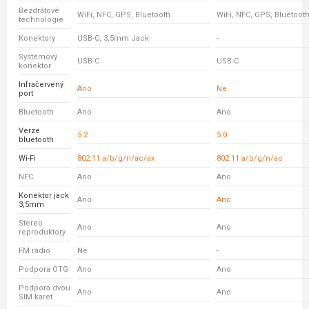
Bezdrátové
WiFi, NFC, GPS, Bluetooth
WiFi, NFC, GPS, Bluetoot
technologie
Konektory
USB-C, 3,5mm Jack
-
Systémový
USB-C
USB-C
konektor
Infračervený
Ano
Ne
port
Bluetooth
Ano
Ano
Verze
5.2
5.0
bluetooth
Wi-Fi
802.11 a/b/g/n/ac/ax
802.11 a/b/g/n/ac
NFC
Ano
Ano
Konektor jack
Ano
Ano
3,5mm
Stereo
Ano
Ano
reproduktory
FM rádio
Ne
-
Podpora OTG
Ano
Ano
Podpora dvou
Ano
Ano
SIM karet