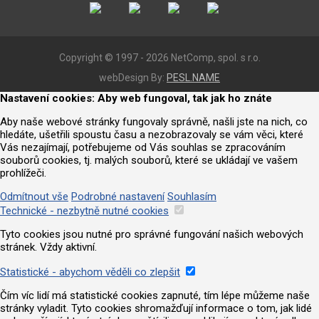
Copyright © 1997 - 2026 NetComp, spol. s r.o.
webDesign By:
PESL.NAME
Nastavení cookies: Aby web fungoval, tak jak ho znáte
Aby naše webové stránky fungovaly správně, našli jste na nich, co
hledáte, ušetřili spoustu času a nezobrazovaly se vám věci, které
Vás nezajímají, potřebujeme od Vás souhlas se zpracováním
souborů cookies, tj. malých souborů, které se ukládají ve vašem
prohlížeči.
Odmítnout vše
Podrobné nastavení
Souhlasím
Technické - nezbytně nutné cookies
Tyto cookies jsou nutné pro správné fungování našich webových
stránek. Vždy aktivní.
Statistické - abychom věděli co zlepšit
Čím víc lidí má statistické cookies zapnuté, tím lépe můžeme naše
stránky vyladit. Tyto cookies shromažďují informace o tom, jak lidé