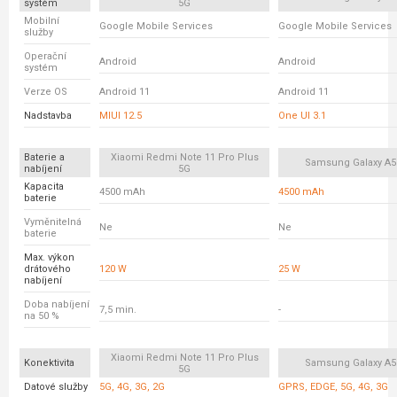
systém
5G
Mobilní
Google Mobile Services
Google Mobile Services
služby
Operační
Android
Android
systém
Verze OS
Android 11
Android 11
Nadstavba
MIUI 12.5
One UI 3.1
Baterie a
Xiaomi Redmi Note 11 Pro Plus
Samsung Galaxy A5
nabíjení
5G
Kapacita
4500 mAh
4500 mAh
baterie
Vyměnitelná
Ne
Ne
baterie
Max. výkon
drátového
120 W
25 W
nabíjení
Doba nabíjení
7,5 min.
-
na 50 %
Xiaomi Redmi Note 11 Pro Plus
Konektivita
Samsung Galaxy A5
5G
Datové služby
5G, 4G, 3G, 2G
GPRS, EDGE, 5G, 4G, 3G