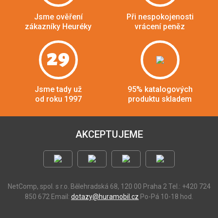
Jsme ověření
Při nespokojenosti
zákazníky Heuréky
vrácení peněz
29
Jsme tady už
95% katalogových
od roku 1997
produktu skladem
AKCEPTUJEME
NetComp, spol. s r.o.
Bělehradská 68, 120 00 Praha 2
Tel.: +420 724
850 672
Email:
dotazy@huramobil.cz
Po-Pá 10-18 hod.