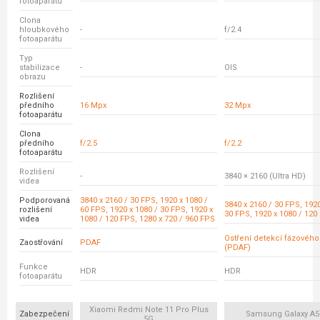
fotoaparátu
Clona
hloubkového
-
f/2.4
fotoaparátu
Typ
stabilizace
-
OIS
obrazu
Rozlišení
předního
16 Mpx
32 Mpx
fotoaparátu
Clona
předního
f/2.5
f/2.2
fotoaparátu
Rozlišení
-
3840 × 2160 (Ultra HD)
videa
Podporovaná
3840 x 2160 / 30 FPS, 1920 x 1080 /
3840 x 2160 / 30 FPS, 1920
rozlišení
60 FPS, 1920 x 1080 / 30 FPS, 1920 x
30 FPS, 1920 x 1080 / 120
videa
1080 / 120 FPS, 1280 x 720 / 960 FPS
Ostření detekcí fázovéh
Zaostřování
PDAF
(PDAF)
Funkce
HDR
HDR
fotoaparátu
Xiaomi Redmi Note 11 Pro Plus
Zabezpečení
Samsung Galaxy A5
5G