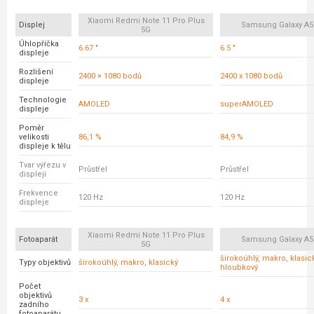
Xiaomi Redmi Note 11 Pro Plus
Displej
Samsung Galaxy A5
5G
Úhlopříčka
6.67 "
6.5 "
displeje
Rozlišení
2400 × 1080 bodů
2400 x 1080 bodů
displeje
Technologie
AMOLED
superAMOLED
displeje
Poměr
velikosti
86,1 %
84,9 %
displeje k tělu
Tvar výřezu v
Průstřel
Průstřel
displeji
Frekvence
120 Hz
120 Hz
displeje
Xiaomi Redmi Note 11 Pro Plus
Fotoaparát
Samsung Galaxy A5
5G
širokoúhlý, makro, klasick
Typy objektivů
širokoúhlý, makro, klasický
hloubkový
Počet
objektivů
3 x
4 x
zadního
fotoaparátu