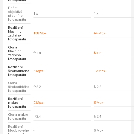
Počet
objektivů
1 x
1 x
předního
fotoaparátu
Rozlišení
hlavního
108 Mpx
64 Mpx
zadního
fotoaparátu
Clona
hlavního
f/1.8
f/1.8
zadního
fotoaparátu
Rozlišení
širokoúhlého
8 Mpx
12 Mpx
fotoaparátu
Clona
širokoúhlého
f/2.2
f/2.2
fotoaparátu
Rozlišení
makro
2 Mpx
5 Mpx
fotoaparátu
Clona makro
f/2.4
f/2.4
fotoaparátu
Rozlišení
hloubkového
-
5 Mpx