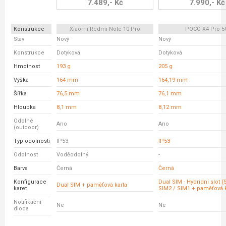
7.489,- Kč
7.990,- Kč
Konstrukce
Xiaomi Redmi Note 10 Pro
POCO X4 Pro 5
Stav
Nový
Nový
Konstrukce
Dotyková
Dotyková
Hmotnost
193 g
205 g
Výška
164 mm
164,19 mm
Šířka
76,5 mm
76,1 mm
Hloubka
8,1 mm
8,12 mm
Odolné
Ano
Ano
(outdoor)
Typ odolnosti
IP53
IP53
Odolnost
Voděodolný
-
Barva
Černá
Černá
Konfigurace
Dual SIM - Hybridní slot 
Dual SIM + paměťová karta
karet
SIM2 / SIM1 + paměťová k
Notifikační
Ne
Ne
dioda