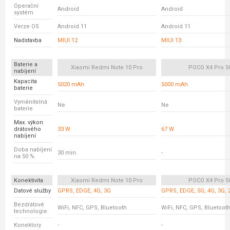
Operační
Android
Android
systém
Verze OS
Android 11
Android 11
Nadstavba
MIUI 12
MIUI 13
Baterie a
Xiaomi Redmi Note 10 Pro
POCO X4 Pro 5
nabíjení
Kapacita
5020 mAh
5000 mAh
baterie
Vyměnitelná
Ne
Ne
baterie
Max. výkon
drátového
33 W
67 W
nabíjení
Doba nabíjení
30 min.
-
na 50 %
Konektivita
Xiaomi Redmi Note 10 Pro
POCO X4 Pro 5
Datové služby
GPRS, EDGE, 4G, 3G
GPRS, EDGE, 5G, 4G, 3G, 
Bezdrátové
WiFi, NFC, GPS, Bluetooth
WiFi, NFC, GPS, Bluetoot
technologie
Konektory
-
-