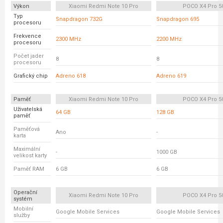
Výkon
Xiaomi Redmi Note 10 Pro
POCO X4 Pro 5
Typ
Snapdragon 732G
Snapdragon 695
procesoru
Frekvence
2300 MHz
2200 MHz
procesoru
Počet jader
8
8
procesoru
Grafický chip
Adreno 618
Adreno 619
Paměť
Xiaomi Redmi Note 10 Pro
POCO X4 Pro 5
Uživatelská
64 GB
128 GB
paměť
Paměťová
Ano
-
karta
Maximální
-
1000 GB
velikost karty
Paměť RAM
6 GB
6 GB
Operační
Xiaomi Redmi Note 10 Pro
POCO X4 Pro 5
systém
Mobilní
Google Mobile Services
Google Mobile Services
služby