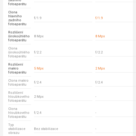
zadního
fotoaparátu
Clona
hlavního
f/1.9
f/1.9
zadního
fotoaparátu
Rozlišení
širokoúhlého
8 Mpx
8 Mpx
fotoaparátu
Clona
širokoúhlého
f/2.2
f/2.2
fotoaparátu
Rozlišení
makro
5 Mpx
2 Mpx
fotoaparátu
Clona makro
f/2.4
f/2.4
fotoaparátu
Rozlišení
hloubkového
2 Mpx
-
fotoaparátu
Clona
hloubkového
f/2.4
-
fotoaparátu
Typ
stabilizace
Bez stabilizace
-
obrazu