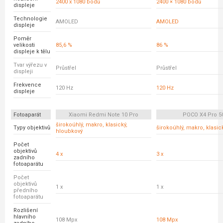
2400 x 1080 bodů
2400 × 1080 bodů
displeje
Technologie
AMOLED
AMOLED
displeje
Poměr
velikosti
85,6 %
86 %
displeje k tělu
Tvar výřezu v
Průstřel
Průstřel
displeji
Frekvence
120 Hz
120 Hz
displeje
Fotoaparát
Xiaomi Redmi Note 10 Pro
POCO X4 Pro 5
širokoúhlý, makro, klasický,
Typy objektivů
širokoúhlý, makro, klasic
hloubkový
Počet
objektivů
4 x
3 x
zadního
fotoaparátu
Počet
objektivů
1 x
1 x
předního
fotoaparátu
Rozlišení
hlavního
108 Mpx
108 Mpx