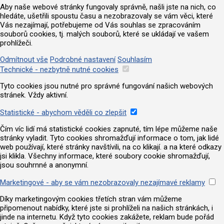
Aby naše webové stránky fungovaly správně, našli jste na nich, co
hledáte, ušetřili spoustu času a nezobrazovaly se vám věci, které
Vás nezajímají, potřebujeme od Vás souhlas se zpracováním
souborů cookies, tj. malých souborů, které se ukládají ve vašem
prohlížeči.
Odmítnout vše
Podrobné nastavení
Souhlasím
Technické - nezbytně nutné cookies
Tyto cookies jsou nutné pro správné fungování našich webových
stránek. Vždy aktivní.
Statistické - abychom věděli co zlepšit
Čím víc lidí má statistické cookies zapnuté, tím lépe můžeme naše
stránky vyladit. Tyto cookies shromažďují informace o tom, jak lidé
web používají, které stránky navštívili, na co klikají. a na které odkazy
jsi klikla. Všechny informace, které soubory cookie shromažďují,
jsou souhrnné a anonymní.
Marketingové - aby se vám nezobrazovaly nezajímavé reklamy
Díky marketingovým cookies třetích stran vám můžeme
připomenout nabídky, které jste si prohlíželi na našich stránkách, i
jinde na internetu. Když tyto cookies zakážete, reklam bude pořád