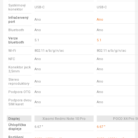
Systémový
USB-C
USB-C
konektor
Infračervený
Ano
Ano
port
Bluetooth
Ano
Ano
Verze
5.1
5.1
bluetooth
Wi-Fi
802.11 a/b/g/n/ac
802.11 a/b/g/n/ac
NFC
Ano
Ano
Konektor jack
Ano
Ano
3,5mm
Stereo
Ano
Ano
reproduktory
Podpora OTG
Ano
Ano
Podpora dvou
Ano
Ano
SIM karet
Displej
Xiaomi Redmi Note 10 Pro
POCO X4 Pro 5
Úhlopříčka
6.67 "
6.67 "
displeje
Rozlišení