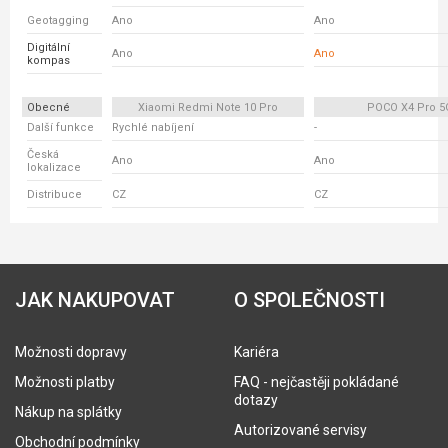
Geotagging
Ano
Ano
Digitální
Ano
Ano
kompas
Obecné
Xiaomi Redmi Note 10 Pro
POCO X4 Pro 5
Další funkce
Rychlé nabíjení
-
Česká
Ano
Ano
lokalizace
Distribuce
CZ
CZ
JAK NAKUPOVAT
O SPOLEČNOSTI
Možnosti dopravy
Kariéra
Možnosti platby
FAQ - nejčastěji pokládané
dotazy
Nákup na splátky
Autorizované servisy
Obchodní podmínky