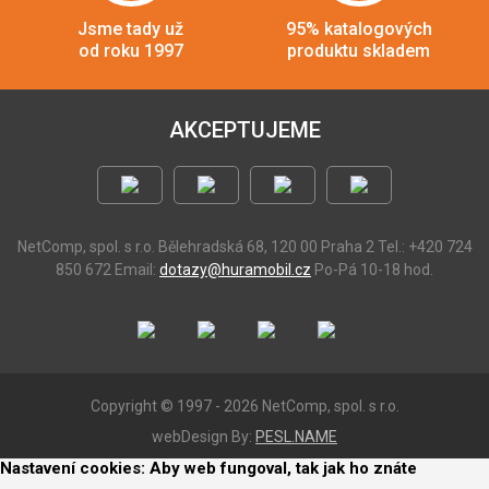
Jsme tady už
95% katalogových
od roku 1997
produktu skladem
AKCEPTUJEME
NetComp, spol. s r.o.
Bělehradská 68, 120 00 Praha 2
Tel.: +420 724
850 672
Email:
dotazy@huramobil.cz
Po-Pá 10-18 hod.
Copyright © 1997 - 2026 NetComp, spol. s r.o.
webDesign By:
PESL.NAME
Nastavení cookies: Aby web fungoval, tak jak ho znáte