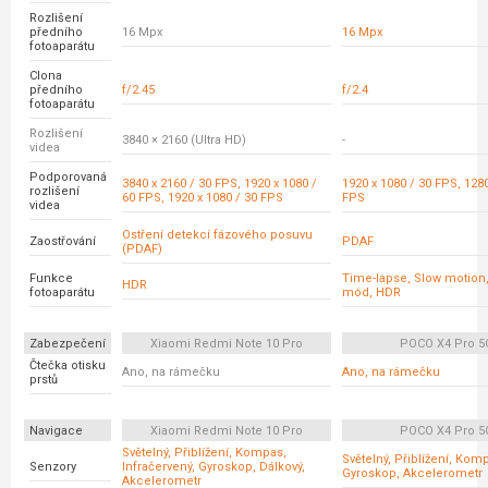
Rozlišení
předního
16 Mpx
16 Mpx
fotoaparátu
Clona
předního
f/2.45
f/2.4
fotoaparátu
Rozlišení
3840 × 2160 (Ultra HD)
-
videa
Podporovaná
3840 x 2160 / 30 FPS, 1920 x 1080 /
1920 x 1080 / 30 FPS, 1280
rozlišení
60 FPS, 1920 x 1080 / 30 FPS
FPS
videa
Ostření detekcí fázového posuvu
Zaostřování
PDAF
(PDAF)
Funkce
Time-lapse, Slow motion
HDR
fotoaparátu
mód, HDR
Zabezpečení
Xiaomi Redmi Note 10 Pro
POCO X4 Pro 5
Čtečka otisku
Ano, na rámečku
Ano, na rámečku
prstů
Navigace
Xiaomi Redmi Note 10 Pro
POCO X4 Pro 5
Světelný, Přiblížení, Kompas,
Světelný, Přiblížení, Kom
Senzory
Infračervený, Gyroskop, Dálkový,
Gyroskop, Akcelerometr
Akcelerometr