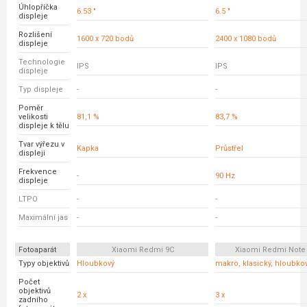
Úhlopříčka
6.53 "
6.5 "
displeje
Rozlišení
1600 x 720 bodů
2400 x 1080 bodů
displeje
Technologie
IPS
IPS
displeje
Typ displeje
-
-
Poměr
velikosti
81,1 %
83,7 %
displeje k tělu
Tvar výřezu v
Kapka
Průstřel
displeji
Frekvence
-
90 Hz
displeje
LTPO
-
-
Maximální jas
-
-
Fotoaparát
Xiaomi Redmi 9C
Xiaomi Redmi Note
Typy objektivů
Hloubkový
makro, klasický, hloubko
Počet
objektivů
2 x
3 x
zadního