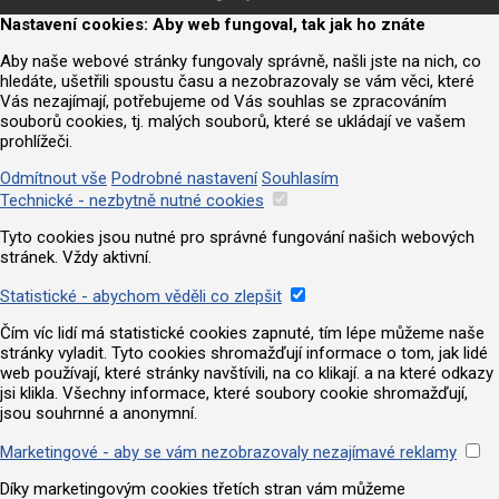
Nastavení cookies: Aby web fungoval, tak jak ho znáte
Aby naše webové stránky fungovaly správně, našli jste na nich, co
hledáte, ušetřili spoustu času a nezobrazovaly se vám věci, které
Vás nezajímají, potřebujeme od Vás souhlas se zpracováním
souborů cookies, tj. malých souborů, které se ukládají ve vašem
prohlížeči.
Odmítnout vše
Podrobné nastavení
Souhlasím
Technické - nezbytně nutné cookies
Tyto cookies jsou nutné pro správné fungování našich webových
stránek. Vždy aktivní.
Statistické - abychom věděli co zlepšit
Čím víc lidí má statistické cookies zapnuté, tím lépe můžeme naše
stránky vyladit. Tyto cookies shromažďují informace o tom, jak lidé
web používají, které stránky navštívili, na co klikají. a na které odkazy
jsi klikla. Všechny informace, které soubory cookie shromažďují,
jsou souhrnné a anonymní.
Marketingové - aby se vám nezobrazovaly nezajímavé reklamy
Díky marketingovým cookies třetích stran vám můžeme