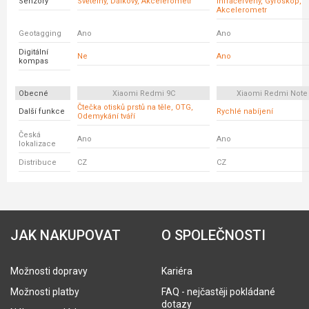
Senzory
Světelný, Dálkový, Akcelerometr
Infračervený, Gyroskop,
Akcelerometr
Geotagging
Ano
Ano
Digitální
Ne
Ano
kompas
Obecné
Xiaomi Redmi 9C
Xiaomi Redmi Note
Čtečka otisků prstů na těle, OTG,
Další funkce
Rychlé nabíjení
Odemykání tváří
Česká
Ano
Ano
lokalizace
Distribuce
CZ
CZ
JAK NAKUPOVAT
O SPOLEČNOSTI
Možnosti dopravy
Kariéra
Možnosti platby
FAQ - nejčastěji pokládané
dotazy