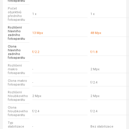
fotoaparátu
Počet
objektivů
1 x
1 x
předního
fotoaparátu
Rozlišení
hlavního
13 Mpx
48 Mpx
zadního
fotoaparátu
Clona
hlavního
f/2.2
f/1.8
zadního
fotoaparátu
Rozlišení
makro
-
2 Mpx
fotoaparátu
Clona makro
-
f/2.4
fotoaparátu
Rozlišení
hloubkového
2 Mpx
2 Mpx
fotoaparátu
Clona
hloubkového
f/2.4
f/2.4
fotoaparátu
Typ
stabilizace
-
Bez stabilizace