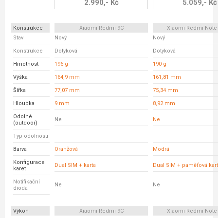
2.990,- Kč
5.059,- Kč
Konstrukce
Xiaomi Redmi 9C
Xiaomi Redmi Note
Stav
Nový
Nový
Konstrukce
Dotyková
Dotyková
Hmotnost
196 g
190 g
Výška
164,9 mm
161,81 mm
Šířka
77,07 mm
75,34 mm
Hloubka
9 mm
8,92 mm
Odolné
Ne
Ne
(outdoor)
Typ odolnosti
-
-
Barva
Oranžová
Modrá
Konfigurace
Dual SIM + karta
Dual SIM + paměťová kar
karet
Notifikační
Ne
Ne
dioda
Výkon
Xiaomi Redmi 9C
Xiaomi Redmi Note