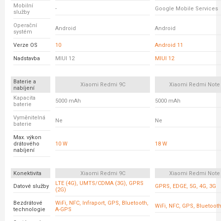
Mobilní
-
Google Mobile Services
služby
Operační
Android
Android
systém
Verze OS
10
Android 11
Nadstavba
MIUI 12
MIUI 12
Baterie a
Xiaomi Redmi 9C
Xiaomi Redmi Note
nabíjení
Kapacita
5000 mAh
5000 mAh
baterie
Vyměnitelná
Ne
Ne
baterie
Max. výkon
drátového
10 W
18 W
nabíjení
Konektivita
Xiaomi Redmi 9C
Xiaomi Redmi Note
LTE (4G), UMTS/CDMA (3G), GPRS
Datové služby
GPRS, EDGE, 5G, 4G, 3G
(2G)
Bezdrátové
WiFi, NFC, Infraport, GPS, Bluetooth,
WiFi, NFC, GPS, Bluetoot
technologie
A-GPS