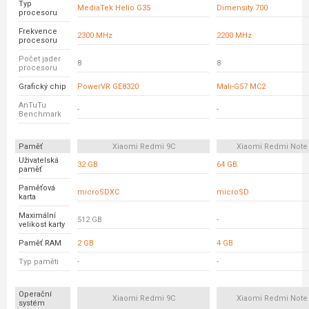
Typ
MediaTek Helio G35
Dimensity 700
procesoru
Frekvence
2300 MHz
2200 MHz
procesoru
Počet jader
8
8
procesoru
Grafický chip
PowerVR GE8320
Mali-G57 MC2
AnTuTu
-
-
Benchmark
Paměť
Xiaomi Redmi 9C
Xiaomi Redmi Note
Uživatelská
32 GB
64 GB
paměť
Paměťová
microSDXC
microSD
karta
Maximální
512 GB
-
velikost karty
Paměť RAM
2 GB
4 GB
Typ paměti
-
-
Operační
Xiaomi Redmi 9C
Xiaomi Redmi Note
systém