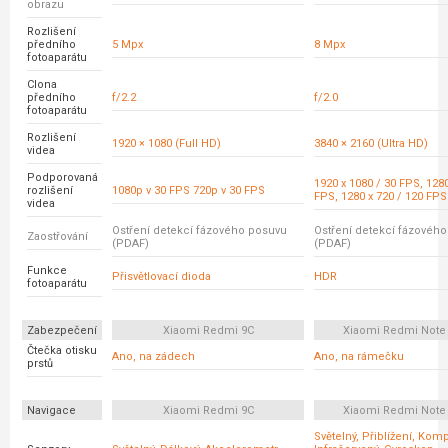
obrazu
Rozlišení
předního
5 Mpx
8 Mpx
fotoaparátu
Clona
předního
f/2.2
f/2.0
fotoaparátu
Rozlišení
1920 × 1080 (Full HD)
3840 × 2160 (Ultra HD)
videa
Podporovaná
1920 x 1080 / 30 FPS, 1280
rozlišení
1080p v 30 FPS 720p v 30 FPS
FPS, 1280 x 720 / 120 FPS
videa
Ostření detekcí fázového posuvu
Ostření detekcí fázovéh
Zaostřování
(PDAF)
(PDAF)
Funkce
Přisvětlovací dioda
HDR
fotoaparátu
Zabezpečení
Xiaomi Redmi 9C
Xiaomi Redmi Note
Čtečka otisku
Ano, na zádech
Ano, na rámečku
prstů
Navigace
Xiaomi Redmi 9C
Xiaomi Redmi Note
Světelný, Přiblížení, Kom