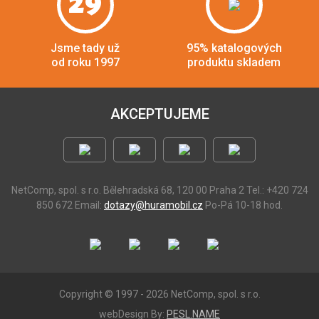
29
Jsme tady už
95% katalogových
od roku 1997
produktu skladem
AKCEPTUJEME
NetComp, spol. s r.o.
Bělehradská 68, 120 00 Praha 2
Tel.: +420 724
850 672
Email:
dotazy@huramobil.cz
Po-Pá 10-18 hod.
Copyright © 1997 - 2026 NetComp, spol. s r.o.
webDesign By:
PESL.NAME