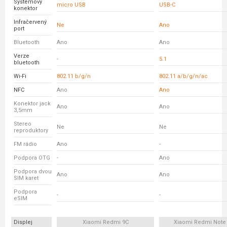
Systémový
micro USB
USB-C
konektor
Infračervený
Ne
Ano
port
Bluetooth
Ano
Ano
Verze
-
5.1
bluetooth
Wi-Fi
802.11 b/g/n
802.11 a/b/g/n/ac
NFC
Ano
Ano
Konektor jack
Ano
Ano
3,5mm
Stereo
Ne
Ne
reproduktory
FM rádio
Ano
-
Podpora OTG
-
Ano
Podpora dvou
Ano
Ano
SIM karet
Podpora
-
-
eSIM
Displej
Xiaomi Redmi 9C
Xiaomi Redmi Note